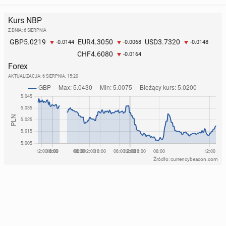
Kurs NBP
Z DNIA: 6 SIERPNIA
5.0219
4.3050
3.7320
GBP
EUR
USD
-0.0144
-0.0068
-0.0148
4.6080
CHF
-0.0164
Forex
AKTUALIZACJA:
6 SIERPNIA, 15:20
Źródło: currencybeacon.com