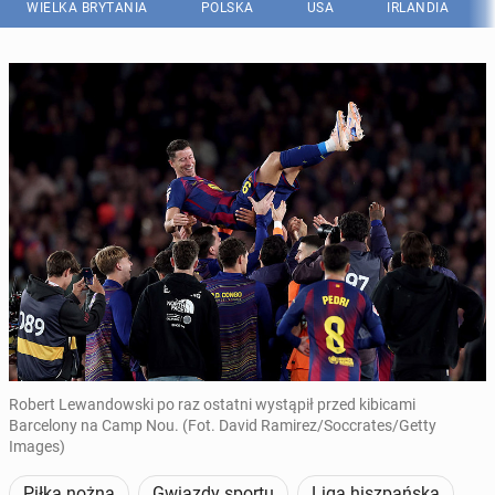
WIELKA BRYTANIA
POLSKA
USA
IRLANDIA
Robert Lewandowski po raz ostatni wystąpił przed kibicami
Barcelony na Camp Nou. (Fot. David Ramirez/Soccrates/Getty
Images)
Piłka nożna
Gwiazdy sportu
Liga hiszpańska