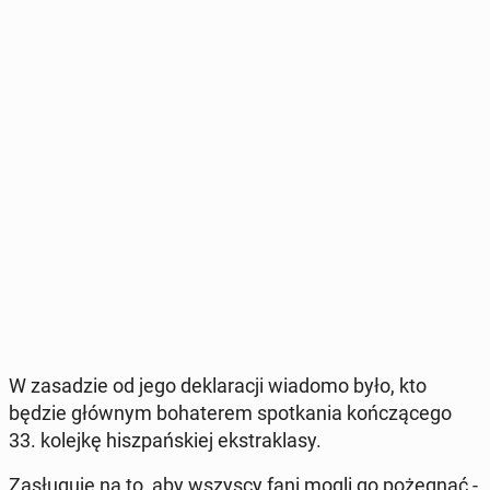
W za­sa­dzie od jego de­kla­ra­cji wiadomo było, kto
będzie głównym bo­ha­te­rem spo­tka­nia koń­czą­ce­go
33. kolejkę hisz­pań­skiej eks­tra­kla­sy.
Za­słu­gu­je na to, aby wszyscy fani mogli go po­że­gnać -