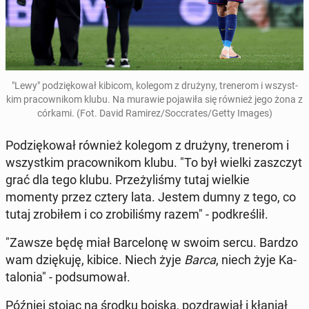
"Lewy" po­dzię­ko­wał kibicom, kolegom z drużyny, tre­ne­rom i wszyst­
kim pra­cow­ni­kom klubu. Na murawie po­ja­wi­ła się również jego żona z
córkami. (Fot. David Ramirez/Soc­cra­tes/Getty Images)
Po­dzię­ko­wał również kolegom z drużyny, tre­ne­rom i
wszyst­kim pra­cow­ni­kom klubu. "To był wielki za­szczyt
grać dla tego klubu. Prze­ży­li­śmy tutaj wielkie
momenty przez cztery lata. Jestem dumny z tego, co
tutaj zro­bi­łem i co zro­bi­li­śmy razem" - pod­kre­ślił.
"Zawsze będę miał Bar­ce­lo­nę w swoim sercu. Bardzo
wam dzię­ku­ję, kibice. Niech żyje
Barca
, niech żyje Ka­
ta­lo­nia" - pod­su­mo­wał.
Później stojąc na środku boiska, po­zdra­wiał i kłaniał