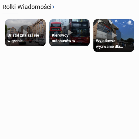
›
Rolki Wiadomości
Bristol znalazł się
Kierowcy
Wyjątkowe
w gronie
autobusów w
wyzwanie dla
najlepszych
Londynie
posiadaczy kart
kierunków podróży
zapowiadają strajki
Tesco Clubcard!
na świecie