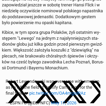
za­po­wie­dział jeszcze w sobotę trener Hansi Flick i w
nie­dzie­lę oczy­wi­ście no­mi­no­wał pol­skie­go na­past­ni­ka
do pod­sta­wo­wej je­de­nast­ki. Do­dat­ko­wym gestem
było po­wie­rze­nie mu opaski ka­pi­ta­na.
Kibice, w tym spora grupa Polaków, żyli ostat­nim wy­
stę­pem "Lewego" na jednym z naj­słyn­niej­szych sta­
dio­nów globu już kilka godzin przed pierw­szym gwizd­
kiem. Więk­szość za­ło­ży­ła ko­szul­ki z "dzie­wiąt­ką" na
plecach, nie bra­ko­wa­ło chó­ral­nych śpiewów i okrzy­
ków na cześć byłego za­wod­ni­ka Lecha Poznań, Bo­rus­
sii Do­rt­mund i Bayernu Mo­na­chium.
Robert Le­wan­dow­ski was over­co­me with emotion
as he left the field at Spotify Camp Nou for the
final time ❤️
pic.twitter.com/OA4mgpdRAz
— ESPN FC (@ESPNFC)
May 17, 2026