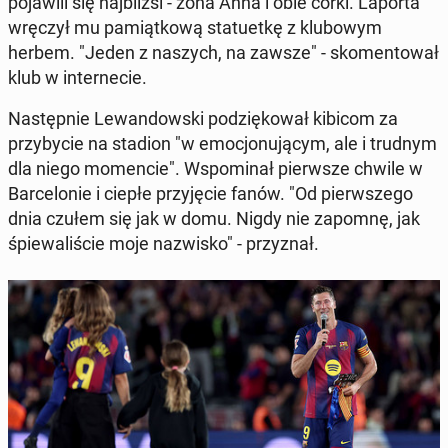
po­ja­wi­li się naj­bliż­si - żona Anna i obie córki. Laporta
wręczył mu pa­miąt­ko­wą sta­tu­et­kę z klu­bo­wym
herbem. "Jeden z naszych, na zawsze" - sko­men­to­wał
klub w in­ter­ne­cie.
Na­stęp­nie Le­wan­dow­ski po­dzię­ko­wał kibicom za
przy­by­cie na stadion "w emo­cjo­nu­ją­cym, ale i trudnym
dla niego mo­men­cie". Wspo­mi­nał pierw­sze chwile w
Bar­ce­lo­nie i ciepłe przy­ję­cie fanów. "Od pierw­sze­go
dnia czułem się jak w domu. Nigdy nie zapomnę, jak
śpie­wa­li­ście moje na­zwi­sko" - przy­znał.