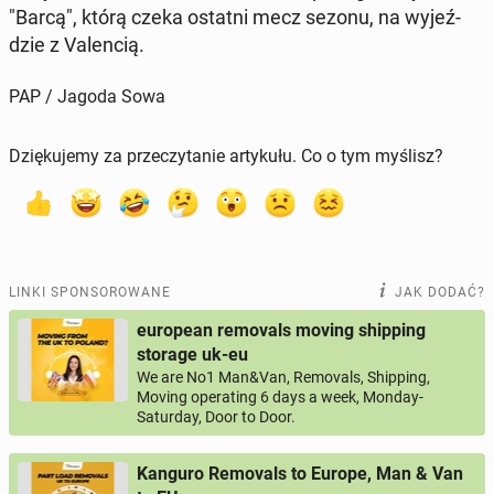
"Barcą", którą czeka ostatni mecz sezonu, na wy­jeź­
dzie z Va­len­cią.
PAP / Jagoda Sowa
Dziękujemy za przeczytanie artykułu. Co o tym myślisz?
LINKI SPONSOROWANE
JAK DODAĆ?
european removals moving shipping
storage uk-eu
We are No1 Man&Van, Removals, Shipping,
Moving operating 6 days a week, Monday-
Saturday, Door to Door.
Kanguro Removals to Europe, Man & Van