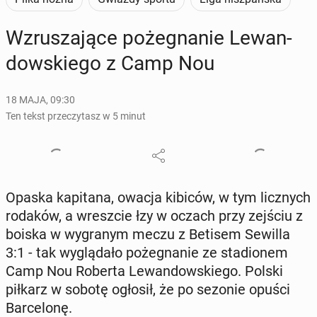
Wzru­sza­ją­ce po­że­gna­nie Le­wan­
dow­skie­go z Camp Nou
18 MAJA, 09:30
Ten tekst przeczytasz w 5 minut
Opaska ka­pi­ta­na, owacja kibiców, w tym licz­nych
rodaków, a wresz­cie łzy w oczach przy zejściu z
boiska w wy­gra­nym meczu z Betisem Sewilla
3:1 - tak wy­glą­da­ło po­że­gna­nie ze sta­dio­nem
Camp Nou Roberta Le­wan­dow­skie­go. Polski
piłkarz w sobotę ogłosił, że po sezonie opuści
Bar­ce­lo­nę.