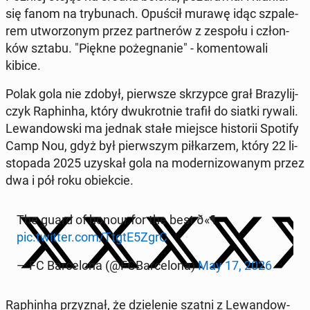
się fanom na try­bu­nach. Opuścił murawę idąc szpa­le­
rem utwo­rzo­nym przez part­ne­rów z zespołu i człon­
ków sztabu. "Piękne po­że­gna­nie" - ko­men­to­wa­li
kibice.
Polak gola nie zdobył, pierw­sze skrzyp­ce grał Bra­zy­lij­
czyk Ra­phin­ha, który dwu­krot­nie trafił do siatki rywali.
Le­wan­dow­ski ma jednak stałe miejsce hi­sto­rii Spotify
Camp Nou, gdyż był pierw­szym pił­ka­rzem, który 22 li­
sto­pa­da 2025 uzyskał gola na mo­der­ni­zo­wa­nym przez
dwa i pół roku obiek­cie.
The guard of honour for the best ð«¶
pic.twitter.com/TtgtE5ZgrC
— FC Bar­ce­lo­na (@FCBar­ce­lo­na)
May 17, 2026
Ra­phin­ha przy­znał, że dzie­le­nie szatni z Le­wan­dow­