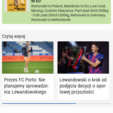
to EU
Removals to Poland, Man&Van to EU, Low Cost,
Moving, Custom Clearance. Part load 5m3/300kg
- Full Load 20m31200kg, Removals to Germany,
Removals to Netherlands
Czytaj więcej
Prezes FC Porto: Nie
Le­wan­dow­ski o krok od
pla­nu­je­my spro­wa­dze­
pod­ję­cia decyzji o spor­
nia Le­wan­dow­skie­go
to­wej przy­szło­ści