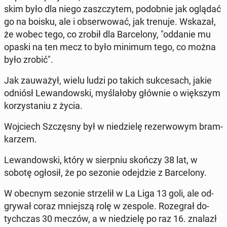
skim było dla niego za­szczy­tem, po­dob­nie jak oglądać
go na boisku, ale i ob­ser­wo­wać, jak trenuje. Wskazał,
że wobec tego, co zrobił dla Bar­ce­lo­ny, "oddanie mu
opaski na ten mecz to było minimum tego, co można
było zrobić".
Jak za­uwa­żył, wielu ludzi po takich suk­ce­sach, jakie
odniósł Le­wan­dow­ski, my­śla­ło­by głównie o więk­szym
ko­rzy­sta­niu z życia.
Woj­ciech Szczę­sny był w nie­dzie­lę re­zer­wo­wym bram­
ka­rzem.
Le­wan­dow­ski, który w sierp­niu skończy 38 lat, w
sobotę ogłosił, że po sezonie odej­dzie z Bar­ce­lo­ny.
W obecnym sezonie strze­lił w La Liga 13 goli, ale od­
gry­wał coraz mniej­szą rolę w zespole. Ro­ze­grał do­
tych­czas 30 meczów, a w nie­dzie­lę po raz 16. znalazł