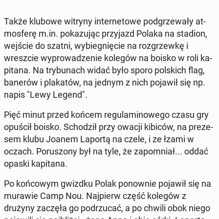
Także klubowe witryny in­ter­ne­to­we pod­grze­wa­ły at­
mos­fe­rę m.in. po­ka­zu­jąc przy­jazd Polaka na stadion,
wejście do szatni, wy­bie­gnię­cie na roz­grzew­kę i
wresz­cie wy­pro­wa­dze­nie kolegów na boisko w roli ka­
pi­ta­na. Na try­bu­nach widać było sporo pol­skich flag,
banerów i pla­ka­tów, na jednym z nich pojawił się np.
napis "Lewy Legend".
Pięć minut przed końcem re­gu­la­mi­no­we­go czasu gry
opuścił boisko. Scho­dził przy owacji kibiców, na pre­ze­
sem klubu Joanem Laportą na czele, i ze łzami w
oczach. Po­ru­szo­ny był na tyle, że za­po­mniał... oddać
opaski ka­pi­ta­na.
Po koń­co­wym gwizdku Polak po­now­nie pojawił się na
murawie Camp Nou. Naj­pierw część kolegów z
drużyny zaczęła go pod­rzu­cać, a po chwili obok niego