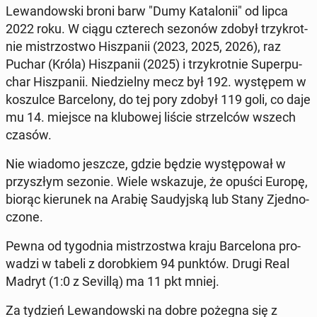
Le­wan­dow­ski broni barw "Dumy Ka­ta­lo­nii" od lipca
2022 roku. W ciągu czte­rech sezonów zdobył trzy­krot­
nie mi­strzo­stwo Hisz­pa­nii (2023, 2025, 2026), raz
Puchar (Króla) Hisz­pa­nii (2025) i trzy­krot­nie Su­per­pu­
char Hisz­pa­nii. Nie­dziel­ny mecz był 192. wy­stę­pem w
ko­szul­ce Bar­ce­lo­ny, do tej pory zdobył 119 goli, co daje
mu 14. miejsce na klu­bo­wej liście strzel­ców wszech
czasów.
Nie wiadomo jeszcze, gdzie będzie wy­stę­po­wał w
przy­szłym sezonie. Wiele wska­zu­je, że opuści Europę,
biorąc kie­ru­nek na Arabię Sau­dyj­ską lub Stany Zjed­no­
czo­ne.
Pewna od ty­go­dnia mi­strzo­stwa kraju Bar­ce­lo­na pro­
wa­dzi w tabeli z do­rob­kiem 94 punktów. Drugi Real
Madryt (1:0 z Sevillą) ma 11 pkt mniej.
Za tydzień Le­wan­dow­ski na dobre pożegna się z