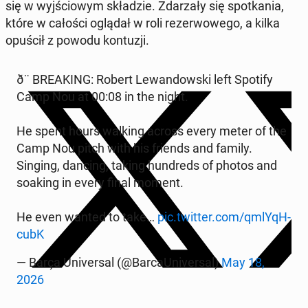
się w wyj­ścio­wym skła­dzie. Zda­rza­ły się spo­tka­nia,
które w całości oglądał w roli re­zer­wo­we­go, a kilka
opuścił z powodu kon­tu­zji.
ð¨ BRE­AKING: Robert Le­wan­dow­ski left Spotify
Camp Nou at 00:08 in the night.
He spent hours walking across every meter of the
Camp Nou pitch with his friends and family.
Singing, dancing, taking hun­dreds of photos and
soaking in every final moment.
He even wanted to take…
pic.twitter.com/qm­lY­qH­
cubK
— Barça Uni­ver­sal (@Bar­caU­ni­ver­sal)
May 18,
2026