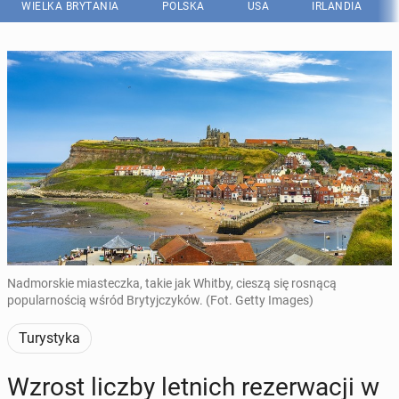
WIELKA BRYTANIA
POLSKA
USA
IRLANDIA
Nadmorskie miasteczka, takie jak Whitby, cieszą się rosnącą
popularnością wśród Brytyjczyków. (Fot. Getty Images)
Turystyka
Wzrost liczby letnich re­zer­wa­cji w