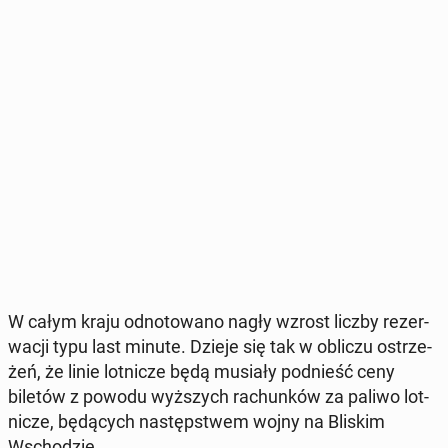
W całym kraju od­no­to­wa­no nagły wzrost liczby re­zer­
wa­cji typu last minute. Dzieje się tak w obliczu ostrze­
żeń, że linie lot­ni­cze będą musiały pod­nieść ceny
biletów z powodu wyż­szych ra­chun­ków za paliwo lot­
ni­cze, bę­dą­cych na­stęp­stwem wojny na Bliskim
Wscho­dzie.