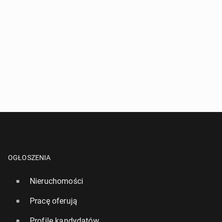
OGŁOSZENIA
Nieruchomości
Pracę oferują
Profile kandydatów