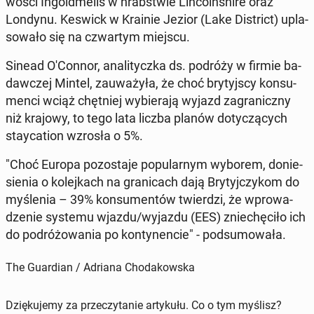
wo­ści In­gold­mells w hrab­stwie Lin­coln­shi­re oraz
Londynu. Keswick w Krainie Jezior (Lake Di­strict) upla­
so­wa­ło się na czwar­tym miejscu.
Sinead O'Con­nor, ana­li­tycz­ka ds. podróży w firmie ba­
daw­czej Mintel, za­uwa­ży­ła, że choć bry­tyj­scy kon­su­
men­ci wciąż chęt­niej wy­bie­ra­ją wyjazd za­gra­nicz­ny
niż krajowy, to tego lata liczba planów do­ty­czą­cych
stay­ca­tion
wzrosła o 5%.
"Choć Europa po­zo­sta­je po­pu­lar­nym wyborem, do­nie­
sie­nia o ko­lej­kach na gra­ni­cach dają Bry­tyj­czy­kom do
my­śle­nia – 39% kon­su­men­tów twier­dzi, że wpro­wa­
dze­nie systemu wjazdu/wyjazdu (EES) znie­chę­ci­ło ich
do po­dró­żo­wa­nia po kon­ty­nen­cie" - pod­su­mo­wa­ła.
The Guardian / Adriana Chodakowska
Dziękujemy za przeczytanie artykułu. Co o tym myślisz?