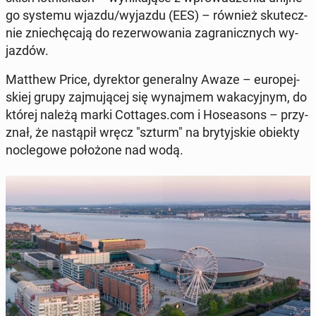
go systemu wjazdu/wyjazdu (EES) – również sku­tecz­
nie znie­chę­ca­ją do re­zer­wo­wa­nia za­gra­nicz­nych wy­
jaz­dów.
Matthew Price, dy­rek­tor ge­ne­ral­ny Awaze – eu­ro­pej­
skiej grupy zaj­mu­ją­cej się wy­naj­mem wa­ka­cyj­nym, do
której należą marki Cot­ta­ges.com i Ho­se­asons – przy­
znał, że na­stą­pił wręcz "szturm" na bry­tyj­skie obiekty
noc­le­go­we po­ło­żo­ne nad wodą.