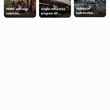
Najlepsze
HMRC ostrzega
Anglia rozszerza
nadmorskie
rodziców
program 50-
miasteczko blisko
pobierających Child
procentowych
Londynu
Benefit. Mogą być
zniżek kolejowych
zobowiązani do
na 18-latków
zwrotu zasiłku