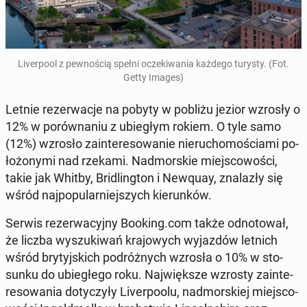
Li­ver­po­ol z pew­no­ścią spełni ocze­ki­wa­nia każdego turysty. (Fot.
Getty Images)
Letnie re­zer­wa­cje na pobyty w pobliżu jezior wzrosły o
12% w po­rów­na­niu z ubie­głym rokiem. O tyle samo
(12%) wzrosło za­in­te­re­so­wa­nie nie­ru­cho­mo­ścia­mi po­
ło­żo­ny­mi nad rzekami. Nad­mor­skie miej­sco­wo­ści,
takie jak Whitby, Bri­dling­ton i Newquay, zna­la­zły się
wśród naj­po­pu­lar­niej­szych kie­run­ków.
Serwis re­zer­wa­cyj­ny Booking.com także od­no­to­wał,
że liczba wy­szu­ki­wań kra­jo­wych wy­jaz­dów letnich
wśród bry­tyj­skich po­dróż­nych wzrosła o 10% w sto­
sun­ku do ubie­głe­go roku. Naj­więk­sze wzrosty za­in­te­
re­so­wa­nia do­ty­czy­ły Li­ver­po­olu, nad­mor­skiej miej­sco­