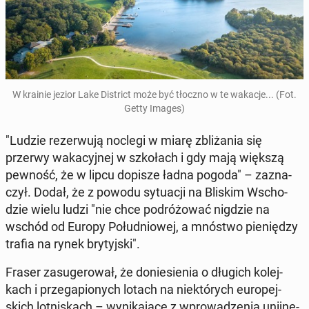
W krainie jezior Lake Di­strict może być tłoczno w te wakacje... (Fot.
Getty Images)
"Ludzie re­zer­wu­ją noclegi w miarę zbli­ża­nia się
przerwy wa­ka­cyj­nej w szko­łach i gdy mają większą
pewność, że w lipcu dopisze ładna pogoda" – za­zna­
czył. Dodał, że z powodu sy­tu­acji na Bliskim Wscho­
dzie wielu ludzi "nie chce po­dró­żo­wać nigdzie na
wschód od Europy Po­łu­dnio­wej, a mnóstwo pie­nię­dzy
trafia na rynek bry­tyj­ski".
Fraser za­su­ge­ro­wał, że do­nie­sie­nia o długich ko­lej­
kach i prze­ga­pio­nych lotach na nie­któ­rych eu­ro­pej­
skich lot­ni­skach – wy­ni­ka­ją­ce z wpro­wa­dze­nia unij­ne­