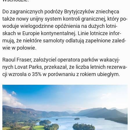
Do za­gra­nicz­nych podróży Bry­tyj­czy­ków znie­chę­ca
także nowy unijny system kon­tro­li gra­nicz­nej, który po­
wo­du­je wie­lo­go­dzin­ne opóź­nie­nia na dużych lot­ni­
skach w Europie kon­ty­nen­tal­nej. Linie lot­ni­cze in­for­
mu­ją, że nie­któ­re sa­mo­lo­ty od­la­tu­ją za­peł­nio­ne za­le­d­
wie w połowie.
Raoul Fraser, za­ło­ży­ciel ope­ra­to­ra parków wa­ka­cyj­
nych Lovat Parks, prze­ka­zał, że liczba letnich re­zer­wa­
cji wzrosła o 35% w po­rów­na­niu z rokiem ubie­głym.