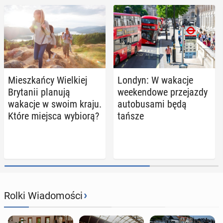
Miesz­kań­cy Wiel­kiej
Londyn: W wakacje
Bry­ta­nii planują
week­en­do­we prze­jaz­dy
wakacje w swoim kraju.
au­to­bu­sa­mi będą
Które miejsca wybiorą?
tańsze
›
Rolki Wiadomości