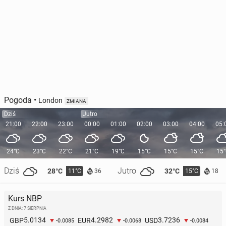
Pogoda
•
London
ZMIANA
Dziś
Jutro
21:00
22:00
23:00
00:00
01:00
02:00
03:00
04:00
05:
24°C
23°C
22°C
21°C
19°C
15°C
15°C
15°C
15
Dziś
Jutro
28°C
32°C
11°C
15°C
36
18
Kurs NBP
Z DNIA: 7 SIERPNIA
5.0134
4.2982
3.7236
GBP
EUR
USD
-0.0085
-0.0068
-0.0084