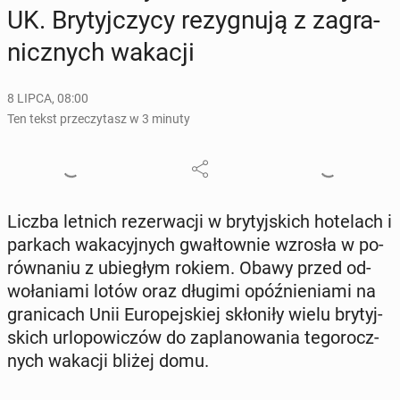
UK. Bry­tyj­czy­cy re­zy­gnu­ją z za­gra­
nicz­nych wakacji
8 LIPCA, 08:00
Ten tekst przeczytasz w 3 minuty
Liczba letnich re­zer­wa­cji w bry­tyj­skich ho­te­lach i
parkach wa­ka­cyj­nych gwał­tow­nie wzrosła w po­
rów­na­niu z ubie­głym rokiem. Obawy przed od­
wo­ła­nia­mi lotów oraz długimi opóź­nie­nia­mi na
gra­ni­cach Unii Eu­ro­pej­skiej skło­ni­ły wielu bry­tyj­
skich urlo­po­wi­czów do za­pla­no­wa­nia te­go­rocz­
nych wakacji bliżej domu.