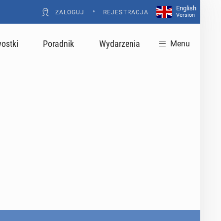
English
•
ZALOGUJ
REJESTRACJA
Version
ostki
Poradnik
Wydarzenia
Menu