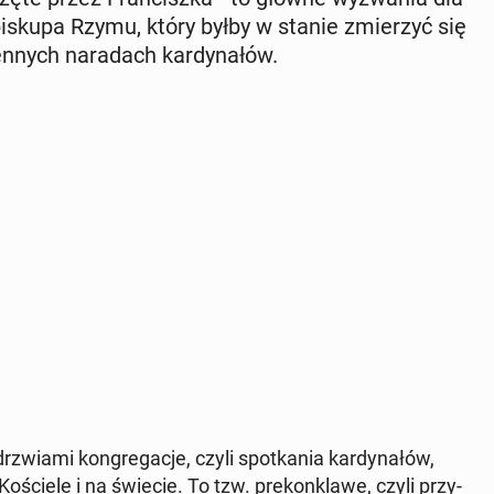
biskupa Rzymu, który byłby w stanie zmie­rzyć się
en­nych na­ra­dach kar­dy­na­łów.
rzwia­mi kon­gre­ga­cje, czyli spo­tka­nia kar­dy­na­łów,
o­ście­le i na świecie. To tzw. pre­kon­kla­we, czyli przy­