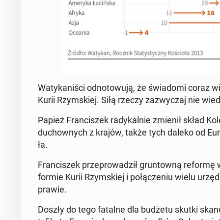
Wa­ty­ka­ni­ści od­no­to­wu­ją, że świa­do­mi coraz w
Kurii Rzym­skiej. Siłą rzeczy za­zwy­czaj nie wiedz
Papież Fran­ci­szek ra­dy­kal­nie zmienił skład Ko­
du­chow­nych z krajów, także tych daleko od Eur
ła.
Fran­ci­szek prze­pro­wa­dził grun­tow­ną reformę w
for­mie Kurii Rzym­skiej i po­łą­cze­niu wielu urzę
pra­wie.
Doszły do tego fatalne dla budżetu skutki skan­da