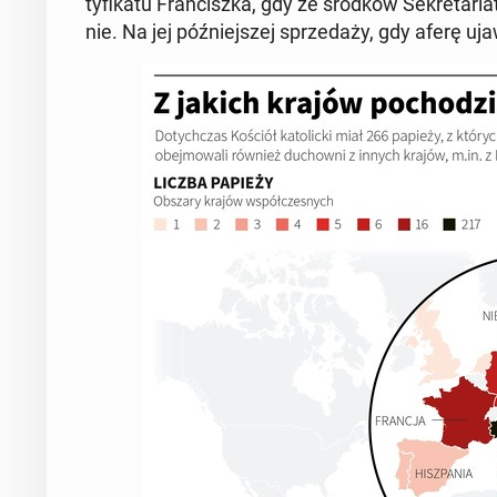
ty­fi­ka­tu Fran­cisz­ka, gdy ze środków Se­kre­ta­r
nie. Na jej póź­niej­szej sprze­da­ży, gdy aferę u