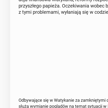
przy­szłe­go papieża. Ocze­ki­wa­nia wobec 
z tymi pro­ble­ma­mi, wy­ła­nia­ją się w co­dzi
Od­by­wa­ją­ce się w Wa­ty­ka­nie za za­mknię­ty­mi d
służą wy­mia­nie po­glą­dów na temat sy­tu­acji w K