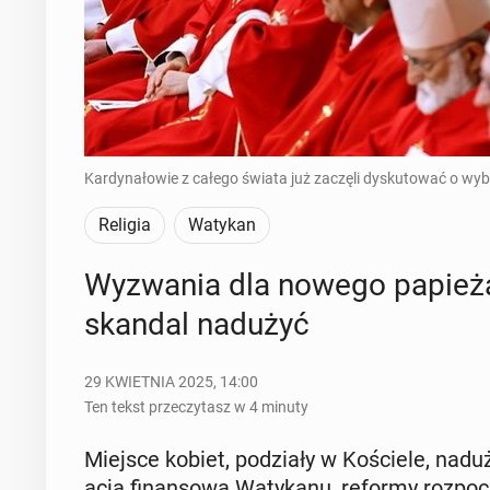
Kardynałowie z całego świata już zaczęli dyskutować o wybo
Religia
Watykan
Wy­zwa­nia dla nowego papieża: 
skandal nadużyć
29 KWIETNIA 2025, 14:00
Ten tekst przeczytasz w 4 minuty
Miejsce kobiet, po­dzia­ły w Ko­ście­le, nad­u
acja fi­nan­so­wa Wa­ty­ka­nu, reformy roz­po­