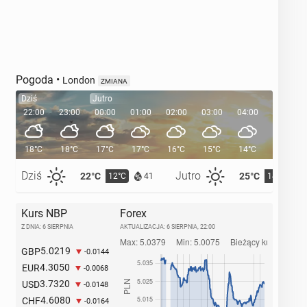
Pogoda
•
London
ZMIANA
Dziś
Jutro
22:00
23:00
00:00
01:00
02:00
03:00
04:00
05:00
18°C
18°C
17°C
17°C
16°C
15°C
14°C
14°C
Dziś
Jutro
22°C
25°C
12°C
14°C
41
Kurs NBP
Forex
Z DNIA: 6 SIERPNIA
AKTUALIZACJA:
6 SIERPNIA, 22:00
5.0219
GBP
-0.0144
4.3050
EUR
-0.0068
3.7320
USD
-0.0148
4.6080
CHF
-0.0164