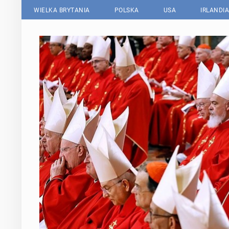
WIELKA BRYTANIA
POLSKA
USA
IRLANDIA