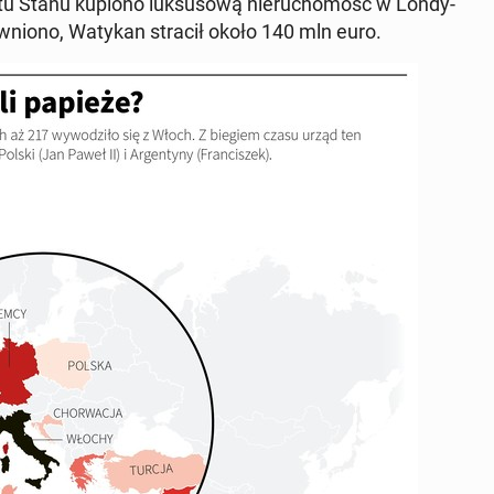
ia­tu Stanu kupiono luk­su­so­wą nie­ru­cho­mość w Lon­dy­
jaw­nio­no, Watykan stracił około 140 mln euro.