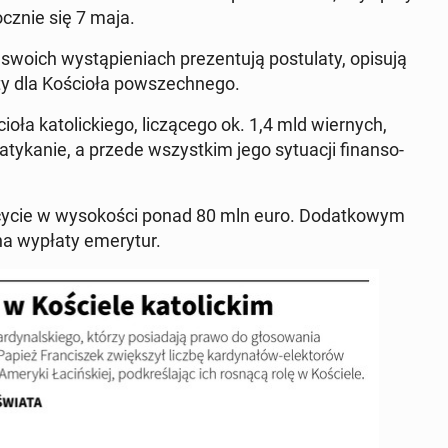
cz­nie się 7 maja.
oich wy­stą­pie­niach pre­zen­tu­ją po­stu­la­ty, opisują
­ty dla Ko­ścio­ła po­wszech­ne­go.
a ka­to­lic­kie­go, li­czą­ce­go ok. 1,4 mld wier­nych,
­ka­nie, a przede wszyst­kim jego sy­tu­acji fi­nan­so­
cy­cie w wy­so­ko­ści ponad 80 mln euro. Do­dat­ko­wym
a wypłaty eme­ry­tur.