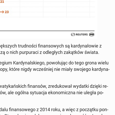
ięk­szych trud­no­ści fi­nan­so­wych są kar­dy­na­ło­wie z
ą o nich pur­pu­ra­ci z od­le­głych za­kąt­ków świata.
le­gium Kar­dy­nal­skie­go, po­wo­łu­jąc do tego grona wielu
opy, które nigdy wcze­śniej nie miały swojego kar­dy­na­
a­ty­kań­skich fi­nan­sów, zre­du­ko­wał wydatki dzięki re­
dów, ale ogólna sy­tu­acja eko­no­micz­na nie uległa po­
­lu fi­nan­so­we­go z 2014 roku, a więc z po­cząt­ku pon­