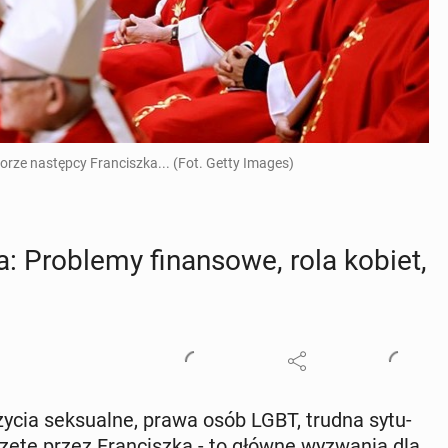
rze następcy Franciszka... (Fot. Getty Images)
Pro­ble­my fi­nan­so­we, rola kobiet,
ży­cia sek­su­al­ne, prawa osób LGBT, trudna sy­tu­
czę­te przez Fran­cisz­ka - to główne wy­zwa­nia dla