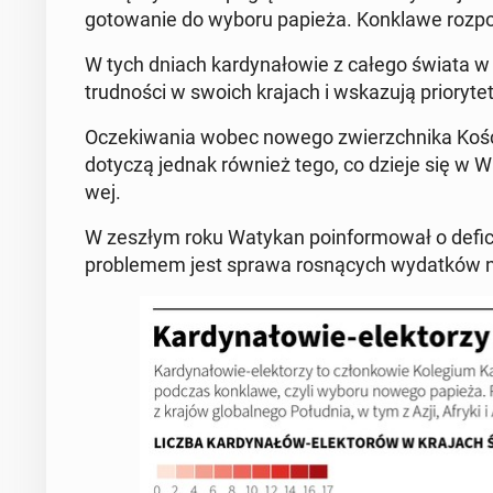
go­to­wa­nie do wyboru papieża. Kon­kla­we roz­po
W tych dniach kar­dy­na­ło­wie z całego świata w sw
trud­no­ści w swoich krajach i wska­zu­ją prio­ry­te
Ocze­ki­wa­nia wobec nowego zwierzch­ni­ka Ko­ścio­ł
dotyczą jednak również tego, co dzieje się w Wa­ty
wej.
W zeszłym roku Watykan po­in­for­mo­wał o de­fi­
pro­ble­mem jest sprawa ro­sną­cych wy­dat­ków n