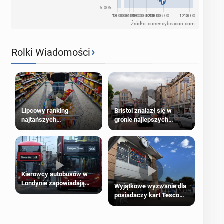
Źródło: currencybeacon.com
›
Rolki Wiadomości
Lipcowy ranking
Bristol znalazł się w
najtańszych
gronie najlepszych
supermarketów
kierunków podróży na
świecie
Kierowcy autobusów w
Londynie zapowiadają
Wyjątkowe wyzwanie dla
strajki
posiadaczy kart Tesco
Clubcard!