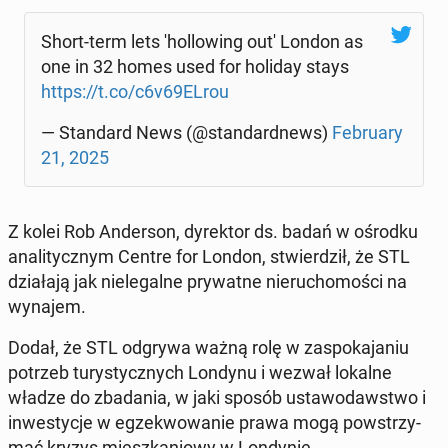
Short-term lets 'hol­lo­wing out' London as
one in 32 homes used for holiday stays
https://t.co/c6v69ELrou
— Stan­dard News (@stan­dard­news)
Fe­bru­ary
21, 2025
Z kolei Rob An­der­son, dy­rek­tor ds. badań w ośrodku
ana­li­tycz­nym Centre for London, stwier­dził, że STL
dzia­ła­ją jak nie­le­gal­ne pry­wat­ne nie­ru­cho­mo­ści na
wynajem.
Dodał, że STL odgrywa ważną rolę w za­spo­ka­ja­niu
potrzeb tu­ry­stycz­nych Londynu i wezwał lokalne
władze do zba­da­nia, w jaki sposób usta­wo­daw­stwo i
in­we­sty­cje w eg­ze­kwo­wa­nie prawa mogą po­wstrzy­
mać kryzys miesz­ka­nio­wy w Lon­dy­nie.