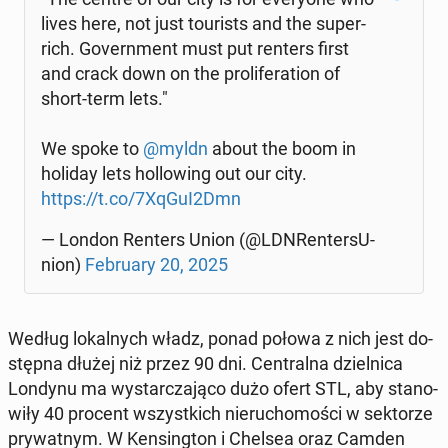
lives here, not just to­uri­sts and the super-
rich. Go­vern­ment must put renters first
and crack down on the pro­li­fe­ra­tion of
short-term lets."
We spoke to
@myldn
about the boom in
holiday lets hol­lo­wing out our city.
https://t.co/7XqGuI2Dmn
— London Renters Union (@LDN­Ren­ter­sU­
nion)
Fe­bru­ary 20, 2025
Według lo­kal­nych władz, ponad połowa z nich jest do­
stęp­na dłużej niż przez 90 dni. Cen­tral­na dziel­ni­ca
Londynu ma wy­star­cza­ją­co dużo ofert STL, aby sta­no­
wi­ły 40 procent wszyst­kich nie­ru­cho­mo­ści w sek­to­rze
pry­wat­nym. W Ken­sing­ton i Chelsea oraz Camden