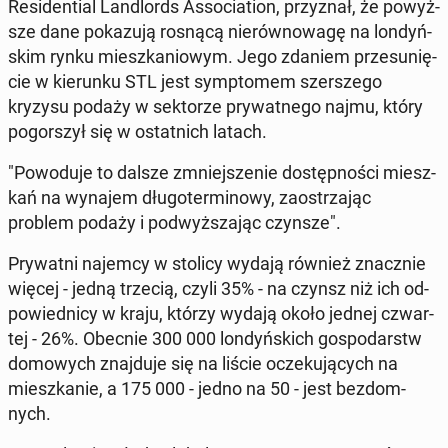
Re­si­den­tial Lan­dlords As­so­cia­tion, przy­znał, że po­wyż­
sze dane po­ka­zu­ją rosnącą nie­rów­no­wa­gę na lon­dyń­
skim rynku miesz­ka­nio­wym. Jego zdaniem prze­su­nię­
cie w kie­run­ku STL jest symp­to­mem szer­sze­go
kryzysu podaży w sek­to­rze pry­wat­ne­go najmu, który
po­gor­szył się w ostat­nich latach.
"Po­wo­du­je to dalsze zmniej­sze­nie do­stęp­no­ści miesz­
kań na wynajem dłu­go­ter­mi­no­wy, za­ostrza­jąc
problem podaży i pod­wyż­sza­jąc czynsze".
Pry­wat­ni najemcy w stolicy wydają również znacz­nie
więcej - jedną trzecią, czyli 35% - na czynsz niż ich od­
po­wied­ni­cy w kraju, którzy wydają około jednej czwar­
tej - 26%. Obecnie 300 000 lon­dyń­skich go­spo­darstw
do­mo­wych znaj­du­je się na liście ocze­ku­ją­cych na
miesz­ka­nie, a 175 000 - jedno na 50 - jest bez­dom­
nych.