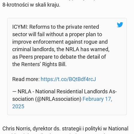
8-krot­no­ści w skali kraju.
ICYMI: Reforms to the private rented
sector will fail without a proper plan to
improve en­for­ce­ment against rogue and
cri­mi­nal lan­dlords, the NRLA has warned,
as Peers prepare to debate the detail of
the Renters’ Rights Bill.
Read more:
https://t.co/BQtBdf4rcJ
— NRLA - Na­tio­nal Re­si­den­tial Lan­dlords As­
so­cia­tion (@NRLAs­so­cia­tion)
Fe­bru­ary 17,
2025
Chris Norris, dy­rek­tor ds. stra­te­gii i po­li­ty­ki w Na­tio­nal