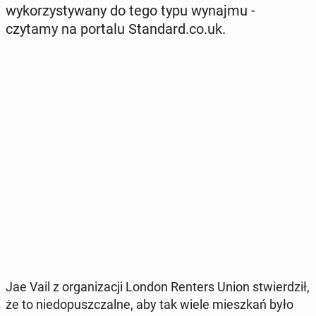
wy­ko­rzy­sty­wa­ny do tego typu wynajmu -
czytamy na portalu Stan­dard.co.uk.
Jae Vail z or­ga­ni­za­cji London Renters Union stwier­dził,
że to nie­do­pusz­czal­ne, aby tak wiele miesz­kań było