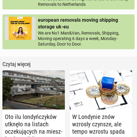
Removals to Netherlands
european removals moving shipping
storage uk-eu
We are No1 Man&Van, Removals, Shipping,
Moving operating 6 days a week, Monday-
Saturday, Door to Door.
Czytaj więcej
Oto ilu lon­dyń­czy­ków
W Lon­dy­nie znów
utknęło na listach
wzrosły czynsze, ale
ocze­ku­ją­cych na miesz­
tempo wzrostu spada