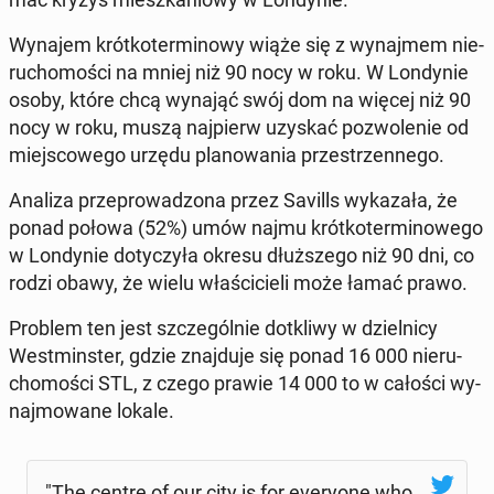
Wynajem krót­ko­ter­mi­no­wy wiąże się z wy­naj­mem nie­
ru­cho­mo­ści na mniej niż 90 nocy w roku. W Lon­dy­nie
osoby, które chcą wynająć swój dom na więcej niż 90
nocy w roku, muszą naj­pierw uzyskać po­zwo­le­nie od
miej­sco­we­go urzędu pla­no­wa­nia prze­strzen­ne­go.
Analiza prze­pro­wa­dzo­na przez Savills wy­ka­za­ła, że
ponad połowa (52%) umów najmu krót­ko­ter­mi­no­we­go
w Lon­dy­nie do­ty­czy­ła okresu dłuż­sze­go niż 90 dni, co
rodzi obawy, że wielu wła­ści­cie­li może łamać prawo.
Problem ten jest szcze­gól­nie do­tkli­wy w dziel­ni­cy
West­min­ster, gdzie znaj­du­je się ponad 16 000 nie­ru­
cho­mo­ści STL, z czego prawie 14 000 to w całości wy­
naj­mo­wa­ne lokale.
"The centre of our city is for eve­ry­one who