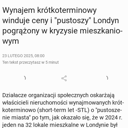
Wynajem krót­ko­ter­mi­no­wy
winduje ceny i "pu­sto­szy" Londyn
po­grą­żo­ny w kry­zy­sie miesz­ka­nio­
wym
23 LUTEGO 2025, 08:00
Ten tekst przeczytasz w 5 minut
Dzia­ła­cze or­ga­ni­za­cji spo­łecz­nych oskar­ża­ją
wła­ści­cie­li nie­ru­cho­mo­ści wy­naj­mo­wa­nych krót­
ko­ter­mi­no­wo (short-term let -STL) o "pu­sto­sze­
nie miasta" po tym, jak okazało się, że w 2024 r.
jeden na 32 lokale miesz­kal­ne w Lon­dy­nie był