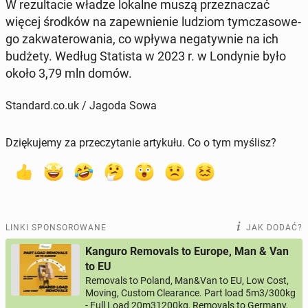
W re­zul­ta­cie władze lokalne muszą prze­zna­czać
więcej środków na za­pew­nie­nie ludziom tym­cza­so­we­
go za­kwa­te­ro­wa­nia, co wpływa ne­ga­tyw­nie na ich
budżety. Według Sta­ti­sta w 2023 r. w Lon­dy­nie było
około 3,79 mln domów.
Standard.co.uk / Jagoda Sowa
Dziękujemy za przeczytanie artykułu. Co o tym myślisz?
LINKI SPONSOROWANE
JAK DODAĆ?
Kanguro Removals to Europe, Man & Van
to EU
Removals to Poland, Man&Van to EU, Low Cost,
Moving, Custom Clearance. Part load 5m3/300kg
- Full Load 20m31200kg, Removals to Germany,