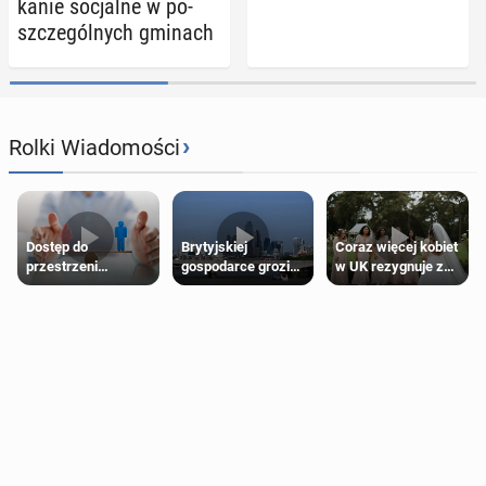
ka­nie so­cjal­ne w po­
szcze­gól­nych gminach
›
Rolki Wiadomości
Dostęp do
Brytyjskiej
Coraz więcej kobiet
przestrzeni
gospodarce grozi
w UK rezygnuje z
przeznaczonych
recesja, jeśli
roli druhny na
dla jednej płci ma
kryzys na Bliskim
ślubie
opierać się
Wschodzie się
wyłącznie na płci
przedłuży
biologicznej