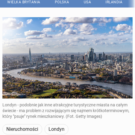
WIELKA BRYTANIA
POLSKA
USA
IRLANDIA
Londyn - podobnie jak inne atrakcyjne turystyczne miasta na całym
świecie - ma problem z rozwijającym się najmem krótkoterminowym,
który "psuje" rynek mieszkaniowy. (Fot. Getty Images)
Nieruchomości
Londyn