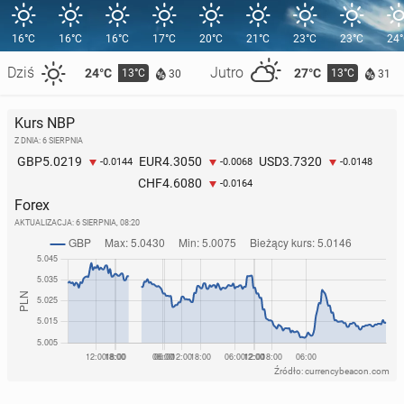
16°C
16°C
16°C
17°C
20°C
21°C
23°C
23°C
24
Dziś
Jutro
24°C
27°C
13°C
13°C
30
31
Kurs NBP
Z DNIA: 6 SIERPNIA
5.0219
4.3050
3.7320
GBP
EUR
USD
-0.0144
-0.0068
-0.0148
4.6080
CHF
-0.0164
Forex
AKTUALIZACJA:
6 SIERPNIA, 08:20
Źródło: currencybeacon.com