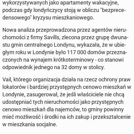
wy­ko­rzy­sty­wa­nych jako apar­ta­men­ty wa­ka­cyj­ne,
podczas gdy lon­dyń­czy­cy stoją w obliczu "bez­pre­ce­
den­so­we­go" kryzysu miesz­ka­nio­we­go.
Nowa analiza prze­pro­wa­dzo­na przez agentów nie­ru­
cho­mo­ści z firmy Savills, zlecona przez grupę dwu­na­
stu gmin cen­tral­ne­go Londynu, wy­ka­za­ła, że w ubie­
głym roku w Lon­dy­nie było 117 000 domów prze­zna­
czo­nych na wynajem krót­ko­ter­mi­no­wy - co stanowi
od­po­wied­nik jednego na 32 domy w stolicy.
Vail, którego or­ga­ni­za­cja działa na rzecz ochrony praw
lo­ka­to­rów i bar­dziej przy­stęp­nych cenowo miesz­kań w
Lon­dy­nie, za­su­ge­ro­wał, że jeśli wła­ści­cie­le nie chcą
udo­stęp­niać tych nie­ru­cho­mo­ści jako przy­stęp­nych
cenowo miesz­kań dla na­jem­ców, to gminy powinny
mieć moż­li­wość i środki na ich zakup i prze­kształ­ce­nie
w miesz­ka­nia so­cjal­ne.