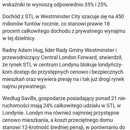
wskaź­ni­ki te wynoszą od­po­wied­nio 35% i 25%.
Dochód z STL w West­min­ster City szacuje się na 450
mi­lio­nów funtów rocznie, co stanowi prawie 18
procent cał­ko­wi­te­go dochodu z pry­wat­ne­go wynajmu
w tej dziel­ni­cy.
Radny Adam Hug, lider Rady Gminy West­min­ster i
prze­wod­ni­czą­cy Central London Forward, stwier­dził,
że rynek STL w centrum Londynu blokuje lon­dyń­czy­
kom dostęp do przy­stęp­nych cenowo i bez­piecz­nych
miesz­kań oraz wywiera presję na i tak już drogi rynek
najmu pry­wat­ne­go.
Według Savills, go­spo­da­rze po­sia­da­ją­cy ponad 21 nie­
ru­cho­mo­ści mają 24% cał­ko­wi­te­go udziału w STL w
Lon­dy­nie. Londyn ma również naj­mniej przy­stęp­ne
cenowo miesz­ka­nia, a koszt prze­cięt­ne­go domu
stanowi 12-krot­ność śred­niej pensji, w po­rów­na­niu do