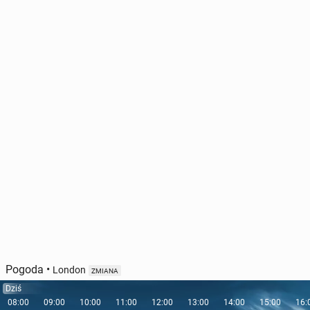
Pogoda
•
London
ZMIANA
Dziś
08:00
09:00
10:00
11:00
12:00
13:00
14:00
15:00
16: