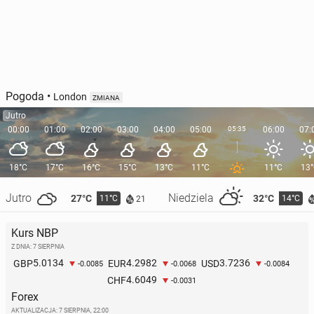
Pogoda
•
London
ZMIANA
Jutro
00:00
01:00
02:00
03:00
04:00
05:00
05:35
06:00
07:
18°C
17°C
16°C
15°C
13°C
11°C
11°C
13
Jutro
Niedziela
27°C
32°C
11°C
14°C
21
Kurs NBP
Z DNIA: 7 SIERPNIA
5.0134
4.2982
3.7236
GBP
EUR
USD
-0.0085
-0.0068
-0.0084
4.6049
CHF
-0.0031
Forex
AKTUALIZACJA:
7 SIERPNIA, 22:00