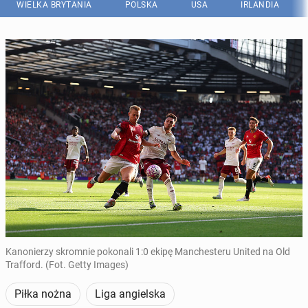
WIELKA BRYTANIA
POLSKA
USA
IRLANDIA
Kanonierzy skromnie pokonali 1:0 ekipę Manchesteru United na Old
Trafford. (Fot. Getty Images)
Piłka nożna
Liga angielska