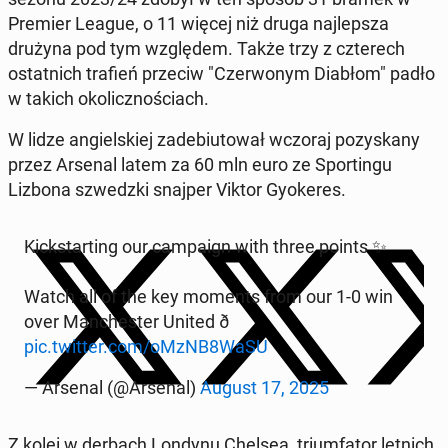
Premier League, o 11 więcej niż druga naj­lep­sza
drużyna pod tym wzglę­dem. Także trzy z czte­rech
ostat­nich trafień przeciw "Czer­wo­nym Diabłom" padło
w takich oko­licz­no­ściach.
W lidze an­giel­skiej za­de­biu­to­wał wczoraj po­zy­ska­ny
przez Arsenal latem za 60 mln euro ze Spor­tin­gu
Lizbona szwedz­ki snajper Viktor Gy­oke­res.
Kick­star­ting our cam­pa­ign with three points ✨
Watch all of the key moments from our 1-0 win
over Man­che­ster United ð️
pic.twitter.com/oMzNB8WaSU
— Arsenal (@Arsenal)
August 17, 2025
Z kolei w derbach Londynu Chelsea, trium­fa­tor letnich