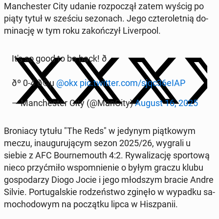
Man­che­ster City udanie roz­po­czął zatem wyścig po
piąty tytuł w sześciu se­zo­nach. Jego czte­ro­let­nią do­
mi­na­cję w tym roku za­koń­czył Li­ver­po­ol.
It's so good to be back! ð
ðº 0-4 ð©µ
@okx
pic.twitter.com/sjqc36eIAP
— Man­che­ster City (@ManCity)
August 16, 2025
Bro­nia­cy tytułu "The Reds" w jedynym piąt­ko­wym
meczu, in­au­gu­ru­ją­cym sezon 2025/26, wygrali u
siebie z AFC Bo­ur­ne­mo­uth 4:2. Ry­wa­li­za­cję spor­to­wą
nieco przy­ćmi­ło wspo­mnie­nie o byłym graczu klubu
go­spo­da­rzy Diogo Jocie i jego młod­szym bracie Andre
Silvie. Por­tu­gal­skie ro­dzeń­stwo zginęło w wypadku sa­
mo­cho­do­wym na po­cząt­ku lipca w Hisz­pa­nii.