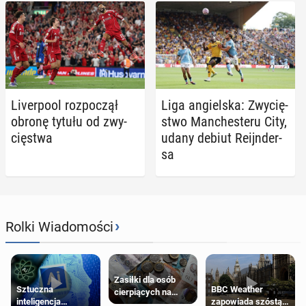
Li­ver­po­ol roz­po­czął
Liga an­giel­ska: Zwy­cię­
obronę tytułu od zwy­
stwo Man­che­ste­ru City,
cię­stwa
udany debiut Re­ijn­der­
sa
›
Rolki Wiadomości
Zasiłki dla osób
Sztuczna
BBC Weather
cierpiących na
inteligencja
zapowiada szóstą
schorzenia