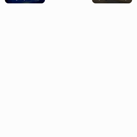
próbowała oszukać
falę upałów w
psychiczne
człowieka
Londynie