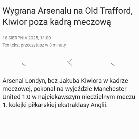
Wygrana Ar­se­na­lu na Old Traf­ford,
Kiwior poza kadrą meczową
18 SIERPNIA 2025, 11:00
Ten tekst przeczytasz w 3 minuty
Arsenal Londyn, bez Jakuba Kiwiora w kadrze
me­czo­wej, pokonał na wy­jeź­dzie Man­che­ster
United 1:0 w naj­cie­kaw­szym nie­dziel­nym meczu
1. kolejki pił­kar­skiej eks­tra­kla­sy Anglii.