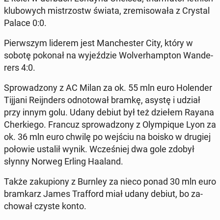
klu­bo­wych mi­strzostw świata, zre­mi­so­wa­ła z Crystal
Palace 0:0.
Pierw­szym liderem jest Man­che­ster City, który w
sobotę pokonał na wy­jeź­dzie Wo­lver­hamp­ton Wan­de­
rers 4:0.
Spro­wa­dzo­ny z AC Milan za ok. 55 mln euro Ho­len­der
Tijjani Re­ijn­ders od­no­to­wał bramkę, asystę i udział
przy innym golu. Udany debiut był też dziełem Rayana
Cher­kie­go. Francuz spro­wa­dzo­ny z Olym­pi­que Lyon za
ok. 36 mln euro chwilę po wejściu na boisko w drugiej
połowie ustalił wynik. Wcze­śniej dwa gole zdobył
słynny Norweg Erling Haaland.
Także za­ku­pio­ny z Burnley za nieco ponad 30 mln euro
bram­karz James Traf­ford miał udany debiut, bo za­
cho­wał czyste konto.