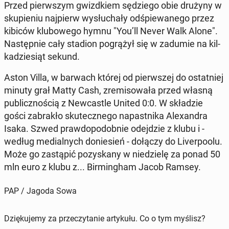
Przed pierw­szym gwizd­kiem sę­dzie­go obie drużyny w
sku­pie­niu naj­pierw wy­słu­cha­ły od­śpie­wa­ne­go przez
kibiców klu­bo­we­go hymnu "You’ll Never Walk Alone".
Na­stęp­nie cały stadion po­grą­żył się w zadumie na kil­
ka­dzie­siąt sekund.
Aston Villa, w barwach której od pierw­szej do ostat­niej
minuty grał Matty Cash, zre­mi­so­wa­ła przed własną
pu­blicz­no­ścią z New­ca­stle United 0:0. W skła­dzie
gości za­bra­kło sku­tecz­ne­go na­past­ni­ka Ale­xan­dra
Isaka. Szwed praw­do­po­dob­nie odej­dzie z klubu i -
według me­dial­nych do­nie­sień - dołączy do Li­ver­po­olu.
Może go za­stą­pić po­zy­ska­ny w nie­dzie­lę za ponad 50
mln euro z klubu z... Bir­ming­ham Jacob Ramsey.
PAP / Jagoda Sowa
Dziękujemy za przeczytanie artykułu. Co o tym myślisz?