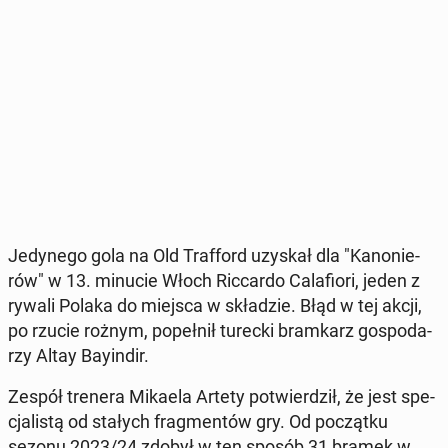
Je­dy­ne­go gola na Old Traf­ford uzyskał dla "Ka­no­nie­
rów" w 13. minucie Włoch Ric­car­do Ca­la­fio­ri, jeden z
rywali Polaka do miejsca w skła­dzie. Błąd w tej akcji,
po rzucie rożnym, po­peł­nił turecki bram­karz go­spo­da­
rzy Altay Bay­in­dir.
Zespół trenera Mikaela Artety po­twier­dził, że jest spe­
cja­li­stą od stałych frag­men­tów gry. Od po­cząt­ku
sezonu 2023/24 zdobył w ten sposób 31 bramek w