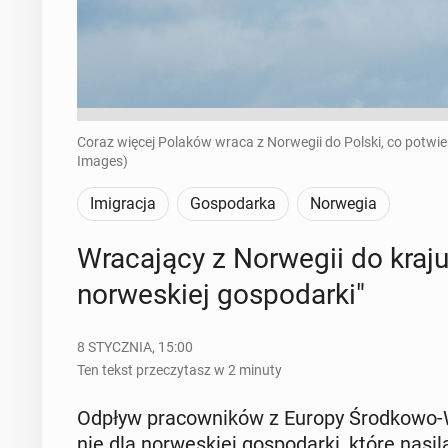
Coraz więcej Polaków wraca z Norwegii do Polski, co potwier
Images)
Imigracja
Gospodarka
Norwegia
Wra­ca­ją­cy z Nor­we­gii do kraj
nor­we­skiej go­spo­dar­ki"
8 STYCZNIA, 15:00
Ten tekst przeczytasz w 2 minuty
Odpływ pra­cow­ni­ków z Europy Środ­ko­wo
nie dla nor­we­skiej go­spo­dar­ki, które nasi