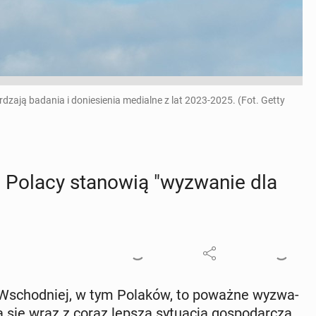
dzają badania i doniesienia medialne z lat 2023-2025. (Fot. Getty
u Polacy sta­no­wią "wy­zwa­nie dla
-Wschod­niej, w tym Polaków, to poważne wy­zwa­
la się wraz z coraz lepszą sy­tu­acją go­spo­dar­czą