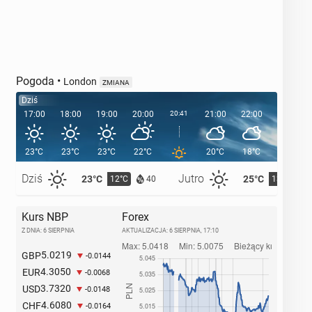
Pogoda
•
London
ZMIANA
Dziś
17:00
18:00
19:00
20:00
20:41
21:00
22:00
23:00
23°C
23°C
23°C
22°C
20°C
18°C
16°C
Dziś
Jutro
23°C
25°C
12°C
13°C
40
Kurs NBP
Forex
Z DNIA: 6 SIERPNIA
AKTUALIZACJA:
6 SIERPNIA, 17:10
5.0219
GBP
-0.0144
4.3050
EUR
-0.0068
3.7320
USD
-0.0148
4.6080
CHF
-0.0164