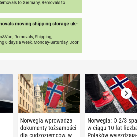
emovals to Germany, Removals to
ovals moving shipping storage uk-
&Van, Removals, Shipping,
ng 6 days a week, Monday-Saturday, Door
Nor­we­gia wpro­wa­dza
Nor­we­gia: O 2/3 sp
do­ku­men­ty toż­sa­mo­ści
w ciągu 10 lat liczb
dla cu­dzo­ziem­ców, w
Polaków wy­jeż­dża­ją