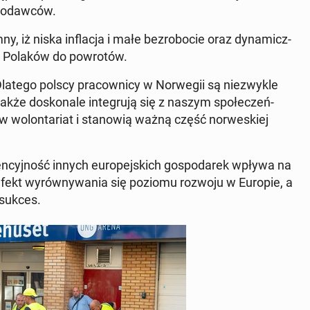
­co­daw­ców.
 iż niska in­fla­cja i małe bez­ro­bo­cie oraz dy­na­micz­
ją Polaków do po­wro­tów.
tego polscy pra­cow­ni­cy w Nor­we­gii są nie­zwy­kle
akże do­sko­na­le in­te­gru­ją się z naszym spo­łe­czeń­
 w wo­lon­ta­riat i sta­no­wią ważną część nor­we­skiej
en­cyj­ność innych eu­ro­pej­skich go­spo­da­rek wpływa na
y efekt wy­rów­ny­wa­nia się poziomu rozwoju w Europie, a
y sukces.