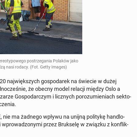
­reo­ty­po­we­go po­strze­ga­nia Polaków jako
er­dzą nasi rodacy. (Fot. Getty Images)
ód 20 naj­więk­szych go­spo­da­rek na świecie w dużej
­no­cze­śnie, że obecny model relacji między Oslo a
a­rze Go­spo­dar­czym i licz­nych po­ro­zu­mie­niach sek­to­
cze­nia.
UE, nie ma żadnego wpływu na unijną po­li­ty­kę han­dlo­
 wpro­wa­dzo­ny­mi przez Bruk­se­lę w związku z kon­flik­