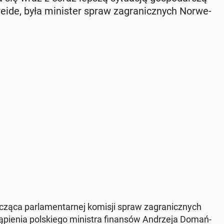
e­ide, była mi­ni­ster spraw za­gra­nicz­nych Nor­we­
czą­ca par­la­men­tar­nej komisji spraw za­gra­nicz­nych
­pie­nia pol­skie­go mi­ni­stra fi­nan­sów An­drze­ja Do­mań­