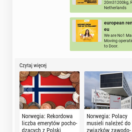
20m31200kg, R
Netherlands
european rem
eu
We are No1 Man
Moving operati
to Door.
Czytaj więcej
Nor­we­gia: Re­kor­do­wa
Nor­we­gia: Polacy
liczba eme­ry­tów po­cho­
musieli należeć do
dzą­cych z Polski
związ­ków za­wo­do­