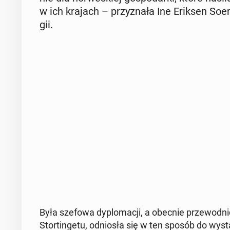
w ich krajach – przy­zna­ła Ine Eriksen So­er
gii.
Była szefowa dy­plo­ma­cji, a obecnie prze­wod­ni­
Stor­tin­ge­tu, od­nio­sła się w ten sposób do wy­stą