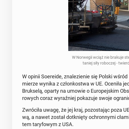
W Nor­we­gii wciąż nie brakuje ste
taniej siły ro­bo­czej - twi
W opinii So­ere­ide, zna­le­zie­nie się Polski wśr
mierze wynika z człon­ko­stwa w UE. Oceniła jed
Bruk­se­lą, oparty na umowie o Eu­ro­pej­skim Ob­sz
ro­wych coraz wy­raź­niej po­ka­zu­je swoje ogra­ni­
Zwró­ci­ła uwagę, że jej kraj, po­zo­sta­jąc poza 
wą, a nawet został do­tknię­ty ochron­ny­mi cłami
tem ta­ry­fo­wym z USA.