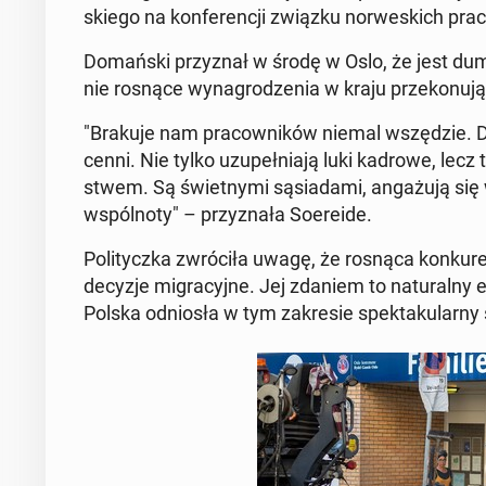
skie­go na kon­fe­ren­cji związku nor­we­skich pra
Do­mań­ski przy­znał w środę w Oslo, że jest dumny,
nie rosnące wy­na­gro­dze­nia w kraju prze­ko­nu­
"Brakuje nam pra­cow­ni­ków niemal wszę­dzie. Dla
cenni. Nie tylko uzu­peł­nia­ją luki kadrowe, lecz t
stwem. Są świet­ny­mi są­sia­da­mi, an­ga­żu­ją się
wspól­no­ty" – przy­zna­ła So­ere­ide.
Po­li­tycz­ka zwró­ci­ła uwagę, że rosnąca kon­ku­r
decyzje mi­gra­cyj­ne. Jej zdaniem to na­tu­ral­n
Polska od­nio­sła w tym za­kre­sie spek­ta­ku­lar­n