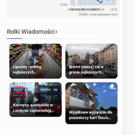
Źródło: currencybeacon.com
›
Rolki Wiadomości
Lipcowy ranking
Bristol znalazł się w
najtańszych
gronie najlepszych
supermarketów
kierunków podróży na
świecie
Kierowcy autobusów w
Londynie zapowiadają
Wyjątkowe wyzwanie dla
strajki
posiadaczy kart Tesco
Clubcard!