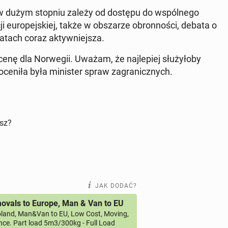
­ka w dużym stopniu zależy od dostępu do wspól­ne­go
cji eu­ro­pej­skiej, także w ob­sza­rze obron­no­ści, debata o
latach coraz ak­tyw­niej­sza.
nę dla Nor­we­gii. Uważam, że naj­le­piej słu­ży­ło­by
oceniła była mi­ni­ster spraw za­gra­nicz­nych.
isz?
JAK DODAĆ?
vals to Europe, Man & Van to EU
land, Man&Van to EU, Low Cost, Moving,
ce. Part load 5m3/300kg - Full Load