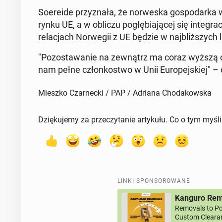
So­ere­ide przy­zna­ła, że nor­we­ska go­spo­dar
rynku UE, a w obliczu po­głę­bia­ją­cej się in­te­gra­
re­la­cjach Nor­we­gii z UE będzie w naj­bliż­szych 
"Po­zo­sta­wa­nie na ze­wnątrz ma coraz wyższą ce
nam pełne człon­ko­stwo w Unii Eu­ro­pej­skiej" – 
Mieszko Czarnecki / PAP / Adriana Chodakowska
Dziękujemy za przeczytanie artykułu. Co o tym myśl
LINKI SPONSOROWANE
Kanguro Remo
Removals to Po
Custom Clearan