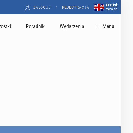
English
•
ZALOGUJ
REJESTRACJA
Version
ostki
Poradnik
Wydarzenia
Menu