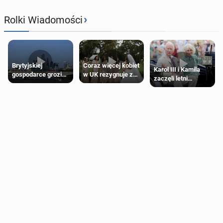
›
Rolki Wiadomości
Brytyjskiej
Coraz więcej kobiet
Karol III i Kamila
gospodarce grozi
w UK rezygnuje z
zaczęli letni
recesja, jeśli
roli druhny na
odpoczynek po
kryzys na Bliskim
ślubie
Igrzyskach
Wschodzie się
Wspólnoty w
przedłuży
Glasgow