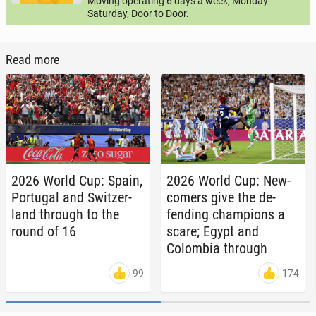
Moving operating 6 days a week, Monday-
Saturday, Door to Door.
Read more
2026 World Cup: Spain,
2026 World Cup: New­
Por­tu­gal and Switzer­
com­ers give the de­
land through to the
fend­ing cham­pi­ons a
round of 16
scare; Egypt and
Colom­bia through
99
174