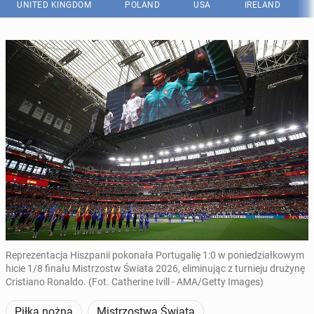
UNITED KINGDOM
POLAND
USA
IRELAND
Reprezentacja Hiszpanii pokonała Portugalię 1:0 w poniedziałkowym
hicie 1/8 finału Mistrzostw Świata 2026, eliminując z turnieju drużynę
Cristiano Ronaldo. (Fot. Catherine Ivill - AMA/Getty Images)
Piłka nożna
Mistrzostwa Świata