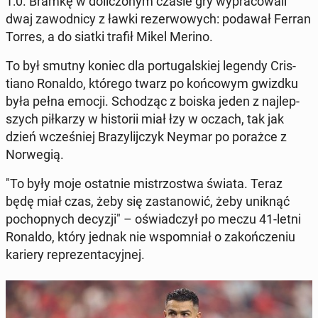
1:0. Bramkę w dolic­zonym czasie gry wypra­cow­ali
dwaj za­wod­ni­cy z ławki rez­er­wowych: podawał Ferran
Torres, a do siatki trafił Mikel Merino.
To był smutny koniec dla por­tu­gal­skiej legendy Cris­
tiano Ronaldo, którego twarz po koń­cowym gwizdku
była pełna emocji. Schodząc z boiska jeden z na­jlep­
szych piłkarzy w his­torii miał łzy w oczach, tak jak
dzień wcześniej Brazyli­jczyk Neymar po porażce z
Nor­wegią.
"To były moje os­tat­nie mis­tr­zost­wa świata. Teraz
będę miał czas, żeby się za­s­tanow­ić, żeby uniknąć
pochop­nych decyzji" – oświad­czył po meczu 41-letni
Ronaldo, który jednak nie wspom­ni­ał o za­kończe­niu
kariery reprezen­ta­cyjnej.