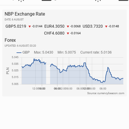
NBP Exchange Rate
DATE: 6 AUGUST
5.0219
4.3050
3.7320
GBP
EUR
USD
-0.0144
-0.0068
-0.0148
4.6080
CHF
-0.0164
Forex
UPDATED:
6 AUGUST, 03:20
Source: currencybeacon.com