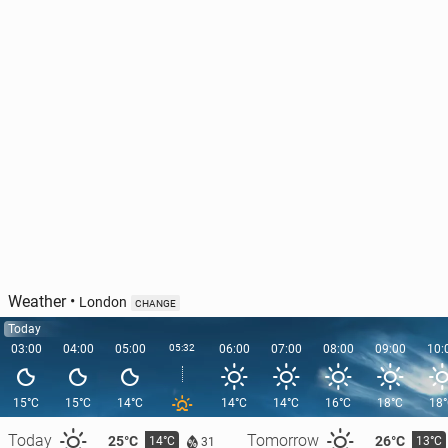
Weather
•
London
CHANGE
Today
03:00
04:00
05:00
05:32
06:00
07:00
08:00
09:00
10:
15°C
15°C
14°C
14°C
14°C
16°C
18°C
18
Today
Tomorrow
25°C
26°C
14°C
13°C
31