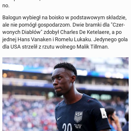
no.
Balogun wybiegł na boisko w pod­sta­wowym składzie,
ale nie pomógł gospo­dar­zom. Dwie bramki dla "Cz­er­
wonych Diabłów" zdobył Charles De Kete­laere, a po
jednej Hans Vanaken i Romelu Lukaku. Je­dynego gola
dla USA strzelił z rzutu wolnego Malik Tillman.