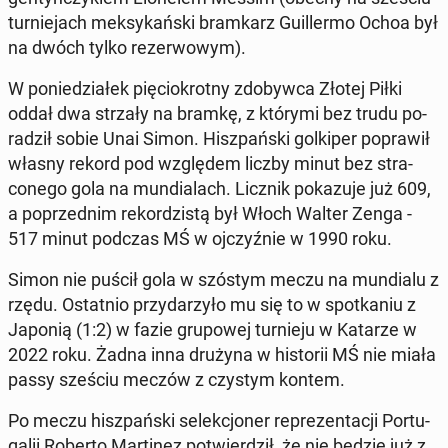
turnie­jach meksykańs­ki bramkarz Guiller­mo Ochoa był
na dwóch tylko rez­er­wowym).
W poniedzi­ałek pię­ciokrot­ny zdoby­w­ca Złotej Piłki
oddał dwa strzały na bramkę, z którymi bez trudu po­
radz­ił sobie Unai Simon. Hisz­pańs­ki golkiper popraw­ił
własny rekord pod wzglę­dem liczby minut bez stra­
conego gola na mundi­alach. Licznik pokazu­je już 609,
a poprzed­nim reko­rdzistą był Włoch Walter Zenga -
517 minut podczas MŚ w ojczyźnie w 1990 roku.
Simon nie puścił gola w szóstym meczu na mundi­alu z
rzędu. Os­tat­nio przy­darzyło mu się to w spotka­niu z
Japonią (1:2) w fazie grupowej turnieju w Katarze w
2022 roku. Żadna inna drużyna w his­torii MŚ nie miała
passy sześciu meczów z czystym kontem.
Po meczu hisz­pańs­ki se­lekcjon­er reprezen­tacji Por­tu­
galii Roberto Mar­tinez potwierdz­ił, że nie będzie już z