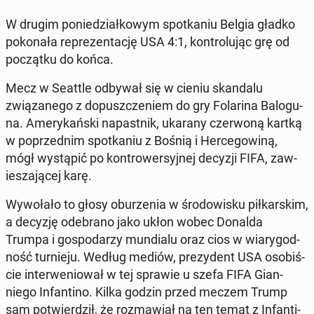
W drugim poniedzi­ałkowym spotka­niu Belgia gładko
pokon­ała reprezen­tację USA 4:1, kon­trolu­jąc grę od
początku do końca.
Mecz w Seattle odbywał się w cieniu skan­dalu
związanego z do­puszcze­niem do gry Fo­la­r­i­na Ba­lo­gu­
na. Amerykańs­ki na­past­nik, ukarany cz­er­woną kartką
w poprzed­nim spotka­niu z Bośnią i Herce­gow­iną,
mógł wys­tąpić po kon­trow­er­syjnej decyzji FIFA, za­w­
iesza­jącej karę.
Wywołało to głosy oburzenia w środowisku piłkarskim,
a decyzję ode­bra­no jako ukłon wobec Donalda
Trumpa i gospo­darzy mundi­alu oraz cios w wiary­god­
ność turnieju. Według mediów, prezy­dent USA os­o­biś­
cie in­ter­we­niował w tej sprawie u szefa FIFA Gi­an­
niego In­fan­ti­no. Kilka godzin przed meczem Trump
sam potwierdz­ił, że roz­maw­iał na ten temat z In­fan­ti­