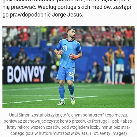
nią pra­cow­ać. Według por­tu­gal­s­kich mediów, zastąpi
go praw­dopodob­nie Jorge Jesus.
Unai Simón został okrzyknię­ty "cichym bo­haterem" tego meczu,
ponieważ za­chowu­jąc czyste konto prze­ci­wko Por­tu­galii, pobił ab­so­
lut­ny rekord wszech czasów pod wzglę­dem liczby minut bez stra­
conego gola w his­torii mis­tr­zostw świata
.
(Fot. Getty Images)