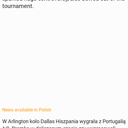
tour­na­ment.
News available in Polish
W Ar­ling­ton koło Dallas Hisz­pa­nia wygrała z Por­tu­gal­ią