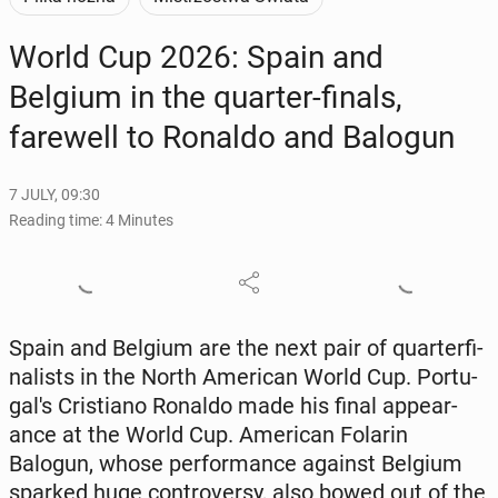
World Cup 2026: Spain and
Belgium in the quarter-finals,
farewell to Ronaldo and Balogun
7 JULY, 09:30
Reading time: 4 Minutes
Spain and Belgium are the next pair of quar­ter­fi­
nal­ists in the North Amer­i­can World Cup. Por­tu­
gal's Cris­tiano Ronaldo made his final ap­pear­
ance at the World Cup. Amer­i­can Folarin
Balogun, whose per­for­mance against Belgium
sparked huge con­tro­ver­sy, also bowed out of the