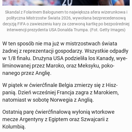
Skandal z Fo­lar­inem Ba­lo­gunem to na­jwięk­sza afera wiz­erunk­owa i
poli­ty­cz­na Mis­tr­zostw Świata 2026, wywołana bezprece­den­sową
decyzją FIFA o za­w­iesze­niu kary za cz­er­woną kartkę po bezpośred­niej
in­ter­wencji prezy­den­ta USA Donalda Trumpa.
(Fot. Getty Images)
W ten sposób nie ma już w mis­tr­zost­wach świata
żadnej z reprezen­tacji gospo­darzy. Wszys­tkie odpadły
w 1/8 finału. Drużyna USA podzieliła los Kanady, wye­
lim­i­nowanej przez Maroko, oraz Meksyku, poko­
nanego przez Anglię.
W piątek w ćwierć­fi­nale Belgia zmierzy się z Hisz­
panią. Dzień wcześniej Francja zagra z Marok­iem,
nato­mi­ast w sobotę Nor­we­gia z Anglią.
Os­tat­nią parę ćwierć­fi­nałową wyłonią wtorkowe
mecze Ar­gen­tyny z Egiptem oraz Szwa­j­carii z
Kolumbią.