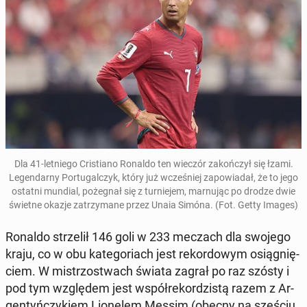
Dla 41-let­niego Cris­tiano Ronaldo ten wieczór za­kończył się łzami.
Leg­en­darny Por­tu­gal­czyk, który już wcześniej za­powiadał, że to jego
ostatni mundial, pożeg­nał się z turniejem, mar­nu­jąc po drodze dwie
świetne okazje za­trzy­mane przez Unaia Simóna. (Fot. Getty Images)
Ronaldo strzelił 146 goli w 233 meczach dla swojego
kraju, co w obu kat­e­go­ri­ach jest reko­r­dowym os­iąg­nię­
ciem. W mis­tr­zost­wach świata zagrał po raz szósty i
pod tym wzglę­dem jest współreko­rdzistą razem z Ar­
gen­tyńczykiem Li­onelem Messim (obecny na sześciu