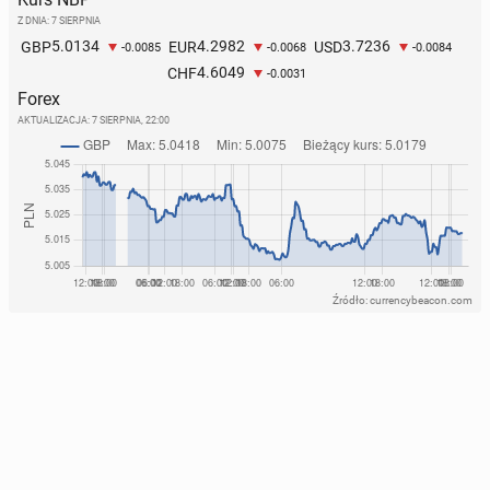
Z DNIA: 7 SIERPNIA
5.0134
4.2982
3.7236
GBP
EUR
USD
-0.0085
-0.0068
-0.0084
4.6049
CHF
-0.0031
Forex
AKTUALIZACJA:
7 SIERPNIA, 22:00
Źródło: currencybeacon.com