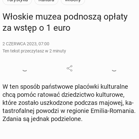
Włoskie muzea pod­no­szą opłaty
za wstęp o 1 euro
2 CZERWCA 2023, 07:00
Ten tekst przeczytasz w 2 minuty
W ten sposób pań­stwo­we pla­ców­ki kul­tu­ral­ne
chcą pomóc ratować dzie­dzic­two kul­tu­ro­we,
które zostało uszko­dzo­ne podczas majowej, ka­
ta­stro­fal­nej powodzi w re­gio­nie Emilia-Romania.
Zdania są jednak po­dzie­lo­ne.