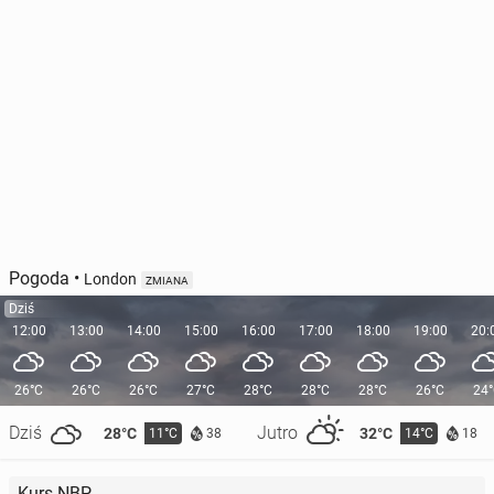
Pogoda
•
London
ZMIANA
Dziś
12:00
13:00
14:00
15:00
16:00
17:00
18:00
19:00
20:
26°C
26°C
26°C
27°C
28°C
28°C
28°C
26°C
24
Dziś
Jutro
28°C
32°C
11°C
14°C
38
18
Kurs NBP