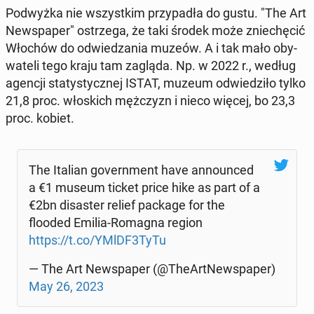
Pod­wyż­ka nie wszyst­kim przy­pa­dła do gustu. "The Art
New­spa­per" ostrze­ga, że taki środek może znie­chę­cić
Włochów do od­wie­dza­nia muzeów. A i tak mało oby­
wa­te­li tego kraju tam zagląda. Np. w 2022 r., według
agencji sta­ty­stycz­nej ISTAT, muzeum od­wie­dzi­ło tylko
21,8 proc. wło­skich męż­czyzn i nieco więcej, bo 23,3
proc. kobiet.
The Italian go­vern­ment have an­no­un­ced
a €1 museum ticket price hike as part of a
€2bn di­sa­ster relief package for the
flooded Emilia-Romagna region
https://t.co/YMlDF3TyTu
— The Art New­spa­per (@The­Art­New­spa­per)
May 26, 2023