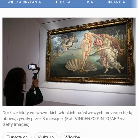
WIELKA BRYTANIA
POLSKA
USA
IRLANDIA
Droższe bilety we wszystkich włoskich państwowych muzeach będą
obowiązywały przez 3 miesiące. (Fot. VINCENZO PINTO/AFP via
Getty Images)
Turystyka
Kultura
Włochy