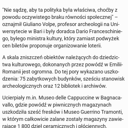
"Nie sądzę, aby ta po­li­ty­ka była wła­ści­wa, choćby z
powodu oczy­wi­ste­go braku rów­no­ści spo­łecz­nej" –
oznaj­mił Giu­lia­no Volpe, pro­fe­sor ar­che­olo­gii na Uni­
wer­sy­te­cie w Bari i były doradca Dario Fran­ce­schi­nie­
go, byłego mi­ni­stra kultury, który zamiast pod­wy­żek
cen biletów pro­po­nu­je or­ga­ni­zo­wa­nie loterii.
A skala znisz­czeń obiek­tów na­le­żą­cych do dzie­dzic­
twa kul­tu­ro­we­go, do­ko­na­nych przez powódź w Emilii-
Romanii jest ogromna. Do tej pory wy­ka­za­no uszko­
dze­nia: 75 za­byt­ko­wych bu­dyn­ków, sześciu sta­no­wisk
ar­che­olo­gicz­nych oraz 12 bi­blio­tek i ar­chi­wów.
Ucier­pia­ły m.in. Museo delle Cap­puc­ci­ne w Ba­gna­ca­
val­lo, gdzie powódź w piw­nicz­nych ma­ga­zy­nach
uszko­dzi­ła sześć fresków i Museo Gu­er­ri­no Tra­mon­ti,
w którym cał­ko­wi­cie zalane zostały ma­ga­zy­ny za­wie­
ra­ją­ce 1 800 dzieł ce­ra­micz­nych i płó­cien­nych.