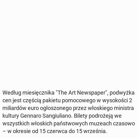
Według mie­sięcz­ni­ka "The Art New­spa­per", pod­wyż­ka
cen jest częścią pakietu po­mo­co­we­go w wy­so­ko­ści 2
mi­liar­dów euro ogło­szo­ne­go przez wło­skie­go mi­ni­stra
kultury Gennaro San­giu­lia­no. Bilety po­dro­że­ją we
wszyst­kich wło­skich pań­stwo­wych muzeach czasowo
– w okresie od 15 czerwca do 15 wrze­śnia.