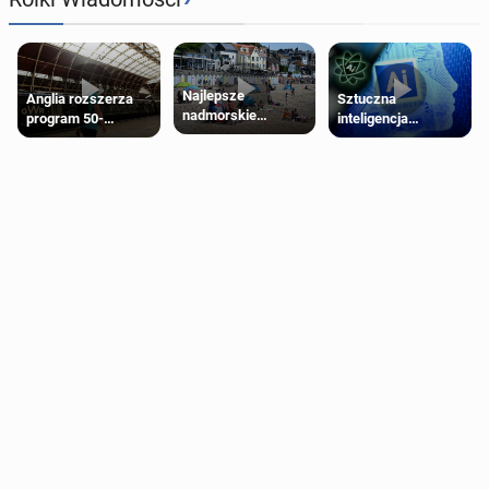
Najlepsze
Anglia rozszerza
Sztuczna
nadmorskie
program 50-
inteligencja
miasteczko blisko
procentowych
próbowała oszukać
Londynu
zniżek kolejowych
człowieka
na 18-latków