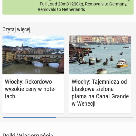
- Full Load 20m31200kg, Removals to Germany,
Removals to Netherlands
Czytaj więcej
Włochy: Re­kor­do­wo
Włochy: Ta­jem­ni­cza od­
wysokie ceny w ho­te­
bla­sko­wa zielona
lach
plama na Canal Grande
w Wenecji
›
Rolki Wiadomości