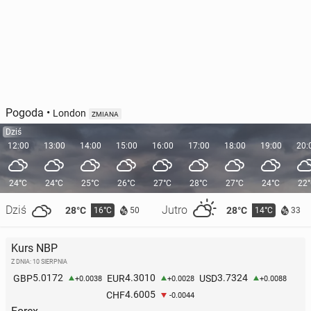
Pogoda
•
London
ZMIANA
Dziś
12:00
13:00
14:00
15:00
16:00
17:00
18:00
19:00
20:
24°C
24°C
25°C
26°C
27°C
28°C
27°C
24°C
22
Dziś
Jutro
28°C
28°C
16°C
14°C
50
33
Kurs NBP
Z DNIA: 10 SIERPNIA
5.0172
4.3010
3.7324
GBP
EUR
USD
+0.0038
+0.0028
+0.0088
4.6005
CHF
-0.0044