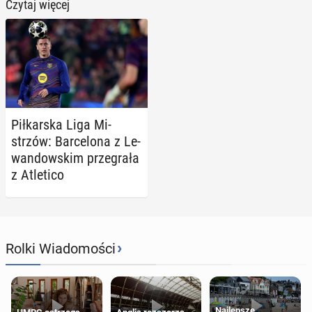
Czytaj więcej
Pił­kar­ska Liga Mi­
strzów: Bar­ce­lo­na z Le­
wan­dow­skim prze­gra­ła
z Atle­ti­co
›
Rolki Wiadomości
Najlepsze