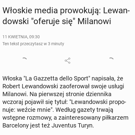
Włoskie media pro­wo­ku­ją: Le­wan­
dow­ski "oferuje się" Mi­la­no­wi
11 KWIETNIA, 09:30
Ten tekst przeczytasz w 3 minuty
Włoska "La Gaz­zet­ta dello Sport" na­pi­sa­ła, że
Robert Le­wan­dow­ski za­ofe­ro­wał swoje usługi
Mi­la­no­wi. Na pierw­szej stronie dzien­ni­ka
wczoraj pojawił się tytuł: "Le­wan­dow­ski pro­po­
nu­je: weźcie mnie". Według gazety trwają
wstępne rozmowy, a za­in­te­re­so­wa­ny pił­ka­rzem
Bar­ce­lo­ny jest też Ju­ven­tus Turyn.