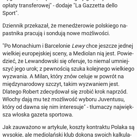
opłaty trans­fe­ro­wej" - dodaje "La Gaz­zet­ta dello
Sport".
Dzien­nik prze­ka­zał, że me­ne­dże­ro­wie pol­skie­go na­
past­ni­ka pracują i sondują nowe moż­li­wo­ści.
"Po Mo­na­chium i Bar­ce­lo­nie
Lewy
chce jeszcze jednej
wiel­kiej eu­ro­pej­skiej sceny, a Me­dio­lan nią jest. Po­wie­
dzieć, że Le­wan­dow­ski się oferuje, to niemal umniej­
szyć jego urok; z pew­no­ścią szuka ko­lej­ne­go wiel­kie­go
wy­zwa­nia. A Milan, który znów celuje w powrót na
mię­dzy­na­ro­do­wy szczyt, takim wy­zwa­niem jest.
Dlatego Robert zde­cy­do­wał się zrobić krok naprzód.
Włochy dają mu też moż­li­wość wyboru Ju­ven­tu­su,
który od dawna się nim in­te­re­su­je" - tłu­ma­czy naj­więk­
sza włoska gazeta spor­to­wa.
Jak za­uwa­żo­no w ar­ty­ku­le, koszty kon­trak­tu Polaka są
wysokie, ale me­dio­lań­ski klub dokona swoich kal­ku­la­