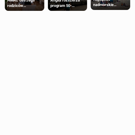
HMRC ostrzega
Anglia rozszerza
nadmorskie
rodziców
program 50-
miasteczko blisko
pobierających Child
procentowych
Londynu
Benefit. Mogą być
zniżek kolejowych
zobowiązani do
na 18-latków
zwrotu zasiłku