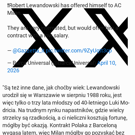
❗️Ro­bert Le­wan­dow­ski has offered himself to AC
Milan.
They are very in­te­re­sted, but would offer him a
con­tract with a low salary.
—
@Gaz­zet­ta_it
pic.twitter.com/9ZyUqtt3cp
— Barça Uni­ver­sal (@Bar­caU­ni­ver­sal)
April 10,
2026
"Są też inne dane, jak choćby wiek: Le­wan­dow­ski
urodził się w War­sza­wie w sierp­niu 1988 roku, jest
więc tylko o trzy lata młodszy od 40-let­nie­go Luki Mo­
dri­cia. Na trudnym rynku na­past­ni­ków, gdzie wielcy
strzel­cy są rzad­ko­ścią, a ci nie­licz­ni kosz­tu­ją fortunę,
mógłby być okazją. Kon­trakt Polaka z Bar­ce­lo­ną
wygasa latem, więc Milan mógłby go po­zy­skać bez