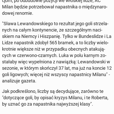
cjom, po od­bu­do­wie pozycji we wło­skiej lidze, AC
Milan będzie po­trze­bo­wał na­past­ni­ka o mię­dzy­na­ro­
do­wej renomie.
"Sława Le­wan­dow­skie­go to re­zul­tat jego goli strze­la­
nych na całym kon­ty­nen­cie, ze szcze­gól­nym na­ci­
skiem na Niemcy i Hisz­pa­nię. Tylko w Bun­de­sli­dze i La
Lidze na­past­nik zdobył 565 bramek, a to liczby wie­lo­
krot­nie większe niż w przy­pad­ku obec­nych ata­ku­ją­
cych w czer­wo­no-czar­nych. Luka w polu karnym zo­
sta­ła­by więc wy­peł­nio­na z na­wiąz­ką: Le­wan­dow­ski w
sezonie, w którym skoń­czył 37 lat, ma już na koncie 12
goli li­go­wych; więcej niż wszyscy na­past­ni­cy Milanu" -
ana­li­zu­je gazeta.
Jak pod­kre­ślo­no, liczby są de­cy­du­ją­ce, zarówno te
"do­ty­czą­ce goli, by opisać kryzys Milanu, i te Roberta,
by uznać go za na­past­ni­ka naj­wyż­szej klasy".