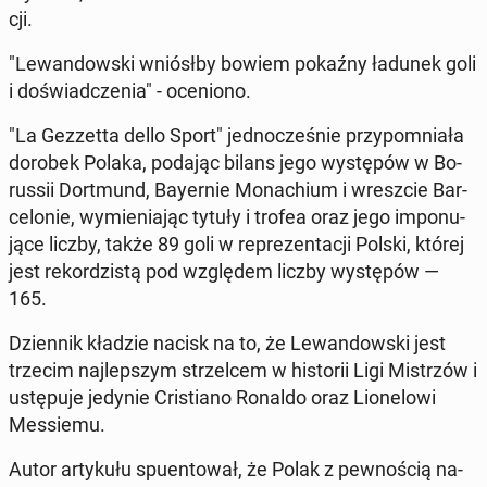
cji.
"Le­wan­dow­ski wniósł­by bowiem pokaźny ładunek goli
i do­świad­cze­nia" - oce­nio­no.
"La Gez­zet­ta dello Sport" jed­no­cze­śnie przy­po­mnia­ła
dorobek Polaka, podając bilans jego wy­stę­pów w Bo­
rus­sii Do­rt­mund, Bay­er­nie Mo­na­chium i wresz­cie Bar­
ce­lo­nie, wy­mie­nia­jąc tytuły i trofea oraz jego im­po­nu­
ją­ce liczby, także 89 goli w re­pre­zen­ta­cji Polski, której
jest re­kor­dzi­stą pod wzglę­dem liczby wy­stę­pów —
165.
Dzien­nik kładzie nacisk na to, że Le­wan­dow­ski jest
trzecim naj­lep­szym strzel­cem w hi­sto­rii Ligi Mi­strzów i
ustę­pu­je jedynie Cri­stia­no Ronaldo oraz Lio­ne­lo­wi
Mes­sie­mu.
Autor ar­ty­ku­łu spu­en­to­wał, że Polak z pew­no­ścią na­