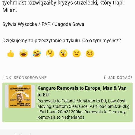
tych­miast roz­wią­zał­by kryzys strze­lec­ki, który trapi
Milan.
Sylwia Wysocka / PAP / Jagoda Sowa
Dziękujemy za przeczytanie artykułu. Co o tym myślisz?
LINKI SPONSOROWANE
JAK DODAĆ?
Kanguro Removals to Europe, Man & Van
to EU
Removals to Poland, Man&Van to EU, Low Cost,
Moving, Custom Clearance. Part load 5m3/300kg
- Full Load 20m31200kg, Removals to Germany,
Removals to Netherlands