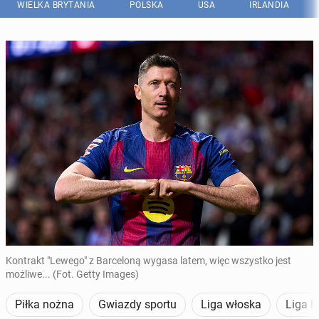
WIELKA BRYTANIA
POLSKA
USA
IRLANDIA
Kontrakt "Lewego" z Barceloną wygasa latem, więc wszystko jest
możliwe... (Fot. Getty Images)
Piłka nożna
Gwiazdy sportu
Liga włoska
Liga h