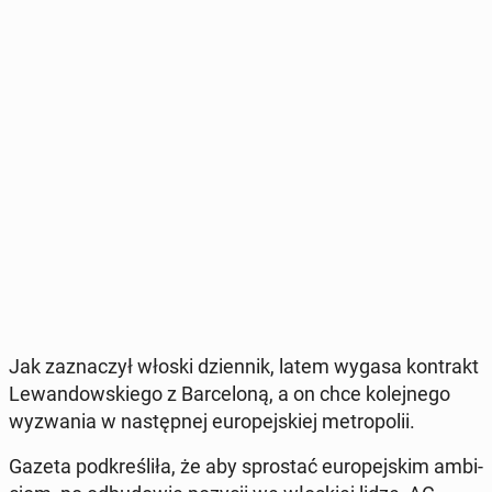
Jak za­zna­czył włoski dzien­nik, latem wygasa kon­trakt
Le­wan­dow­skie­go z Bar­ce­lo­ną, a on chce ko­lej­ne­go
wy­zwa­nia w na­stęp­nej eu­ro­pej­skiej me­tro­po­lii.
Gazeta pod­kre­śli­ła, że aby spro­stać eu­ro­pej­skim am­bi­