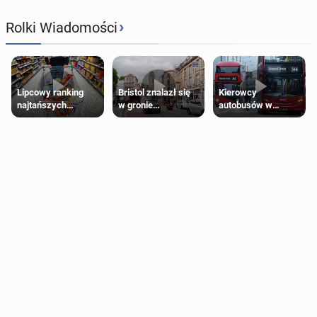
›
Rolki Wiadomości
Lipcowy ranking
Bristol znalazł się
Kierowcy
najtańszych
w gronie
autobusów w
supermarketów
najlepszych
Londynie
kierunków podróży
zapowiadają strajki
na świecie