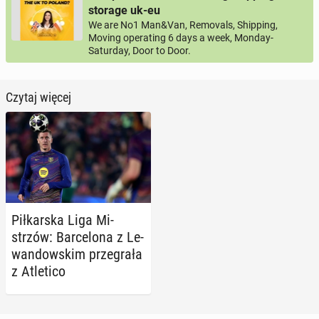
storage uk-eu
We are No1 Man&Van, Removals, Shipping,
Moving operating 6 days a week, Monday-
Saturday, Door to Door.
Czytaj więcej
Pił­kar­ska Liga Mi­
strzów: Bar­ce­lo­na z Le­
wan­dow­skim prze­gra­ła
z Atle­ti­co