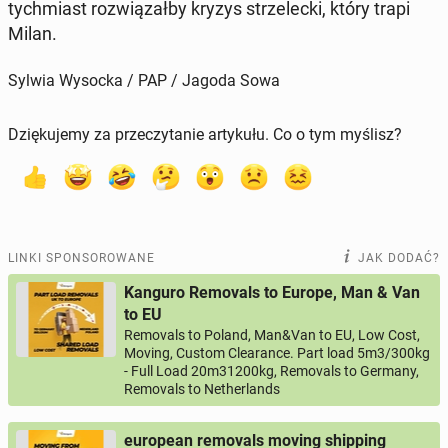
tych­miast roz­wią­zał­by kryzys strze­lec­ki, który trapi
Milan.
Sylwia Wysocka / PAP / Jagoda Sowa
Dziękujemy za przeczytanie artykułu. Co o tym myślisz?
LINKI SPONSOROWANE
JAK DODAĆ?
Kanguro Removals to Europe, Man & Van
to EU
Removals to Poland, Man&Van to EU, Low Cost,
Moving, Custom Clearance. Part load 5m3/300kg
- Full Load 20m31200kg, Removals to Germany,
Removals to Netherlands
european removals moving shipping