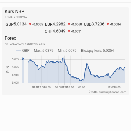
Kurs NBP
Z DNIA: 7 SIERPNIA
5.0134
4.2982
3.7236
GBP
EUR
USD
-0.0085
-0.0068
-0.0084
4.6049
CHF
-0.0031
Forex
AKTUALIZACJA:
7 SIERPNIA, 03:10
Źródło: currencybeacon.com