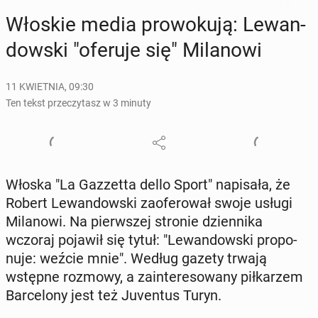
Włoskie media pro­wo­ku­ją: Le­wan­
dow­ski "oferuje się" Mi­la­no­wi
11 KWIETNIA, 09:30
Ten tekst przeczytasz w 3 minuty
Włoska "La Gaz­zet­ta dello Sport" na­pi­sa­ła, że
Robert Le­wan­dow­ski za­ofe­ro­wał swoje usługi
Mi­la­no­wi. Na pierw­szej stronie dzien­ni­ka
wczoraj pojawił się tytuł: "Le­wan­dow­ski pro­po­
nu­je: weźcie mnie". Według gazety trwają
wstępne rozmowy, a za­in­te­re­so­wa­ny pił­ka­rzem
Bar­ce­lo­ny jest też Ju­ven­tus Turyn.