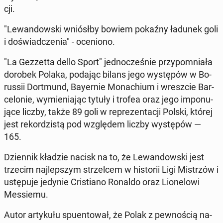
cji.
"Le­wan­dow­ski wniósł­by bowiem pokaźny ładunek goli
i do­świad­cze­nia" - oce­nio­no.
"La Gez­zet­ta dello Sport" jed­no­cze­śnie przy­po­mnia­ła
dorobek Polaka, podając bilans jego wy­stę­pów w Bo­
rus­sii Do­rt­mund, Bay­er­nie Mo­na­chium i wresz­cie Bar­
ce­lo­nie, wy­mie­nia­jąc tytuły i trofea oraz jego im­po­nu­
ją­ce liczby, także 89 goli w re­pre­zen­ta­cji Polski, której
jest re­kor­dzi­stą pod wzglę­dem liczby wy­stę­pów —
165.
Dzien­nik kładzie nacisk na to, że Le­wan­dow­ski jest
trzecim naj­lep­szym strzel­cem w hi­sto­rii Ligi Mi­strzów i
ustę­pu­je jedynie Cri­stia­no Ronaldo oraz Lio­ne­lo­wi
Mes­sie­mu.
Autor ar­ty­ku­łu spu­en­to­wał, że Polak z pew­no­ścią na­