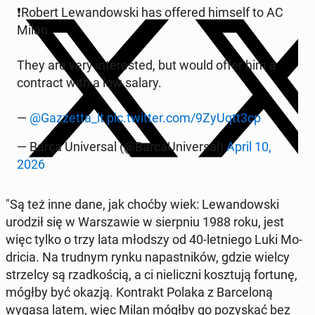
❗️Ro­bert Le­wan­dow­ski has offered himself to AC
Milan.
They are very in­te­re­sted, but would offer him a
con­tract with a low salary.
—
@Gaz­zet­ta_it
pic.twitter.com/9ZyUqtt3cp
— Barça Uni­ver­sal (@Bar­caU­ni­ver­sal)
April 10,
2026
"Są też inne dane, jak choćby wiek: Le­wan­dow­ski
urodził się w War­sza­wie w sierp­niu 1988 roku, jest
więc tylko o trzy lata młodszy od 40-let­nie­go Luki Mo­
dri­cia. Na trudnym rynku na­past­ni­ków, gdzie wielcy
strzel­cy są rzad­ko­ścią, a ci nie­licz­ni kosz­tu­ją fortunę,
mógłby być okazją. Kon­trakt Polaka z Bar­ce­lo­ną
wygasa latem, więc Milan mógłby go po­zy­skać bez