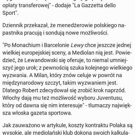
opłaty trans­fe­ro­wej" - dodaje "La Gaz­zet­ta dello
Sport".
Dzien­nik prze­ka­zał, że me­ne­dże­ro­wie pol­skie­go na­
past­ni­ka pracują i sondują nowe moż­li­wo­ści.
"Po Mo­na­chium i Bar­ce­lo­nie
Lewy
chce jeszcze jednej
wiel­kiej eu­ro­pej­skiej sceny, a Me­dio­lan nią jest. Po­wie­
dzieć, że Le­wan­dow­ski się oferuje, to niemal umniej­
szyć jego urok; z pew­no­ścią szuka ko­lej­ne­go wiel­kie­go
wy­zwa­nia. A Milan, który znów celuje w powrót na
mię­dzy­na­ro­do­wy szczyt, takim wy­zwa­niem jest.
Dlatego Robert zde­cy­do­wał się zrobić krok naprzód.
Włochy dają mu też moż­li­wość wyboru Ju­ven­tu­su,
który od dawna się nim in­te­re­su­je" - tłu­ma­czy naj­więk­
sza włoska gazeta spor­to­wa.
Jak za­uwa­żo­no w ar­ty­ku­le, koszty kon­trak­tu Polaka są
wysokie, ale me­dio­lań­ski klub dokona swoich kal­ku­la­