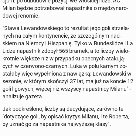
cjom, po od­bu­do­wie pozycji we wło­skiej lidze, AC
Milan będzie po­trze­bo­wał na­past­ni­ka o mię­dzy­na­ro­
do­wej renomie.
"Sława Le­wan­dow­skie­go to re­zul­tat jego goli strze­la­
nych na całym kon­ty­nen­cie, ze szcze­gól­nym na­ci­
skiem na Niemcy i Hisz­pa­nię. Tylko w Bun­de­sli­dze i La
Lidze na­past­nik zdobył 565 bramek, a to liczby wie­lo­
krot­nie większe niż w przy­pad­ku obec­nych ata­ku­ją­
cych w czer­wo­no-czar­nych. Luka w polu karnym zo­
sta­ła­by więc wy­peł­nio­na z na­wiąz­ką: Le­wan­dow­ski w
sezonie, w którym skoń­czył 37 lat, ma już na koncie 12
goli li­go­wych; więcej niż wszyscy na­past­ni­cy Milanu" -
ana­li­zu­je gazeta.
Jak pod­kre­ślo­no, liczby są de­cy­du­ją­ce, zarówno te
"do­ty­czą­ce goli, by opisać kryzys Milanu, i te Roberta,
by uznać go za na­past­ni­ka naj­wyż­szej klasy".