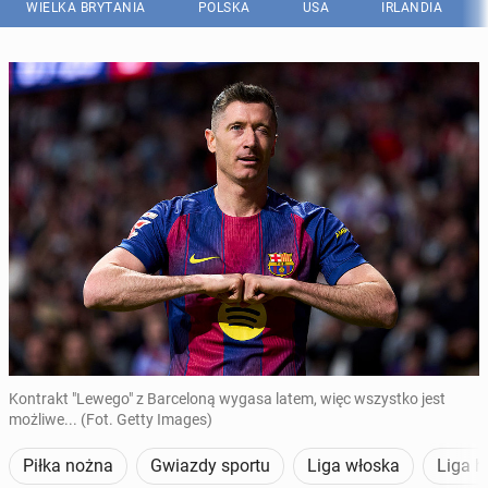
WIELKA BRYTANIA
POLSKA
USA
IRLANDIA
Kontrakt "Lewego" z Barceloną wygasa latem, więc wszystko jest
możliwe... (Fot. Getty Images)
Piłka nożna
Gwiazdy sportu
Liga włoska
Liga h