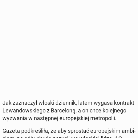
Jak za­zna­czył włoski dzien­nik, latem wygasa kon­trakt
Le­wan­dow­skie­go z Bar­ce­lo­ną, a on chce ko­lej­ne­go
wy­zwa­nia w na­stęp­nej eu­ro­pej­skiej me­tro­po­lii.
Gazeta pod­kre­śli­ła, że aby spro­stać eu­ro­pej­skim am­bi­