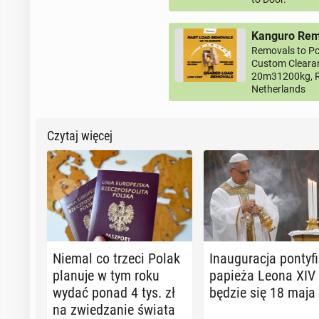
Kanguro Remo
Removals to Po
Custom Clearan
20m31200kg, R
Netherlands
Czytaj więcej
Niemal co trzeci Polak
In­au­gu­ra­cja pon­ty­fi
planuje w tym roku
papieża Leona XIV 
wydać ponad 4 tys. zł
bę­dzie się 18 maja
na zwie­dza­nie świata