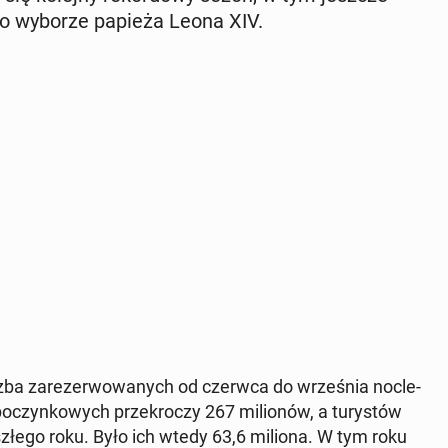
po wyborze papieża Leona XIV.
iczba za­re­zer­wo­wa­nych od czerwca do wrze­śnia noc­le­
o­czyn­ko­wych prze­kro­czy 267 mi­lio­nów, a tu­ry­stów
szłe­go roku. Było ich wtedy 63,6 miliona. W tym roku