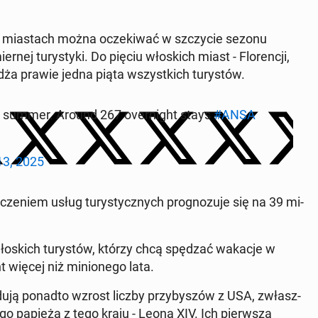
h mia­stach można ocze­ki­wać w szczy­cie sezonu
­nej tu­ry­sty­ki. Do pięciu wło­skich miast - Flo­ren­cji,
­dża prawie jedna piąta wszyst­kich tu­ry­stów.
is summer. Around 267 over­ni­ght stays
#ANSA
3, 2025
ze­niem usług tu­ry­stycz­nych pro­gno­zu­je się na 39 mi­
 wło­skich tu­ry­stów, którzy chcą spędzać wakacje w
więcej niż mi­nio­ne­go lata.
­wi­du­ją ponadto wzrost liczby przy­by­szów z USA, zwłasz­
 papieża z tego kraju - Leona XIV. Ich pierw­sza