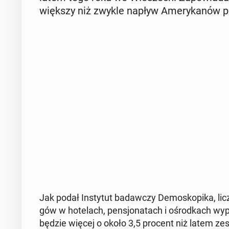
większy niż zwykle napływ Ame­ry­ka­nów 
Jak podał In­sty­tut ba­daw­czy De­mo­sko­pi­ka, l
gów w ho­te­lach, pen­sjo­na­tach i ośrod­kach wy­p
będzie więcej o około 3,5 procent niż latem ze­