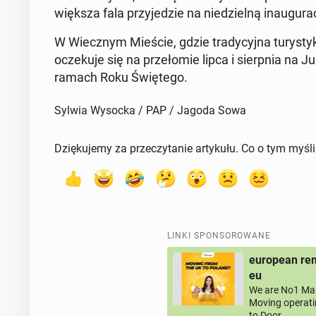
większa fala przy­je­dzie na nie­dziel­ną in­au­gu­ra­
W Wiecz­nym Mieście, gdzie tra­dy­cyj­na tu­ry­sty­
ocze­ku­je się na prze­ło­mie lipca i sierp­nia na
ramach Roku Świę­te­go.
Sylwia Wysocka / PAP / Jagoda Sowa
Dziękujemy za przeczytanie artykułu. Co o tym myśl
LINKI SPONSOROWANE
european rem
eu
We are No1 Man
Moving operati
to Door.