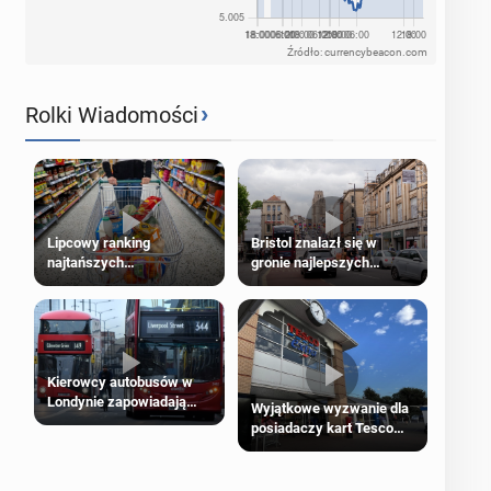
Źródło: currencybeacon.com
›
Rolki Wiadomości
Lipcowy ranking
Bristol znalazł się w
najtańszych
gronie najlepszych
supermarketów
kierunków podróży na
świecie
Kierowcy autobusów w
Londynie zapowiadają
Wyjątkowe wyzwanie dla
strajki
posiadaczy kart Tesco
Clubcard!