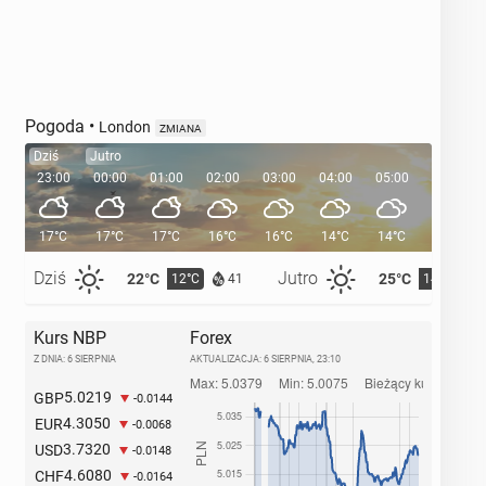
Pogoda
•
London
ZMIANA
Dziś
Jutro
23:00
00:00
01:00
02:00
03:00
04:00
05:00
05:33
17°C
17°C
17°C
16°C
16°C
14°C
14°C
Dziś
Jutro
22°C
25°C
12°C
14°C
41
Kurs NBP
Forex
Z DNIA: 6 SIERPNIA
AKTUALIZACJA:
6 SIERPNIA, 23:10
5.0219
GBP
-0.0144
4.3050
EUR
-0.0068
3.7320
USD
-0.0148
4.6080
CHF
-0.0164