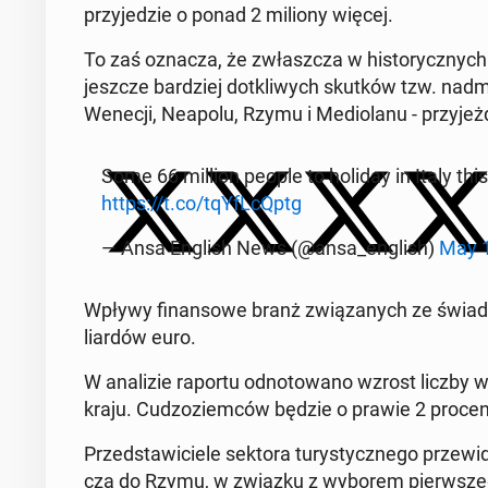
przy­je­dzie o ponad 2 miliony więcej.
To zaś oznacza, że zwłasz­cza w hi­sto­rycz­nyc
jeszcze bar­dziej do­tkli­wych skutków tzw. nad­mier
Wenecji, Neapolu, Rzymu i Me­dio­la­nu - przy­jeż
Some 66 million people to holiday in Italy th
https://t.co/tqY­fL­cQptg
— Ansa English News (@ansa_english)
May 1
Wpływy fi­nan­so­we branż zwią­za­nych ze świad­c
liar­dów euro.
W ana­li­zie raportu od­no­to­wa­no wzrost liczby
kraju. Cu­dzo­ziem­ców będzie o prawie 2 procent 
Przed­sta­wi­cie­le sektora tu­ry­stycz­ne­go prze
cza do Rzymu, w związku z wyborem pierw­sze­go