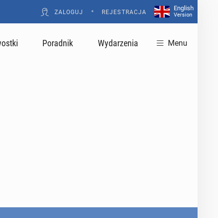
English
•
ZALOGUJ
REJESTRACJA
Version
ostki
Poradnik
Wydarzenia
Menu