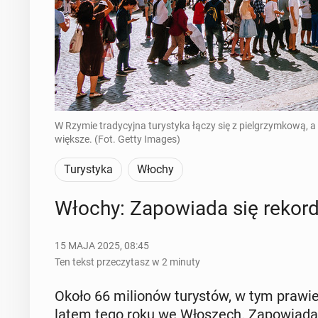
W Rzymie tradycyjna turystyka łączy się z pielgrzymkową,
większe. (Fot. Getty Images)
Turystyka
Włochy
Włochy: Za­po­wia­da się re­kor­d
15 MAJA 2025, 08:45
Ten tekst przeczytasz w 2 minuty
Około 66 mi­lio­nów tu­ry­stów, w tym prawie 3
latem tego roku we Wło­szech. Za­po­wia­da 