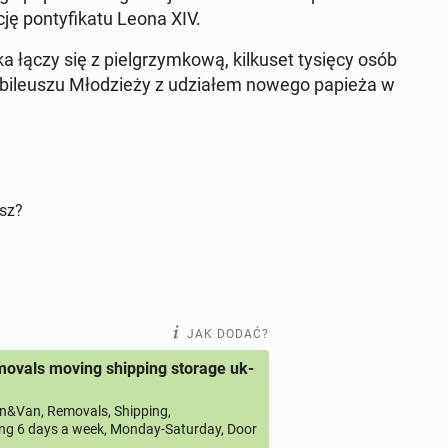
cję pon­ty­fi­ka­tu Leona XIV.
ka łączy się z piel­grzym­ko­wą, kil­ku­set tysięcy osób
 Ju­bi­le­uszu Mło­dzie­ży z udzia­łem nowego papieża w
isz?
JAK DODAĆ?
ovals moving shipping storage uk-
&Van, Removals, Shipping,
ng 6 days a week, Monday-Saturday, Door