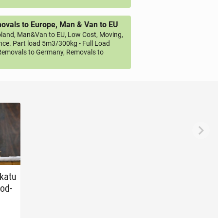
vals to Europe, Man & Van to EU
land, Man&Van to EU, Low Cost, Moving,
ce. Part load 5m3/300kg - Full Load
emovals to Germany, Removals to
­ka­tu
od­