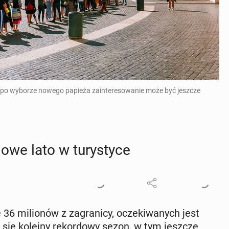
 a po wyborze nowego papieża zainteresowanie może być jeszcze
o­we lato w tu­ry­sty­ce
6 mi­lio­nów z za­gra­ni­cy, ocze­ki­wa­nych jest
się kolejny re­kor­do­wy sezon, w tym jeszcze