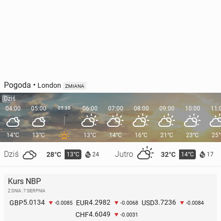
Pogoda
•
London
ZMIANA
Dziś
04:00
05:00
05:35
06:00
07:00
08:00
09:00
10:00
11:
14°C
13°C
13°C
14°C
16°C
21°C
23°C
25
Dziś
Jutro
28°C
32°C
13°C
14°C
24
17
Kurs NBP
Z DNIA: 7 SIERPNIA
5.0134
4.2982
3.7236
GBP
EUR
USD
-0.0085
-0.0068
-0.0084
4.6049
CHF
-0.0031