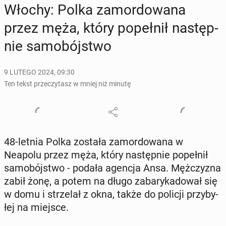
Włochy: Polka za­mor­do­wa­na
przez męża, który po­peł­nił na­stęp­
nie sa­mo­bój­stwo
9 LUTEGO 2024, 09:30
Ten tekst przeczytasz w mniej niż minutę
48-letnia Polka została za­mor­do­wa­na w
Neapolu przez męża, który na­stęp­nie po­peł­nił
sa­mo­bój­stwo - podała agencja Ansa. Męż­czy­zna
zabił żonę, a potem na długo za­ba­ry­ka­do­wał się
w domu i strze­lał z okna, także do policji przy­by­
łej na miejsce.