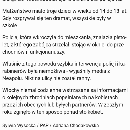
Mał­żeń­stwo miało troje dzieci w wieku od 14 do 18 lat.
Gdy roz­gry­wał się ten dramat, wszyst­kie były w
szkole.
Policja, która wkro­czy­ła do miesz­ka­nia, zna­la­zła pi­sto­
let, z którego zabójca strze­lał, stojąc w oknie, do prze­
chod­niów i funk­cjo­na­riu­szy.
Właśnie z tego powodu szybka in­ter­wen­cja policji i ka­
ra­bi­nie­rów była nie­moż­li­wa - wy­ja­śni­ły media z
Neapolu. Nikt na ulicy nie został ranny.
Włochy niemal co­dzien­ne wstrzą­sa­ne są in­for­ma­cja­mi
o ko­lej­nych zbrod­niach po­peł­nia­nych na ko­bie­tach
przez ich obec­nych lub byłych part­ne­rów. W zeszłym
roku zginęło w ten sposób ponad sto kobiet.
Sylwia Wysocka / PAP / Adriana Chodakowska