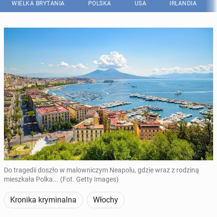
WIELKA BRYTANIA
POLSKA
USA
IRLANDIA
Do tragedii doszło w malowniczym Neapolu, gdzie wraz z rodziną
mieszkała Polka... (Fot. Getty Images)
Kronika kryminalna
Włochy