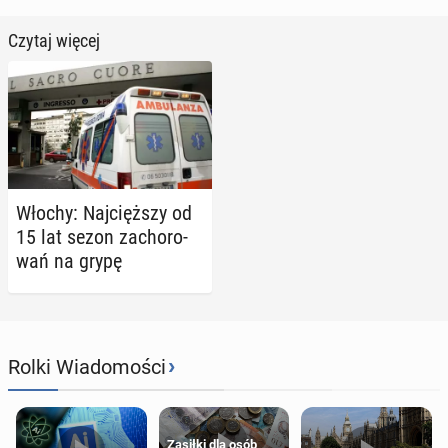
Czytaj więcej
Włochy: Naj­cięż­szy od
15 lat sezon za­cho­ro­
wań na grypę
›
Rolki Wiadomości
Zasiłki dla osób