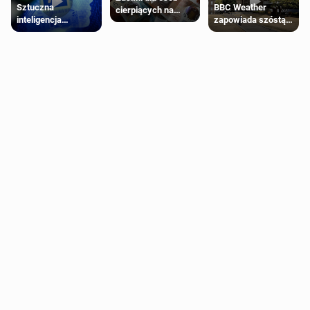
Sztuczna
BBC Weather
cierpiących na
inteligencja
zapowiada szóstą
schorzenia
próbowała oszukać
falę upałów w
psychiczne
człowieka
Londynie