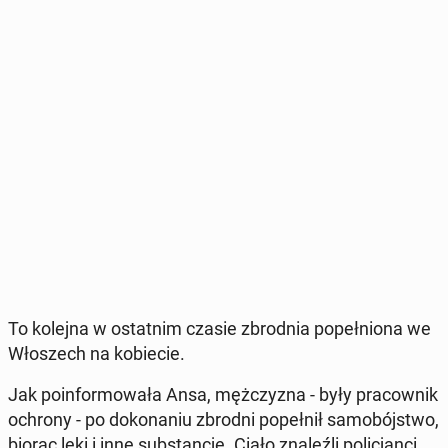
To kolejna w ostat­nim czasie zbrod­nia po­peł­nio­na we
Wło­szech na ko­bie­cie.
Jak po­in­for­mo­wa­ła Ansa, męż­czy­zna - były pra­cow­nik
ochrony - po do­ko­na­niu zbrodni po­peł­nił sa­mo­bój­stwo,
biorąc leki i inne sub­stan­cje. Ciało zna­leź­li po­li­cjan­ci.