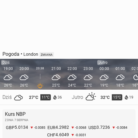
Pogoda
•
London
ZMIANA
Dziś
Jutro
19:00
20:00
20:38
21:00
22:00
23:00
00:00
01:00
02:
26°C
26°C
25°C
24°C
22°C
19°C
18°C
16
Dziś
Jutro
27°C
32°C
11°C
15°C
36
19
Kurs NBP
Z DNIA: 7 SIERPNIA
5.0134
4.2982
3.7236
GBP
EUR
USD
-0.0085
-0.0068
-0.0084
4.6049
CHF
-0.0031