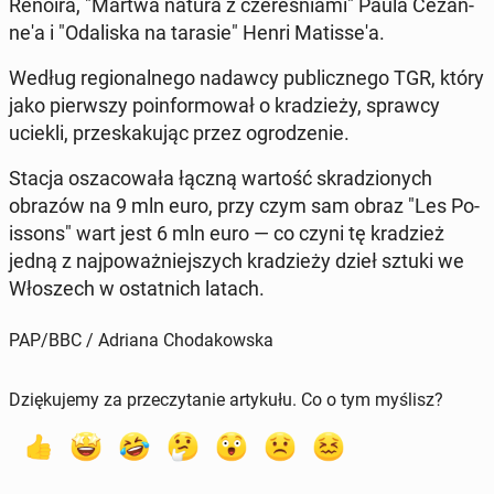
Renoira, "Martwa natura z cze­re­śnia­mi" Paula Ce­zan­
ne­'a i "Oda­li­ska na tarasie" Henri Ma­tis­se­'a.
Według re­gio­nal­ne­go nadawcy pu­blicz­ne­go TGR, który
jako pierw­szy po­in­for­mo­wał o kra­dzie­ży, sprawcy
uciekli, prze­ska­ku­jąc przez ogro­dze­nie.
Stacja osza­co­wa­ła łączną wartość skra­dzio­nych
obrazów na 9 mln euro, przy czym sam obraz "Les Po­
is­sons" wart jest 6 mln euro — co czyni tę kra­dzież
jedną z naj­po­waż­niej­szych kra­dzie­ży dzieł sztuki we
Wło­szech w ostat­nich latach.
PAP/BBC / Adriana Chodakowska
Dziękujemy za przeczytanie artykułu. Co o tym myślisz?