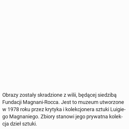
Obrazy zostały skra­dzio­ne z wilii, będącej sie­dzi­bą
Fun­da­cji Magnani-Rocca. Jest to muzeum utwo­rzo­ne
w 1978 roku przez krytyka i ko­lek­cjo­ne­ra sztuki Lu­igie­
go Ma­gna­nie­go. Zbiory stanowi jego pry­wat­na ko­lek­
cja dzieł sztuki.