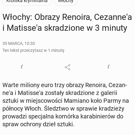
Kronika kryminalna
Włochy
Włochy: Obrazy Renoira, Ce­zan­ne­'a
i Ma­tis­se­'a skra­dzio­ne w 3 minuty
30 MARCA, 10:30
Ten tekst przeczytasz w 1 minutę
Warte miliony euro trzy obrazy Renoira, Ce­zan­
ne­'a i Ma­tis­se­'a zostały skra­dzio­ne z galerii
sztuki w miej­sco­wo­ści Mamiano koło Parmy na
północy Włoch. Śledz­two w sprawie kra­dzie­ży
pro­wa­dzi spe­cjal­na komórka ka­ra­bi­nie­rów do
spraw ochrony dzieł sztuki.