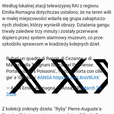
Według lo­kal­nej stacji te­le­wi­zyj­nej RAI z regionu
Emilia-Romagna do­tych­czas usta­lo­no, że na teren wilii
w małej miej­sco­wo­ści wdarła się grupa za­kap­tu­rzo­
nych zło­dziei, którzy wy­nie­śli obrazy. Dzia­ła­nia gangu
trwały za­le­d­wie trzy minuty i zostały prze­rwa­ne
dopiero przez system alar­mo­wy muzeum, co prze­
szko­dzi­ło spraw­com w kra­dzie­ży ko­lej­nych dzieł.
Rubati un quadro di Renoir, di Cezanne e di
Matisse alla 'Ma­gna­ni Rocca' nel Par­men­se.
Portati via 'Les Po­is­son­s', 'Natura morta con ci­lie­
gie' e 'O­da­li­sca'
#ANSA
https://t.co/L8rsV8lJIX
— Ansa Emilia-Romagna (@Ansa_ER)
March 29,
2026
Z ko­lek­cji znik­nę­ły dzieła: "Ryby" Pierre-Au­gu­ste­'a