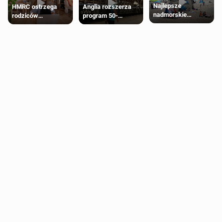
Najlepsze
HMRC ostrzega
Anglia rozszerza
nadmorskie
rodziców
program 50-
miasteczko blisko
pobierających Child
procentowych
Londynu
Benefit. Mogą być
zniżek kolejowych
zobowiązani do
na 18-latków
zwrotu zasiłku