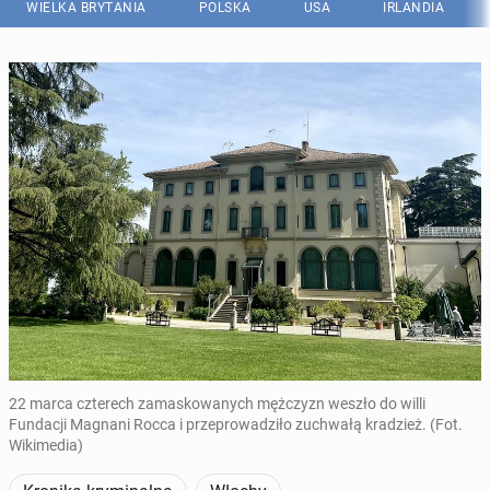
WIELKA BRYTANIA
POLSKA
USA
IRLANDIA
22 marca czterech zamaskowanych mężczyzn weszło do willi
Fundacji Magnani Rocca i przeprowadziło zuchwałą kradzież. (Fot.
Wikimedia)