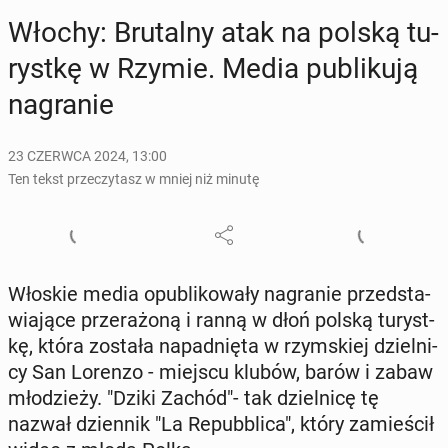
Włochy: Bru­tal­ny atak na polską tu­
ryst­kę w Rzymie. Media pu­bli­ku­ją
na­gra­nie
23 CZERWCA 2024, 13:00
Ten tekst przeczytasz w mniej niż minutę
Włoskie media opu­bli­ko­wa­ły na­gra­nie przed­sta­
wia­ją­ce prze­ra­żo­ną i ranną w dłoń polską tu­ryst­
kę, która została na­pad­nię­ta w rzym­skiej dziel­ni­
cy San Lorenzo - miejscu klubów, barów i zabaw
mło­dzie­ży. "Dziki Zachód"- tak dziel­ni­cę tę
nazwał dzien­nik "La Re­pub­bli­ca", który za­mie­ścił