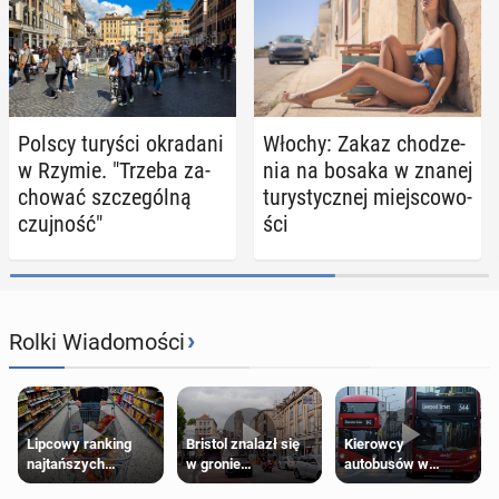
Polscy turyści okra­da­ni
Włochy: Zakaz cho­dze­
w Rzymie. "Trzeba za­
nia na bosaka w znanej
cho­wać szcze­gól­ną
tu­ry­stycz­nej miej­sco­wo­
czuj­ność"
ści
›
Rolki Wiadomości
Lipcowy ranking
Bristol znalazł się
Kierowcy
najtańszych
w gronie
autobusów w
supermarketów
najlepszych
Londynie