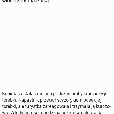
wideo z młodą Polką.
Kobieta została zra­nio­na podczas próby kra­dzie­ży jej
torebki. Na­past­nik prze­ciął scy­zo­ry­kiem pasek jej
torebki, ale tu­ryst­ka za­re­ago­wa­ła i trzy­ma­ła ją kur­czo­
wo. Wtedy agresor ugodził ją nożem w palec, a na­