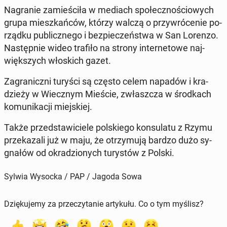
Na­gra­nie za­mie­ści­ła w mediach spo­łecz­no­ścio­wych
grupa miesz­kań­ców, którzy walczą o przy­wró­ce­nie po­
rząd­ku pu­blicz­ne­go i bez­pie­czeń­stwa w San Lorenzo.
Na­stęp­nie wideo trafiło na strony in­ter­ne­to­we naj­
więk­szych wło­skich gazet.
Za­gra­nicz­ni turyści są często celem napadów i kra­
dzie­ży w Wiecz­nym Mieście, zwłasz­cza w środ­kach
ko­mu­ni­ka­cji miej­skiej.
Także przed­sta­wi­cie­le pol­skie­go kon­su­la­tu z Rzymu
prze­ka­za­li już w maju, że otrzy­mu­ją bardzo dużo sy­
gna­łów od okra­dzio­nych tu­ry­stów z Polski.
Sylwia Wysocka / PAP / Jagoda Sowa
Dziękujemy za przeczytanie artykułu. Co o tym myślisz?