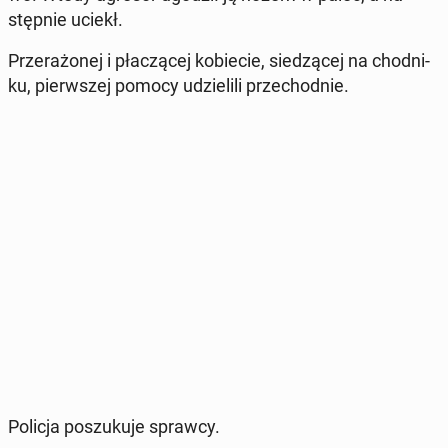
stęp­nie uciekł.
Prze­ra­żo­nej i pła­czą­cej ko­bie­cie, sie­dzą­cej na chod­ni­
ku, pierw­szej pomocy udzie­li­li prze­chod­nie.
Policja po­szu­ku­je sprawcy.