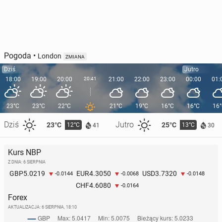
Pogoda
•
London
ZMIANA
Dziś
Jutro
18:00
19:00
20:00
20:41
21:00
22:00
23:00
00:00
01:
23°C
23°C
22°C
21°C
19°C
16°C
16°C
16
Dziś
Jutro
23°C
25°C
12°C
13°C
41
30
Kurs NBP
Z DNIA: 6 SIERPNIA
5.0219
4.3050
3.7320
GBP
EUR
USD
-0.0144
-0.0068
-0.0148
4.6080
CHF
-0.0164
Forex
AKTUALIZACJA:
6 SIERPNIA, 18:10