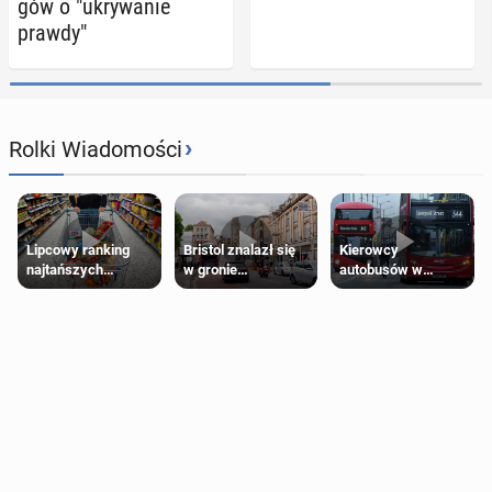
gów o "ukry­wa­nie
prawdy"
›
Rolki Wiadomości
Lipcowy ranking
Bristol znalazł się
Kierowcy
najtańszych
w gronie
autobusów w
supermarketów
najlepszych
Londynie
kierunków podróży
zapowiadają strajki
na świecie