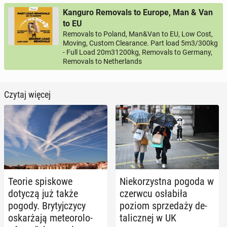
Kanguro Removals to Europe, Man & Van
to EU
Removals to Poland, Man&Van to EU, Low Cost,
Moving, Custom Clearance. Part load 5m3/300kg
- Full Load 20m31200kg, Removals to Germany,
Removals to Netherlands
Czytaj więcej
Teorie spi­sko­we
Nie­ko­rzyst­na pogoda w
dotyczą już także
czerwcu osła­bi­ła
pogody. Bry­tyj­czy­cy
poziom sprze­da­ży de­
oskar­ża­ją me­te­oro­lo­
ta­licz­nej w UK