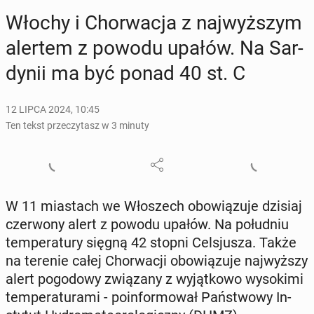
Włochy i Chor­wa­cja z naj­wyż­szym
alertem z powodu upałów. Na Sar­
dy­nii ma być ponad 40 st. C
12 LIPCA 2024, 10:45
Ten tekst przeczytasz w 3 minuty
W 11 mia­stach we Wło­szech obo­wią­zu­je dzisiaj
czer­wo­ny alert z powodu upałów. Na po­łu­dniu
tem­pe­ra­tu­ry sięgną 42 stopni Cel­sju­sza. Także
na terenie całej Chor­wa­cji obo­wią­zu­je naj­wyż­szy
alert po­go­do­wy zwią­za­ny z wy­jąt­ko­wo wy­so­ki­mi
tem­pe­ra­tu­ra­mi - po­in­for­mo­wał Pań­stwo­wy In­