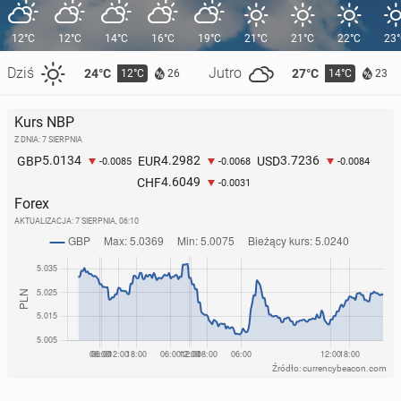
12°C
12°C
14°C
16°C
19°C
21°C
21°C
22°C
23
Dziś
Jutro
24°C
27°C
12°C
14°C
26
23
Kurs NBP
Z DNIA: 7 SIERPNIA
5.0134
4.2982
3.7236
GBP
EUR
USD
-0.0085
-0.0068
-0.0084
4.6049
CHF
-0.0031
Forex
AKTUALIZACJA:
7 SIERPNIA, 06:10
Źródło: currencybeacon.com