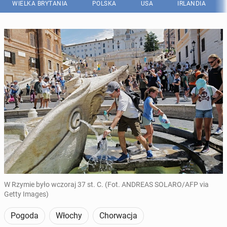
WIELKA BRYTANIA
POLSKA
USA
IRLANDIA
W Rzymie było wczoraj 37 st. C. (Fot. ANDREAS SOLARO/AFP via
Getty Images)
Pogoda
Włochy
Chorwacja