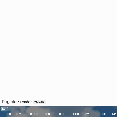
Pogoda
•
London
ZMIANA
Dziś
06:00
07:00
08:00
09:00
10:00
11:00
12:00
13:00
14: