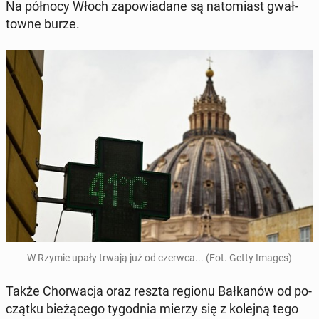
Na północy Włoch za­po­wia­da­ne są na­to­miast gwał­
tow­ne burze.
W Rzymie upały trwają już od czerwca... (Fot. Getty Images)
Także Chor­wa­cja oraz reszta regionu Bał­ka­nów od po­
cząt­ku bie­żą­ce­go ty­go­dnia mierzy się z kolejną tego