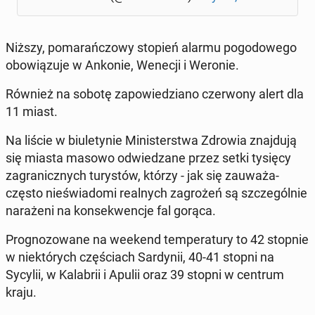
Niższy, po­ma­rań­czo­wy stopień alarmu po­go­do­we­go
obo­wią­zu­je w Ankonie, Wenecji i Weronie.
Również na sobotę za­po­wie­dzia­no czer­wo­ny alert dla
11 miast.
Na liście w biu­le­ty­nie Mi­ni­ster­stwa Zdrowia znaj­du­ją
się miasta masowo od­wie­dza­ne przez setki tysięcy
za­gra­nicz­nych tu­ry­stów, którzy - jak się zauważa-
często nie­świa­do­mi re­al­nych za­gro­żeń są szcze­gól­nie
na­ra­że­ni na kon­se­kwen­cje fal gorąca.
Pro­gno­zo­wa­ne na weekend tem­pe­ra­tu­ry to 42 stopnie
w nie­któ­rych czę­ściach Sar­dy­nii, 40-41 stopni na
Sycylii, w Ka­la­brii i Apulii oraz 39 stopni w centrum
kraju.