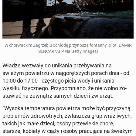
W chor­wac­kim Za­grze­biu ochłodę przy­no­szą fon­tan­ny. (Fot. DAMIR
SENCAR/AFP via Getty Images)
Władze wezwały do uni­ka­nia prze­by­wa­nia na
świeżym po­wie­trzu w naj­go­ręt­szych porach dnia - od
10:00 do 17:00 - czę­ste­go picia wody i uni­ka­nia
wysiłku fi­zycz­ne­go. Przy­po­mnia­no, że nie wolno zo­
sta­wiać na ze­wnątrz samych dzieci i zwie­rząt.
"Wysoka tem­pe­ra­tu­ra po­wie­trza może być przy­czy­ną
pro­ble­mów zdro­wot­nych, zwłasz­cza grup wraż­li­wych,
takich jak małe dzieci, osoby prze­wle­kle chore,
starsze, kobiety w ciąży i osoby pra­cu­ją­ce na świeżym