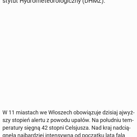
sty­tut Hy­dro­me­te­oro­lo­gicz­ny (DHMZ).
W 11 mia­stach we Wło­szech obo­wią­zu­je dzisiaj aj­wyż­
szy stopień alertu z powodu upałów. Na po­łu­dniu tem­
pe­ra­tu­ry sięgną 42 stopni Cel­sju­sza. Nad kraj nad­cią­
gnę­ła naj­bar­dziej in­ten­syw­na od po­cząt­ku lata fala