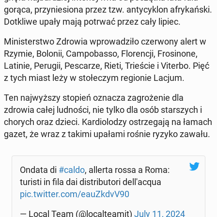
gorąca, przy­nie­sio­na przez tzw. an­ty­cy­klon afry­kań­ski.
Do­tkli­we upały mają potrwać przez cały lipiec.
Mi­ni­ster­stwo Zdrowia wpro­wa­dzi­ło czer­wo­ny alert w
Rzymie, Bolonii, Cam­po­bas­so, Flo­ren­cji, Fro­si­no­ne,
Latinie, Perugii, Pe­sca­rze, Rieti, Trie­ście i Viterbo. Pięć
z tych miast leży w sto­łe­czym re­gio­nie Lacjum.
Ten naj­wyż­szy stopień oznacza za­gro­że­nie dla
zdrowia całej lud­no­ści, nie tylko dla osób star­szych i
chorych oraz dzieci. Kar­dio­lo­dzy ostrze­ga­ją na łamach
gazet, że wraz z takimi upałami rośnie ryzyko zawału.
Ondata di
#caldo
, allerta rossa a Roma:
turisti in fila dai di­stri­bu­to­ri del­l'a­cqua
pic.twitter.com/eauZk­dvV90
— Local Team (@lo­cal­te­amit)
July 11, 2024