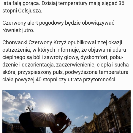
lata falą gorąca. Dzisiaj tem­pe­ra­tu­ry mają sięgać 36
stopni Cel­sju­sza.
Czer­wo­ny alert po­go­do­wy będzie obo­wią­zy­wać
również jutro.
Chor­wac­ki Czer­wo­ny Krzyż opu­bli­ko­wał z tej okazji
ostrze­że­nia, w których in­for­mu­je, że ob­ja­wa­mi udaru
ciepl­ne­go są ból i zawroty głowy, dys­kom­fort, po­bu­
dze­nie i dez­orien­ta­cja, za­czer­wie­nie­nie, ciepła i sucha
skóra, przy­spie­szo­ny puls, pod­wyż­szo­na tem­pe­ra­tu­ra
ciała powyżej 40 stopni czy utrata przy­tom­no­ści.