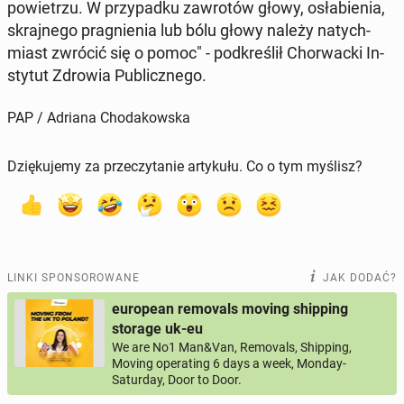
po­wie­trzu. W przy­pad­ku za­wro­tów głowy, osła­bie­nia,
skraj­ne­go pra­gnie­nia lub bólu głowy należy na­tych­
miast zwrócić się o pomoc" - pod­kre­ślił Chor­wac­ki In­
sty­tut Zdrowia Pu­blicz­ne­go.
PAP / Adriana Chodakowska
Dziękujemy za przeczytanie artykułu. Co o tym myślisz?
LINKI SPONSOROWANE
JAK DODAĆ?
european removals moving shipping
storage uk-eu
We are No1 Man&Van, Removals, Shipping,
Moving operating 6 days a week, Monday-
Saturday, Door to Door.