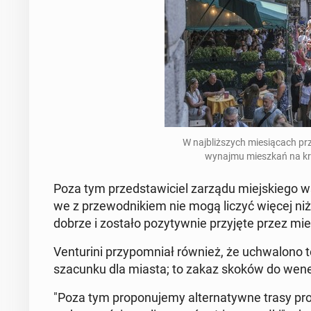
W naj­bliż­szych mie­sią­cach prz
wynajmu miesz­kań na kr
Poza tym przed­sta­wi­ciel zarządu miej­skie­go w
we z prze­wod­ni­kiem nie mogą liczyć więcej niż 2
dobrze i zostało po­zy­tyw­nie przy­ję­te przez mi
Ven­tu­ri­ni przy­po­mniał również, że uchwa­lo­no 
sza­cun­ku dla miasta; to zakaz skoków do we­ne
"Poza tym pro­po­nu­je­my al­ter­na­tyw­ne trasy p