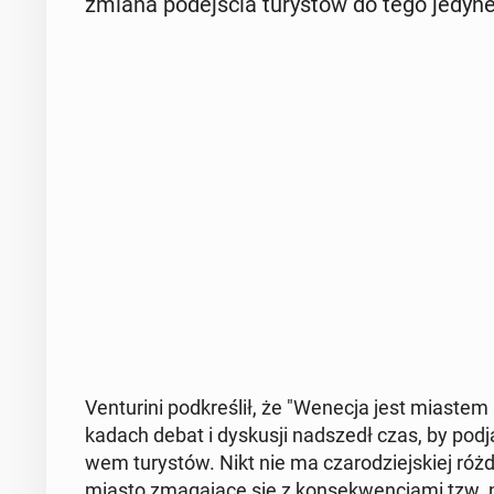
zmiana po­dej­ścia tu­ry­stów do tego je­dy
Ven­tu­ri­ni pod­kre­ślił, że "Wenecja jest mias
ka­dach debat i dys­ku­sji nad­szedł czas, by podją
wem tu­ry­stów. Nikt nie ma cza­ro­dziej­skiej róż
miasto zma­ga­ją­ce się z kon­se­kwen­cja­mi tzw. nad