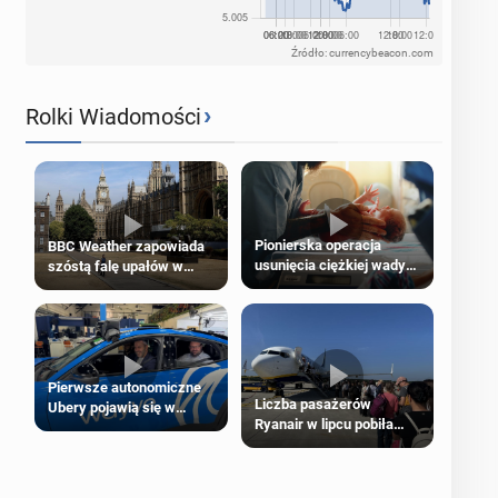
Źródło: currencybeacon.com
›
Rolki Wiadomości
Pionierska operacja
BBC Weather zapowiada
usunięcia ciężkiej wady
szóstą falę upałów w
wrodzonej płodu w łonie
Londynie
matki
Pierwsze autonomiczne
Liczba pasażerów
Ubery pojawią się w
Ryanair w lipcu pobiła
Londynie jeszcze tego
rekord
lata