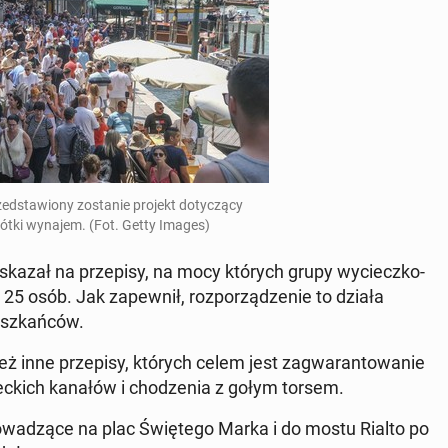
ed­sta­wio­ny zo­sta­nie projekt do­ty­czą­cy
ótki wynajem. (Fot. Getty Images)
skazał na prze­pi­sy, na mocy których grupy wy­ciecz­ko­
5 osób. Jak za­pew­nił, roz­po­rzą­dze­nie to działa
esz­kań­ców.
też inne prze­pi­sy, których celem jest za­gwa­ran­to­wa­nie
c­kich kanałów i cho­dze­nia z gołym torsem.
ro­wa­dzą­ce na plac Świę­te­go Marka i do mostu Rialto po