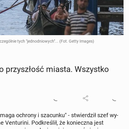
czególnie tych "jednodniowych"... (Fot. Getty Images)
o przy­szłość miasta. Wszyst­ko
ga ochrony i sza­cun­ku" - stwier­dził szef wy­
 Ven­tu­ri­ni. Pod­kre­ślił, że ko­niecz­na jest