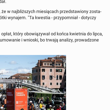
dał.
, że w naj­bliż­szych mie­sią­cach przed­sta­wio­ny zo­sta­
ótki wynajem. "Ta kwestia - przy­po­mniał - dotyczy
 opłat, który obo­wią­zy­wał od końca kwiet­nia do lipca,
u­mo­wa­nie i wnioski, bo trwają analizy, pro­wa­dzo­ne