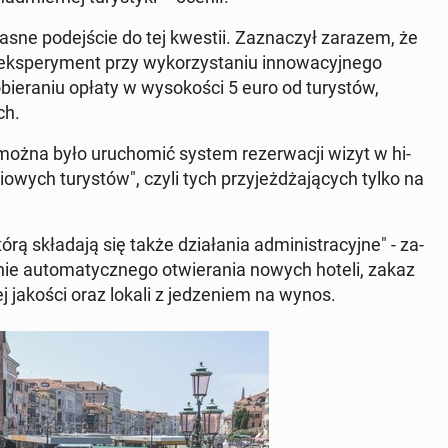
ne po­dej­ście do tej kwestii. Za­zna­czył zarazem, że
s­pe­ry­ment przy wy­ko­rzy­sta­niu in­no­wa­cyj­ne­go
o­bie­ra­niu opłaty w wy­so­ko­ści 5 euro od tu­ry­stów,
ch.
y można było uru­cho­mić system re­zer­wa­cji wizyt w hi­
o­wych tu­ry­stów", czyli tych przy­jeż­dża­ją­cych tylko na
ą skła­da­ją się także dzia­ła­nia ad­mi­ni­stra­cyj­ne" - za­
ie au­to­ma­tycz­ne­go otwie­ra­nia nowych hoteli, zakaz
iej jakości oraz lokali z je­dze­niem na wynos.