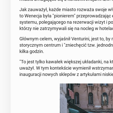
Jak za­uwa­żył, każde miasto rozważa swoje włas
to Wenecja była "pio­nie­rem" prze­pro­wa­dza­jąc ek
systemu, po­le­ga­ją­ce­go na re­zer­wa­cji wizyt i p
którzy nie za­trzy­my­wa­li się na nocleg w ho­te­la
Głównym celem, wy­ja­śnił Ven­tu­ri­ni, jest to, b
sto­rycz­nym centrum i "znie­chę­cić tzw. jed­no­dni
kilka godzin.
"To jest tylko kawałek więk­szej ukła­dan­ki, na któr
uwa­żył. W tym kon­tek­ście wy­mie­nił wstrzy­ma­n
in­au­gu­ra­cji nowych sklepów z ar­ty­ku­ła­mi nisk