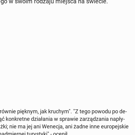
­ne­go w swoim rodzaju miejsca na świecie.
tem równie pięknym, jak kruchym". "Z tego powodu po de­
ć kon­kret­ne dzia­ła­nia w sprawie za­rzą­dza­nia na­pły­
dżki; nie ma jej ani Wenecja, ani żadne inne eu­ro­pej­skie
­mier­nej tu­ry­sty­ki" - ocenił.