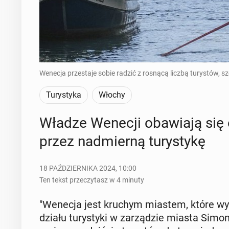
Wenecja przestaje sobie radzić z rosnącą liczbą turystów, sz
Turystyka
Włochy
Władze Wenecji oba­wia­ją się 
przez nad­mier­ną tu­ry­sty­kę
18 PAŹDZIERNIKA 2024, 10:00
Ten tekst przeczytasz w 4 minuty
"Wenecja jest kruchym miastem, które wyma
dzia­łu tu­ry­sty­ki w za­rzą­dzie miasta Simone