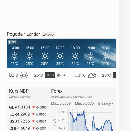
Pogoda
•
London
ZMIANA
Dziś
14:00
15:00
16:00
17:00
18:00
19:00
20:00
20:39
25°C
25°C
25°C
25°C
24°C
23°C
21°C
Dziś
Jutro
25°C
28°C
10°C
11°C
34
Kurs NBP
Forex
Z DNIA: 7 SIERPNIA
AKTUALIZACJA:
7 SIERPNIA, 14:00
5.0134
GBP
-0.0085
4.2982
EUR
-0.0068
3.7236
USD
-0.0084
4.6049
CHF
-0.0031