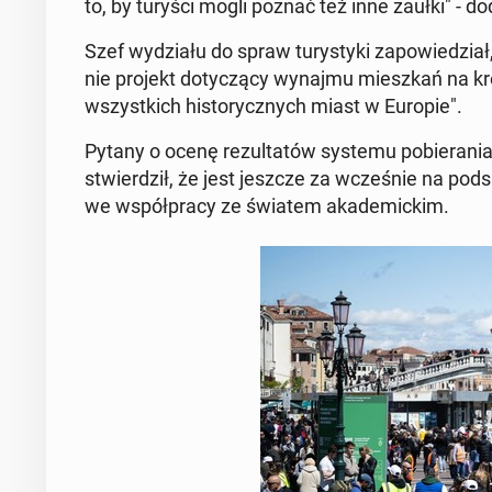
to, by turyści mogli poznać też inne zaułki" - do
Szef wy­dzia­łu do spraw tu­ry­sty­ki za­po­wie­dział
nie projekt do­ty­czą­cy wynajmu miesz­kań na kr
wszyst­kich hi­sto­rycz­nych miast w Europie".
Pytany o ocenę re­zul­ta­tów systemu po­bie­ra­nia
stwier­dził, że jest jeszcze za wcze­śnie na pod­s
we współ­pra­cy ze światem aka­de­mic­kim.