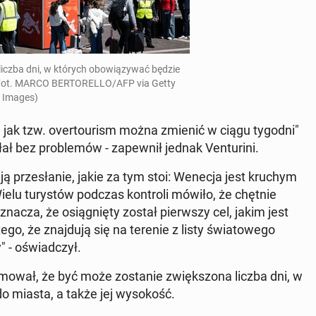
liczba dni, w których obo­wią­zy­wać będzie
(Fot. MARCO BER­TO­REL­LO/AFP via Getty
Images)
ko, jak tzw. over­to­urism można zmienić w ciągu tygodni"
łał bez pro­ble­mów - za­pew­nił jednak Ven­tu­ri­ni.
mie­ją prze­sła­nie, jakie za tym stoi: Wenecja jest kruchym
lu tu­ry­stów podczas kon­tro­li mówiło, że chętnie
acza, że osią­gnię­ty został pierw­szy cel, jakim jest
ego, że znaj­du­ją się na terenie z listy świa­to­we­go
" - oświad­czył.
for­mo­wał, że być może zo­sta­nie zwięk­szo­na liczba dni, w
 miasta, a także jej wy­so­kość.