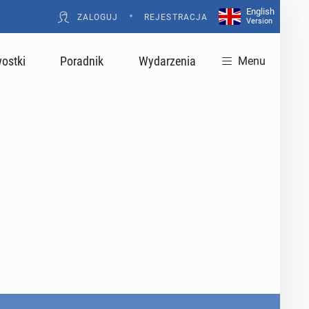
English
•
ZALOGUJ
REJESTRACJA
Version
ostki
Poradnik
Wydarzenia
Menu