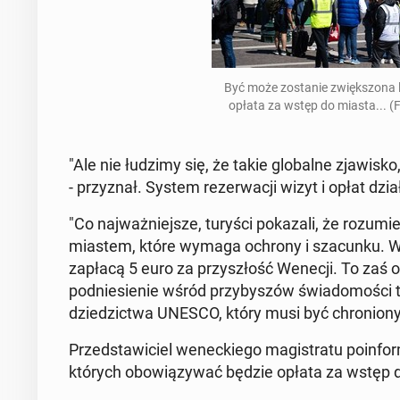
Być może zo­sta­nie zwięk­szo­na 
opłata za wstęp do miasta... 
"Ale nie łudzimy się, że takie glo­bal­ne zja­wi­s
- przy­znał. System re­zer­wa­cji wizyt i opłat dzia
"Co naj­waż­niej­sze, turyści po­ka­za­li, że ro­zu­
miastem, które wymaga ochrony i sza­cun­ku. Wie
zapłacą 5 euro za przy­szłość Wenecji. To zaś ozn
pod­nie­sie­nie wśród przy­by­szów świa­do­mo­ści t
dzie­dzic­twa UNESCO, który musi być chro­nio­ny
Przed­sta­wi­ciel we­nec­kie­go ma­gi­stra­tu po­in­
których obo­wią­zy­wać będzie opłata za wstęp do