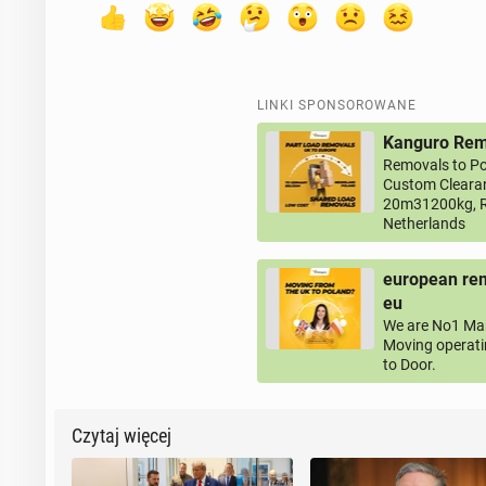
LINKI SPONSOROWANE
Kanguro Remo
Removals to Po
Custom Clearan
20m31200kg, R
Netherlands
european rem
eu
We are No1 Man
Moving operati
to Door.
Czytaj więcej