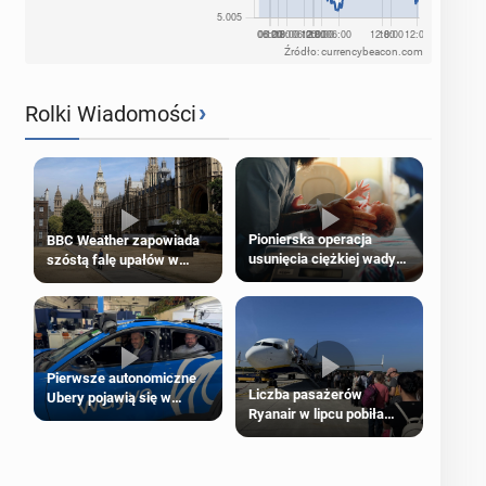
Źródło: currencybeacon.com
›
Rolki Wiadomości
Pionierska operacja
BBC Weather zapowiada
usunięcia ciężkiej wady
szóstą falę upałów w
wrodzonej płodu w łonie
Londynie
matki
Pierwsze autonomiczne
Liczba pasażerów
Ubery pojawią się w
Ryanair w lipcu pobiła
Londynie jeszcze tego
rekord
lata