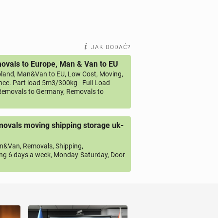
JAK DODAĆ?
vals to Europe, Man & Van to EU
land, Man&Van to EU, Low Cost, Moving,
ce. Part load 5m3/300kg - Full Load
emovals to Germany, Removals to
ovals moving shipping storage uk-
&Van, Removals, Shipping,
ng 6 days a week, Monday-Saturday, Door