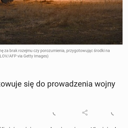
inę za brak rozejmu czy porozumienia, przygotowując środki na
ILOV/AFP via Getty Images)
o­wu­je się do pro­wa­dze­nia wojny