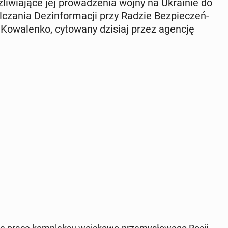
li­wia­ją­ce jej pro­wa­dze­nia wojny na Ukra­inie do
a­nia Dez­in­for­ma­cji przy Radzie Bez­pie­czeń­
Ko­wa­len­ko, cy­to­wa­ny dzisiaj przez agencję