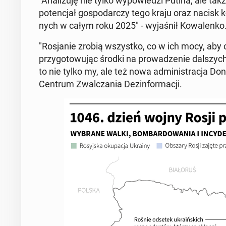
"Ana­li­zu­ję nie tylko wy­po­wie­dzi Putina, ale t
po­ten­cjał go­spo­dar­czy tego kraju oraz nacisk k
nych w całym roku 2025" - wy­ja­śnił Ko­wa­len­ko
"Ro­sja­nie zrobią wszyst­ko, co w ich mocy, aby 
przy­go­to­wu­jąc środki na pro­wa­dze­nie dal­szyc
to nie tylko my, ale też nowa ad­mi­ni­stra­cja Don
Centrum Zwal­cza­nia Dez­in­for­ma­cji.