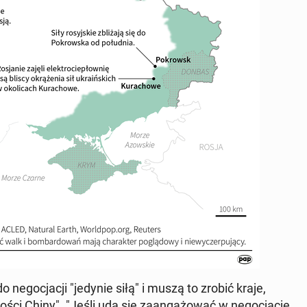
 ne­go­cja­cji "jedynie siłą" i muszą to zrobić kraje,
o­ści Chiny". "Jeśli uda się za­an­ga­żo­wać w ne­go­cja­cje