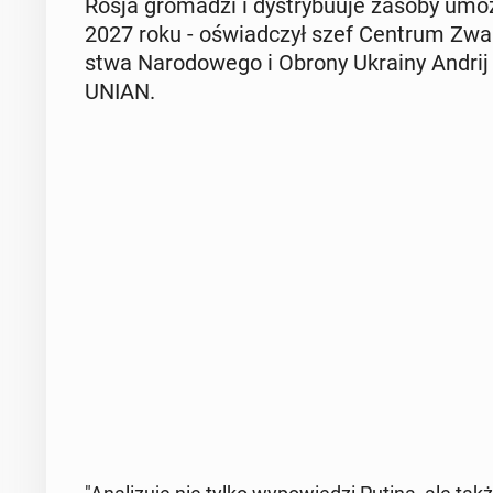
Rosja gro­ma­dzi i dys­try­bu­uje zasoby umoż­
2027 roku - oświad­czył szef Centrum Zwal­cz
stwa Na­ro­do­we­go i Obrony Ukrainy Andrij 
UNIAN.