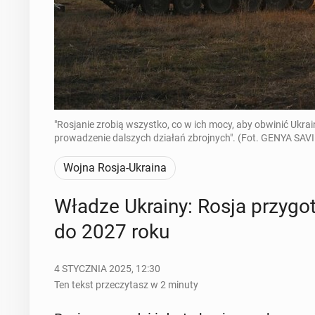
"Rosjanie zrobią wszystko, co w ich mocy, aby obwinić Ukra
prowadzenie dalszych działań zbrojnych". (Fot. GENYA SAV
Wojna Rosja-Ukraina
Władze Ukrainy: Rosja przy­go­t
do 2027 roku
4 STYCZNIA 2025, 12:30
Ten tekst przeczytasz w 2 minuty