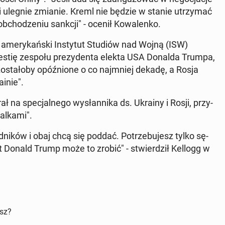
sji ulegnie zmianie. Kreml nie będzie w stanie utrzy­mać
­cho­dze­niu sankcji" - ocenił Ko­wa­len­ko.
 ame­ry­kań­ski In­sty­tut Studiów nad Wojną (ISW)
­ge­stię zespołu pre­zy­den­ta elekta USA Donalda Trumpa,
sta­ło­by opóź­nio­ne o co naj­mniej dekadę, a Rosja
­inie".
a spe­cjal­ne­go wy­słan­ni­ka ds. Ukrainy i Rosji, przy­
walkami".
i­ków i obaj chcą się poddać. Po­trze­bu­jesz tylko sę­
­dent Donald Trump może to zrobić" - stwier­dził Kellogg w
isz?