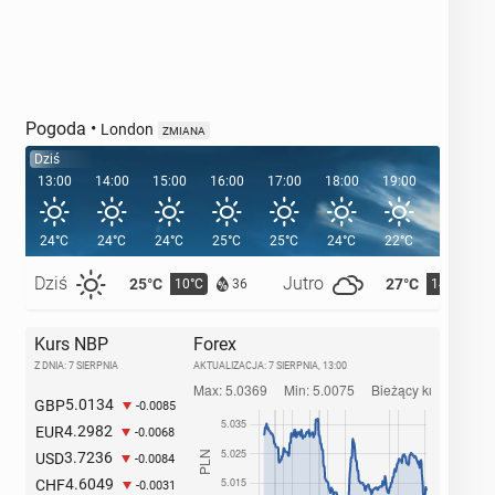
Pogoda
•
London
ZMIANA
Dziś
13:00
14:00
15:00
16:00
17:00
18:00
19:00
20:00
24°C
24°C
24°C
25°C
25°C
24°C
22°C
21°C
Dziś
Jutro
25°C
27°C
10°C
14°C
36
Kurs NBP
Forex
Z DNIA: 7 SIERPNIA
AKTUALIZACJA:
7 SIERPNIA, 13:00
5.0134
GBP
-0.0085
4.2982
EUR
-0.0068
3.7236
USD
-0.0084
4.6049
CHF
-0.0031