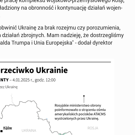
akże pracę kom­plek­su woj­sko­wo-prze­my­sło­we­go Rosji,
ła­dzio­ny na obron­ność i kon­ty­nu­ację działań wo­jen­
.
obwinić Ukrainę za brak rozejmu czy po­ro­zu­mie­nia,
h działań zbroj­nych. Mam na­dzie­ję, że do­strze­gli­śmy
alda Trumpa i Unia Eu­ro­pej­ska" - dodał dy­rek­tor