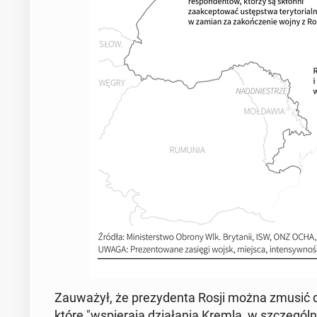
Za­uwa­żył, że pre­zy­den­ta Rosji można zmusić do
które "wspie­ra­ją dzia­ła­nia Kremla, w szcze­gól­n