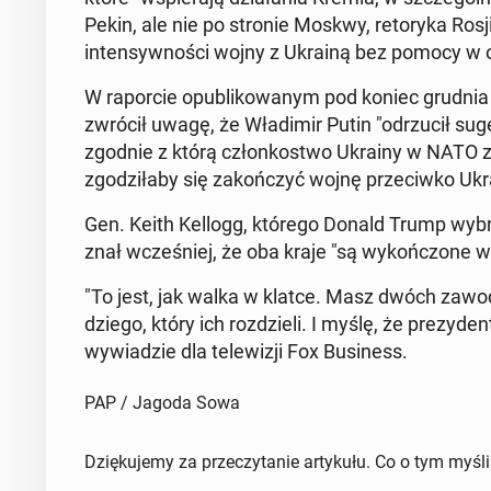
Pekin, ale nie po stronie Moskwy, re­to­ry­ka Ro
in­ten­syw­no­ści wojny z Ukrainą bez pomocy w ob
W ra­por­cie opu­bli­ko­wa­nym pod koniec grudnia
zwrócił uwagę, że Wła­di­mir Putin "od­rzu­cił su
zgodnie z którą człon­ko­stwo Ukrainy w NATO zo­
zgo­dzi­ła­by się za­koń­czyć wojnę prze­ciw­ko Ukra
Gen. Keith Kellogg, którego Donald Trump wybrał n
znał wcze­śniej, że oba kraje "są wy­koń­czo­ne 
"To jest, jak walka w klatce. Masz dwóch za­wod­n
dzie­go, który ich roz­dzie­li. I myślę, że pre­zy
wy­wia­dzie dla te­le­wi­zji Fox Bu­si­ness.
PAP / Jagoda Sowa
Dziękujemy za przeczytanie artykułu. Co o tym myśl