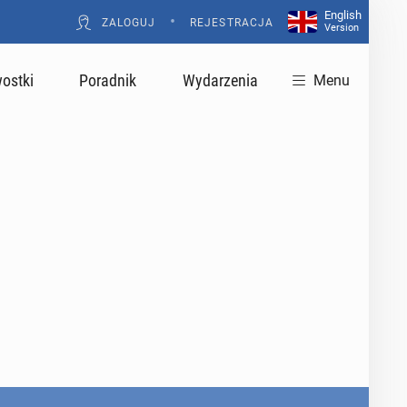
English
•
ZALOGUJ
REJESTRACJA
Version
ostki
Poradnik
Wydarzenia
Menu