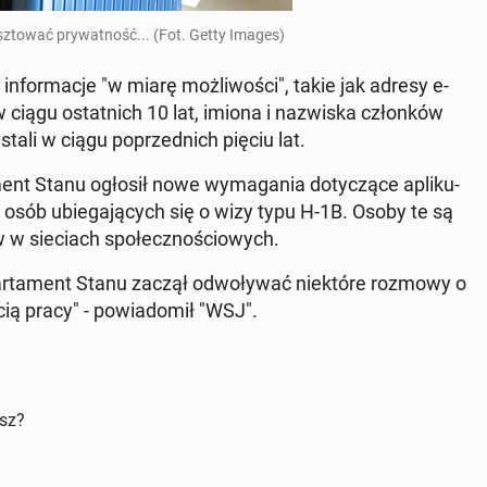
to­wać pry­wat­ność... (Fot. Getty Images)
in­for­ma­cje "w miarę moż­li­wo­ści", takie jak adresy e-
 ciągu ostat­nich 10 lat, imiona i na­zwi­ska człon­ków
sta­li w ciągu po­przed­nich pięciu lat.
­ment Stanu ogłosił nowe wy­ma­ga­nia do­ty­czą­ce apli­ku­
 osób ubie­ga­ją­cych się o wizy typu H-1B. Osoby te są
ów w sie­ciach spo­łecz­no­ścio­wych.
­par­ta­ment Stanu zaczął od­wo­ły­wać nie­któ­re rozmowy o
ią pracy" - po­wia­do­mił "WSJ".
isz?