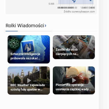
Źródło: currencybeacon.com
›
Rolki Wiadomości
Zasiłki dla osób
cierpiących na
Sztuczna inteligencja
schorzenia psychiczne
próbowała oszukać
człowieka
Pionierska operacja
BBC Weather zapowiada
usunięcia ciężkiej wady
szóstą falę upałów w
wrodzonej płodu w łonie
Londynie
matki