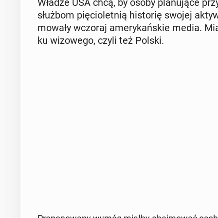
Władze USA chcą, by osoby pla­nu­ją­ce przy­
służbom pię­cio­let­nią hi­sto­rię swojej ak­tyw
mo­wa­ły wczoraj ame­ry­kań­skie media. Mia
ku wi­zo­we­go, czyli też Polski.