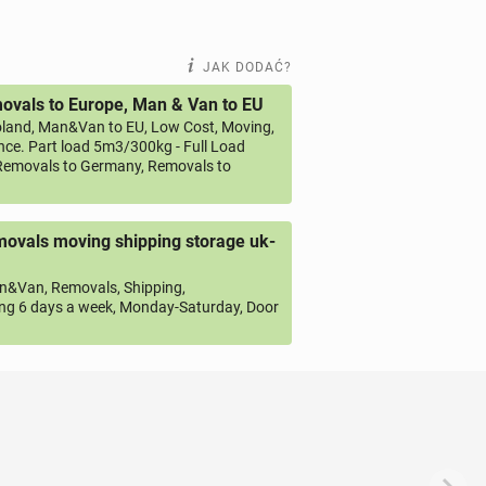
JAK DODAĆ?
vals to Europe, Man & Van to EU
land, Man&Van to EU, Low Cost, Moving,
ce. Part load 5m3/300kg - Full Load
emovals to Germany, Removals to
ovals moving shipping storage uk-
&Van, Removals, Shipping,
ng 6 days a week, Monday-Saturday, Door