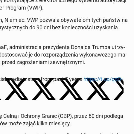
zy­sta­ją­ce z elek­tro­nicz­ne­go systemu au­to­ry­za­cji
ver Program (VWP).
ch, Niemiec. VWP pozwala oby­wa­te­lom tych państw na
y­stycz­nych do 90 dni bez ko­niecz­no­ści uzy­ska­nia
l", ad­mi­ni­stra­cja pre­zy­den­ta Donalda Trumpa utrzy­
sto­so­wać je do roz­po­rzą­dze­nia wy­ko­naw­cze­go ma­
przed za­gro­że­nia­mi ze­wnętrz­ny­mi.
ocial media history from past 5 years
https://t.co/qdO­
żbę Celną i Ochrony Granic (CBP), przez 60 dni podlega
gów może zająć kilka mie­się­cy.