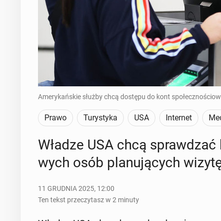
Amerykańskie służby chcą dostępu do kont społecznościowy
Prawo
Turystyka
USA
Internet
Med
Władze USA chcą spraw­dzać ko
wych osób pla­nu­ją­cych wizy
11 GRUDNIA 2025, 12:00
Ten tekst przeczytasz w 2 minuty