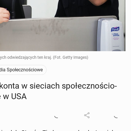
ch odwiedzających ten kraj. (Fot. Getty Images)
ia Społecznościowe
nta w sie­ciach spo­łecz­no­ścio­
tę w USA