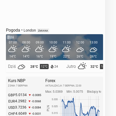
Pogoda
•
London
ZMIANA
Dziś
07:00
08:00
09:00
10:00
11:00
12:00
13:00
14:00
14°C
14°C
16°C
19°C
22°C
26°C
26°C
28°C
Dziś
Jutro
28°C
32°C
12°C
14°C
24
Kurs NBP
Forex
Z DNIA: 7 SIERPNIA
AKTUALIZACJA:
7 SIERPNIA, 22:00
5.0134
GBP
-0.0085
4.2982
EUR
-0.0068
3.7236
USD
-0.0084
4.6049
CHF
-0.0031