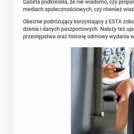
Gazeta pod­kre­śli­ła, że nie wiadomo, czy pro­po­
mediach spo­łecz­no­ścio­wych, czy również wia­d
Obecnie po­dró­żu­ją­cy ko­rzy­sta­ją­cy z ESTA zo­b
dze­nia i danych pasz­por­to­wych. Należy też uja
prze­stęp­stwa oraz hi­sto­rię odmowy wydania wizy