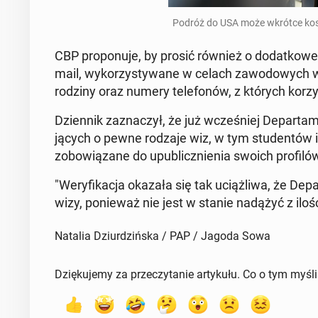
Podróż do USA może wkrótce kosz­
CBP pro­po­nu­je, by prosić również o do­dat­ko­we 
mail, wy­ko­rzy­sty­wa­ne w celach za­wo­do­wych w
rodziny oraz numery te­le­fo­nów, z których ko­rzy­
Dzien­nik za­zna­czył, że już wcze­śniej De­par­ta
ją­cych o pewne rodzaje wiz, w tym stu­den­tów i
zo­bo­wią­za­ne do upu­blicz­nie­nia swoich pro­fi­l
"We­ry­fi­ka­cja okazała się tak uciąż­li­wa, że De
wizy, po­nie­waż nie jest w stanie nadążyć z ilośc
Natalia Dziurdzińska / PAP / Jagoda Sowa
Dziękujemy za przeczytanie artykułu. Co o tym myśl