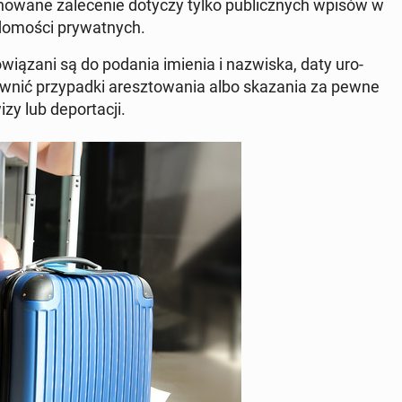
no­wa­ne za­le­ce­nie dotyczy tylko pu­blicz­nych wpisów w
o­mo­ści pry­wat­nych.
o­wią­za­ni są do podania imienia i na­zwi­ska, daty uro­
wnić przy­pad­ki aresz­to­wa­nia albo ska­za­nia za pewne
 lub de­por­ta­cji.