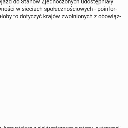
jazd do Stanów Zjed­no­czo­nych udo­stęp­nia­ły
­no­ści w sie­ciach spo­łecz­no­ścio­wych - po­in­for­
łoby to do­ty­czyć krajów zwol­nio­nych z obo­wiąz­