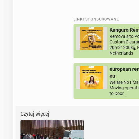
LINKI SPONSOROWANE
Kanguro Remo
Removals to Po
Custom Clearan
20m31200kg, R
Netherlands
european rem
eu
We are No1 Man
Moving operati
to Door.
Czytaj więcej