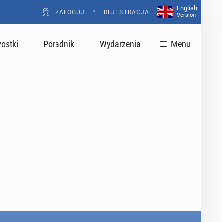
English
•
ZALOGUJ
REJESTRACJA
Version
ostki
Poradnik
Wydarzenia
Menu