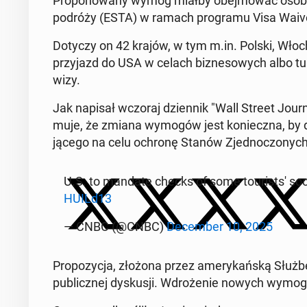
Pro­po­no­wa­ny wymóg miałby obej­mo­wać osoby ko­r
podróży (ESTA) w ramach pro­gra­mu Visa Wai
Dotyczy on 42 krajów, w tym m.in. Polski, Wło
przy­jazd do USA w celach biz­ne­so­wych albo tu­r
wizy.
Jak napisał wczoraj dzien­nik "Wall Street Journa
mu­je, że zmiana wymogów jest ko­niecz­na, by do­
ją­ce­go na celu ochronę Stanów Zjed­no­czo­nych 
U.S. to mandate checks of some to­uri­st­s' s
HU­ILd13
— CNBC (@CNBC)
De­cem­ber 10, 2025
Pro­po­zy­cja, złożona przez ame­ry­kań­ską Słu
pu­blicz­nej dys­ku­sji. Wdro­że­nie nowych wymo