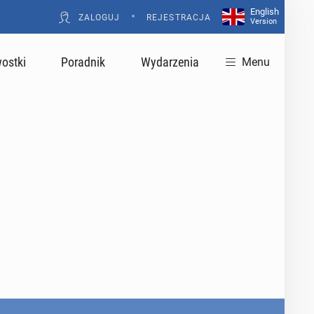
English
•
ZALOGUJ
REJESTRACJA
Version
ostki
Poradnik
Wydarzenia
Menu