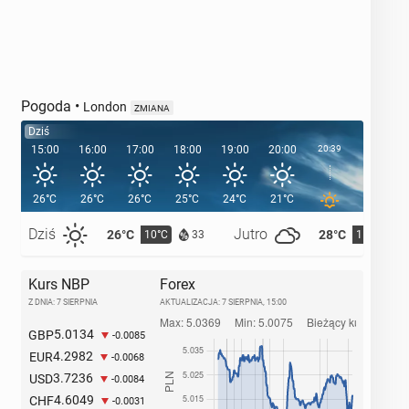
Pogoda
•
London
ZMIANA
Dziś
15:00
16:00
17:00
18:00
19:00
20:00
20:39
21:00
26°C
26°C
26°C
25°C
24°C
21°C
19°C
Dziś
Jutro
26°C
28°C
10°C
11°C
33
Kurs NBP
Forex
Z DNIA: 7 SIERPNIA
AKTUALIZACJA:
7 SIERPNIA, 15:00
5.0134
GBP
-0.0085
4.2982
EUR
-0.0068
3.7236
USD
-0.0084
4.6049
CHF
-0.0031