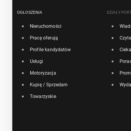
OGŁOSZENIA
DZIAŁY POR
Nieruchomości
Wiad
Pracę oferują
Czyte
Profile kandydatów
Ciek
Usługi
Pora
Motoryzacja
Prom
Kupię / Sprzedam
Wyda
Towarzyskie