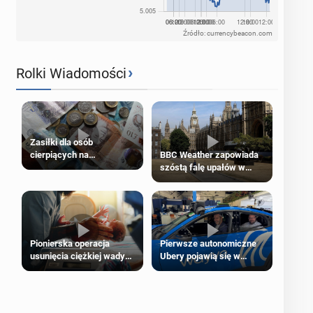
Źródło: currencybeacon.com
›
Rolki Wiadomości
Zasiłki dla osób
cierpiących na
BBC Weather zapowiada
schorzenia psychiczne
szóstą falę upałów w
Londynie
Pierwsze autonomiczne
Pionierska operacja
Ubery pojawią się w
usunięcia ciężkiej wady
Londynie jeszcze tego
wrodzonej płodu w łonie
lata
matki