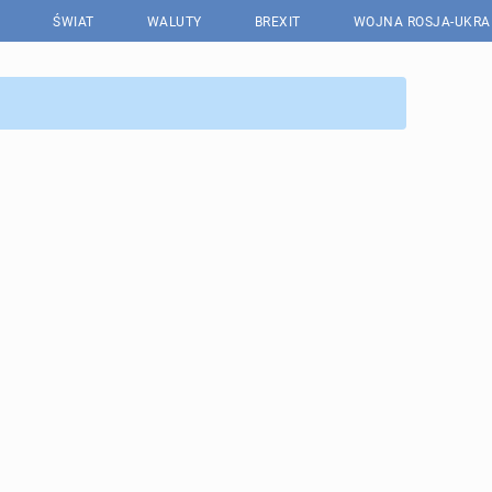
ŚWIAT
WALUTY
BREXIT
WOJNA ROSJA-UKRA