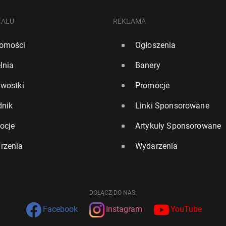
TALU
REKLAMA
omości
Ogłoszenia
lnia
Banery
awostki
Promocje
dnik
Linki Sponsorowane
ocje
Artykuły Sponsorowane
rzenia
Wydarzenia
DOŁĄCZ DO NAS:
Facebook
Instagram
YouTube