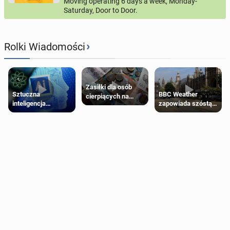
Moving operating 6 days a week, Monday-
Saturday, Door to Door.
›
Rolki Wiadomości
Zasiłki dla osób
Sztuczna
BBC Weather
cierpiących na
inteligencja
zapowiada szóstą
schorzenia
próbowała oszukać
falę upałów w
psychiczne
człowieka
Londynie