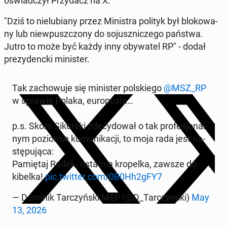
oświad­czył Przy­dacz na X.
"Dziś to nie­lu­bia­ny przez Mi­ni­stra polityk był blo­ko­wa­
ny lub nie­wpusz­czo­ny do so­jusz­ni­cze­go państwa.
Jutro to może być każdy inny oby­wa­tel RP" - dodał
pre­zy­denc­ki mi­ni­ster.
Tak za­cho­wu­je się mi­ni­ster pol­skie­go
@MSZ_RP
w sprawie Polaka, eu­ro­po­sła…
p.s. Skoro Si­kor­ski zde­cy­do­wał o tak pro­fe­sjo­nal­
nym po­zio­mie ko­mu­ni­ka­cji, to moja rada jest na­
stę­pu­ją­ca:
Pa­mię­taj Radek- ostat­nia kro­pel­ka, zawsze do
kibelka!
pic.twitter.com/0B0Hh2gFY7
— Dominik Tar­czyń­ski MEP (@D_Tar­czyn­ski)
May
13, 2026