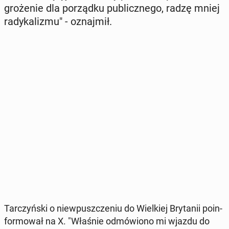
gro­że­nie dla po­rząd­ku pu­blicz­ne­go, radzę mniej
ra­dy­ka­li­zmu" - oznaj­mił.
Tar­czyń­ski o nie­wpusz­cze­niu do Wiel­kiej Bry­ta­nii po­in­
for­mo­wał na X. "Właśnie od­mó­wio­no mi wjazdu do