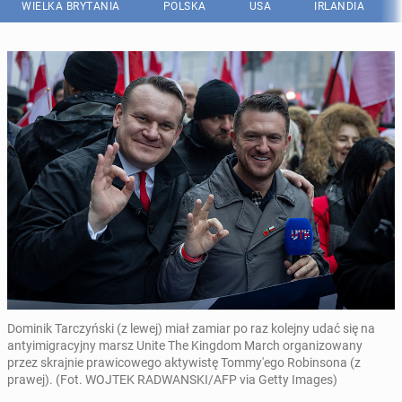
WIELKA BRYTANIA
POLSKA
USA
IRLANDIA
Dominik Tarczyński (z lewej) miał zamiar po raz kolejny udać się na
antyimigracyjny marsz Unite The Kingdom March organizowany
przez skrajnie prawicowego aktywistę Tommy'ego Robinsona (z
prawej). (Fot. WOJTEK RADWANSKI/AFP via Getty Images)