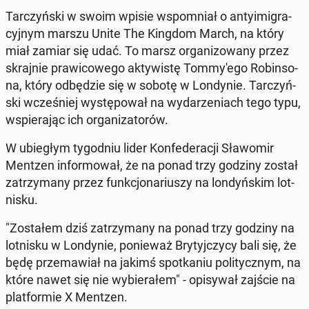
Tar­czyń­ski w swoim wpisie wspo­mniał o an­ty­imi­gra­
cyj­nym marszu Unite The Kingdom March, na który
miał zamiar się udać. To marsz or­ga­ni­zo­wa­ny przez
skraj­nie pra­wi­co­we­go ak­ty­wi­stę Tom­my­'e­go Ro­bin­so­
na, który od­bę­dzie się w sobotę w Lon­dy­nie. Tar­czyń­
ski wcze­śniej wy­stę­po­wał na wy­da­rze­niach tego typu,
wspie­ra­jąc ich or­ga­ni­za­to­rów.
W ubie­głym ty­go­dniu lider Kon­fe­de­ra­cji Sła­wo­mir
Mentzen in­for­mo­wał, że na ponad trzy godziny został
za­trzy­ma­ny przez funk­cjo­na­riu­szy na lon­dyń­skim lot­
ni­sku.
"Zo­sta­łem dziś za­trzy­ma­ny na ponad trzy godziny na
lot­ni­sku w Lon­dy­nie, po­nie­waż Bry­tyj­czy­cy bali się, że
będę prze­ma­wiał na jakimś spo­tka­niu po­li­tycz­nym, na
które nawet się nie wy­bie­ra­łem" - opi­sy­wał zajście na
plat­for­mie X Mentzen.