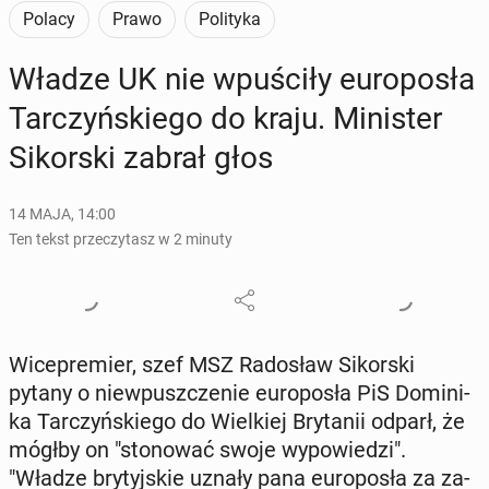
Polacy
Prawo
Polityka
Władze UK nie wpu­ści­ły eu­ro­po­sła
Tar­czyń­skie­go do kraju. Mi­ni­ster
Si­kor­ski zabrał głos
14 MAJA, 14:00
Ten tekst przeczytasz w 2 minuty
Wi­ce­pre­mier, szef MSZ Ra­do­sław Si­kor­ski
pytany o nie­wpusz­cze­nie eu­ro­po­sła PiS Do­mi­ni­
ka Tar­czyń­skie­go do Wiel­kiej Bry­ta­nii odparł, że
mógłby on "sto­no­wać swoje wy­po­wie­dzi".
"Władze bry­tyj­skie uznały pana eu­ro­po­sła za za­