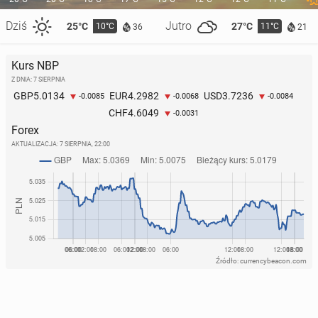
Dziś
Jutro
25°C
27°C
10°C
11°C
36
21
Kurs NBP
Z DNIA: 7 SIERPNIA
5.0134
4.2982
3.7236
GBP
EUR
USD
-0.0085
-0.0068
-0.0084
4.6049
CHF
-0.0031
Forex
AKTUALIZACJA:
7 SIERPNIA, 22:00
Źródło: currencybeacon.com