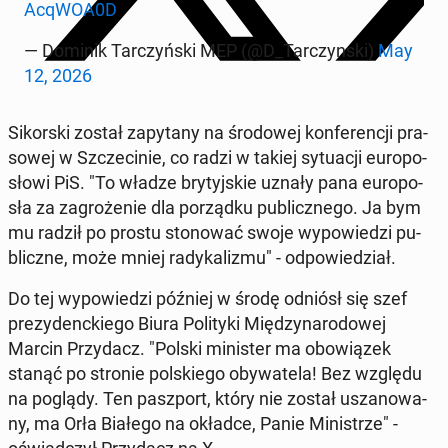
AcqWOA0D
— Dominik Tar­czyń­ski MEP (@D_Tar­czyn­ski)
May
12, 2026
Si­kor­ski został za­py­ta­ny na śro­do­wej kon­fe­ren­cji pra­
so­wej w Szcze­ci­nie, co radzi w takiej sy­tu­acji eu­ro­po­
sło­wi PiS. "To władze bry­tyj­skie uznały pana eu­ro­po­
sła za za­gro­że­nie dla po­rząd­ku pu­blicz­ne­go. Ja bym
mu radził po prostu sto­no­wać swoje wy­po­wie­dzi pu­
blicz­ne, może mniej ra­dy­ka­li­zmu" - od­po­wie­dział.
Do tej wy­po­wie­dzi później w środę odniósł się szef
pre­zy­denc­kie­go Biura Po­li­ty­ki Mię­dzy­na­ro­do­wej
Marcin Przy­dacz. "Polski mi­ni­ster ma obo­wią­zek
stanąć po stronie pol­skie­go oby­wa­te­la! Bez względu
na poglądy. Ten pasz­port, który nie został usza­no­wa­
ny, ma Orła Białego na okładce, Panie Mi­ni­strze" -