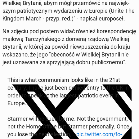
Wiel­kiej Bry­ta­nii, abym mógł prze­mó­wić na naj­więk­
szym pa­trio­tycz­nym wy­da­rze­niu w Europie (Unite The
Kingdom March - przyp. red.)" - napisał eu­ro­po­seł.
Na zdjęciu pod postem widać również ko­re­spon­den­cję
mailową Tar­czyń­skie­go z domeną rządową Wiel­kiej
Bry­ta­nii, w której za powód nie­wpusz­cze­nia do kraju
wska­za­no, że jego "obec­ność w Wiel­kiej Bry­ta­nii nie
jest uzna­wa­na za sprzy­ja­ją­cą dobru pu­blicz­ne­mu".
This is what com­mu­nism looks like in the 21st
century. I have just been denied entry to the UK in
order to speak at the largest pa­trio­tic event in
Europe.
Starmer will be sued by me. Not the go­vern­ment,
not the Home Office but Starmer per­so­nal­ly. Once
you lose the next elec­tion,…
pic.twitter.com/fo­