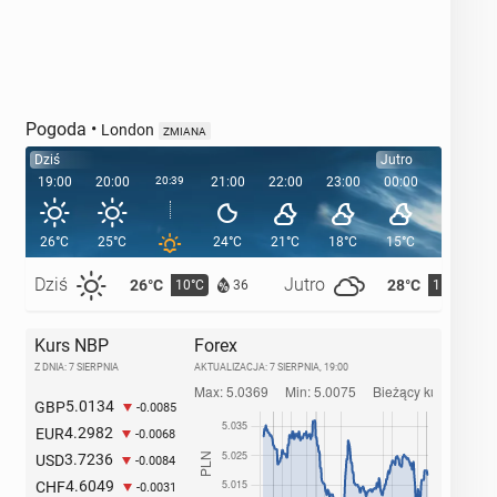
Pogoda
•
London
ZMIANA
Dziś
Jutro
19:00
20:00
20:39
21:00
22:00
23:00
00:00
01:00
26°C
25°C
24°C
21°C
18°C
15°C
15°C
Dziś
Jutro
26°C
28°C
10°C
11°C
36
Kurs NBP
Forex
Z DNIA: 7 SIERPNIA
AKTUALIZACJA:
7 SIERPNIA, 19:00
5.0134
GBP
-0.0085
4.2982
EUR
-0.0068
3.7236
USD
-0.0084
4.6049
CHF
-0.0031