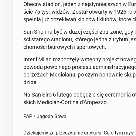
Obecny stadion, jeden z naj­słyn­niej­szych w Eu
ścić 75 tys. widzów. Został otwarty w 1926 roku, 
spełnia już ocze­ki­wań kibiców i klubów, które chc
San Siro ma być w dużej części zbu­rzo­ne, gdy 
ści starego sta­dio­nu, którego jedna z trybun jest
cho­mo­ści biu­ro­wych i spor­to­wych.
Inter i Milan roz­po­czę­ły wstępny projekt noweg
powodu po­wol­ne­go procesu ad­mi­ni­stra­cyj­ne­g
obrze­żach Me­dio­la­nu, po czym po­now­nie skupi
dzi­bę.
Na San Siro 6 lutego od­bę­dzie się ce­re­mo­nia ot
skich Me­dio­lan-Cortina d'Am­pez­zo.
PAP / Jagoda Sowa
Dziękujemy za przeczytanie artykułu. Co o tym myśl