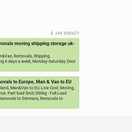
JAK DODAĆ?
ovals moving shipping storage uk-
&Van, Removals, Shipping,
ng 6 days a week, Monday-Saturday, Door
vals to Europe, Man & Van to EU
land, Man&Van to EU, Low Cost, Moving,
ce. Part load 5m3/300kg - Full Load
emovals to Germany, Removals to