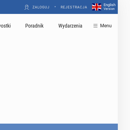
English
•
ZALOGUJ
REJESTRACJA
Version
ostki
Poradnik
Wydarzenia
Menu