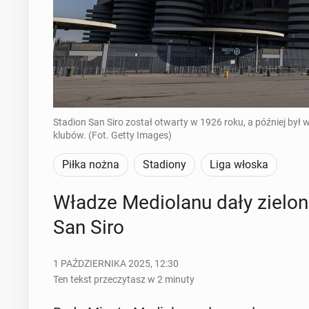
Stadion San Siro został otwarty w 1926 roku, a później był 
klubów. (Fot. Getty Images)
Piłka nożna
Stadiony
Liga włoska
Władze Me­dio­la­nu dały zielone
San Siro
1 PAŹDZIERNIKA 2025, 12:30
Ten tekst przeczytasz w 2 minuty