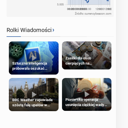
Źródło: currencybeacon.com
›
Rolki Wiadomości
Zasiłki dla osób
cierpiących na
Sztuczna inteligencja
schorzenia psychiczne
próbowała oszukać
człowieka
Pionierska operacja
BBC Weather zapowiada
usunięcia ciężkiej wady
szóstą falę upałów w
wrodzonej płodu w łonie
Londynie
matki