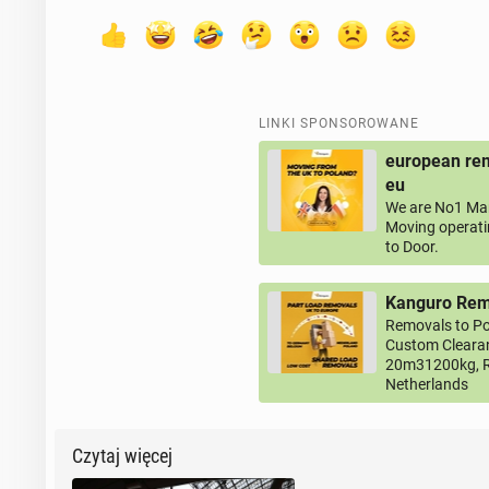
LINKI SPONSOROWANE
european rem
eu
We are No1 Man
Moving operati
to Door.
Kanguro Remo
Removals to Po
Custom Clearan
20m31200kg, R
Netherlands
Czytaj więcej