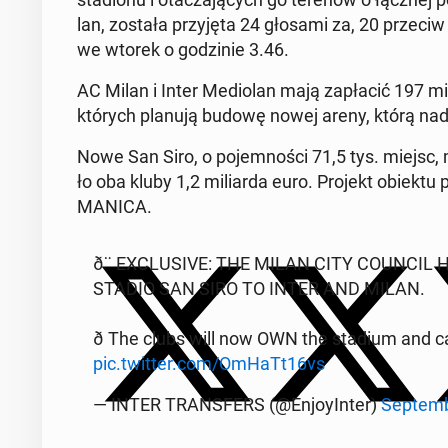
lan, została przy­ję­ta 24 głosami za, 20 przeciw 
we wtorek o go­dzi­nie 3.46.
AC Milan i Inter Me­dio­lan mają za­pła­cić 197 mi­
których planują budowę nowej areny, którą nadal
Nowe San Siro, o po­jem­no­ści 71,5 tys. miejsc,
ło oba kluby 1,2 mi­liar­da euro. Projekt obiektu prz
MANICA.
ð¨ EXC­LU­SI­VE: THE MILAN CITY COUNCI
STADIO SAN SIRO TO INTER AND MILAN.
ð️ The clubs will now OWN the stadium and c
pic.twitter.com/OmHaTt16vs
— INTER TRANS­FERS (@En­joy­In­ter)
Sep­tem­