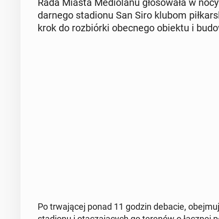
Rada Miasta Me­dio­la­nu gło­so­wa­ła w nocy 
dar­ne­go sta­dio­nu San Siro klubom pił­kar­
krok do roz­biór­ki obec­ne­go obiektu i bu
Po trwa­ją­cej ponad 11 godzin debacie, obej­mu­
sta­dio­nu i ota­cza­ją­cych go terenów o łącznej p