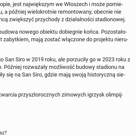
ropie, jest naj­więk­szym we Wło­szech i może po­mie­
a później wie­lo­krot­nie re­mon­to­wa­ny, obecnie nie
ą zwięk­szyć przy­cho­dy z dzia­łal­no­ści sta­dio­no­wej.
budowa nowego obiektu do­bie­gnie końca. Po­zo­sta­ło­
 za­byt­kiem, mają zostać włą­czo­ne do pro­jek­tu nie­ru­
o San Siro w 2019 roku, ale po­rzu­ci­ły go w 2023 roku z
o. Później roz­wa­ża­ły moż­li­wość budowy sta­dio­nu na
ły się na San Siro, gdzie mają swoją hi­sto­rycz­ną sie­
war­cia przy­szło­rocz­nych zi­mo­wych igrzysk olim­pij­
isz?