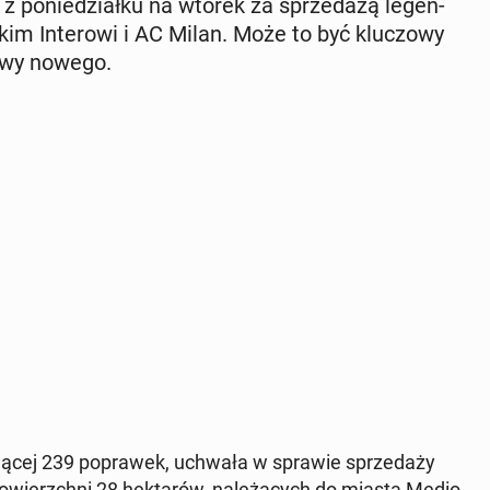
z po­nie­dział­ku na wtorek za sprze­da­żą le­gen­
skim In­te­ro­wi i AC Milan. Może to być klu­czo­wy
dowy nowego.
ją­cej 239 po­pra­wek, uchwała w sprawie sprze­da­ży
o­wierzch­ni 28 hek­ta­rów, na­le­żą­cych do miasta Me­dio­