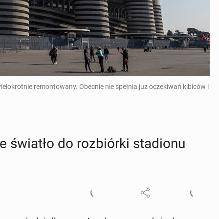
wielokrotnie remontowany. Obecnie nie spełnia już oczekiwań kibiców i
 światło do roz­biór­ki sta­dio­nu