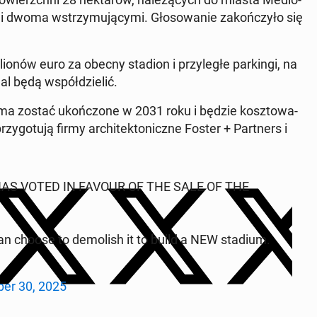
i dwoma wstrzy­mu­ją­cy­mi. Gło­so­wa­nie za­koń­czy­ło się
lio­nów euro za obecny stadion i przy­le­głe par­kin­gi, na
 będą współ­dzie­lić.
 ma zostać ukoń­czo­ne w 2031 roku i będzie kosz­to­wa­
y­go­tu­ją firmy ar­chi­tek­to­nicz­ne Foster + Part­ners i
L HAS VOTED IN FAVOUR OF THE SALE OF THE
an choose to de­mo­lish it to build a NEW stadium.
ber 30, 2025