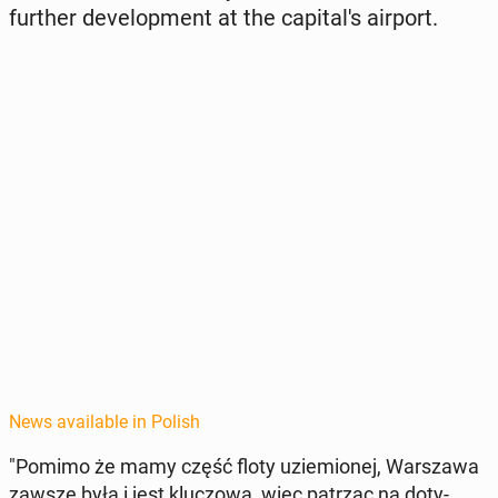
further de­vel­op­ment at the cap­i­tal's airport.
News available in Polish
"Pomimo że mamy część floty uziemionej, Warsza­wa
zawsze była i jest kluc­zowa, więc patrząc na doty­