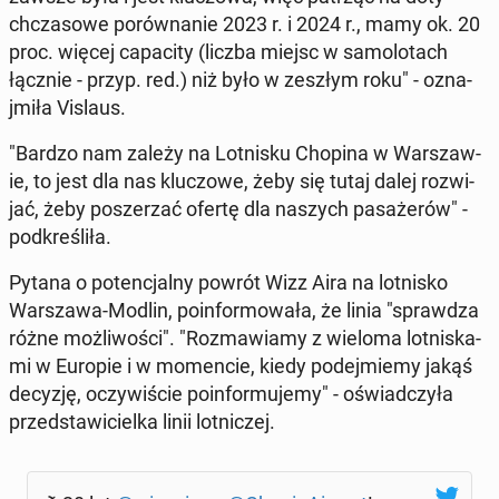
chcza­sowe porów­nanie 2023 r. i 2024 r., mamy ok. 20
proc. więcej ca­pac­i­ty (liczba miejsc w samolotach
łącznie - przyp. red.) niż było w zeszłym roku" - oz­na­
jmiła Vislaus.
"Bardzo nam zależy na Lot­nisku Chopina w Warsza­w­
ie, to jest dla nas kluc­zowe, żeby się tutaj dalej rozwi­
jać, żeby posz­erzać ofertę dla naszych pasażerów" -
pod­kreśliła.
Pytana o po­tenc­jal­ny powrót Wizz Aira na lot­nisko
Warsza­wa-Modlin, poin­for­mowała, że linia "sprawdza
różne możli­woś­ci". "Roz­maw­iamy z wieloma lot­niska­
mi w Europie i w mo­men­cie, kiedy pode­jmiemy jakąś
decyzję, oczy­wiś­cie poin­for­mu­je­my" - oświad­czyła
przed­staw­iciel­ka linii lot­niczej.