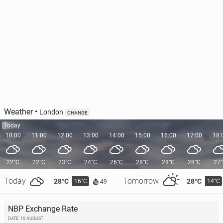
Weather
•
London
CHANGE
Today
10:00
11:00
12:00
13:00
14:00
15:00
16:00
17:00
18:
22°C
22°C
23°C
24°C
26°C
28°C
28°C
28°C
27
Today
Tomorrow
28°C
28°C
16°C
14°C
49
NBP Exchange Rate
DATE: 10 AUGUST