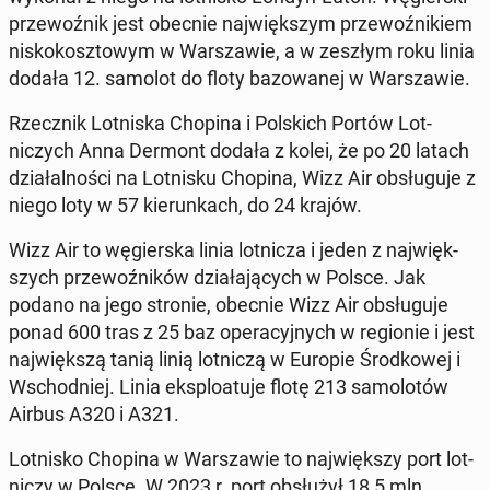
prze­woźnik jest obecnie na­jwięk­szym prze­woźnikiem
niskokosz­towym w Warsza­w­ie, a w zeszłym roku linia
dodała 12. samolot do floty bazowanej w Warsza­w­ie.
Rzecznik Lot­niska Chopina i Pol­s­kich Portów Lot­
niczych Anna Dermont dodała z kolei, że po 20 latach
dzi­ałal­noś­ci na Lot­nisku Chopina, Wizz Air ob­sługu­je z
niego loty w 57 kierunk­ach, do 24 krajów.
Wizz Air to węgier­s­ka linia lot­nicza i jeden z na­jwięk­
szych prze­woźników dzi­ała­ją­cych w Polsce. Jak
podano na jego stronie, obecnie Wizz Air ob­sługu­je
ponad 600 tras z 25 baz op­er­a­cyjnych w re­gion­ie i jest
na­jwięk­szą tanią linią lot­niczą w Europie Środ­kowej i
Wschod­niej. Linia ek­sploatu­je flotę 213 samolotów
Airbus A320 i A321.
Lot­nisko Chopina w Warsza­w­ie to na­jwięk­szy port lot­
niczy w Polsce. W 2023 r. port ob­służył 18,5 mln