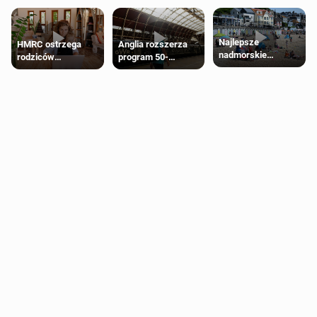
Najlepsze
HMRC ostrzega
Anglia rozszerza
nadmorskie
rodziców
program 50-
miasteczko blisko
pobierających Child
procentowych
Londynu
Benefit. Mogą być
zniżek kolejowych
zobowiązani do
na 18-latków
zwrotu zasiłku