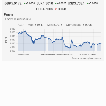
5.0172
4.3010
3.7324
GBP
EUR
USD
+0.0038
+0.0028
+0.0088
4.6005
CHF
-0.0044
Forex
UPDATED:
10 AUGUST, 09:30
Source: currencybeacon.com