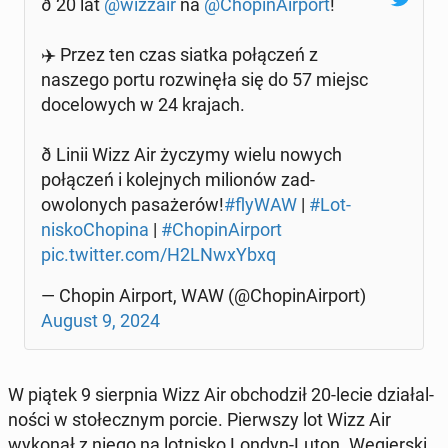
ð 20 lat
@wizzair
na
@ChopinAir­port
!
✈️ Przez ten czas siatka połączeń z
naszego portu rozwinęła się do 57 miejsc
do­celowych w 24 krajach.
ð Linii Wizz Air życzymy wielu nowych
połączeń i kole­jnych mil­ionów zad­
owolonych pasażerów!
#flyWAW
|
#Lot­
nisko­Chopina
|
#ChopinAir­port
pic.twitter.com/H2LNwxY­bxq
— Chopin Airport, WAW (@ChopinAir­port)
August 9, 2024
W piątek 9 sierp­nia Wizz Air ob­chodz­ił 20-lecie dzi­ałal­
noś­ci w stołecznym porcie. Pier­wszy lot Wizz Air
wykonał z niego na lot­nisko Londyn-Luton. Węgier­s­ki