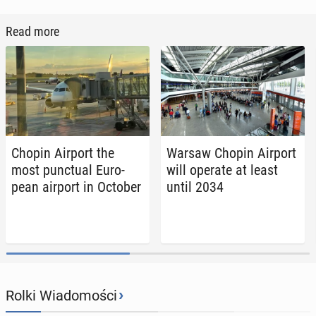
Read more
Chopin Airport the
Warsaw Chopin Airport
most punc­tu­al Eu­ro­
will operate at least
pean airport in October
until 2034
›
Rolki Wiadomości