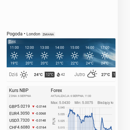
Pogoda
•
London
ZMIANA
Dziś
11:00
12:00
13:00
14:00
15:00
16:00
17:00
18:00
19°C
20°C
20°C
21°C
22°C
24°C
24°C
24°C
Dziś
Jutro
24°C
27°C
12°C
13°C
42
Kurs NBP
Forex
Z DNIA: 6 SIERPNIA
AKTUALIZACJA:
6 SIERPNIA, 11:00
5.0219
GBP
-0.0144
4.3050
EUR
-0.0068
3.7320
USD
-0.0148
4.6080
CHF
-0.0164