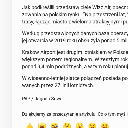
Jak pod­kre­śli­li przed­sta­wi­cie­le Wizz Air, obe
żo­wa­nia na polskim rynku. "Na prze­strze­ni lat
trasy, łącząc miasto z wieloma atrak­cyj­ny­mi pu
Według przed­sta­wio­nych danych baza ope­ra­cyj
jej otwar­cia w 2019 roku ob­słu­ży­ła ponad 5 mi­l
Kraków Airport jest drugim lot­ni­skiem w Polsce 
więk­szym portem re­gio­nal­nym. W zeszłym roku lo
ponad 9,4 mln po­dróż­nych, a w tym roku planu
W wio­sen­no-letniej siatce po­łą­czeń posiada pona
wa­nych przez 27 linii lot­ni­czych.
PAP / Jagoda Sowa
Dziękujemy za przeczytanie artykułu. Co o tym myśl