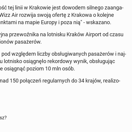
c­ność tej linii w Kra­ko­wie jest dowodem silnego za­an­ga­
, Wizz Air rozwija swoją ofertę z Krakowa o kolejne
nk­ta­mi na mapie Europy i poza nią" - wska­za­no.
­na prze­woź­ni­ka na lot­ni­sku Kraków Airport od czasu
io­nów pa­sa­że­rów.
pod wzglę­dem liczby ob­słu­gi­wa­nych pa­sa­że­rów i naj­
t­ni­sko osią­gnę­ło re­kor­do­wy wynik, ob­słu­gu­jąc
je osią­gnąć poziom 10 mln osób.
d 150 po­łą­czeń re­gu­lar­nych do 34 krajów, re­ali­zo­
isz?