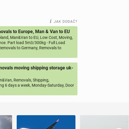
JAK DODAĆ?
vals to Europe, Man & Van to EU
land, Man&Van to EU, Low Cost, Moving,
ce. Part load 5m3/300kg - Full Load
emovals to Germany, Removals to
ovals moving shipping storage uk-
&Van, Removals, Shipping,
ng 6 days a week, Monday-Saturday, Door