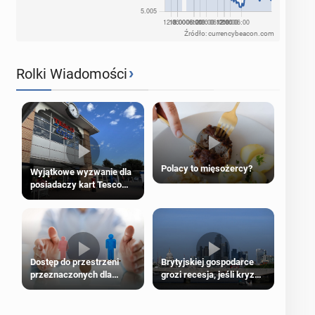
Źródło: currencybeacon.com
›
Rolki Wiadomości
Polacy to mięsożercy?
Wyjątkowe wyzwanie dla
posiadaczy kart Tesco
Clubcard!
Dostęp do przestrzeni
Brytyjskiej gospodarce
przeznaczonych dla
grozi recesja, jeśli kryzys
jednej płci ma opierać się
na Bliskim Wschodzie się
wyłącznie na płci
przedłuży
biologicznej