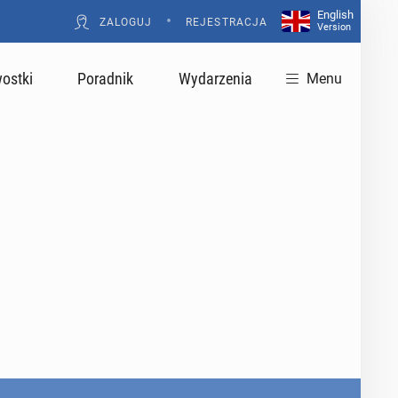
English
•
ZALOGUJ
REJESTRACJA
Version
ostki
Poradnik
Wydarzenia
Menu