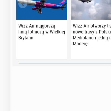
Wizz Air naj­gor­szą
Wizz Air otworzy tr
linią lot­ni­czą w Wiel­kiej
nowe trasy z Polsk
Bry­ta­nii
Me­dio­la­nu i jedną 
Maderę