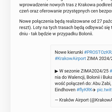
wpro­wa­dze­nie nowych tras z Krakowa pod­kre­śla z
czeń oraz ofe­ro­wa­nie przy­stęp­nych cen bez­po­
Nowe po­łą­cze­nia będą re­ali­zo­wa­ne od 27 paź­dzi
reszt). Loty na tych trasach będą odbywać się trzy 
dniu - tak będzie w przy­pad­ku Bolonii.
Nowe kie­run­ki
#PRO­STOz­KR
#Kra­ko­wA­ir­port
ZIMA 2024/2
▶ W sezonie ZIMA2024/25
#
nia do Wa­len­cji, Bolonii i Bu­k
wość po­łą­czeń do: Abu Zabi, 
Ein­dho­ven
#flyKRK
✈️
pic.twi
— Kraków Airport (@Kra­ko­wA­