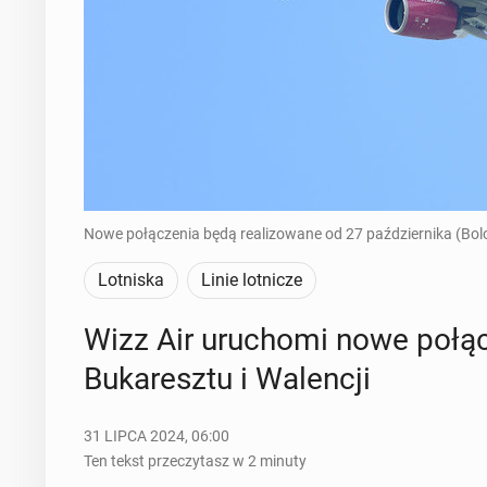
Nowe połączenia będą realizowane od 27 października (Bolon
Lotniska
Linie lotnicze
Wizz Air uru­cho­mi nowe po­łą­
Bu­ka­resz­tu i Wa­len­cji
31 LIPCA 2024, 06:00
Ten tekst przeczytasz w 2 minuty