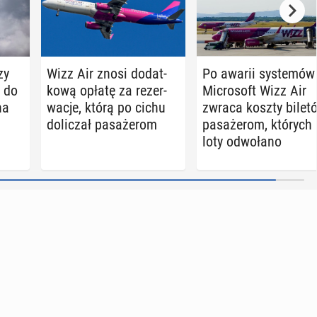
zy
Wizz Air znosi do­dat­
Po awarii sys­te­mów
i do
ko­wą opłatę za re­zer­
Mi­cro­soft Wizz Air
na
wa­cje, którą po cichu
zwraca koszty bilet
do­li­czał pa­sa­że­rom
pa­sa­że­rom, których
loty od­wo­ła­no