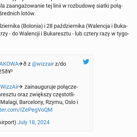
a­an­ga­żo­wa­nie tej linii w roz­bu­do­wę siatki po­łą­
śred­nich lotów.
er­ni­ka (Bolonia) i 28 paź­dzier­ni­ka (Wa­len­cja i Bu­ka­
- do Wa­len­cji i Bu­ka­resz­tu - lub cztery razy w ty­go­
A­KO­WA
✈ð z
@wizzair
z/do
5ð¥³
WizzAir
✈ za­in­au­gu­ru­je po­łą­cze­
a­resz­tu oraz zwięk­szy czę­sto­tli­
Malagi, Bar­ce­lo­ny, Rzymu, Oslo i
tter.com/IZe­Pe­gVo­QM
ir­port)
July 18, 2024