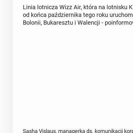
Linia lot­ni­cza Wizz Air, która na lot­ni­sk
od końca paź­dzier­ni­ka tego roku uru­cho­m
Bolonii, Bu­ka­resz­tu i Wa­len­cji - po­in­for­m
Sasha Vislaus, ma­na­ger­ka ds. ko­mu­ni­ka­cji kor­p