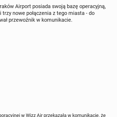
u Kraków Airport posiada swoją bazę ope­ra­cyj­ną,
i trzy nowe po­łą­cze­nia z tego miasta - do
o­wał prze­woź­nik w ko­mu­ni­ka­cie.
o­ra­cyj­nej w Wizz Air prze­ka­za­ła w ko­mu­ni­ka­cie, że