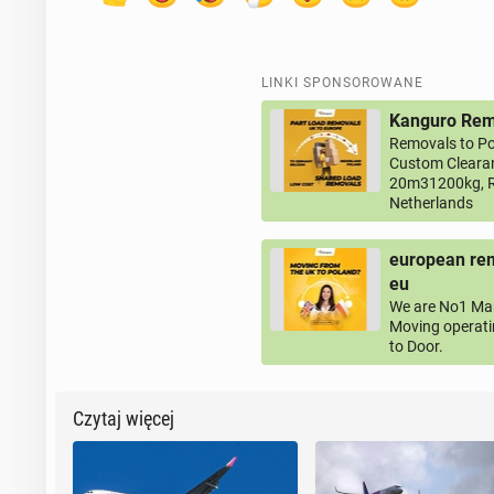
LINKI SPONSOROWANE
Kanguro Remo
Removals to Po
Custom Clearan
20m31200kg, R
Netherlands
european rem
eu
We are No1 Man
Moving operati
to Door.
Czytaj więcej