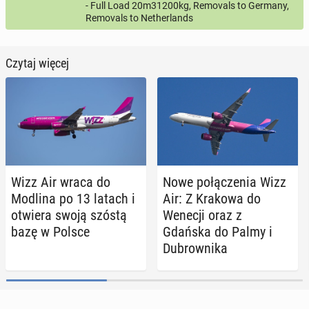
- Full Load 20m31200kg, Removals to Germany,
Removals to Netherlands
Czytaj więcej
Wizz Air wraca do
Nowe po­łą­cze­nia Wizz
Modlina po 13 latach i
Air: Z Krakowa do
otwiera swoją szóstą
Wenecji oraz z
bazę w Polsce
Gdańska do Palmy i
Du­brow­ni­ka