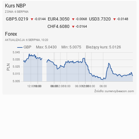
Kurs NBP
Z DNIA: 6 SIERPNIA
5.0219
4.3050
3.7320
GBP
EUR
USD
-0.0144
-0.0068
-0.0148
4.6080
CHF
-0.0164
Forex
AKTUALIZACJA:
6 SIERPNIA, 10:20
Źródło: currencybeacon.com