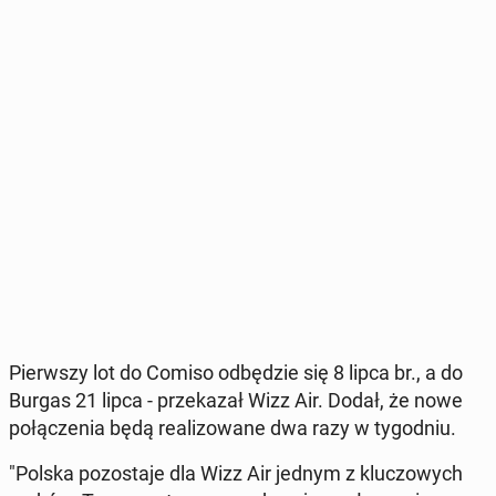
Pierw­szy lot do Comiso od­bę­dzie się 8 lipca br., a do
Burgas 21 lipca - prze­ka­zał Wizz Air. Dodał, że nowe
po­łą­cze­nia będą re­ali­zo­wa­ne dwa razy w ty­go­dniu.
"Polska po­zo­sta­je dla Wizz Air jednym z klu­czo­wych