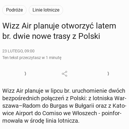
Podróże
Linie lotnicze
Wizz Air planuje otwo­rzyć latem
br. dwie nowe trasy z Polski
23 LUTEGO, 09:00
Ten tekst przeczytasz w 1 minutę
Wizz Air planuje w lipcu br. uru­cho­mie­nie dwóch
bez­po­śred­nich po­łą­czeń z Polski: z lot­ni­ska War­
sza­wa–Radom do Burgas w Buł­ga­rii oraz z Ka­to­
wi­ce Airport do Comiso we Wło­szech - po­in­for­
mo­wa­ła w środę linia lot­ni­cza.