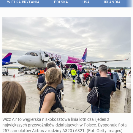
WIELKA BRYTANIA
POLSKA
USA
IRLANDIA
Wizz Air to węgierska niskokosztowa linia lotnicza i jeden z
największych przewoźników działających w Polsce. Dysponuje flotą
257 samolotów Airbus z rodziny A320 i A321. (Fot. Getty Images)