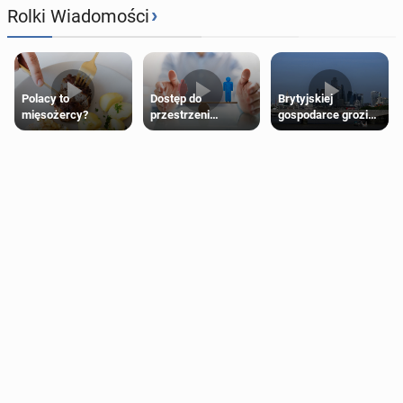
›
Rolki Wiadomości
Polacy to
Dostęp do
Brytyjskiej
mięsożercy?
przestrzeni
gospodarce grozi
przeznaczonych
recesja, jeśli
dla jednej płci ma
kryzys na Bliskim
opierać się
Wschodzie się
wyłącznie na płci
przedłuży
biologicznej