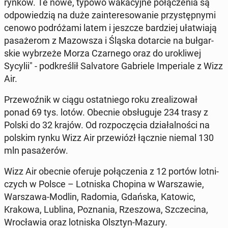
rynków. Te nowe, typowo wa­ka­cyj­ne po­łą­cze­nia są
od­po­wie­dzią na duże za­in­te­re­so­wa­nie przy­stęp­ny­mi
cenowo po­dró­ża­mi latem i jeszcze bar­dziej uła­twia­ją
pa­sa­że­rom z Ma­zow­sza i Śląska do­tar­cie na buł­gar­
skie wy­brze­że Morza Czar­ne­go oraz do uro­kli­wej
Sycylii" - pod­kre­ślił Sa­lva­to­re Ga­brie­le Im­pe­ria­le z Wizz
Air.
Prze­woź­nik w ciągu ostat­nie­go roku zre­ali­zo­wał
ponad 69 tys. lotów. Obecnie ob­słu­gu­je 234 trasy z
Polski do 32 krajów. Od roz­po­czę­cia dzia­łal­no­ści na
polskim rynku Wizz Air prze­wiózł łącznie niemal 130
mln pa­sa­że­rów.
Wizz Air obecnie oferuje po­łą­cze­nia z 12 portów lot­ni­
czych w Polsce – Lot­ni­ska Chopina w War­sza­wie,
War­sza­wa-Modlin, Radomia, Gdańska, Katowic,
Krakowa, Lublina, Po­zna­nia, Rze­szo­wa, Szcze­ci­na,
Wro­cła­wia oraz lot­ni­ska Olsztyn-Mazury.