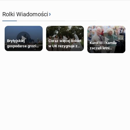
›
Rolki Wiadomości
Brytyjskiej
Coraz więcej kobiet
Karol III i Kamila
gospodarce grozi
w UK rezygnuje z
zaczęli letni
recesja, jeśli
roli druhny na
odpoczynek po
kryzys na Bliskim
ślubie
Igrzyskach
Wschodzie się
Wspólnoty w
przedłuży
Glasgow