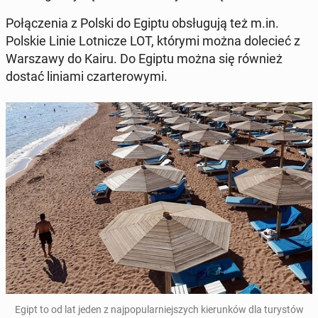
Po­łą­cze­nia z Polski do Egiptu ob­słu­gu­ją też m.in.
Polskie Linie Lot­ni­cze LOT, którymi można do­le­cieć z
War­sza­wy do Kairu. Do Egiptu można się również
dostać liniami czar­te­ro­wy­mi.
Egipt to od lat jeden z naj­po­pu­lar­niej­szych kie­run­ków dla tu­ry­stów