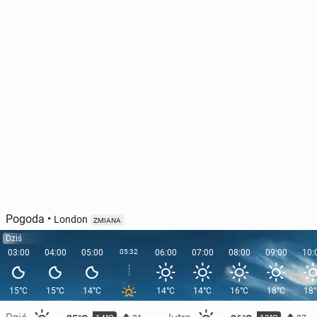
Pogoda
•
London
ZMIANA
Dziś
03:00
04:00
05:00
05:32
06:00
07:00
08:00
09:00
10:
15°C
15°C
14°C
14°C
14°C
16°C
18°C
18