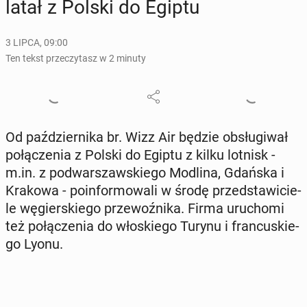
latał z Polski do Egiptu
3 LIPCA, 09:00
Ten tekst przeczytasz w 2 minuty
Od paź­dzier­ni­ka br. Wizz Air będzie ob­słu­gi­wał
po­łą­cze­nia z Polski do Egiptu z kilku lotnisk -
m.in. z pod­war­szaw­skie­go Modlina, Gdańska i
Krakowa - po­in­for­mo­wa­li w środę przed­sta­wi­cie­
le wę­gier­skie­go prze­woź­ni­ka. Firma uru­cho­mi
też po­łą­cze­nia do wło­skie­go Turynu i fran­cu­skie­
go Lyonu.