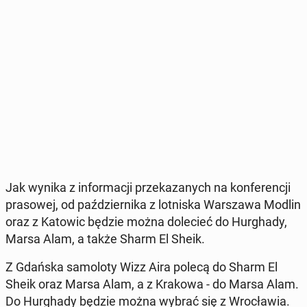
Jak wynika z in­for­ma­cji prze­ka­za­nych na kon­fe­ren­cji
pra­so­wej, od paź­dzier­ni­ka z lot­ni­ska War­sza­wa Modlin
oraz z Katowic będzie można do­le­cieć do Hur­gha­dy,
Marsa Alam, a także Sharm El Sheik.
Z Gdańska sa­mo­lo­ty Wizz Aira polecą do Sharm El
Sheik oraz Marsa Alam, a z Krakowa - do Marsa Alam.
Do Hur­gha­dy będzie można wybrać się z Wro­cła­wia.