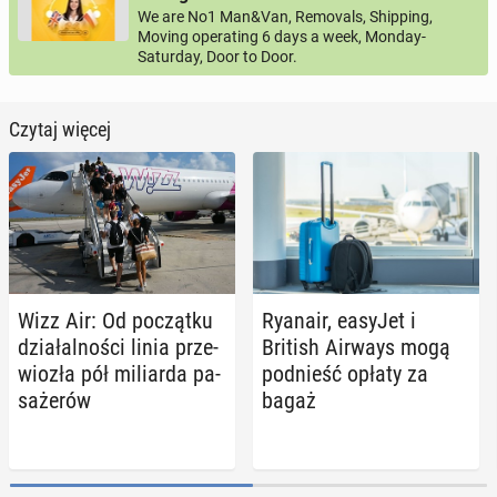
We are No1 Man&Van, Removals, Shipping,
Moving operating 6 days a week, Monday-
Saturday, Door to Door.
Czytaj więcej
Wizz Air: Od po­cząt­ku
Ryanair, easyJet i
dzia­łal­no­ści linia prze­
British Airways mogą
wio­zła pół mi­liar­da pa­
pod­nieść opłaty za
sa­że­rów
bagaż