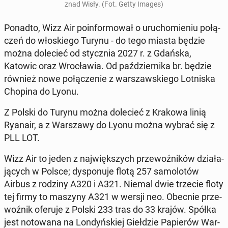
znad Wisły. (Fot. Getty Images)
Ponadto, Wizz Air po­in­for­mo­wał o uru­cho­mie­niu po­łą­
czeń do wło­skie­go Turynu - do tego miasta będzie
można do­le­cieć od stycz­nia 2027 r. z Gdańska,
Katowic oraz Wro­cła­wia. Od paź­dzier­ni­ka br. będzie
również nowe po­łą­cze­nie z war­szaw­skie­go Lot­ni­ska
Chopina do Lyonu.
Z Polski do Turynu można do­le­cieć z Krakowa linią
Ryanair, a z War­sza­wy do Lyonu można wybrać się z
PLL LOT.
Wizz Air to jeden z naj­więk­szych prze­woź­ni­ków dzia­ła­
ją­cych w Polsce; dys­po­nu­je flotą 257 sa­mo­lo­tów
Airbus z rodziny A320 i A321. Niemal dwie trzecie floty
tej firmy to maszyny A321 w wersji neo. Obecnie prze­
woź­nik oferuje z Polski 233 tras do 33 krajów. Spółka
jest no­to­wa­na na Lon­dyń­skiej Gieł­dzie Pa­pie­rów War­