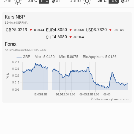
Dziś
Jutro
25°C
26°C
14°C
13°C
31
27
Kurs NBP
Z DNIA: 6 SIERPNIA
5.0219
4.3050
3.7320
GBP
EUR
USD
-0.0144
-0.0068
-0.0148
4.6080
CHF
-0.0164
Forex
AKTUALIZACJA:
6 SIERPNIA, 03:20
Źródło: currencybeacon.com