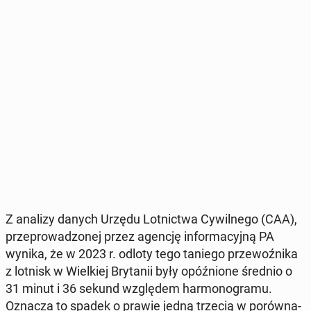
Z analizy danych Urzędu Lot­nic­twa Cy­wil­ne­go (CAA),
prze­pro­wa­dzo­nej przez agencję in­for­ma­cyj­ną PA
wynika, że ​​w 2023 r. odloty tego taniego prze­woź­ni­ka
z lotnisk w Wiel­kiej Bry­ta­nii były opóź­nio­ne średnio o
31 minut i 36 sekund wzglę­dem har­mo­no­gra­mu.
Oznacza to spadek o prawie jedną trzecią w po­rów­na­