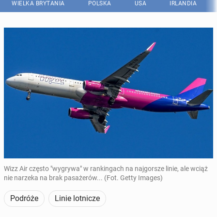
WIELKA BRYTANIA
POLSKA
USA
IRLANDIA
Wizz Air często "wygrywa" w rankingach na najgorsze linie, ale wciąż
nie narzeka na brak pasażerów... (Fot. Getty Images)
Podróże
Linie lotnicze