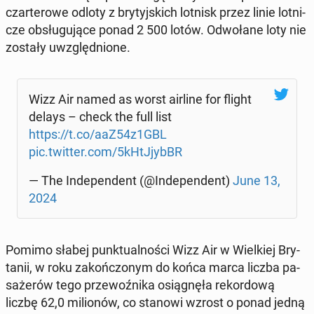
czar­te­ro­we odloty z bry­tyj­skich lotnisk przez linie lot­ni­
cze ob­słu­gu­ją­ce ponad 2 500 lotów. Od­wo­ła­ne loty nie
zostały uwzględ­nio­ne.
Wizz Air named as worst airline for flight
delays – check the full list
https://t.co/aaZ54z1GBL
pic.twitter.com/5kHtJ­jybBR
— The In­de­pen­dent (@In­de­pen­dent)
June 13,
2024
Pomimo słabej punk­tu­al­no­ści Wizz Air w Wiel­kiej Bry­
ta­nii, w roku za­koń­czo­nym do końca marca liczba pa­
sa­że­rów tego prze­woź­ni­ka osią­gnę­ła re­kor­do­wą
liczbę 62,0 mi­lio­nów, co stanowi wzrost o ponad jedną