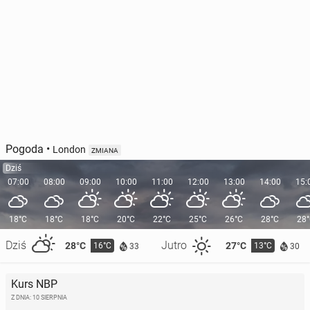
Pogoda
•
London
ZMIANA
Dziś
07:00
08:00
09:00
10:00
11:00
12:00
13:00
14:00
15:
18°C
18°C
18°C
20°C
22°C
25°C
26°C
28°C
28
Dziś
Jutro
28°C
27°C
16°C
13°C
33
30
Kurs NBP
Z DNIA: 10 SIERPNIA