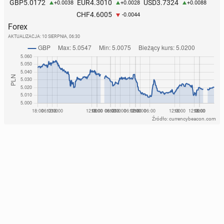
5.0172
4.3010
3.7324
GBP
EUR
USD
+0.0038
+0.0028
+0.0088
4.6005
CHF
-0.0044
Forex
AKTUALIZACJA:
10 SIERPNIA, 06:30
Źródło: currencybeacon.com