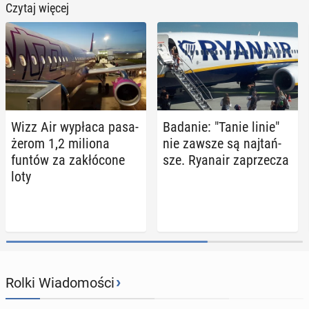
Czytaj więcej
Wizz Air wypłaca pa­sa­
Badanie: "Tanie linie"
że­rom 1,2 miliona
nie zawsze są naj­tań­
funtów za za­kłó­co­ne
sze. Ryanair za­prze­cza
loty
›
Rolki Wiadomości