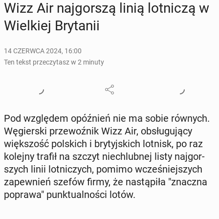
Wizz Air naj­gor­szą linią lot­ni­czą w
Wiel­kiej Bry­ta­nii
14 CZERWCA 2024, 16:00
Ten tekst przeczytasz w 2 minuty
Pod wzglę­dem opóź­nień nie ma sobie równych.
Wę­gier­ski prze­woź­nik Wizz Air, ob­słu­gu­ją­cy
więk­szość pol­skich i bry­tyj­skich lotnisk, po raz
kolejny trafił na szczyt nie­chlub­nej listy naj­gor­
szych linii lot­ni­czych, pomimo wcze­śniej­szych
za­pew­nień szefów firmy, że na­stą­pi­ła "znaczna
poprawa" punk­tu­al­no­ści lotów.