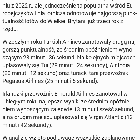
niu z 2022 r., ale jed­no­cze­śnie ta ​​po­pu­lar­na wśród Eu­
ro­pej­czy­ków linia lot­ni­cza od­no­to­wu­je naj­gor­szą punk­
tu­al­ność lotów do Wiel­kiej Bry­ta­nii już trzeci rok z
rzędu.
W zeszłym roku Turkish Air­li­nes za­no­to­wa­ły drugą naj­
gor­szą punk­tu­al­ność, ze średnim opóź­nie­niem wy­no­
szą­cym 28 minut i 36 sekund. Na ko­lej­nych miej­scach
upla­so­wa­ły się Tui (28 minut i 24 sekundy), Air India
(28 minut i 12 sekund) oraz turecki tani prze­woź­nik
Pegasus Air­li­nes (25 minut i 6 sekund).
Ir­landz­ki prze­woź­nik Emerald Air­li­nes za­no­to­wał w
ubie­głym roku naj­lep­sze wyniki ze średnim opóź­nie­
niem wy­no­szą­cym za­le­d­wie 13 minut i sześć sekund,
a na drugim miejscu upla­so­wał się Virgin Atlan­tic (13
minut i 42 sekundy).
W ana­li­zie wzięto pod uwagę wszyst­kie za­pla­no­wa­ne i