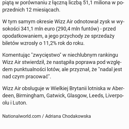
piątą w po­rów­na­niu z łączną liczbą 51,1 miliona w po­
przed­nich 12 mie­sią­cach.
W tym samym okresie Wizz Air od­no­to­wał zysk w wy­
so­ko­ści 341,1 mln euro (290,4 mln funtów) - przed
opo­dat­ko­wa­niem, a jego przy­cho­dy ze sprze­da­ży
biletów wzrosły o 11,2% rok do roku.
Ko­men­tu­jąc "zwy­cię­stwo" w nie­chlub­nym ran­kin­gu
Wizz Air stwier­dził, że na­stą­pi­ła poprawa pod wzglę­
dem punk­tu­al­no­ści lotów, ale przy­znał, że "nadal jest
nad czym pra­co­wać".
Wizz Air ob­słu­gu­je w Wiel­kiej Bry­ta­nii lot­ni­ska w Aber­
de­en, Bir­ming­ham, Gatwick, Glasgow, Leeds, Li­ver­po­
olu i Luton.
Nationalworld.com / Adriana Chodakowska