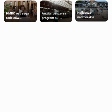
Najlepsze
HMRC ostrzega
Anglia rozszerza
nadmorskie
rodziców
program 50-
miasteczko blisko
pobierających Child
procentowych
Londynu
Benefit. Mogą być
zniżek kolejowych
zobowiązani do
na 18-latków
zwrotu zasiłku