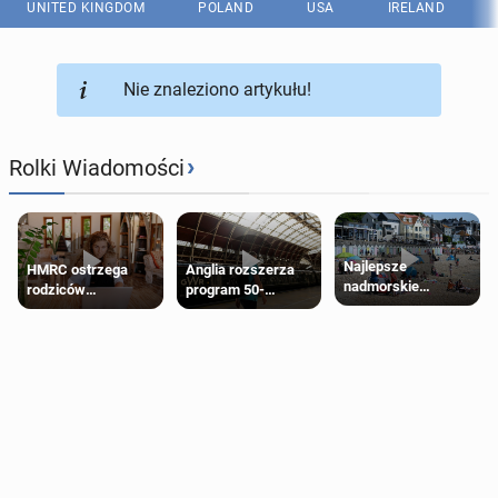
UNITED KINGDOM
POLAND
USA
IRELAND
Nie znaleziono artykułu!
›
Rolki Wiadomości
Najlepsze
HMRC ostrzega
Anglia rozszerza
nadmorskie
rodziców
program 50-
miasteczko blisko
pobierających Child
procentowych
Londynu
Benefit. Mogą być
zniżek kolejowych
zobowiązani do
na 18-latków
zwrotu zasiłku