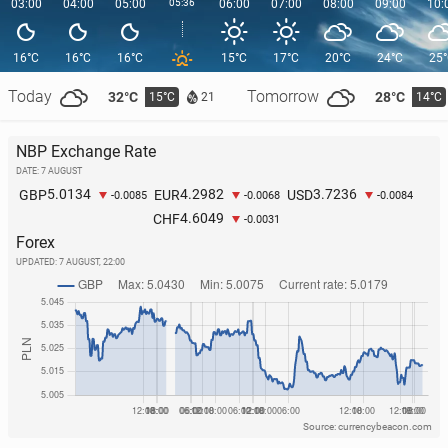
03:00
04:00
05:00
05:36
06:00
07:00
08:00
09:00
10:
16°C
16°C
16°C
15°C
17°C
20°C
24°C
25
Today
Tomorrow
32°C
28°C
15°C
14°C
21
NBP Exchange Rate
DATE: 7 AUGUST
5.0134
4.2982
3.7236
GBP
EUR
USD
-0.0085
-0.0068
-0.0084
4.6049
CHF
-0.0031
Forex
UPDATED:
7 AUGUST, 22:00
Source: currencybeacon.com