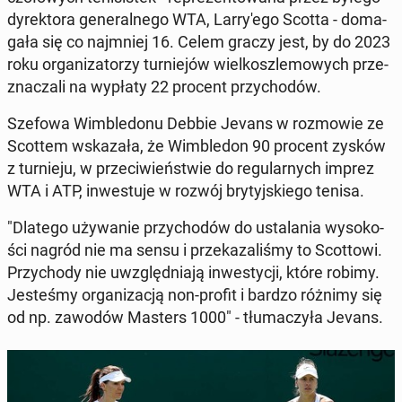
dy­rek­to­ra ge­ne­ral­ne­go WTA, Lar­ry­'e­go Scotta - do­ma­
ga­ła się co naj­mniej 16. Celem graczy jest, by do 2023
roku or­ga­ni­za­to­rzy tur­nie­jów wiel­kosz­le­mo­wych prze­
zna­cza­li na wypłaty 22 procent przy­cho­dów.
Szefowa Wim­ble­do­nu Debbie Jevans w roz­mo­wie ze
Scottem wska­za­ła, że Wim­ble­don 90 procent zysków
z tur­nie­ju, w prze­ci­wień­stwie do re­gu­lar­nych imprez
WTA i ATP, in­we­stu­je w rozwój bry­tyj­skie­go tenisa.
"Dlatego uży­wa­nie przy­cho­dów do usta­la­nia wy­so­ko­
ści nagród nie ma sensu i prze­ka­za­li­śmy to Scot­to­wi.
Przy­cho­dy nie uwzględ­nia­ją in­we­sty­cji, które robimy.
Je­ste­śmy or­ga­ni­za­cją non-profit i bardzo różnimy się
od np. zawodów Masters 1000" - tłu­ma­czy­ła Jevans.