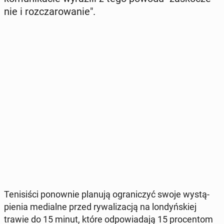
nie i roz­cza­ro­wa­nie".
Te­ni­si­ści po­now­nie planują ogra­ni­czyć swoje wy­stą­
pie­nia me­dial­ne przed ry­wa­li­za­cją na lon­dyń­skiej
trawie do 15 minut, które od­po­wia­da­ją 15 pro­cen­tom