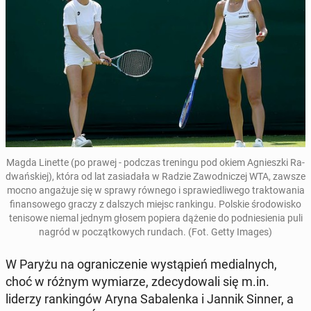
Magda Linette (po prawej - podczas tre­nin­gu pod okiem Agniesz­ki Ra­
dwań­skiej), która od lat za­sia­da­ła w Radzie Za­wod­ni­czej WTA, zawsze
mocno an­ga­żu­je się w sprawy równego i spra­wie­dli­we­go trak­to­wa­nia
fi­nan­so­we­go graczy z dal­szych miejsc ran­kin­gu. Polskie śro­do­wi­sko
te­ni­so­we niemal jednym głosem popiera dążenie do pod­nie­sie­nia puli
nagród w po­cząt­ko­wych rundach. (Fot. Getty Images)
W Paryżu na ogra­ni­cze­nie wy­stą­pień me­dial­nych,
choć w różnym wy­mia­rze, zde­cy­do­wa­li się m.in.
liderzy ran­kin­gów Aryna Sa­ba­len­ka i Jannik Sinner, a