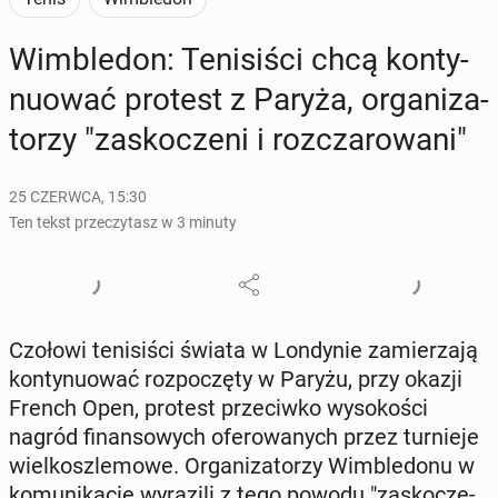
Wim­ble­don: Te­ni­si­ści chcą kon­ty­
nu­ować protest z Paryża, or­ga­ni­za­
to­rzy "za­sko­cze­ni i roz­cza­ro­wa­ni"
25 CZERWCA, 15:30
Ten tekst przeczytasz w 3 minuty
Czołowi te­ni­si­ści świata w Lon­dy­nie za­mie­rza­ją
kon­ty­nu­ować roz­po­czę­ty w Paryżu, przy okazji
French Open, protest prze­ciw­ko wy­so­ko­ści
nagród fi­nan­so­wych ofe­ro­wa­nych przez tur­nie­je
wiel­kosz­le­mo­we. Or­ga­ni­za­to­rzy Wim­ble­do­nu w
ko­mu­ni­ka­cie wy­ra­zi­li z tego powodu "za­sko­cze­