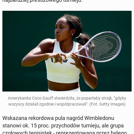
Ame­ry­kan­ka Coco Gauff stwier­dzi­ła, że po­par­ła­by strajk, "gdyby
wszyscy dzia­ła­li zgodnie i współ­pra­co­wa­li". (Fot. Getty Images)
Wska­za­na re­kor­do­wa pula nagród Wim­ble­do­nu
stanowi ok. 15 proc. przy­cho­dów tur­nie­ju, ale grupa
czo­ło­wych te­ni­si­stek - re­pre­zen­to­wa­na przez byłego