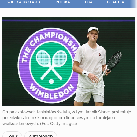
WIELKA BRYTANIA
POLSKA
USA
IRLANDIA
Grupa czołowych tenisistów świata, w tym Jannik Sinner, protestuje
przeciwko zbyt niskim nagrodom finansowym na turniejach
wielkoszlemowych. (Fot. Getty Images)
Tenis
Wimbledon