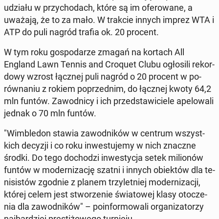
udziału w przy­cho­dach, które są im ofe­ro­wa­ne, a
uważają, że to za mało. W trakcie innych imprez WTA i
ATP do puli nagród trafia ok. 20 procent.
W tym roku go­spo­da­rze zmagań na kortach All
England Lawn Tennis and Croquet Clubu ogło­si­li re­kor­
do­wy wzrost łącznej puli nagród o 20 procent w po­
rów­na­niu z rokiem po­przed­nim, do łącznej kwoty 64,2
mln funtów. Za­wod­ni­cy i ich przed­sta­wi­cie­le ape­lo­wa­li
jednak o 70 mln funtów.
"Wim­ble­don stawia za­wod­ni­ków w centrum wszyst­
kich decyzji i co roku in­we­stu­je­my w nich znaczne
środki. Do tego do­cho­dzi in­we­sty­cja setek mi­lio­nów
funtów w mo­der­ni­za­cję szatni i innych obiek­tów dla te­
ni­si­stów zgodnie z planem trzy­let­niej mo­der­ni­za­cji,
której celem jest stwo­rze­nie świa­to­wej klasy oto­cze­
nia dla za­wod­ni­ków" – po­in­for­mo­wa­li or­ga­ni­za­to­rzy
naj­bar­dziej pre­sti­żo­we­go tur­nie­ju.