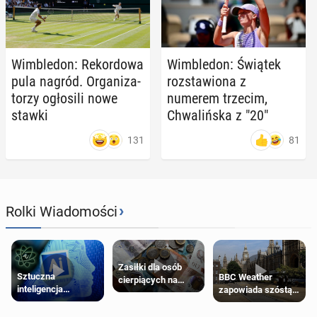
Wim­ble­don: Re­kor­do­wa
Wim­ble­don: Świątek
pula nagród. Or­ga­ni­za­
roz­sta­wio­na z
to­rzy ogło­si­li nowe
numerem trzecim,
stawki
Chwa­liń­ska z "20"
131
81
›
Rolki Wiadomości
Zasiłki dla osób
Sztuczna
BBC Weather
cierpiących na
inteligencja
zapowiada szóstą
schorzenia
próbowała oszukać
falę upałów w
psychiczne
człowieka
Londynie