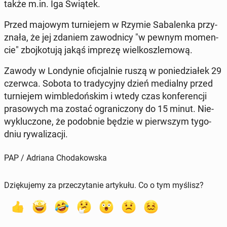
także m.in. Iga Świątek.
Przed majowym tur­nie­jem w Rzymie Sa­ba­len­ka przy­
zna­ła, że jej zdaniem za­wod­ni­cy "w pewnym mo­men­
cie" zboj­ko­tu­ją jakąś imprezę wiel­kosz­le­mo­wą.
Zawody w Lon­dy­nie ofi­cjal­nie ruszą w po­nie­dzia­łek 29
czerwca. Sobota to tra­dy­cyj­ny dzień me­dial­ny przed
tur­nie­jem wim­ble­doń­skim i wtedy czas kon­fe­ren­cji
pra­so­wych ma zostać ogra­ni­czo­ny do 15 minut. Nie­
wy­klu­czo­ne, że po­dob­nie będzie w pierw­szym ty­go­
dniu ry­wa­li­za­cji.
PAP / Adriana Chodakowska
Dziękujemy za przeczytanie artykułu. Co o tym myślisz?