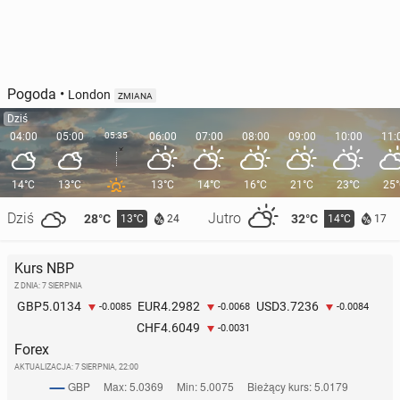
Pogoda
•
London
ZMIANA
Dziś
04:00
05:00
05:35
06:00
07:00
08:00
09:00
10:00
11:
14°C
13°C
13°C
14°C
16°C
21°C
23°C
25
Dziś
Jutro
28°C
32°C
13°C
14°C
24
17
Kurs NBP
Z DNIA: 7 SIERPNIA
5.0134
4.2982
3.7236
GBP
EUR
USD
-0.0085
-0.0068
-0.0084
4.6049
CHF
-0.0031
Forex
AKTUALIZACJA:
7 SIERPNIA, 22:00