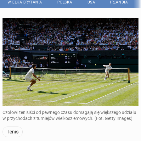
WIELKA BRYTANIA
POLSKA
USA
IRLANDIA
Czołowi tenisiści od pewnego czasu domagają się większego udziału
w przychodach z turniejów wielkoszlemowych. (Fot. Getty Images)
Tenis