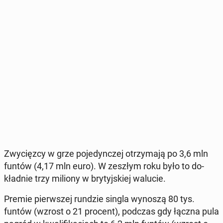
Zwy­cięz­cy w grze po­je­dyn­czej otrzy­ma­ją po 3,6 mln
funtów (4,17 mln euro). W zeszłym roku było to do­
kład­nie trzy miliony w bry­tyj­skiej walucie.
Premie pierw­szej rundzie singla wynoszą 80 tys.
funtów (wzrost o 21 procent), podczas gdy łączna pula