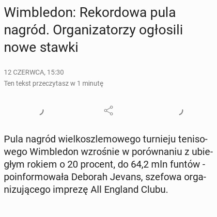
Wim­ble­don: Re­kor­do­wa pula
nagród. Or­ga­ni­za­to­rzy ogło­si­li
nowe stawki
12 CZERWCA, 15:30
Ten tekst przeczytasz w 1 minutę
Pula nagród wiel­kosz­le­mo­we­go tur­nie­ju te­ni­so­
we­go Wim­ble­don wzro­śnie w po­rów­na­niu z ubie­
głym rokiem o 20 procent, do 64,2 mln funtów -
po­in­for­mo­wa­ła Deborah Jevans, szefowa or­ga­
ni­zu­ją­ce­go imprezę All England Clubu.