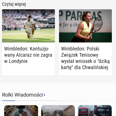
Czytaj więcej
Wim­ble­don: Kon­tu­zjo­
Wim­ble­don: Polski
wa­ny Alcaraz nie zagra
Związek Te­ni­so­wy
w Lon­dy­nie
wysłał wniosek o "dziką
kartę" dla Chwa­liń­skiej
›
Rolki Wiadomości