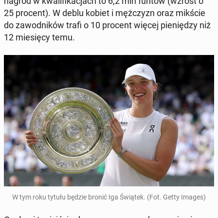
nagród w kwa­li­fi­ka­cjach to 6,2 mln funtów (wzrost o
25 procent). W deblu kobiet i męż­czyzn oraz mikście
do za­wod­ni­ków trafi o 10 procent więcej pie­nię­dzy niż
12 mie­się­cy temu.
W tym roku tytułu będzie bronić Iga Świątek. (Fot. Getty Images)