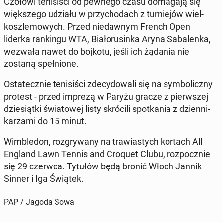
Czołowi te­ni­si­ści od pewnego czasu do­ma­ga­ją się
więk­sze­go udziału w przy­cho­dach z tur­nie­jów wiel­
kosz­le­mo­wych. Przed nie­daw­nym French Open
liderka ran­kin­gu WTA, Bia­ło­ru­sin­ka Aryna Sa­ba­len­ka,
wezwała nawet do bojkotu, jeśli ich żądania nie
zostaną speł­nio­ne.
Osta­tecz­nie te­ni­si­ści zde­cy­do­wa­li się na sym­bo­licz­ny
protest - przed imprezą w Paryżu gracze z pierw­szej
dzie­siąt­ki świa­to­wej listy skró­ci­li spo­tka­nia z dzien­ni­
ka­rza­mi do 15 minut.
Wim­ble­don, roz­gry­wa­ny na tra­wia­stych kortach All
England Lawn Tennis and Croquet Clubu, roz­pocz­nie
się 29 czerwca. Tytułów będą bronić Włoch Jannik
Sinner i Iga Świątek.
PAP / Jagoda Sowa