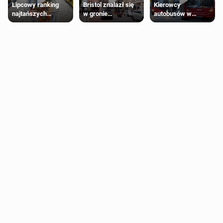
Lipcowy ranking
Bristol znalazł się
Kierowcy
najtańszych
w gronie
autobusów w
supermarketów
najlepszych
Londynie
kierunków podróży
zapowiadają strajki
na świecie