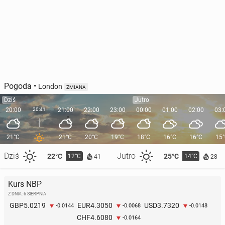
Pogoda
•
London
ZMIANA
Dziś
Jutro
20:00
20:41
21:00
22:00
23:00
00:00
01:00
02:00
03:
21°C
21°C
20°C
19°C
18°C
16°C
16°C
15
Dziś
Jutro
22°C
25°C
12°C
14°C
41
28
Kurs NBP
Z DNIA: 6 SIERPNIA
5.0219
4.3050
3.7320
GBP
EUR
USD
-0.0144
-0.0068
-0.0148
4.6080
CHF
-0.0164