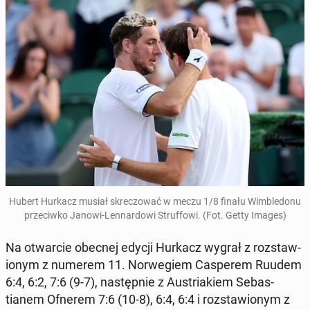
Hubert Hurkacz musiał skrec­zować w meczu 1/8 finału Wim­ble­donu
prze­ci­wko Janowi-Lennar­dowi Struf­fowi
. (Fot. Getty Images)
Na ot­war­cie obecnej edycji Hurkacz wygrał z rozstaw­
ionym z numerem 11. Nor­wegiem Casperem Ruudem
6:4, 6:2, 7:6 (9-7), następ­nie z Aus­tri­akiem Se­bas­
tianem Ofnerem 7:6 (10-8), 6:4, 6:4 i rozstaw­ionym z