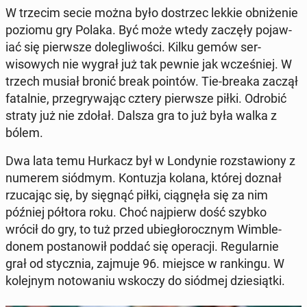
W trzecim secie można było dostrzec lekkie ob­niże­nie
poziomu gry Polaka. Być może wtedy zaczęły po­jaw­
iać się pier­wsze dolegli­woś­ci. Kilku gemów ser­
wisowych nie wygrał już tak pewnie jak wcześniej. W
trzech musiał bronić break pointów. Tie-breaka zaczął
fa­tal­nie, prze­gry­wa­jąc cztery pier­wsze piłki. Odrobić
straty już nie zdołał. Dalsza gra to już była walka z
bólem.
Dwa lata temu Hurkacz był w Lon­dynie rozstaw­iony z
numerem siódmym. Kon­tuz­ja kolana, której doznał
rzu­ca­jąc się, by sięgnąć piłki, ciągnęła się za nim
później półtora roku. Choć na­jpierw dość szybko
wrócił do gry, to tuż przed ubiegłorocznym Wim­ble­
donem postanow­ił poddać się op­er­acji. Reg­u­larnie
grał od sty­cz­nia, zajmuje 96. miejsce w rankingu. W
kole­jnym no­towa­niu wskoczy do siódmej dziesiąt­ki.