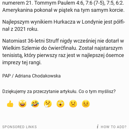
numerem 21. Tommym Paulem 4:6, 7:6 (7-5), 7:5, 6:2.
Amerykan­i­na pokonał w piątek na tym samym korcie.
Na­jlep­szym wynikiem Hurkacza w Lon­dynie jest pół­fi­
nał z 2021 roku.
Nato­mi­ast 36-letni Struff nigdy wcześniej nie dotarł w
Wielkim Szlemie do ćwierć­fi­nału. Został na­js­tarszym
teni­sistą, który pier­wszy raz jest w na­jlep­szej ósemce
imprezy tej rangi.
PAP / Adriana Chodakowska
Dziękujemy za przeczytanie artykułu. Co o tym myślisz?
SPONSORED LINKS
HOW TO ADD?