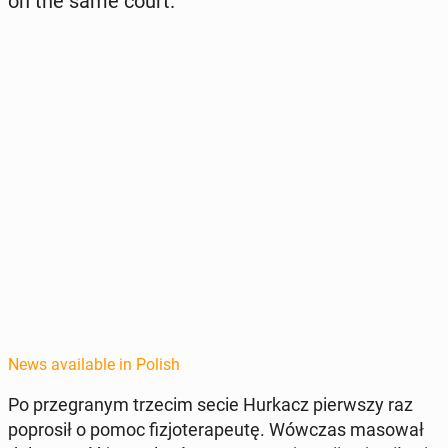
on the same court.
News available in Polish
Po prze­granym trzecim secie Hurkacz pier­wszy raz
poprosił o pomoc fizjoter­apeutę. Wówczas masował