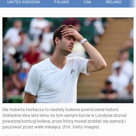
UNITED KINGDOM
POLAND
USA
IRELAND
Dla Huberta Hurkacza to niestety bolesne powtórzenie historii.
Dokładnie dwa lata temu na tym samym korcie w Londynie doznał
poważnej kontuzji kolana, przez którą musiał poddać się operacji i
pauzować przez wiele miesięcy. (Fot. Getty Images)