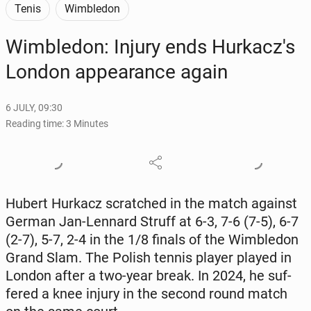
Tenis
Wimbledon
Wim­ble­don: Injury ends Hurkacz's
London ap­pear­ance again
6 JULY, 09:30
Reading time: 3 Minutes
Hubert Hurkacz scratched in the match against
German Jan-Lennard Struff at 6-3, 7-6 (7-5), 6-7
(2-7), 5-7, 2-4 in the 1/8 finals of the Wim­ble­don
Grand Slam. The Polish tennis player played in
London after a two-year break. In 2024, he suf­
fered a knee injury in the second round match