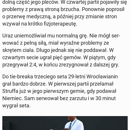
dolną część jego pleców. W czwartej partii po­jaw­iły się
prob­le­my z prawą stroną brzucha. Ponown­ie poprosił
o przerwę me­dy­czną, a później przy zmianie stron
wzywał na krótko fizjoter­apeutę.
Uraz uniemożli­wiał mu nor­mal­ną grę. Nie mógł ser­
wować z pełną siłą, miał wyraźne prob­le­my ze
skrętem ciała. Długo jednak się nie pod­dawał. W
czwartym secie ugrał pięć gemów. W piątym, gdy
prze­gry­wał 2:4, w końcu zrezyg­nował z dalszej gry.
Do tie-breaka trze­ciego seta 29-letni Wrocław­ian­in
grał bardzo dobrze. W pier­wszej partii przeła­mał
Struffa już w jego pier­wszym gemie, gdy podawał
Niemiec. Sam ser­wował bez zarzutu i w 30 minut
wygrał seta.