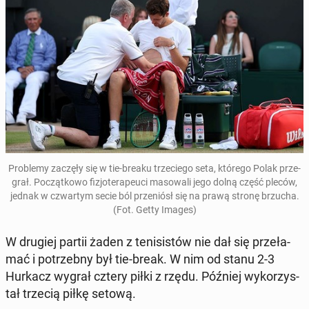
Prob­le­my zaczęły się w tie-breaku trze­ciego seta, którego Polak prze­
grał. Początkowo fizjoter­apeu­ci ma­sowali jego dolną część pleców,
jednak w czwartym secie ból przeniósł się na prawą stronę brzucha.
(Fot. Getty Images)
W drugiej partii żaden z teni­sistów nie dał się przeła­
mać i potrzeb­ny był tie-break. W nim od stanu 2-3
Hurkacz wygrał cztery piłki z rzędu. Później wyko­rzys­
tał trzecią piłkę setową.