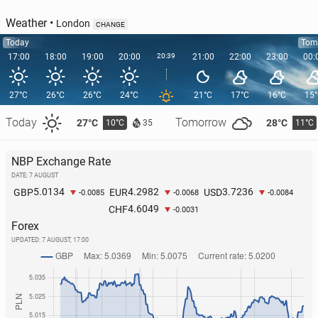
Weather
•
London
CHANGE
Today
Tom
17:00
18:00
19:00
20:00
20:39
21:00
22:00
23:00
00:
27°C
26°C
26°C
24°C
21°C
17°C
16°C
15
Today
Tomorrow
27°C
28°C
10°C
11°C
35
NBP Exchange Rate
DATE: 7 AUGUST
5.0134
4.2982
3.7236
GBP
EUR
USD
-0.0085
-0.0068
-0.0084
4.6049
CHF
-0.0031
Forex
UPDATED:
7 AUGUST, 17:00