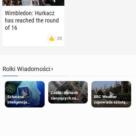
Wim­ble­don: Hurkacz
has reached the round
of 16
20
›
Rolki Wiadomości
Zasiłki dla osób
Sztuczna
BBC Weather
cierpiących na
inteligencja
zapowiada szóstą
schorzenia
próbowała oszukać
falę upałów w
psychiczne
człowieka
Londynie