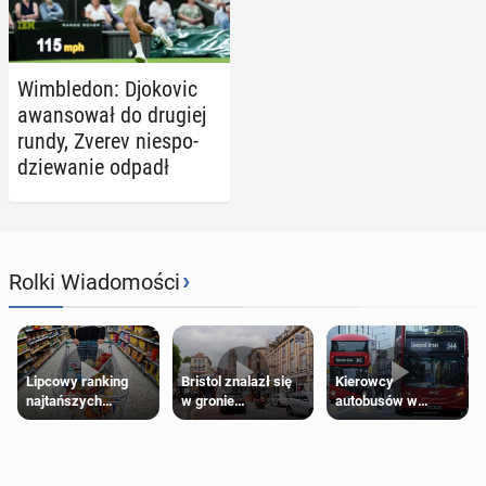
Wim­ble­don: Djo­ko­vic
awan­so­wał do drugiej
rundy, Zverev nie­spo­
dzie­wa­nie odpadł
›
Rolki Wiadomości
Lipcowy ranking
Bristol znalazł się
Kierowcy
najtańszych
w gronie
autobusów w
supermarketów
najlepszych
Londynie
kierunków podróży
zapowiadają strajki
na świecie