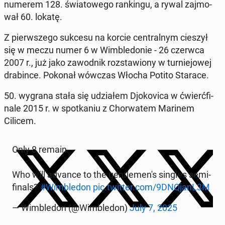
numerem 128. świa­to­we­go ran­kin­gu, a rywal zaj­mo­
wał 60. lokatę.
Z pierw­sze­go sukcesu na korcie cen­tral­nym cieszył
się w meczu numer 6 w Wim­ble­do­nie - 26 czerwca
2007 r., już jako za­wod­nik roz­sta­wio­ny w tur­nie­jo­wej
dra­bin­ce. Pokonał wówczas Włocha Potito Starace.
50. wygrana stała się udzia­łem Djo­ko­vi­ca w ćwierć­fi­
na­le 2015 r. w spo­tka­niu z Chor­wa­tem Marinem
Cilicem.
Only 8 remain...
Who will advance to the gen­tle­me­n's singles semi-
finals?
#Wim­ble­don
pic.twitter.com/9DNQjanL3M
— Wim­ble­don (@Wim­ble­don)
July 7, 2025