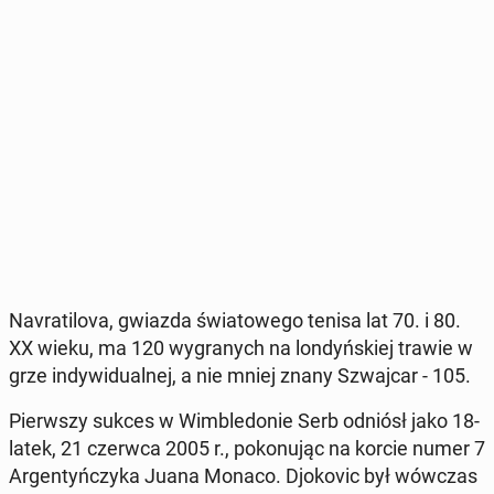
Na­vra­ti­lo­va, gwiazda świa­to­we­go tenisa lat 70. i 80.
XX wieku, ma 120 wy­gra­nych na lon­dyń­skiej trawie w
grze in­dy­wi­du­al­nej, a nie mniej znany Szwaj­car - 105.
Pierw­szy sukces w Wim­ble­do­nie Serb odniósł jako 18-
latek, 21 czerwca 2005 r., po­ko­nu­jąc na korcie numer 7
Ar­gen­tyń­czy­ka Juana Monaco. Djo­ko­vic był wówczas