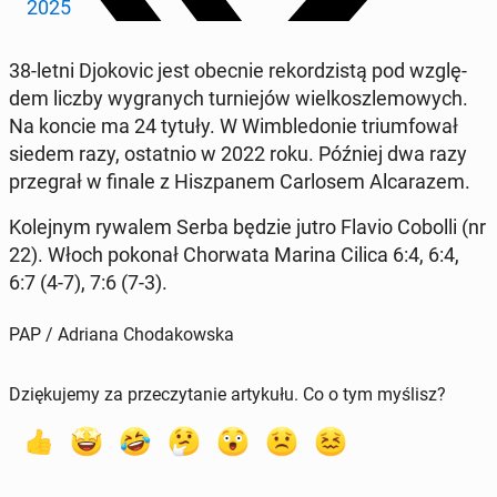
2025
38-letni Djo­ko­vic jest obecnie re­kor­dzi­stą pod wzglę­
dem liczby wy­gra­nych tur­nie­jów wiel­kosz­le­mo­wych.
Na koncie ma 24 tytuły. W Wim­ble­do­nie trium­fo­wał
siedem razy, ostat­nio w 2022 roku. Później dwa razy
prze­grał w finale z Hisz­pa­nem Car­lo­sem Al­ca­ra­zem.
Ko­lej­nym rywalem Serba będzie jutro Flavio Cobolli (nr
22). Włoch pokonał Chor­wa­ta Marina Cilica 6:4, 6:4,
6:7 (4-7), 7:6 (7-3).
PAP / Adriana Chodakowska
Dziękujemy za przeczytanie artykułu. Co o tym myślisz?