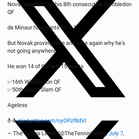
Novak reaches the his 8th con­se­cu­ti­ve Wim­ble­don
QF
de Minaur had points for 5-1
But Novak proving time and time again why he's
not going any­whe­re
He won 14 of the last 15 points
✅16th Wim­ble­don QF
✅50th Grand Slam QF
Ageless
ð·ð¸
pic.twitter.com/oyOPzf8dVI
— The Tennis Letter (@The­Ten­ni­sLet­ter)
July 7,