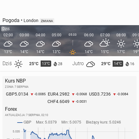
Pogoda
•
London
ZMIANA
Dziś
02:00
03:00
04:00
05:00
05:33
06:00
07:00
08:00
09:
13°C
14°C
14°C
13°C
14°C
15°C
17°C
19
Dziś
Jutro
25°C
29°C
13°C
14°C
28
16
Kurs NBP
Z DNIA: 7 SIERPNIA
5.0134
4.2982
3.7236
GBP
EUR
USD
-0.0085
-0.0068
-0.0084
4.6049
CHF
-0.0031
Forex
AKTUALIZACJA:
7 SIERPNIA, 02:10