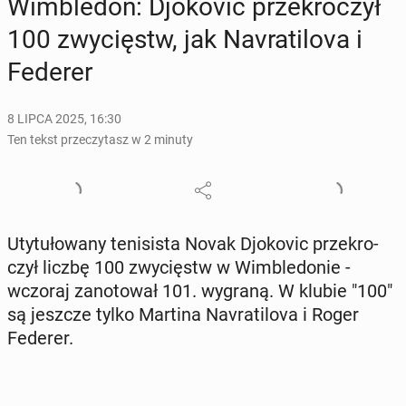
Wim­ble­don: Djo­ko­vic prze­kro­czył
100 zwy­cięstw, jak Na­vra­ti­lo­va i
Federer
8 LIPCA 2025, 16:30
Ten tekst przeczytasz w 2 minuty
Uty­tu­ło­wa­ny te­ni­si­sta Novak Djo­ko­vic prze­kro­
czył liczbę 100 zwy­cięstw w Wim­ble­do­nie -
wczoraj za­no­to­wał 101. wygraną. W klubie "100"
są jeszcze tylko Martina Na­vra­ti­lo­va i Roger
Federer.