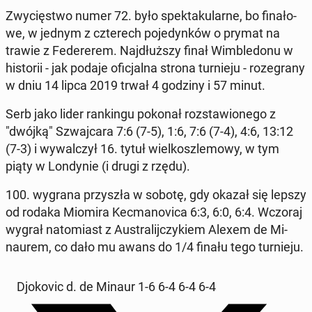
Zwy­cię­stwo numer 72. było spek­ta­ku­lar­ne, bo fi­na­ło­
we, w jednym z czte­rech po­je­dyn­ków o prymat na
trawie z Fe­de­re­rem. Naj­dłuż­szy finał Wim­ble­do­nu w
hi­sto­rii - jak podaje ofi­cjal­na strona tur­nie­ju - ro­ze­gra­ny
w dniu 14 lipca 2019 trwał 4 godziny i 57 minut.
Serb jako lider ran­kin­gu pokonał roz­sta­wio­ne­go z
"dwójką" Szwaj­ca­ra 7:6 (7-5), 1:6, 7:6 (7-4), 4:6, 13:12
(7-3) i wy­wal­czył 16. tytuł wiel­kosz­le­mo­wy, w tym
piąty w Lon­dy­nie (i drugi z rzędu).
100. wygrana przy­szła w sobotę, gdy okazał się lepszy
od rodaka Miomira Kec­ma­no­vi­ca 6:3, 6:0, 6:4. Wczoraj
wygrał na­to­miast z Au­stra­lij­czy­kiem Alexem de Mi­
nau­rem, co dało mu awans do 1/4 finału tego tur­nie­ju.
Djo­ko­vic d. de Minaur 1-6 6-4 6-4 6-4