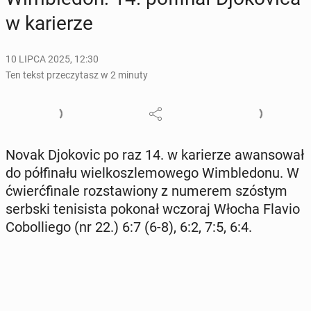
w ka­rie­rze
10 LIPCA 2025, 12:30
Ten tekst przeczytasz w 2 minuty
Novak Djo­ko­vic po raz 14. w ka­rie­rze awan­so­wał
do pół­fi­na­łu wiel­kosz­le­mo­we­go Wim­ble­do­nu. W
ćwierć­fi­na­le roz­sta­wio­ny z numerem szóstym
serbski te­ni­si­sta pokonał wczoraj Włocha Flavio
Co­bol­lie­go (nr 22.) 6:7 (6-8), 6:2, 7:5, 6:4.