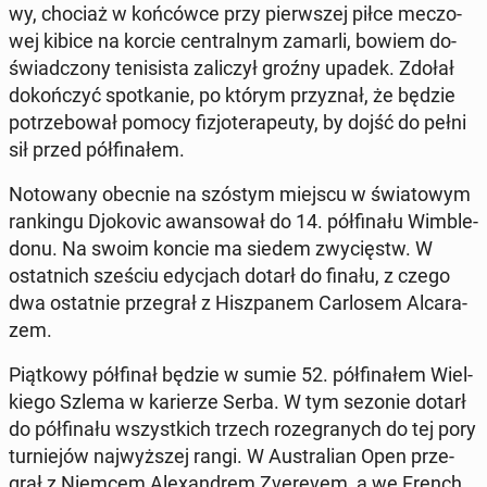
wy, chociaż w koń­ców­ce przy pierw­szej piłce me­czo­
wej kibice na korcie cen­tral­nym zamarli, bowiem do­
świad­czo­ny te­ni­si­sta za­li­czył groźny upadek. Zdołał
do­koń­czyć spo­tka­nie, po którym przy­znał, że będzie
po­trze­bo­wał pomocy fi­zjo­te­ra­peu­ty, by dojść do pełni
sił przed pół­fi­na­łem.
No­to­wa­ny obecnie na szóstym miejscu w świa­to­wym
ran­kin­gu Djo­ko­vic awan­so­wał do 14. pół­fi­na­łu Wim­ble­
do­nu. Na swoim koncie ma siedem zwy­cięstw. W
ostat­nich sześciu edy­cjach dotarł do finału, z czego
dwa ostat­nie prze­grał z Hisz­pa­nem Car­lo­sem Al­ca­ra­
zem.
Piąt­ko­wy pół­fi­nał będzie w sumie 52. pół­fi­na­łem Wiel­
kie­go Szlema w ka­rie­rze Serba. W tym sezonie dotarł
do pół­fi­na­łu wszyst­kich trzech ro­ze­gra­nych do tej pory
tur­nie­jów naj­wyż­szej rangi. W Au­stra­lian Open prze­
grał z Niemcem Ale­xan­drem Zve­re­vem, a we French