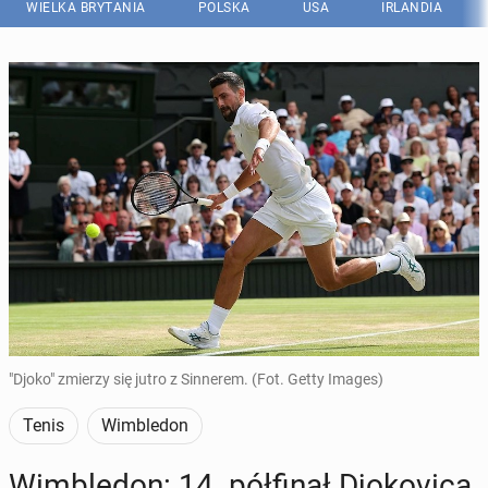
WIELKA BRYTANIA
POLSKA
USA
IRLANDIA
"Djoko" zmierzy się jutro z Sinnerem. (Fot. Getty Images)
Tenis
Wimbledon
Wim­ble­don: 14. pół­fi­nał Djo­ko­vi­ca