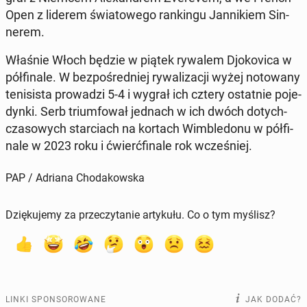
Open z liderem świa­to­we­go ran­kin­gu Jan­ni­kiem Sin­
ne­rem.
Właśnie Włoch będzie w piątek rywalem Djo­ko­vi­ca w
pół­fi­na­le. W bez­po­śred­niej ry­wa­li­za­cji wyżej no­to­wa­ny
te­ni­si­sta pro­wa­dzi 5-4 i wygrał ich cztery ostat­nie po­je­
dyn­ki. Serb trium­fo­wał jednach w ich dwóch do­tych­
cza­so­wych star­ciach na kortach Wim­ble­do­nu w pół­fi­
na­le w 2023 roku i ćwierć­fi­na­le rok wcze­śniej.
PAP / Adriana Chodakowska
Dziękujemy za przeczytanie artykułu. Co o tym myślisz?
LINKI SPONSOROWANE
JAK DODAĆ?