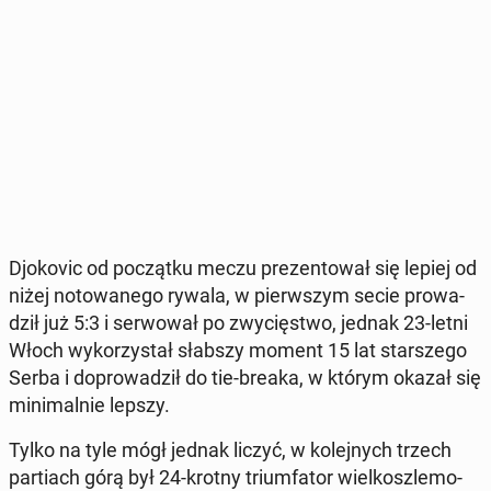
Djo­ko­vic od po­cząt­ku meczu pre­zen­to­wał się lepiej od
niżej no­to­wa­ne­go rywala, w pierw­szym secie pro­wa­
dził już 5:3 i ser­wo­wał po zwy­cię­stwo, jednak 23-letni
Włoch wy­ko­rzy­stał słabszy moment 15 lat star­sze­go
Serba i do­pro­wa­dził do tie-breaka, w którym okazał się
mi­ni­mal­nie lepszy.
Tylko na tyle mógł jednak liczyć, w ko­lej­nych trzech
par­tiach górą był 24-krotny trium­fa­tor wiel­kosz­le­mo­