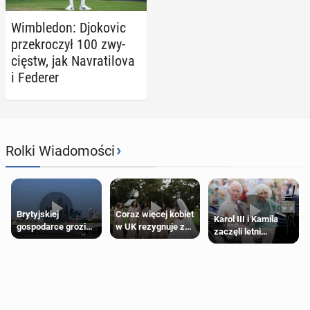
Wim­ble­don: Djo­ko­vic
prze­kro­czył 100 zwy­
cięstw, jak Na­vra­ti­lo­va
i Federer
›
Rolki Wiadomości
Brytyjskiej
Coraz więcej kobiet
Karol III i Kamila
gospodarce grozi
w UK rezygnuje z
zaczęli letni
recesja, jeśli
roli druhny na
odpoczynek po
kryzys na Bliskim
ślubie
Igrzyskach
Wschodzie się
Wspólnoty w
przedłuży
Glasgow