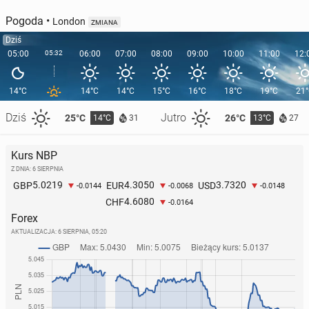
Pogoda
•
London
ZMIANA
Dziś
05:00
05:32
06:00
07:00
08:00
09:00
10:00
11:00
12:
14°C
14°C
14°C
15°C
16°C
18°C
19°C
21
Dziś
Jutro
25°C
26°C
14°C
13°C
31
27
Kurs NBP
Z DNIA: 6 SIERPNIA
5.0219
4.3050
3.7320
GBP
EUR
USD
-0.0144
-0.0068
-0.0148
4.6080
CHF
-0.0164
Forex
AKTUALIZACJA:
6 SIERPNIA, 05:20