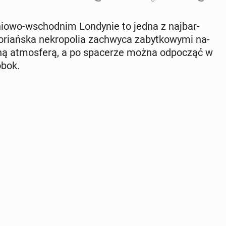
dnio­wo-wschod­nim Lon­dy­nie to jedna z naj­bar­
o­riań­ska ne­kro­po­lia za­chwy­ca za­byt­ko­wy­mi na­
oj­ną at­mos­fe­rą, a po spa­ce­rze można od­po­cząć w
obok.