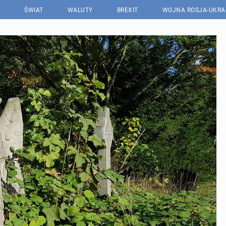
ŚWIAT
WALUTY
BREXIT
WOJNA ROSJA-UKRA