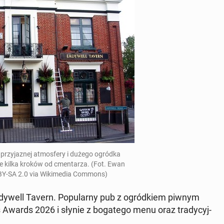
przy­ja­znej at­mos­fe­ry i dużego ogródka
­wie kilka kroków od cmen­ta­rza. (Fot. Ewan
-SA 2.0 via Wi­ki­me­dia Commons)
a­dy­well Tavern. Po­pu­lar­ny pub z ogród­kiem piwnym
os Awards 2026 i słynie z bo­ga­te­go menu oraz tra­dy­cyj­