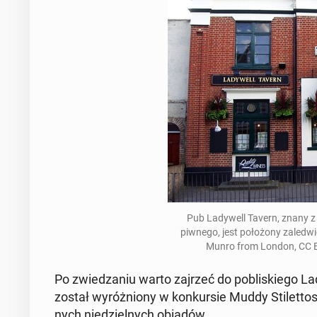
Pub La­dy­well Tavern, znany z 
piwnego, jest po­ło­żo­ny za­le­d
Munro from London, CC BY
Po zwie­dza­niu warto zajrzeć do po­bli­skie­go L
został wy­róż­nio­ny w kon­kur­sie Muddy Sti­let­t
nych nie­dziel­nych obiadów.