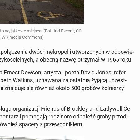
 to wy­jąt­ko­we miejsce. (Fot. Irid Escent, CC
a Wi­ki­me­dia Commons)
o­łą­cze­nia dwóch ne­kro­po­lii utwo­rzo­nych w od­po­wie­
 przy­ko­ściel­nych, a obecną nazwę otrzy­mał w 1965 roku.
a Ernest Dowson, artysta i poeta David Jones, re­for­
­za­beth Watkins, uzna­wa­na za ostat­nią żyjącą uczest­
lii znaj­du­je się również około 500 grobów żoł­nie­rzy
uga or­ga­ni­za­cji Friends of Broc­kley and La­dy­well Ce­
cmen­tarz i po­ma­ga­ją ro­dzi­nom od­na­leźć groby przod­
 również spacery z prze­wod­ni­kiem.