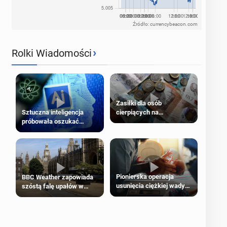
Źródło: currencybeacon.com
›
Rolki Wiadomości
Zasiłki dla osób
cierpiących na
Sztuczna inteligencja
schorzenia psychiczne
próbowała oszukać
człowieka
Pionierska operacja
BBC Weather zapowiada
usunięcia ciężkiej wady
szóstą falę upałów w
wrodzonej płodu w łonie
Londynie
matki