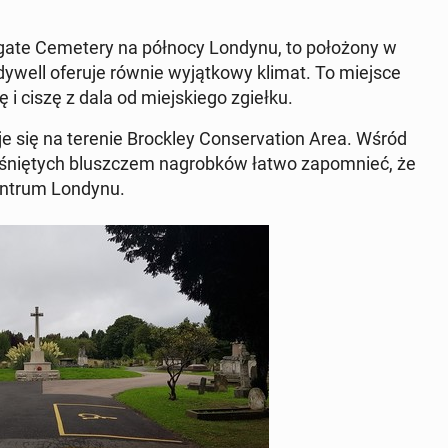
a­te Ce­me­te­ry na północy Londynu, to po­ło­żo­ny w
dy­well oferuje równie wy­jąt­ko­wy klimat. To miejsce
dę i ciszę z dala od miej­skie­go zgiełku.
­je się na terenie Broc­kley Con­se­rva­tion Area. Wśród
ro­śnię­tych blusz­czem na­grob­ków łatwo za­po­mnieć, że
 centrum Londynu.