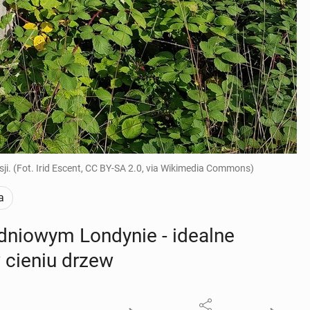
ksji. (Fot. Irid Escent, CC BY-SA 2.0, via Wikimedia Commons)
a
u­dnio­wym Lon­dy­nie - idealne
w cieniu drzew