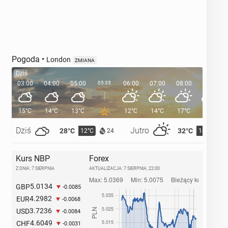
Pogoda
•
London
ZMIANA
Dziś
03:00
04:00
05:00
05:35
06:00
07:00
08:00
09:00
15°C
14°C
13°C
12°C
14°C
17°C
21°C
Dziś
Jutro
28°C
32°C
12°C
14°C
24
Kurs NBP
Forex
Z DNIA: 7 SIERPNIA
AKTUALIZACJA:
7 SIERPNIA, 22:00
5.0134
GBP
-0.0085
4.2982
EUR
-0.0068
3.7236
USD
-0.0084
4.6049
CHF
-0.0031