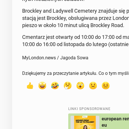
Broc­kley and La­dy­well Ce­me­te­ry znaj­du­je si
stacją jest Broc­kley, ob­słu­gi­wa­na przez Lon
pieszo w około 10 minut ulicą Broc­kley Road.
Cmen­tarz jest otwarty od 10:00 do 17:00 od marc
10:00 do 16:00 od li­sto­pa­da do lutego (ostat­ni
MyLondon.news / Jagoda Sowa
Dziękujemy za przeczytanie artykułu. Co o tym myśl
LINKI SPONSOROWANE
european rem
eu