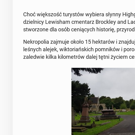
Choć więk­szość tu­ry­stów wybiera słynny Hi­gh­g
dziel­ni­cy Le­wi­sham cmen­tarz Broc­kley and La­
stwo­rzo­ne dla osób ce­nią­cych hi­sto­rię, przy­ro­
Ne­kro­po­lia zajmuje około 15 hek­ta­rów i znaj­du
leśnych alejek, wik­to­riań­skich po­mni­ków i po­
za­le­d­wie kilka ki­lo­me­trów dalej tętni życiem