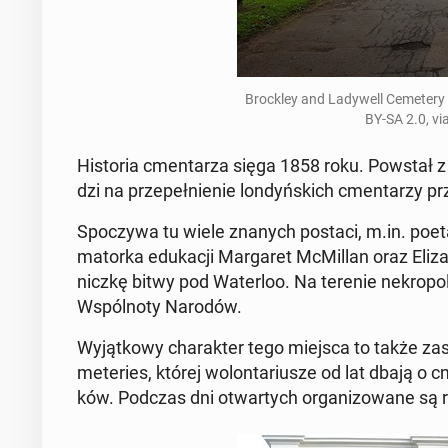
Broc­kley and La­dy­well Ce­me­te­ry
BY-SA 2.0, vi
Hi­sto­ria cmen­ta­rza sięga 1858 roku. Powstał z p
dzi na prze­peł­nie­nie lon­dyń­skich cmen­ta­rzy
Spo­czy­wa tu wiele znanych postaci, m.in. poet
ma­tor­ka edu­ka­cji Mar­ga­ret McMil­lan oraz Eli
nicz­kę bitwy pod Wa­ter­loo. Na terenie ne­kro­po­
Wspól­no­ty Narodów.
Wy­jąt­ko­wy cha­rak­ter tego miejsca to także zasł
me­te­ries, której wo­lon­ta­riu­sze od lat dbają o 
ków. Podczas dni otwar­tych or­ga­ni­zo­wa­ne są