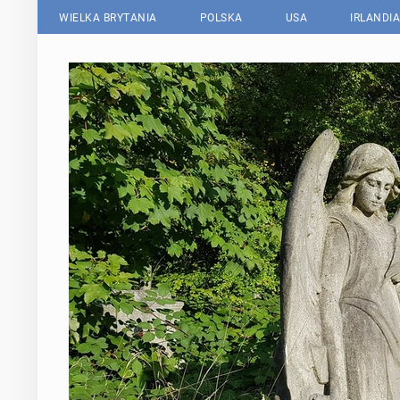
WIELKA BRYTANIA
POLSKA
USA
IRLANDIA