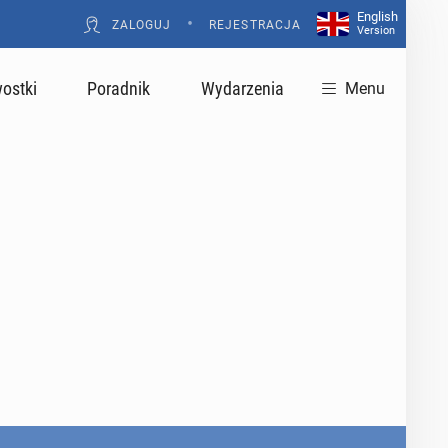
English
•
ZALOGUJ
REJESTRACJA
Version
ostki
Poradnik
Wydarzenia
Menu