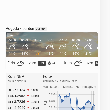
Pogoda
•
London
ZMIANA
Dziś
04:00
05:00
05:35
06:00
07:00
08:00
09:00
10:00
14°C
13°C
13°C
14°C
16°C
21°C
23°C
Dziś
Jutro
28°C
32°C
13°C
14°C
24
Kurs NBP
Forex
Z DNIA: 7 SIERPNIA
AKTUALIZACJA:
7 SIERPNIA, 22:00
5.0134
GBP
-0.0085
4.2982
EUR
-0.0068
3.7236
USD
-0.0084
4.6049
CHF
-0.0031