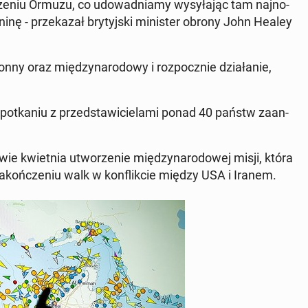
e­niu Ormuzu, co udo­wad­nia­my wy­sy­ła­jąc tam naj­no­
i­nę - prze­ka­zał bry­tyj­ski mi­ni­ster obrony John Healey
nny oraz mię­dzy­na­ro­do­wy i roz­pocz­nie dzia­ła­nie,
o­tka­niu z przed­sta­wi­cie­la­mi ponad 40 państw za­an­
wie kwiet­nia utwo­rze­nie mię­dzy­na­ro­do­wej misji, która
­koń­cze­niu walk w kon­flik­cie między USA i Iranem.