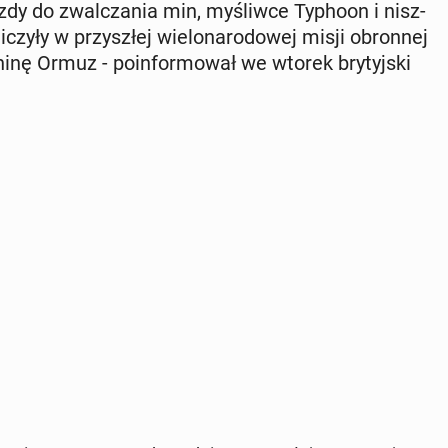
azdy do zwal­cza­nia min, my­śliw­ce Typhoon i nisz­
czy­ły w przy­szłej wie­lo­na­ro­do­wej misji obron­nej
­nę Ormuz - po­in­for­mo­wał we wtorek bry­tyj­ski