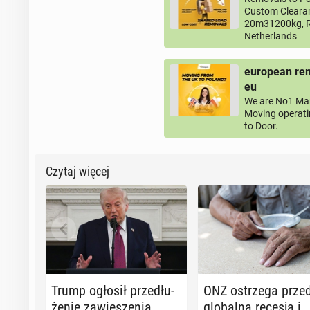
Custom Clearan
20m31200kg, R
Netherlands
european rem
eu
We are No1 Man
Moving operati
to Door.
Czytaj więcej
Trump ogłosił prze­dłu­
ONZ ostrze­ga prze
że­nie za­wie­sze­nia
glo­bal­ną recesją i