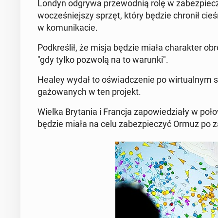
Londyn odgrywa prze­wod­nią rolę w za­bez­pie­cz
wo­cze­śniej­szy sprzęt, który będzie chronił cie­śn
w ko­mu­ni­ka­cie.
Pod­kre­ślił, że misja będzie miała cha­rak­ter obro
"gdy tylko pozwolą na to warunki".
Healey wydał to oświad­cze­nie po wir­tu­al­nym sp
ga­żo­wa­nych w ten projekt.
Wielka Bry­ta­nia i Francja za­po­wie­dzia­ły w poło
będzie miała na celu za­bez­pie­czyć Ormuz po za