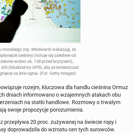
du mor­skie­go (np. Win­dward) wska­zu­ją, że
pły­nię­cie cie­śni­ny (notuje się za­le­d­wie od
k dzien­nie wobec ok. 138 przed kry­zy­sem),
IS (lo­ka­li­za­to­ry GPS)
, aby prze­miesz­czać
ą­gnię­cia na linie ognia. (Fot. Getty Images)
wią­zu­je rozejm, klu­czo­wa dla handlu cie­śni­na Ormuz
t­nich dniach in­for­mo­wa­no o wza­jem­nych atakach obu
e­rze­niach na statki han­dlo­we. Rozmowy o trwałym
ą swoje pro­po­zy­cje po­ro­zu­mie­nia.
 prze­pły­wa 20 proc. zu­ży­wa­nej na świecie ropy i
sy do­pro­wa­dzi­ła do wzrostu cen tych su­row­ców.