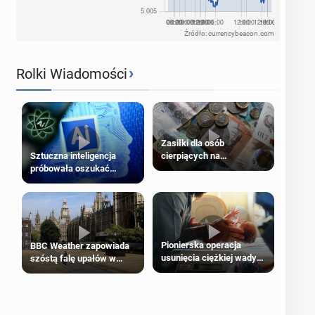
Źródło: currencybeacon.com
›
Rolki Wiadomości
Zasiłki dla osób
cierpiących na
Sztuczna inteligencja
schorzenia psychiczne
próbowała oszukać
człowieka
Pionierska operacja
BBC Weather zapowiada
usunięcia ciężkiej wady
szóstą falę upałów w
wrodzonej płodu w łonie
Londynie
matki