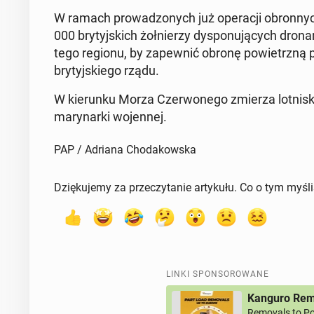
W ramach pro­wa­dzo­nych już ope­ra­cji obron­ny
000 bry­tyj­skich żoł­nie­rzy dys­po­nu­ją­cych dr
tego regionu, by za­pew­nić obronę po­wietrz­ną po­
bry­tyj­skie­go rządu.
W kie­run­ku Morza Czer­wo­ne­go zmierza lot­ni­s
ma­ry­nar­ki wo­jen­nej.
PAP / Adriana Chodakowska
Dziękujemy za przeczytanie artykułu. Co o tym myśl
LINKI SPONSOROWANE
Kanguro Remo
Removals to Po