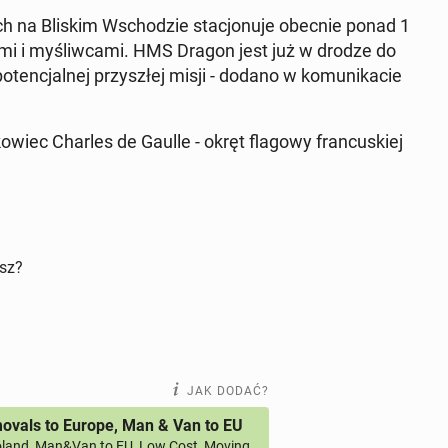
ch na Bliskim Wscho­dzie sta­cjo­nu­je obecnie ponad 1
onami i my­śliw­ca­mi. HMS Dragon jest już w drodze do
ten­cjal­nej przy­szłej misji - dodano w ko­mu­ni­ka­cie
ko­wiec Charles de Gaulle - okręt flagowy fran­cu­skiej
isz?
JAK DODAĆ?
vals to Europe, Man & Van to EU
land, Man&Van to EU, Low Cost, Moving,