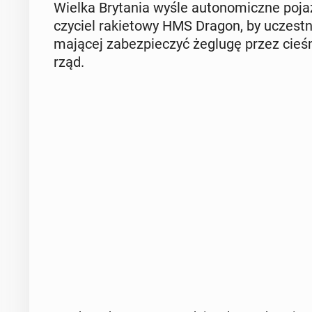
Wielka Bry­ta­nia wyśle au­to­no­micz­ne poj
czy­ciel ra­kie­to­wy HMS Dragon, by uczest­ni­
mającej za­bez­pie­czyć żeglugę przez cie­śni
rząd.