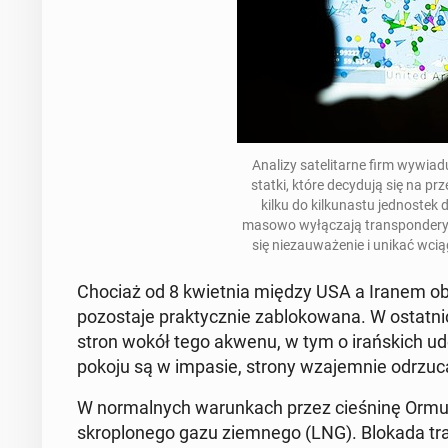
Analizy sa­te­li­tar­ne firm wywia
statki, które de­cy­du­ją się na prze­
kilku do kil­ku­na­stu jed­no­ste
masowo wy­łą­cza­ją trans­pon­de­ry A
się nie­zau­wa­że­nie i unikać wci
Chociaż od 8 kwiet­nia między USA a Iranem obo­
po­zo­sta­je prak­tycz­nie za­blo­ko­wa­na. W osta
stron wokół tego akwenu, w tym o irań­skich ud
pokoju są w impasie, strony wza­jem­nie od­rzu­ca­j
W nor­mal­nych wa­run­kach przez cie­śni­nę Ormuz
skro­plo­ne­go gazu ziem­ne­go (LNG). Blokada tra