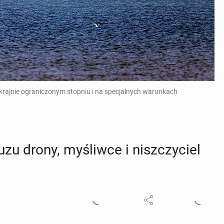
krajnie ograniczonym stopniu i na specjalnych warunkach
u drony, my­śliw­ce i nisz­czy­ciel