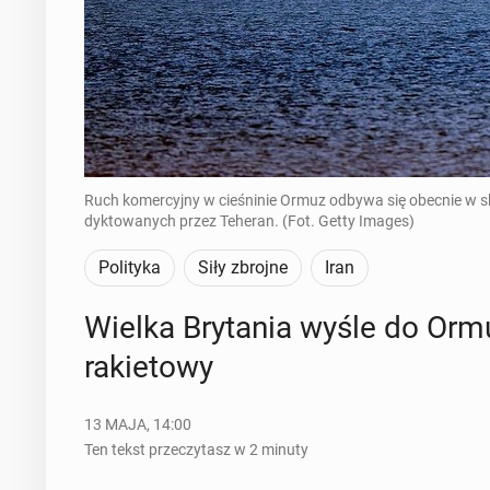
Ruch komercyjny w cieśninie Ormuz odbywa się obecnie w s
dyktowanych przez Teheran. (Fot. Getty Images)
Polityka
Siły zbrojne
Iran
Wielka Bry­ta­nia wyśle do Ormuz
ra­kie­to­wy
13 MAJA, 14:00
Ten tekst przeczytasz w 2 minuty