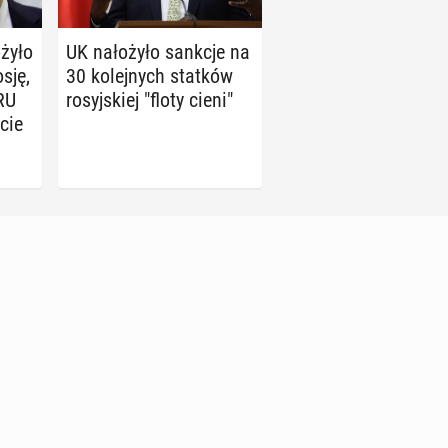
ży­ło
UK na­ło­ży­ło sankcje na
sję,
30 ko­lej­nych statków
RU
ro­syj­skiej "floty cieni"
ucie