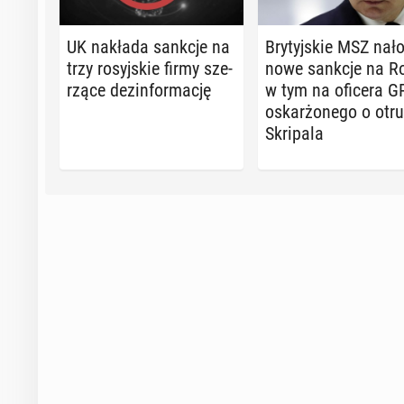
UK nakłada sankcje na
Bry­tyj­skie MSZ na­ło­
trzy ro­syj­skie firmy sze­
nowe sankcje na Ro
rzą­ce dez­in­for­ma­cję
w tym na oficera G
oskar­żo­ne­go o otr
Skri­pa­la