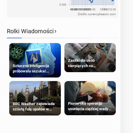
Źródło: currencybeacon.com
›
Rolki Wiadomości
Zasiłki dla osób
cierpiących na
Sztuczna inteligencja
schorzenia psychiczne
próbowała oszukać
człowieka
Pionierska operacja
BBC Weather zapowiada
usunięcia ciężkiej wady
szóstą falę upałów w
wrodzonej płodu w łonie
Londynie
matki