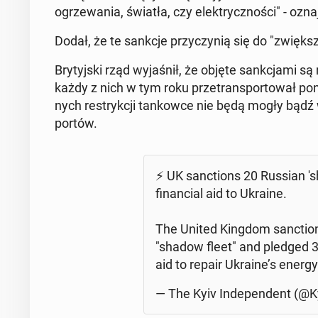
ogrze­wa­nia, światła, czy elek­trycz­no­ści" - ozn
Dodał, że te sankcje przy­czy­nią się do "zwięk­sze
Bry­tyj­ski rząd wy­ja­śnił, że objęte sank­cja­mi
każdy z nich w tym roku prze­trans­por­to­wał pon
nych re­stryk­cji tan­kow­ce nie będą mogły bądź w
portów.
⚡️ UK sanc­tions 20 Russian 's
fi­nan­cial aid to Ukraine.
The United Kingdom sanc­tio­
"shadow fleet" and pledged 35
aid to repair Ukraine’s energy
— The Kyiv In­de­pen­dent (@Ky