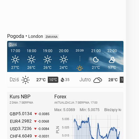
Pogoda
•
London
ZMIANA
Dziś
17:00
18:00
19:00
20:00
20:39
21:00
22:00
23:00
27°C
26°C
26°C
24°C
21°C
17°C
16°C
Dziś
Jutro
27°C
28°C
10°C
11°C
35
Kurs NBP
Forex
Z DNIA: 7 SIERPNIA
AKTUALIZACJA:
7 SIERPNIA, 17:00
5.0134
GBP
-0.0085
4.2982
EUR
-0.0068
3.7236
USD
-0.0084
4.6049
CHF
-0.0031