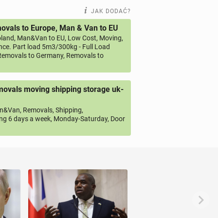
JAK DODAĆ?
vals to Europe, Man & Van to EU
land, Man&Van to EU, Low Cost, Moving,
ce. Part load 5m3/300kg - Full Load
emovals to Germany, Removals to
ovals moving shipping storage uk-
&Van, Removals, Shipping,
ng 6 days a week, Monday-Saturday, Door