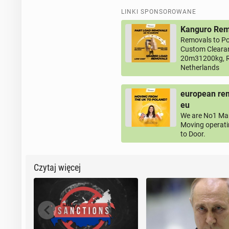
LINKI SPONSOROWANE
Kanguro Remo
Removals to Po
Custom Clearan
20m31200kg, R
Netherlands
european rem
eu
We are No1 Man
Moving operati
to Door.
Czytaj więcej