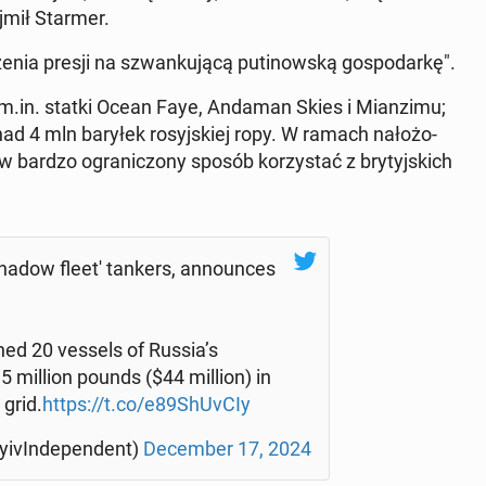
aj­mił Starmer.
­nia presji na szwan­ku­ją­cą pu­ti­now­ską go­spo­dar­kę".
 są m.in. statki Ocean Faye, Andaman Skies i Mian­zi­mu;
ad 4 mln baryłek ro­syj­skiej ropy. W ramach na­ło­żo­
 bardzo ogra­ni­czo­ny sposób ko­rzy­stać z bry­tyj­skich
hadow fleet' tankers, an­no­un­ces
ned 20 vessels of Russia’s
 million pounds ($44 million) in
 grid.
https://t.co/e89ShUvCIy
­ivIn­de­pen­dent)
De­cem­ber 17, 2024