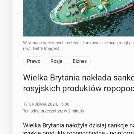
W ramach nałożonych restrykcji tankowce nie będą mogły b
(Fot. Getty Images)
Prawo
Rosja
Biznes
Wielka Bry­ta­nia nakłada sankc
ro­syj­skich pro­duk­tów ro­po­po
17 GRUDNIA 2024, 15:00
Ten tekst przeczytasz w 2 minuty
Wielka Bry­ta­nia na­ło­ży­ła dzisiaj sankcje na
syj­skie pro­duk­ty ro­po­po­chod­ne - po­in­