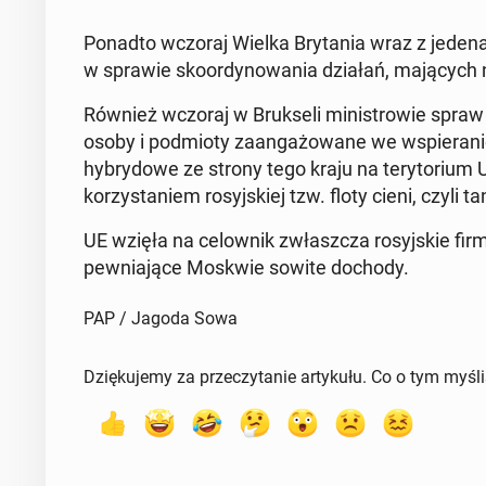
Ponadto wczoraj Wielka Bry­ta­nia wraz z je­de­n
w sprawie sko­or­dy­no­wa­nia działań, ma­ją­cych na
Również wczoraj w Bruk­se­li mi­ni­stro­wie spraw z
osoby i pod­mio­ty za­an­ga­żo­wa­ne we wspie­ra­
hy­bry­do­we ze strony tego kraju na te­ry­to­rium U
ko­rzy­sta­niem ro­syj­skiej tzw. floty cieni, czyli 
UE wzięła na ce­low­nik zwłasz­cza ro­syj­skie firmy
pew­nia­ją­ce Moskwie sowite dochody.
PAP / Jagoda Sowa
Dziękujemy za przeczytanie artykułu. Co o tym myśl