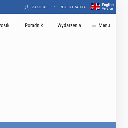
English
•
ZALOGUJ
REJESTRACJA
Version
ostki
Poradnik
Wydarzenia
Menu