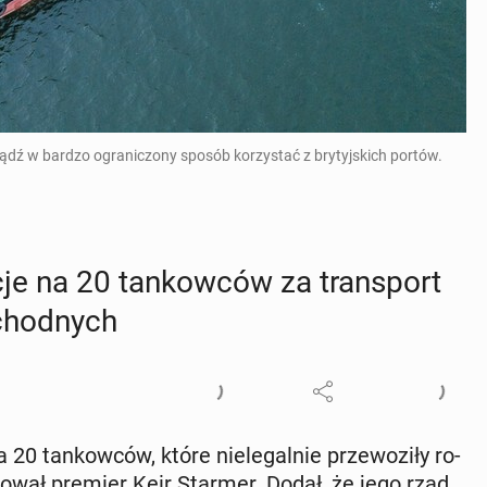
ądź w bardzo ograniczony sposób korzystać z brytyjskich portów.
je na 20 tan­kow­ców za trans­port
­chod­nych
 20 tan­kow­ców, które nie­le­gal­nie prze­wo­zi­ły ro­
for­mo­wał premier Keir Starmer. Dodał, że jego rząd