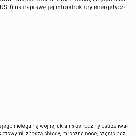
D) na naprawę jej in­fra­struk­tu­ry ener­ge­tycz­
go nie­le­gal­ną wojnę, ukra­iń­skie rodziny ostrze­li­wa­
ra­kie­to­wy­mi, znoszą chłody, mroczne noce, często bez