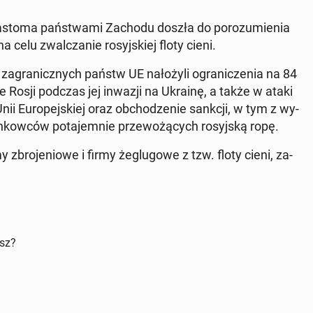
a­sto­ma pań­stwa­mi Zachodu doszła do po­ro­zu­mie­nia
 celu zwal­cza­nie ro­syj­skiej floty cieni.
a­gra­nicz­nych państw UE na­ło­ży­li ogra­ni­cze­nia na 84
nie Rosji podczas jej inwazji na Ukrainę, a także w ataki
nii Eu­ro­pej­skiej oraz ob­cho­dze­nie sankcji, w tym z wy­
tan­kow­ców po­ta­jem­nie prze­wo­żą­cych ro­syj­ską ropę.
 zbro­je­nio­we i firmy że­glu­go­we z tzw. floty cieni, za­
isz?