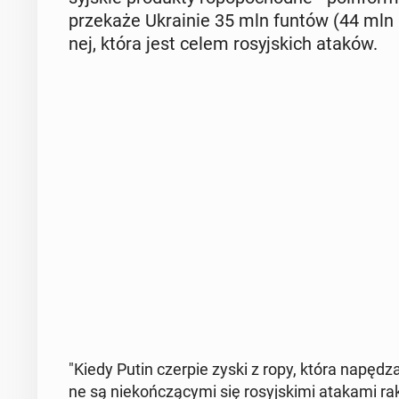
prze­ka­że Ukra­inie 35 mln funtów (44 mln US
nej, która jest celem ro­syj­skich ataków.
"Kiedy Putin czerpie zyski z ropy, która napędza je
ne są nie­koń­czą­cy­mi się ro­syj­ski­mi atakami 