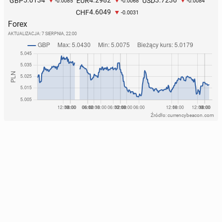
GBP
EUR
USD
-0.0085
-0.0068
-0.0084
4.6049
CHF
-0.0031
Forex
AKTUALIZACJA:
7 SIERPNIA, 22:00
Źródło: currencybeacon.com