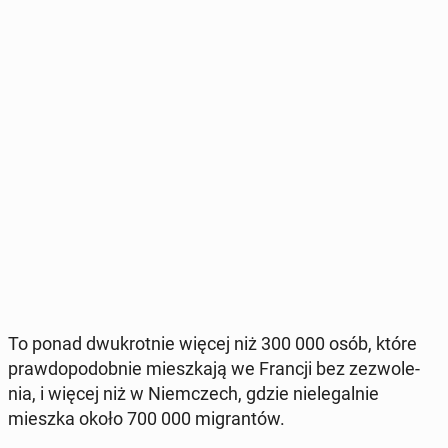
To ponad dwu­krot­nie więcej niż 300 000 osób, które
praw­do­po­dob­nie miesz­ka­ją we Francji bez ze­zwo­le­
nia, i więcej niż w Niem­czech, gdzie nie­le­gal­nie
mieszka około 700 000 mi­gran­tów.