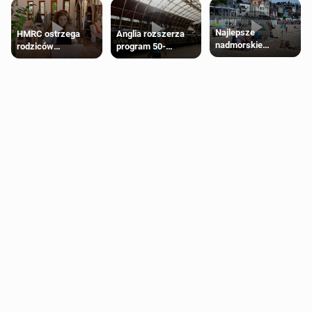
Najlepsze
HMRC ostrzega
Anglia rozszerza
nadmorskie
rodziców
program 50-
miasteczko blisko
pobierających Child
procentowych
Londynu
Benefit. Mogą być
zniżek kolejowych
zobowiązani do
na 18-latków
zwrotu zasiłku