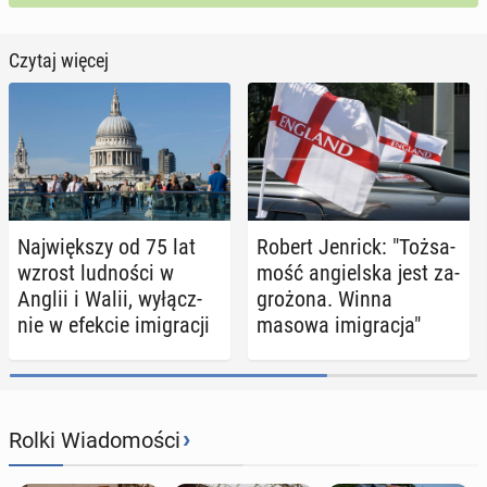
Czytaj więcej
Naj­więk­szy od 75 lat
Robert Jenrick: "Toż­sa­
wzrost lud­no­ści w
mość an­giel­ska jest za­
Anglii i Walii, wy­łącz­
gro­żo­na. Winna
nie w efekcie imi­gra­cji
masowa imi­gra­cja"
›
Rolki Wiadomości