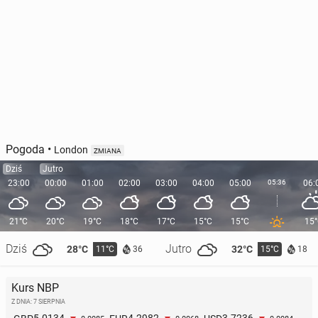
Pogoda
•
London
ZMIANA
Dziś
Jutro
23:00
00:00
01:00
02:00
03:00
04:00
05:00
05:36
06:
21°C
20°C
19°C
18°C
17°C
15°C
15°C
15
Dziś
Jutro
28°C
32°C
11°C
15°C
36
18
Kurs NBP
Z DNIA: 7 SIERPNIA
5.0134
4.2982
3.7236