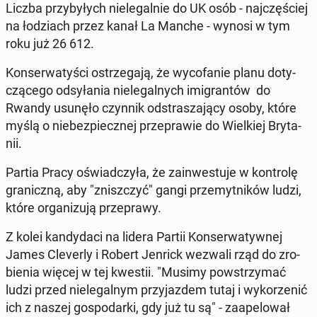
Liczba przy­by­łych nie­le­gal­nie do UK osób - naj­czę­ściej
na ło­dziach przez kanał La Manche - wynosi w tym
roku już 26 612.
Kon­ser­wa­ty­ści ostrze­ga­ją, że wy­co­fa­nie planu do­ty­
czą­ce­go od­sy­ła­nia nie­le­gal­nych imi­gran­tów do
Rwandy usunęło czynnik od­stra­sza­ją­cy osoby, które
myślą o nie­bez­piecz­nej prze­pra­wie do Wiel­kiej Bry­ta­
nii.
Partia Pracy oświad­czy­ła, że ​​za­in­we­stu­je w kon­tro­lę
gra­nicz­ną, aby "znisz­czyć" gangi prze­myt­ni­ków ludzi,
które or­ga­ni­zu­ją prze­pra­wy.
Z kolei kan­dy­da­ci na lidera Partii Kon­ser­wa­tyw­nej
James Cle­ver­ly i Robert Jenrick wezwali rząd do zro­
bie­nia więcej w tej kwestii. "Musimy po­wstrzy­mać
ludzi przed nie­le­gal­nym przy­jaz­dem tutaj i wy­ko­rze­nić
ich z naszej go­spo­dar­ki, gdy już tu są" - za­ape­lo­wał