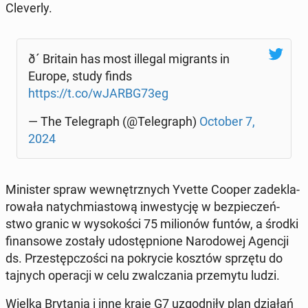
Cle­ver­ly.
ð´ Britain has most illegal mi­grants in
Europe, study finds
https://t.co/wJARBG73eg
— The Te­le­graph (@Te­le­graph)
October 7,
2024
Mi­ni­ster spraw we­wnętrz­nych Yvette Cooper za­de­kla­
ro­wa­ła na­tych­mia­sto­wą in­we­sty­cję w bez­pie­czeń­
stwo granic w wy­so­ko­ści 75 mi­lio­nów funtów, a środki
fi­nan­so­we zostały udo­stęp­nio­ne Na­ro­do­wej Agencji
ds. Prze­stęp­czo­ści na po­kry­cie kosztów sprzętu do
tajnych ope­ra­cji w celu zwal­cza­nia prze­my­tu ludzi.
Wielka Bry­ta­nia i inne kraje G7 uzgod­ni­ły plan działań