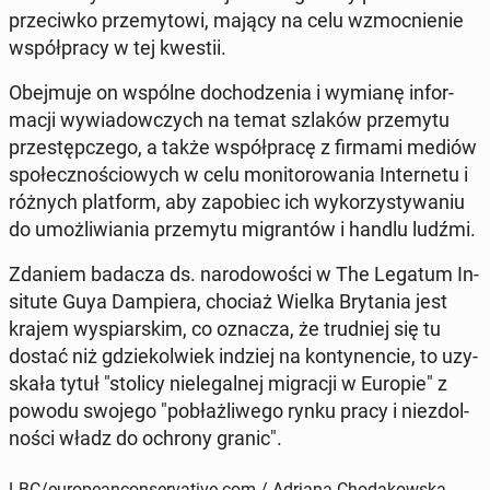
prze­ciw­ko prze­my­to­wi, mający na celu wzmoc­nie­nie
współ­pra­cy w tej kwestii.
Obej­mu­je on wspólne do­cho­dze­nia i wymianę in­for­
ma­cji wy­wia­dow­czych na temat szlaków prze­my­tu
prze­stęp­cze­go, a także współ­pra­cę z firmami mediów
spo­łecz­no­ścio­wych w celu mo­ni­to­ro­wa­nia In­ter­ne­tu i
różnych plat­form, aby za­po­biec ich wy­ko­rzy­sty­wa­niu
do umoż­li­wia­nia prze­my­tu mi­gran­tów i handlu ludźmi.
Zdaniem badacza ds. na­ro­do­wo­ści w The Legatum In­
si­tu­te Guya Dam­pie­ra, chociaż Wielka Bry­ta­nia jest
krajem wy­spiar­skim, co oznacza, że ​​trud­niej się tu
dostać niż gdzie­kol­wiek indziej na kon­ty­nen­cie, to uzy­
ska­ła tytuł "stolicy nie­le­gal­nej mi­gra­cji w Europie" z
powodu swojego "po­błaż­li­we­go rynku pracy i nie­zdol­
no­ści władz do ochrony granic".
LBC/europeanconservative.com / Adriana Chodakowska