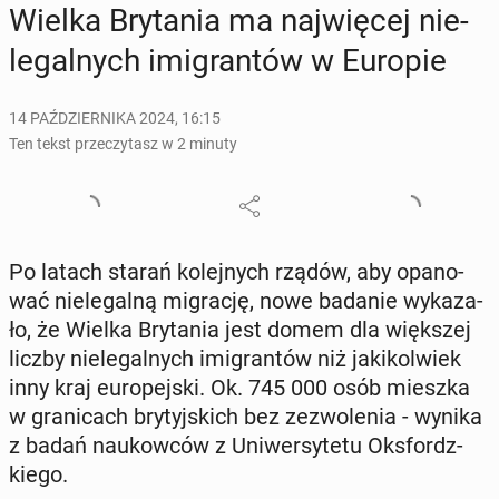
Wielka Bry­ta­nia ma naj­wię­cej nie­
le­gal­nych imi­gran­tów w Europie
14 PAŹDZIERNIKA 2024, 16:15
Ten tekst przeczytasz w 2 minuty
Po latach starań ko­lej­nych rządów, aby opa­no­
wać nie­le­gal­ną mi­gra­cję, nowe badanie wy­ka­za­
ło, że Wielka Bry­ta­nia jest domem dla więk­szej
liczby nie­le­gal­nych imi­gran­tów niż ja­ki­kol­wiek
inny kraj eu­ro­pej­ski. Ok. 745 000 osób mieszka
w gra­ni­cach bry­tyj­skich bez ze­zwo­le­nia - wynika
z badań na­ukow­ców z Uni­wer­sy­te­tu Oks­fordz­
kie­go.