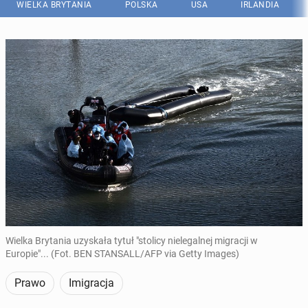
WIELKA BRYTANIA
POLSKA
USA
IRLANDIA
Wielka Brytania uzyskała tytuł "stolicy nielegalnej migracji w
Europie"... (Fot. BEN STANSALL/AFP via Getty Images)
Prawo
Imigracja