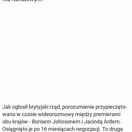
Jak ogłosił bry­tyj­ski rząd, po­ro­zu­mie­nie przy­pie­czę­to­
wa­no w czasie wi­de­oro­zmo­wy między pre­mie­ra­mi
obu krajów - Borisem John­so­nem i Jacindą Ardern.
Osią­gnię­to je po 16 mie­sią­cach ne­go­cja­cji. To druga