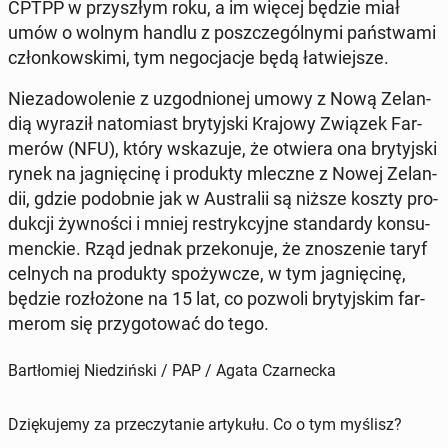
CPTPP w przy­szłym roku, a im więcej będzie miał
umów o wolnym handlu z po­szcze­gól­ny­mi pań­stwa­mi
człon­kow­ski­mi, tym ne­go­cja­cje będą ła­twiej­sze.
Nie­za­do­wo­le­nie z uzgod­nio­nej umowy z Nową Ze­lan­
dią wyraził na­to­miast bry­tyj­ski Krajowy Związek Far­
me­rów (NFU), który wska­zu­je, że otwiera ona bry­tyj­ski
rynek na ja­gnię­ci­nę i pro­duk­ty mleczne z Nowej Ze­lan­
dii, gdzie po­dob­nie jak w Au­stra­lii są niższe koszty pro­
duk­cji żyw­no­ści i mniej re­stryk­cyj­ne stan­dar­dy kon­su­
menc­kie. Rząd jednak prze­ko­nu­je, że zno­sze­nie taryf
celnych na pro­duk­ty spo­żyw­cze, w tym ja­gnię­ci­nę,
będzie roz­ło­żo­ne na 15 lat, co pozwoli bry­tyj­skim far­
me­rom się przy­go­to­wać do tego.
Bartłomiej Niedziński / PAP / Agata Czarnecka
Dziękujemy za przeczytanie artykułu. Co o tym myślisz?