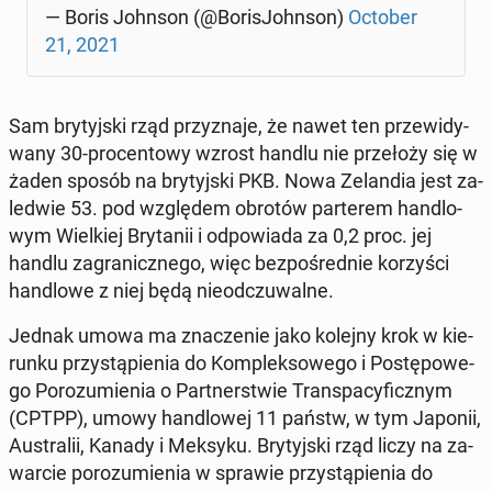
— Boris Johnson (@Bo­ri­sJohn­son)
October
21, 2021
Sam bry­tyj­ski rząd przy­zna­je, że nawet ten prze­wi­dy­
wa­ny 30-pro­cen­to­wy wzrost handlu nie prze­ło­ży się w
żaden sposób na bry­tyj­ski PKB. Nowa Ze­lan­dia jest za­
le­d­wie 53. pod wzglę­dem obrotów par­te­rem han­dlo­
wym Wiel­kiej Bry­ta­nii i od­po­wia­da za 0,2 proc. jej
handlu za­gra­nicz­ne­go, więc bez­po­śred­nie ko­rzy­ści
han­dlo­we z niej będą nie­od­czu­wal­ne.
Jednak umowa ma zna­cze­nie jako kolejny krok w kie­
run­ku przy­stą­pie­nia do Kom­plek­so­we­go i Po­stę­po­we­
go Po­ro­zu­mie­nia o Part­ner­stwie Trans­pa­cy­ficz­nym
(CPTPP), umowy han­dlo­wej 11 państw, w tym Japonii,
Au­stra­lii, Kanady i Meksyku. Bry­tyj­ski rząd liczy na za­
war­cie po­ro­zu­mie­nia w sprawie przy­stą­pie­nia do