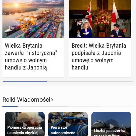
Wielka Bry­ta­nia
Brexit: Wielka Bry­ta­nia
zawarła "hi­sto­rycz­ną"
pod­pi­sa­ła z Japonią
umowę o wolnym
umowę o wolnym
handlu z Japonią
handlu
›
Rolki Wiadomości
Pierwsze
Pionierska operacja
Liczba pasażerów
autonomiczne
usunięcia ciężkiej