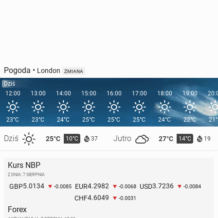
Pogoda
•
London
ZMIANA
Dziś
12:00
13:00
14:00
15:00
16:00
17:00
18:00
19:00
20:
23°C
23°C
24°C
25°C
25°C
25°C
24°C
22°C
21
Dziś
Jutro
25°C
27°C
10°C
14°C
37
19
Kurs NBP
Z DNIA: 7 SIERPNIA
5.0134
4.2982
3.7236
GBP
EUR
USD
-0.0085
-0.0068
-0.0084
4.6049
CHF
-0.0031
Forex