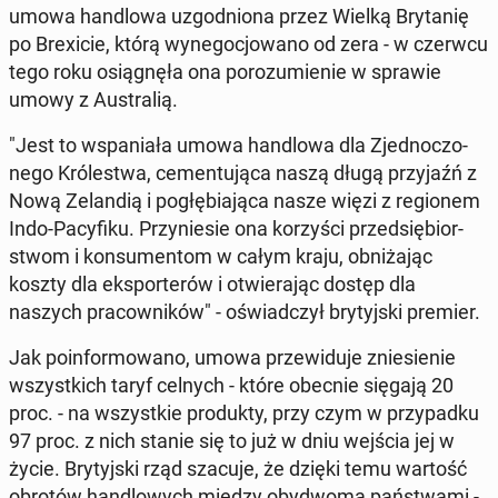
umowa han­dlo­wa uzgod­nio­na przez Wielką Bry­ta­nię
po Bre­xi­cie, którą wy­ne­go­cjo­wa­no od zera - w czerwcu
tego roku osią­gnę­ła ona po­ro­zu­mie­nie w sprawie
umowy z Au­stra­lią.
"Jest to wspa­nia­ła umowa han­dlo­wa dla Zjed­no­czo­
ne­go Kró­le­stwa, ce­men­tu­ją­ca naszą długą przy­jaźń z
Nową Ze­lan­dią i po­głę­bia­ją­ca nasze więzi z re­gio­nem
Indo-Pa­cy­fi­ku. Przy­nie­sie ona ko­rzy­ści przed­się­bior­
stwom i kon­su­men­tom w całym kraju, ob­ni­ża­jąc
koszty dla eks­por­te­rów i otwie­ra­jąc dostęp dla
naszych pra­cow­ni­ków" - oświad­czył bry­tyj­ski premier.
Jak po­in­for­mo­wa­no, umowa prze­wi­du­je znie­sie­nie
wszyst­kich taryf celnych - które obecnie sięgają 20
proc. - na wszyst­kie pro­duk­ty, przy czym w przy­pad­ku
97 proc. z nich stanie się to już w dniu wejścia jej w
życie. Bry­tyj­ski rząd szacuje, że dzięki temu wartość
obrotów han­dlo­wych między oby­dwo­ma pań­stwa­mi -