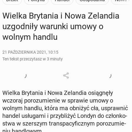
Wielka Bry­ta­nia i Nowa Ze­lan­dia
uzgod­ni­ły warunki umowy o
wolnym handlu
21 PAŹDZIERNIKA 2021, 10:15
Ten tekst przeczytasz w 3 minuty
Wielka Bry­ta­nia i Nowa Ze­lan­dia osią­gnę­ły
wczoraj po­ro­zu­mie­nie w sprawie umowy o
wolnym handlu, która ma obniżyć cła, uspraw­nić
handel usłu­ga­mi i przy­bli­żyć Londyn do człon­ko­
stwa w szer­szym trans­pa­cy­ficz­nym po­ro­zu­mie­
niu han­dlo­wym.