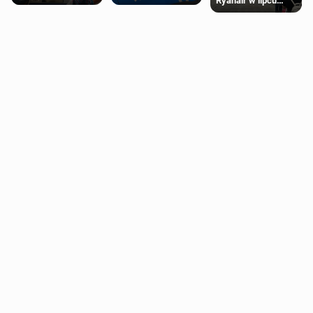
Ryanair w lipcu
Ubery pojawią się
wady wrodzonej
pobiła rekord
w Londynie jeszcze
płodu w łonie matki
tego lata