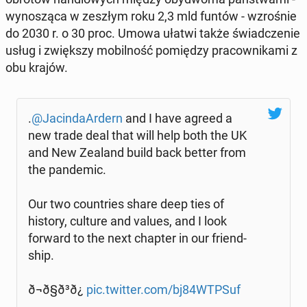
wy­no­szą­ca w zeszłym roku 2,3 mld funtów - wzro­śnie
do 2030 r. o 30 proc. Umowa ułatwi także świad­cze­nie
usług i zwięk­szy mo­bil­ność po­mię­dzy pra­cow­ni­ka­mi z
obu krajów.
.
@Ja­cin­da­Ar­dern
and I have agreed a
new trade deal that will help both the UK
and New Zealand build back better from
the pan­de­mic.
Our two co­un­tries share deep ties of
history, culture and values, and I look
forward to the next chapter in our friend­
ship.
ð¬ð§ð³ð¿
pic.twitter.com/bj84WTPSuf