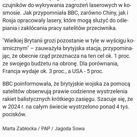
czuj­ni­ków do wy­kry­wa­nia za­gro­żeń la­se­ro­wych w ko­
smo­sie. Jak przy­po­mnia­ła BBC, zarówno Chiny, jak i
Rosja opra­co­wa­ły lasery, które mogą służyć do ośle­
pia­nia i za­kłó­ca­nia pracy sa­te­li­tów prze­ciw­ni­ka.
"Wiel­kiej Bry­ta­nii grozi po­zo­sta­nie w tyle w wyścigu ko­
smicz­nym" – za­uwa­ży­ła bry­tyj­ska stacja, przy­po­mi­na­
jąc, że obecnie rząd prze­zna­cza na ten cel ok. 1 proc.
ze swojego budżetu na obronę. Dla po­rów­na­nia,
Francja wydaje ok. 3 proc., a USA - 5 proc.
BBC po­in­for­mo­wa­ła, że bry­tyj­skie wojska za pomocą
sa­te­li­tów ob­ser­wu­ją prawie co­dzien­ne wy­strze­le­nia
rakiet ba­li­stycz­nych krót­kie­go zasięgu. Szacuje się, że
w 2024 r. na całym świecie wy­strze­lo­no ponad 4 tys.
po­ci­sków.
Marta Zabłocka / PAP / Jagoda Sowa