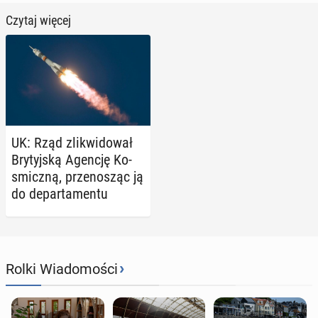
Czytaj więcej
UK: Rząd zli­kwi­do­wał
Bry­tyj­ską Agencję Ko­
smicz­ną, prze­no­sząc ją
do de­par­ta­men­tu
›
Rolki Wiadomości