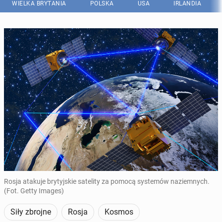
WIELKA BRYTANIA
POLSKA
USA
IRLANDIA
Rosja atakuje brytyjskie satelity za pomocą systemów naziemnych.
(Fot. Getty Images)
Siły zbrojne
Rosja
Kosmos