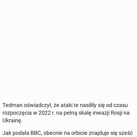
Tedman oświad­czył, że ataki te na­si­li­ły się od czasu
roz­po­czę­cia w 2022 r. na pełną skalę inwazji Rosji na
Ukrainę.
Jak podała BBC, obecnie na orbicie znaj­du­je się sześć