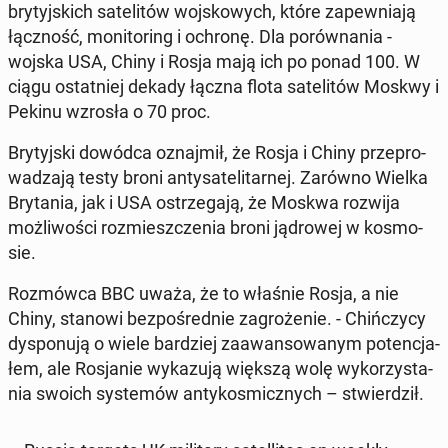
bry­tyj­skich sa­te­li­tów woj­sko­wych, które za­pew­nia­ją
łącz­ność, mo­ni­to­ring i ochronę. Dla po­rów­na­nia -
wojska USA, Chiny i Rosja mają ich po ponad 100. W
ciągu ostat­niej dekady łączna flota sa­te­li­tów Moskwy i
Pekinu wzrosła o 70 proc.
Bry­tyj­ski dowódca oznaj­mił, że Rosja i Chiny prze­pro­
wa­dza­ją testy broni an­ty­sa­te­li­tar­nej. Zarówno Wielka
Bry­ta­nia, jak i USA ostrze­ga­ją, że Moskwa rozwija
moż­li­wo­ści roz­miesz­cze­nia broni ją­dro­wej w ko­smo­
sie.
Roz­mów­ca BBC uważa, że to właśnie Rosja, a nie
Chiny, stanowi bez­po­śred­nie za­gro­że­nie. - Chiń­czy­cy
dys­po­nu­ją o wiele bar­dziej za­awan­so­wa­nym po­ten­cja­
łem, ale Ro­sja­nie wy­ka­zu­ją większą wolę wy­ko­rzy­sta­
nia swoich sys­te­mów an­ty­ko­smicz­nych – stwier­dził.