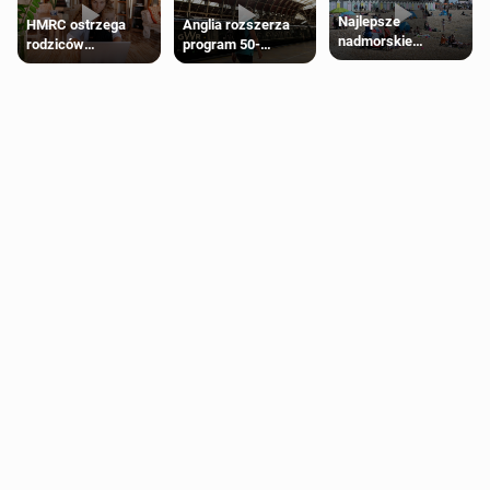
Najlepsze
HMRC ostrzega
Anglia rozszerza
nadmorskie
rodziców
program 50-
miasteczko blisko
pobierających Child
procentowych
Londynu
Benefit. Mogą być
zniżek kolejowych
zobowiązani do
na 18-latków
zwrotu zasiłku