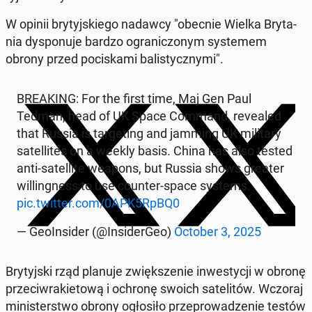
W opinii bry­tyj­skie­go nadawcy "obecnie Wielka Bry­ta­
nia dys­po­nu­je bardzo ogra­ni­czo­nym sys­te­mem
obrony przed po­ci­ska­mi ba­li­stycz­ny­mi".
BRE­AKING: For the first time, Maj Gen Paul
Tedman, head of UK Space Command, re­ve­aled
that Russia is tar­ge­ting and jamming UK mi­li­ta­ry
sa­tel­li­tes on a weekly basis. China has also tested
anti-sa­tel­li­te weapons, but Russia shows greater
wil­lin­gness to use counter-space systems.
pic.twitter.com/0APK5RpBQ0
— Geo­In­si­der (@In­si­der­Geo)
October 3, 2025
Bry­tyj­ski rząd planuje zwięk­sze­nie in­we­sty­cji w obronę
prze­ciw­ra­kie­to­wą i ochronę swoich sa­te­li­tów. Wczoraj
mi­ni­ster­stwo obrony ogło­si­ło prze­pro­wa­dze­nie testów