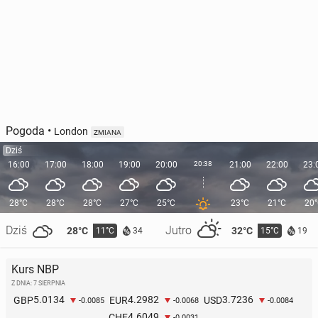
Pogoda
•
London
ZMIANA
Dziś
16:00
17:00
18:00
19:00
20:00
20:38
21:00
22:00
23:
28°C
28°C
28°C
27°C
25°C
23°C
21°C
20
Dziś
Jutro
28°C
32°C
11°C
15°C
34
19
Kurs NBP
Z DNIA: 7 SIERPNIA
5.0134
4.2982
3.7236
GBP
EUR
USD
-0.0085
-0.0068
-0.0084
4.6049
CHF
-0.0031