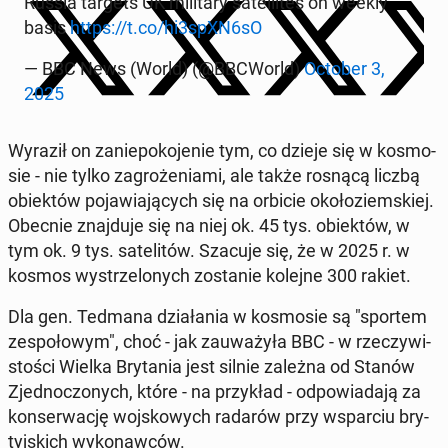
Russia targets UK mi­li­ta­ry sa­tel­li­tes on weekly
basis
https://t.co/hi3spXN6sO
— BBC News (World) (@BBCWorld)
October 3,
2025
Wyraził on za­nie­po­ko­je­nie tym, co dzieje się w ko­smo­
sie - nie tylko za­gro­że­nia­mi, ale także rosnącą liczbą
obiek­tów po­ja­wia­ją­cych się na orbicie oko­ło­ziem­skiej.
Obecnie znaj­du­je się na niej ok. 45 tys. obiek­tów, w
tym ok. 9 tys. sa­te­li­tów. Szacuje się, że w 2025 r. w
kosmos wy­strze­lo­nych zo­sta­nie kolejne 300 rakiet.
Dla gen. Tedmana dzia­ła­nia w ko­smo­sie są "sportem
ze­spo­ło­wym", choć - jak za­uwa­ży­ła BBC - w rze­czy­wi­
sto­ści Wielka Bry­ta­nia jest silnie zależna od Stanów
Zjed­no­czo­nych, które - na przy­kład - od­po­wia­da­ją za
kon­ser­wa­cję woj­sko­wych radarów przy wspar­ciu bry­
tyj­skich wy­ko­naw­ców.