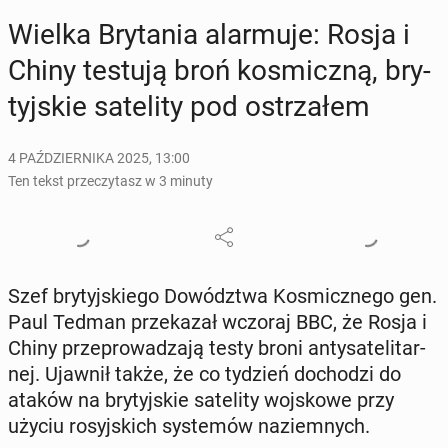
Wielka Bry­ta­nia alar­mu­je: Rosja i
Chiny testują broń ko­smicz­ną, bry­
tyj­skie sa­te­li­ty pod ostrza­łem
4 PAŹDZIERNIKA 2025, 13:00
Ten tekst przeczytasz w 3 minuty
Szef bry­tyj­skie­go Do­wódz­twa Ko­smicz­ne­go gen.
Paul Tedman prze­ka­zał wczoraj BBC, że Rosja i
Chiny prze­pro­wa­dza­ją testy broni an­ty­sa­te­li­tar­
nej. Ujawnił także, że co tydzień do­cho­dzi do
ataków na bry­tyj­skie sa­te­li­ty woj­sko­we przy
użyciu ro­syj­skich sys­te­mów na­ziem­nych.