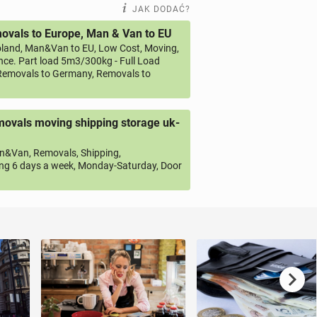
JAK DODAĆ?
vals to Europe, Man & Van to EU
land, Man&Van to EU, Low Cost, Moving,
ce. Part load 5m3/300kg - Full Load
emovals to Germany, Removals to
ovals moving shipping storage uk-
&Van, Removals, Shipping,
ng 6 days a week, Monday-Saturday, Door