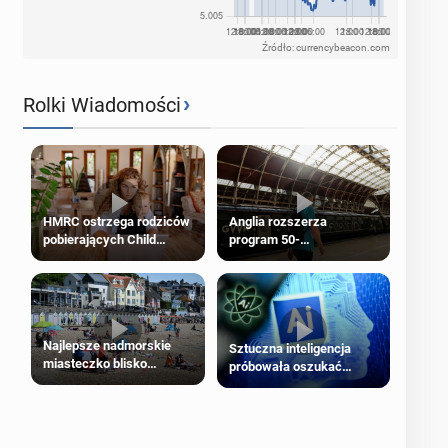
Źródło: currencybeacon.com
›
Rolki Wiadomości
HMRC ostrzega rodziców
Anglia rozszerza
pobierających Child
program 50-
Benefit. Mogą być
procentowych zniżek
zobowiązani do zwrotu
kolejowych na 18-latków
zasiłku
Najlepsze nadmorskie
Sztuczna inteligencja
miasteczko blisko
próbowała oszukać
Londynu
człowieka