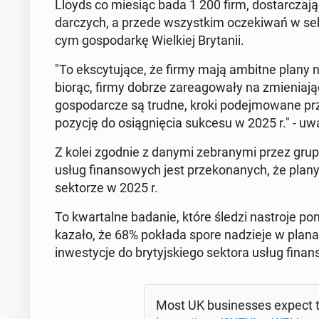
Lloyds co miesiąc bada 1 200 firm, do­star­cza­j
dar­czych, a przede wszyst­kim ocze­ki­wań w sek­t
cym go­spo­dar­kę Wiel­kiej Bry­ta­nii.
"To eks­cy­tu­ją­ce, że firmy mają ambitne plany
biorąc, firmy dobrze za­re­ago­wa­ły na zmie­nia­ją
go­spo­dar­cze są trudne, kroki po­dej­mo­wa­ne 
pozycję do osią­gnię­cia sukcesu w 2025 r." - u
Z kolei zgodnie z danymi ze­bra­ny­mi przez gru
usług fi­nan­so­wych jest prze­ko­na­nych, że pla
sek­to­rze w 2025 r.
To kwar­tal­ne badanie, które śledzi na­stro­je po
ka­za­ło, że 68% pokłada spore na­dzie­je w plana
in­we­sty­cje do bry­tyj­skie­go sektora usług fi­na
Most UK bu­si­nesses expect t