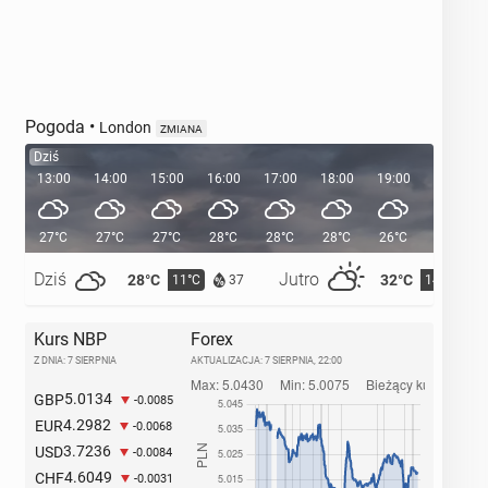
Pogoda
•
London
ZMIANA
Dziś
13:00
14:00
15:00
16:00
17:00
18:00
19:00
20:00
27°C
27°C
27°C
28°C
28°C
28°C
26°C
24°C
Dziś
Jutro
28°C
32°C
11°C
14°C
37
Kurs NBP
Forex
Z DNIA: 7 SIERPNIA
AKTUALIZACJA:
7 SIERPNIA, 22:00
5.0134
GBP
-0.0085
4.2982
EUR
-0.0068
3.7236
USD
-0.0084
4.6049
CHF
-0.0031