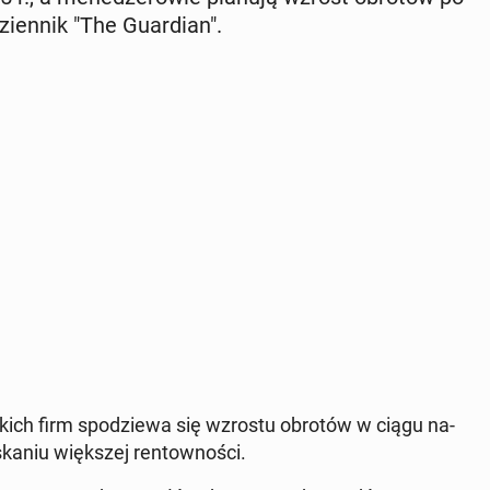
ien­nik "The Gu­ar­dian".
kich firm spo­dzie­wa się wzrostu obrotów w ciągu na­
ka­niu więk­szej ren­tow­no­ści.