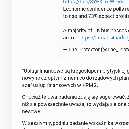
https://t.co/8YEXLmW­PVw
Eco­no­mic con­fi­den­ce polls 
to rise and 73% expect pro­fi­ta­b
A ma­jo­ri­ty of UK bu­si­nesses 
acco…
https://t.co/Tp4uads9
— The Pro­tec­tor (@The_Prot
"Usługi fi­nan­so­we są krę­go­słu­pem bry­tyj­skie
nowy rok z opty­mi­zmem co do rzą­do­wych planó
szef usług fi­nan­so­wych w KPMG.
Chociaż te dwa badania zdają się su­ge­ro­wać, że n
niż się po­wszech­nie uważa, to wydają się one prz
ne­so­wej.
W zeszłym ty­go­dniu badanie wskaź­ni­ka wzrostu, 