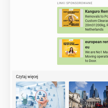
LINKI SPONSOROWANE
Kanguro Remo
Removals to Po
Custom Clearan
20m31200kg, R
Netherlands
european rem
eu
We are No1 Man
Moving operati
to Door.
Czytaj więcej