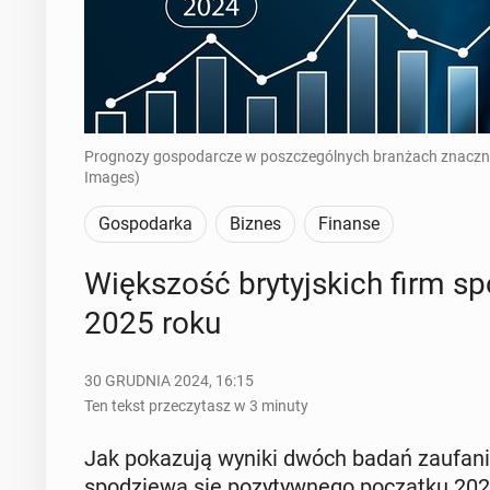
Prognozy gospodarcze w poszczególnych branżach znacznie s
Images)
Gospodarka
Biznes
Finanse
Więk­szość bry­tyj­skich firm 
2025 roku
30 GRUDNIA 2024, 16:15
Ten tekst przeczytasz w 3 minuty
Jak po­ka­zu­ją wyniki dwóch badań za­ufa­nia
spo­dzie­wa się po­zy­tyw­ne­go po­cząt­ku 2