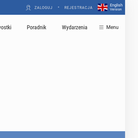
English
•
ZALOGUJ
REJESTRACJA
Version
ostki
Poradnik
Wydarzenia
Menu