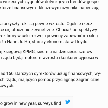
ąc wcze­snych sy­gna­łów do­ty­czą­cych trendów go­spo­
o­rze fi­nan­so­wym - klu­czo­wym czyn­ni­ku na­pę­dza­ją­
 na przy­szły rok i są pewne wzrostu. Ogólnie rzecz
­ce się oto­cze­nie ze­wnętrz­ne. Chociaż per­spek­ty­wy
przez firmy w celu rozwoju powinny za­pew­nić im silną
waża Hann-Ju Ho, starszy eko­no­mi­sta w Lloyds.
pę księ­go­wą KPMG, siedmiu na dzie­się­ciu szefów
ny rządu będą motorem wzrostu i kon­ku­ren­cyj­no­ści w
nad 160 star­szych dy­rek­to­rów usług fi­nan­so­wych, wy­
ch rządu, ma­ją­cych pomóc przy­cią­gnąć za­gra­nicz­ne
n­so­wych.
o grow in new year, surveys find