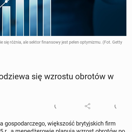
ię różnia, ale sektor finansowy jest pełen optymizmu. (Fot. Getty
spo­dzie­wa się wzrostu obrotów w
 go­spo­dar­cze­go, więk­szość bry­tyj­skich firm
025 r., a me­ne­dże­ro­wie planują wzrost obrotów po