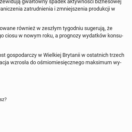
ze­wi­du­ją gwał­tow­ny spadek ak­tyw­no­ści biz­ne­so­wej
i­cze­nia za­trud­nie­nia i zmniej­sze­nia pro­duk­cji w
o­wa­ne również w zeszłym ty­go­dniu su­ge­ru­ją, że
ne­go ciosu w nowym roku, a pro­gno­zy wy­dat­ków kon­su­
 go­spo­dar­czy w Wiel­kiej Bry­ta­nii w ostat­nich trzech
fla­cja wzrosła do ośmio­mie­sięcz­ne­go mak­si­mum wy­
isz?