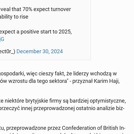
reveal that 70% expect tur­no­ver
i­li­ty to rise
expect a po­si­ti­ve start to 2025,
jG
ect0r_)
De­cem­ber 30, 2024
j go­spo­dar­ki, więc cieszy fakt, że liderzy wchodzą w
w wzrostu dla tego sektora" - przy­znał Karim Haji,
ie­któ­re bry­tyj­skie firmy są bar­dziej opty­mi­stycz­ne,
e­czyć innej prze­pro­wa­dzo­nej ostat­nio ana­li­zie biz­
prze­pro­wa­dzo­ne przez Con­fe­de­ra­tion of British In­