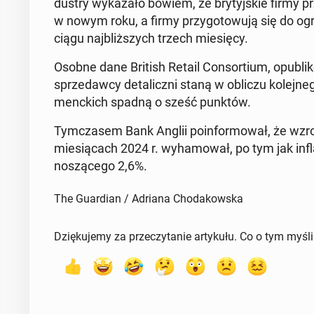
du­stry wy­ka­za­ło bowiem, że bry­tyj­skie firmy pr
w nowym roku, a firmy przy­go­to­wu­ją się do ogra­n
ciągu naj­bliż­szych trzech mie­się­cy.
Osobne dane British Retail Con­sor­tium, opu­bli­k
sprze­daw­cy de­ta­licz­ni staną w obliczu ko­lej­
menc­kich spadną o sześć punktów.
Tym­cza­sem Bank Anglii po­in­for­mo­wał, że wzrost
mie­sią­cach 2024 r. wy­ha­mo­wał, po tym jak in­
no­szą­ce­go 2,6%.
The Guardian / Adriana Chodakowska
Dziękujemy za przeczytanie artykułu. Co o tym myśl