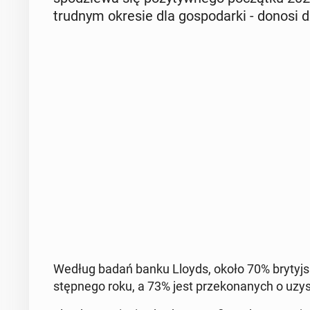
trudnym okresie dla go­spo­dar­ki - donosi dz
Według badań banku Lloyds, około 70% bry­tyj­s
stęp­ne­go roku, a 73% jest prze­ko­na­nych o uzy­s