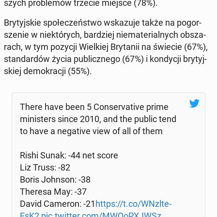
szych pro­ble­mów trzecie miejsce (78%).
Bry­tyj­skie spo­łe­czeń­stwo wska­zu­je także na po­gor­
sze­nie w nie­któ­rych, bar­dziej nie­ma­te­rial­nych ob­sza­
rach, w tym pozycji Wiel­kiej Bry­ta­nii na świecie (67%),
stan­dar­dów życia pu­blicz­ne­go (67%) i kon­dy­cji bry­tyj­
skiej de­mo­kra­cji (55%).
There have been 5 Con­se­rva­ti­ve prime
mi­ni­sters since 2010, and the public tend
to have a ne­ga­ti­ve view of all of them
Rishi Sunak: -44 net score
Liz Truss: -82
Boris Johnson: -38
Theresa May: -37
David Cameron: -21
https://t.co/WNzl­te­
EsK2
pic.twitter.com/MWQo­PXJWSz