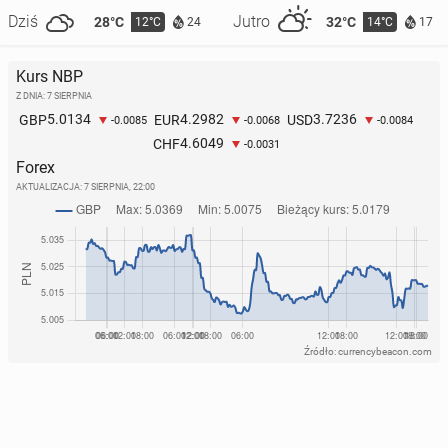
Dziś
Jutro
28°C
32°C
12°C
14°C
24
17
Kurs NBP
Z DNIA: 7 SIERPNIA
5.0134
4.2982
3.7236
GBP
EUR
USD
-0.0085
-0.0068
-0.0084
4.6049
CHF
-0.0031
Forex
AKTUALIZACJA:
7 SIERPNIA, 22:00
Źródło: currencybeacon.com