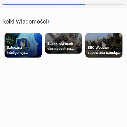
›
Rolki Wiadomości
Zasiłki dla osób
Sztuczna
BBC Weather
cierpiących na
inteligencja
zapowiada szóstą
schorzenia
próbowała oszukać
falę upałów w
psychiczne
człowieka
Londynie