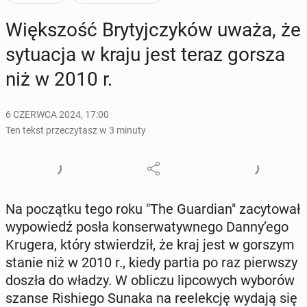
Więk­szość Bry­tyj­czy­ków uważa, że
​​sy­tu­acja w kraju jest teraz gorsza
niż w 2010 r.
6 CZERWCA 2024, 17:00
Ten tekst przeczytasz w 3 minuty
Na po­cząt­ku tego roku "The Gu­ar­dian" za­cy­to­wał
wy­po­wiedź posła kon­ser­wa­tyw­ne­go Danny’ego
Krugera, który stwier­dził, że kraj jest w gorszym
stanie niż w 2010 r., kiedy partia po raz pierw­szy
doszła do władzy. W obliczu lip­co­wych wyborów
szanse Ri­shie­go Sunaka na re­elek­cję wydają się