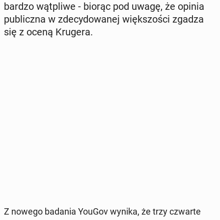
bardzo wąt­pli­we - biorąc pod uwagę, że opinia
pu­blicz­na w zde­cy­do­wa­nej więk­szo­ści zgadza
się z oceną Krugera.
Z nowego badania YouGov wynika, że ​​trzy czwarte