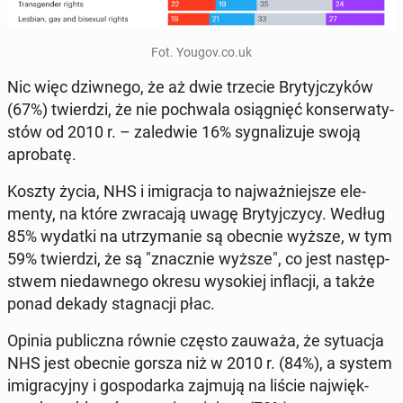
Fot. Yougov.co.uk
Nic więc dziw­ne­go, że aż dwie trzecie Bry­tyj­czy­ków
(67%) twier­dzi, że nie po­chwa­la osią­gnięć kon­ser­wa­ty­
stów od 2010 r. – za­le­d­wie 16% sy­gna­li­zu­je swoją
apro­ba­tę.
Koszty życia, NHS i imi­gra­cja to naj­waż­niej­sze ele­
men­ty, na które zwra­ca­ją uwagę Bry­tyj­czy­cy. Według
85% wydatki na utrzy­ma­nie są obecnie wyższe, w tym
59% twier­dzi, że są "znacz­nie wyższe", co jest na­stęp­
stwem nie­daw­ne­go okresu wy­so­kiej in­fla­cji, a także
ponad dekady sta­gna­cji płac.
Opinia pu­blicz­na równie często zauważa, że sy­tu­acja
NHS jest obecnie gorsza niż w 2010 r. (84%), a system
imi­gra­cyj­ny i go­spo­dar­ka zajmują na liście naj­więk­