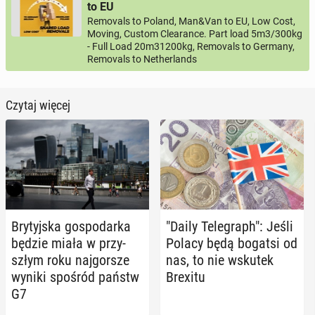
to EU
Removals to Poland, Man&Van to EU, Low Cost,
Moving, Custom Clearance. Part load 5m3/300kg
- Full Load 20m31200kg, Removals to Germany,
Removals to Netherlands
Czytaj więcej
Bry­tyj­ska go­spo­dar­ka
"Daily Te­le­graph": Jeśli
będzie miała w przy­
Polacy będą bogatsi od
szłym roku naj­gor­sze
nas, to nie wskutek
wyniki spośród państw
Brexitu
G7