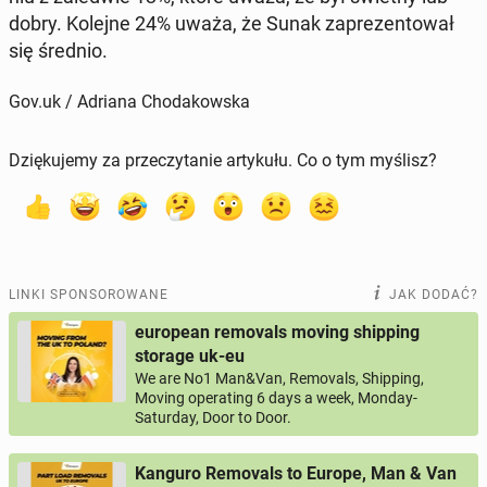
dobry. Kolejne 24% uważa, że ​​Sunak za­pre­zen­to­wał
się średnio.
Gov.uk / Adriana Chodakowska
Dziękujemy za przeczytanie artykułu. Co o tym myślisz?
LINKI SPONSOROWANE
JAK DODAĆ?
european removals moving shipping
storage uk-eu
We are No1 Man&Van, Removals, Shipping,
Moving operating 6 days a week, Monday-
Saturday, Door to Door.
Kanguro Removals to Europe, Man & Van