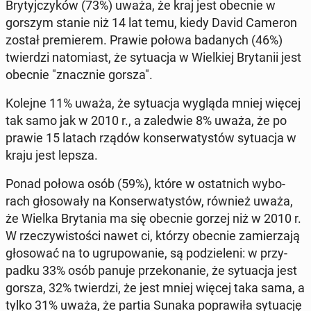
Bry­tyj­czy­ków (73%) uważa, że kraj jest obecnie w
gorszym stanie niż 14 lat temu, kiedy David Cameron
został pre­mie­rem. Prawie połowa ba­da­nych (46%)
twier­dzi na­to­miast, że sy­tu­acja w Wiel­kiej Bry­ta­nii jest
obecnie "znacz­nie gorsza".
Kolejne 11% uważa, że ​​sy­tu­acja wygląda mniej więcej
tak samo jak w 2010 r., a za­le­d­wie 8% uważa, że ​​po
prawie 15 latach rządów kon­ser­wa­ty­stów sy­tu­acja w
kraju jest lepsza.
Ponad połowa osób (59%), które w ostat­nich wy­bo­
rach gło­so­wa­ły na Kon­ser­wa­ty­stów, również uważa,
że ​​Wiel­ka Bry­ta­nia ma się obecnie gorzej niż w 2010 r.
W rze­czy­wi­sto­ści nawet ci, którzy obecnie za­mie­rza­ją
gło­so­wać na to ugru­po­wa­nie, są po­dzie­le­ni: w przy­
pad­ku 33% osób panuje prze­ko­na­nie, że sy­tu­acja jest
gorsza, 32% twier­dzi, że jest mniej więcej taka sama, a
tylko 31% uważa, że ​​par­tia Sunaka po­pra­wi­ła sy­tu­ację