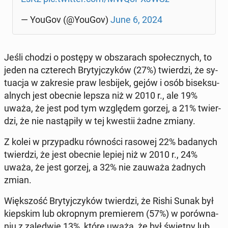
— YouGov (@YouGov)
June 6, 2024
Jeśli chodzi o postępy w ob­sza­rach spo­łecz­nych, to
jeden na czte­rech Bry­tyj­czy­ków (27%) twier­dzi, że sy­
tu­acja w za­kre­sie praw les­bi­jek, gejów i osób bi­sek­su­
al­nych jest obecnie lepsza niż w 2010 r., ale 19%
uważa, że ​​jest pod tym wzglę­dem gorzej, a 21% twier­
dzi, że nie na­stą­pi­ły w tej kwestii żadne zmiany.
Z kolei w przy­pad­ku rów­no­ści rasowej 22% ba­da­nych
twier­dzi, że jest obecnie lepiej niż w 2010 r., 24%
uważa, że ​​jest gorzej, a 32% nie zauważa żadnych
zmian.
Więk­szość Bry­tyj­czy­ków twier­dzi, że Rishi Sunak był
kiep­skim lub okrop­nym pre­mie­rem (57%) w po­rów­na­
niu z za­le­d­wie 13%, które uważa, że ​​był świetny lub