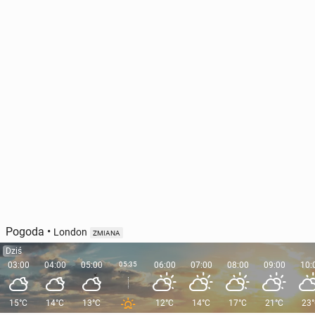
Pogoda
•
London
ZMIANA
Dziś
03:00
04:00
05:00
05:35
06:00
07:00
08:00
09:00
10:
15°C
14°C
13°C
12°C
14°C
17°C
21°C
23