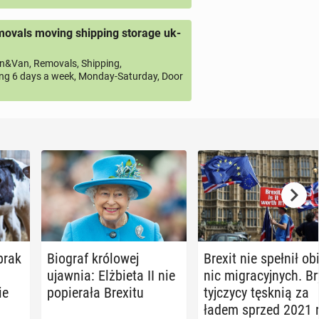
ovals moving shipping storage uk-
&Van, Removals, Shipping,
ng 6 days a week, Monday-Saturday, Door
 brak
Biograf kró­lo­wej
Brexit nie spełnił obi
ujawnia: Elż­bie­ta II nie
nic mi­gra­cyj­nych. Br
ie
po­pie­ra­ła Brexitu
tyj­czy­cy tęsknią za
ładem sprzed 2021 r