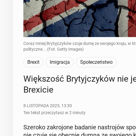
Coraz mniej Brytyjczyków czuje dumę ze swojego kraju, w któ
polityczne... (Fot. Getty Images)
Brexit
Imigracja
Społeczeństwo
Więk­szość Bry­tyj­czy­ków nie je
Bre­xi­cie
8 LISTOPADA 2025, 13:30
Ten tekst przeczytasz w 2 minuty
Szeroko za­kro­jo­ne badanie na­stro­jów spo­ł
nie czuje się obecnie dumna ze swojego kr