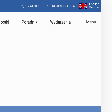
English
•
ZALOGUJ
REJESTRACJA
Version
ostki
Poradnik
Wydarzenia
Menu