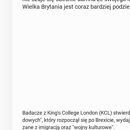
Wielka Bry­ta­nia jest coraz bar­dziej po­dzie
Badacze z King's College London (KCL) stwier­dzi­li
do­wych", który roz­po­czął się po Bre­xi­cie, wydaje
za­ne z imi­gra­cją oraz "wojny kul­tu­ro­we".