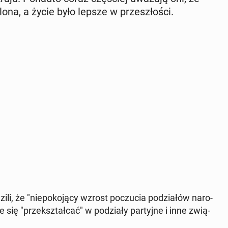
­lo­na, a życie było lepsze w prze­szło­ści.
, że "nie­po­ko­ją­cy wzrost po­czu­cia po­dzia­łów na­ro­
 się "prze­kształ­cać" w po­dzia­ły par­tyj­ne i inne zwią­