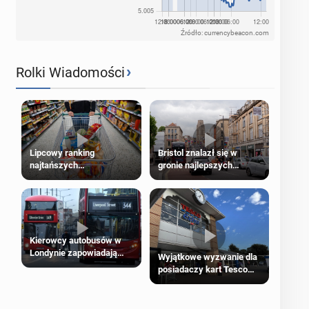
Źródło: currencybeacon.com
›
Rolki Wiadomości
Lipcowy ranking
Bristol znalazł się w
najtańszych
gronie najlepszych
supermarketów
kierunków podróży na
świecie
Kierowcy autobusów w
Londynie zapowiadają
Wyjątkowe wyzwanie dla
strajki
posiadaczy kart Tesco
Clubcard!