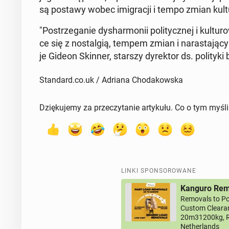
są postawy wobec imi­gra­cji i tempo zmian kul­tu
"Po­strze­ga­nie dys­har­mo­nii po­li­tycz­nej i kul­tu
ce się z no­stal­gią, tempem zmian i na­ra­sta­ją­cy­
je Gideon Skinner, starszy dy­rek­tor ds. po­li­ty­ki 
Standard.co.uk / Adriana Chodakowska
Dziękujemy za przeczytanie artykułu. Co o tym myśl
LINKI SPONSOROWANE
Kanguro Remo
Removals to Po
Custom Clearan
20m31200kg, R
Netherlands