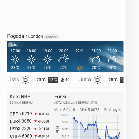
Pogoda
•
London
ZMIANA
Dziś
17:00
18:00
19:00
20:00
20:41
21:00
22:00
23:00
23°C
23°C
23°C
22°C
20°C
18°C
16°C
Dziś
Jutro
23°C
25°C
12°C
13°C
40
Kurs NBP
Forex
Z DNIA: 6 SIERPNIA
AKTUALIZACJA:
6 SIERPNIA, 17:00
5.0219
GBP
-0.0144
4.3050
EUR
-0.0068
3.7320
USD
-0.0148
4.6080
CHF
-0.0164