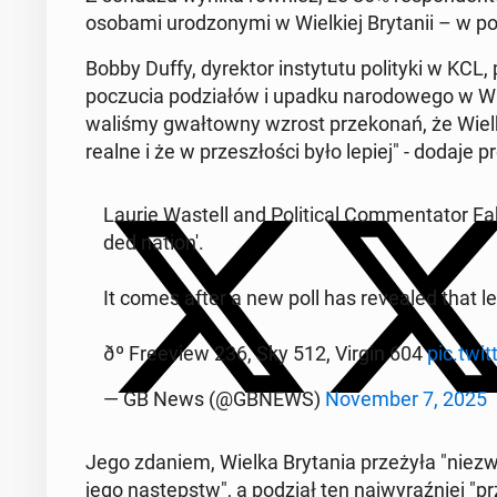
osobami uro­dzo­ny­mi w Wiel­kiej Bry­ta­nii – w
Bobby Duffy, dy­rek­tor in­sty­tu­tu po­li­ty­ki w KCL
po­czu­cia po­dzia­łów i upadku na­ro­do­we­go w Wiel
wa­li­śmy gwał­tow­ny wzrost prze­ko­nań, że Wielka B
realne i że w prze­szło­ści było lepiej" - dodaje pr
Laurie Wastell and Po­li­ti­cal Com­men­ta­tor 
ded nation'.
It comes after a new poll has re­ve­aled that le
ðº Fre­eview 236, Sky 512, Virgin 604
pic.twi
— GB News (@GBNEWS)
No­vem­ber 7, 2025
Jego zdaniem, Wielka Bry­ta­nia prze­ży­ła "nie­zw
jego na­stępstw", a podział ten naj­wy­raź­niej "prze