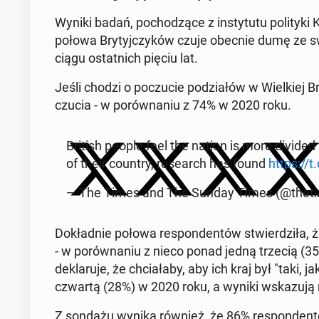
Wyniki badań, po­cho­dzą­ce z in­sty­tu­tu po­li­ty­ki
połowa Bry­tyj­czy­ków czuje obecnie dumę ze 
ciągu ostat­nich pięciu lat.
Jeśli chodzi o po­czu­cie po­dzia­łów w Wiel­kiej Br
czu­cia - w po­rów­na­niu z 74% w 2020 roku.
British people feel the nation is more divided 
of their country, re­se­arch has found
https://
— The Times and The Sunday Times (@the­ti
Do­kład­nie połowa re­spon­den­tów stwier­dzi­ła, że 
- w po­rów­na­niu z nieco ponad jedną trzecią (
de­kla­ru­je, że chcia­ła­by, aby ich kraj był "taki
czwartą (28%) w 2020 roku, a wyniki wska­zu­ją
Z sondażu wynika również, że 86% re­spon­den­t