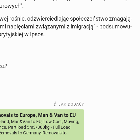
­ro­wych".
­ro­wej rośnie, od­zwier­cie­dla­jąc spo­łe­czeń­stwo zma­ga­ją­
mi na­pię­cia­mi zwią­za­ny­mi z imi­gra­cją" - pod­su­mo­wu­
bry­tyj­skiej w Ipsos.
isz?
JAK DODAĆ?
vals to Europe, Man & Van to EU
land, Man&Van to EU, Low Cost, Moving,
ce. Part load 5m3/300kg - Full Load
emovals to Germany, Removals to