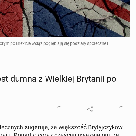
rym po Brexicie wciąż pogłębiają się podziały społeczne i
st dumna z Wiel­kiej Bry­ta­nii po
ecz­nych su­ge­ru­je, że więk­szość Bry­tyj­czy­ków
aju. Ponadto coraz czę­ściej uważają oni, że