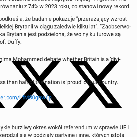
 po­rów­na­niu z 74% w 2023 roku, co stanowi nowy rekord.
, pod­kre­śla, że badanie po­ka­zu­je "prze­ra­ża­ją­cy wzrost
­kiej Bry­ta­nii w ciągu za­le­d­wie kilku lat". "Za­ob­ser­wo­
ry­ta­nia jest po­dzie­lo­na, ​​że ​​wojny kul­tu­ro­we są
of. Duffy.
Fahima Mo­ham­med debate whether Britain is a 'di­vi­
ss than half of the nation is 'proud' of our country.
tter.com/LfM80gnw6p
y­kle burz­li­wy okres wokół re­fe­ren­dum w sprawie UE i
­ro­dził się w po­dzia­ły par­tyj­ne i inne, których istotą