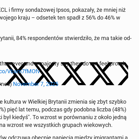
 KCL i firmy son­da­żo­wej Ipsos, po­ka­za­ły, że mniej niż
swojego kraju – odsetek ten spadł z 56% do 46% w
y­ta­nii, 84% re­spon­den­tów stwier­dzi­ło, że ma takie od­
than ever and a ma­jo­ri­ty say they do not feel proud
t.co/Vbam7fMOfv
­mes)
No­vem­ber 7, 2025
​​kul­tu­ra w Wiel­kiej Bry­ta­nii zmienia się zbyt szybko
35%) pięć lat temu, podczas gdy podobna liczba (48%)
, jaki był kiedyś". To wzrost w po­rów­na­niu z około jedną
 na wzrost we wszyst­kich grupach wie­ko­wych.
ów odczuwa obecnie na­pię­cia między imi­gran­ta­mi a