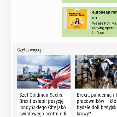
european rem
eu
We are No1 Man
Moving operati
to Door.
Czytaj więcej
Szef Goldman Sachs:
Brexit, pan­de­mia i
Brexit osłabił pozycję
pra­cow­ni­ków – kto
lon­dyń­skie­go City jako
będzie doił bry­tyj­sk
świa­to­we­go centrum fi­
krowy?