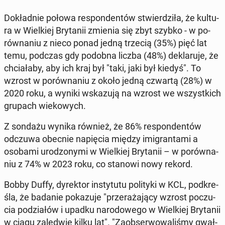
Do­kład­nie połowa re­spon­den­tów stwier­dzi­ła, że ​​kul­tu­
ra w Wiel­kiej Bry­ta­nii zmienia się zbyt szybko - w po­
rów­na­niu z nieco ponad jedną trzecią (35%) pięć lat
temu, podczas gdy podobna liczba (48%) de­kla­ru­je, że
chcia­ła­by, aby ich kraj był "taki, jaki był kiedyś". To
wzrost w po­rów­na­niu z około jedną czwartą (28%) w
2020 roku, a wyniki wska­zu­ją na wzrost we wszyst­kich
grupach wie­ko­wych.
Z sondażu wynika również, że 86% re­spon­den­tów
odczuwa obecnie na­pię­cia między imi­gran­ta­mi a
osobami uro­dzo­ny­mi w Wiel­kiej Bry­ta­nii – w po­rów­na­
niu z 74% w 2023 roku, co stanowi nowy rekord.
Bobby Duffy, dy­rek­tor in­sty­tu­tu po­li­ty­ki w KCL, pod­kre­
śla, że badanie po­ka­zu­je "prze­ra­ża­ją­cy wzrost po­czu­
cia po­dzia­łów i upadku na­ro­do­we­go w Wiel­kiej Bry­ta­nii
w ciągu za­le­d­wie kilku lat". "Za­ob­ser­wo­wa­li­śmy gwał­