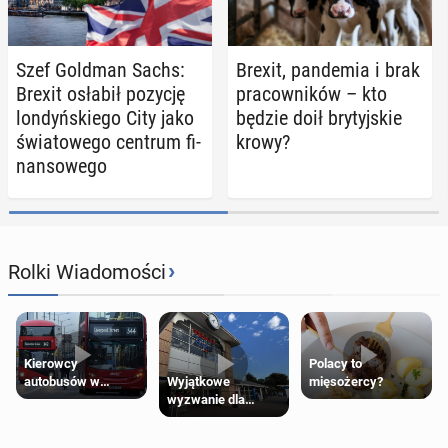
Szef Goldman Sachs:
Brexit, pan­de­mia i brak
Brexit osłabił pozycję
pra­cow­ni­ków – kto
lon­dyń­skie­go City jako
będzie doił bry­tyj­skie
świa­to­we­go centrum fi­
krowy?
nan­so­we­go
›
Rolki Wiadomości
Kierowcy
Polacy to
Wyjątkowe
autobusów w
mięsożercy?
wyzwanie dla
Londynie
posiadaczy kart
zapowiadają strajki
Tesco Clubcard!