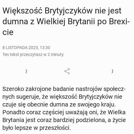
Więk­szość Bry­tyj­czy­ków nie jest
dumna z Wiel­kiej Bry­ta­nii po Bre­xi­
cie
8 LISTOPADA 2025, 13:30
Ten tekst przeczytasz w 2 minuty
Szeroko za­kro­jo­ne badanie na­stro­jów spo­łecz­
nych su­ge­ru­je, że więk­szość Bry­tyj­czy­ków nie
czuje się obecnie dumna ze swojego kraju.
Ponadto coraz czę­ściej uważają oni, że Wielka
Bry­ta­nia jest coraz bar­dziej po­dzie­lo­na, a życie
było lepsze w prze­szło­ści.