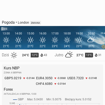
Pogoda
•
London
ZMIANA
Dziś
13:00
14:00
15:00
16:00
17:00
18:00
19:00
20:00
20:
21°C
21°C
21°C
22°C
23°C
24°C
23°C
21°C
Dziś
Jutro
24°C
27°C
12°C
13°C
43
31
Kurs NBP
Z DNIA: 6 SIERPNIA
5.0219
4.3050
3.7320
GBP
EUR
USD
-0.0144
-0.0068
-0.0148
4.6080
CHF
-0.0164
Forex
AKTUALIZACJA:
6 SIERPNIA, 13:00