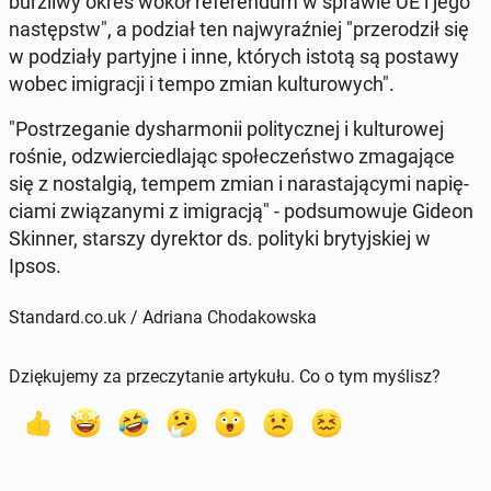
burz­li­wy okres wokół re­fe­ren­dum w sprawie UE i jego
na­stępstw", a podział ten naj­wy­raź­niej "prze­ro­dził się
w po­dzia­ły par­tyj­ne i inne, których istotą są postawy
wobec imi­gra­cji i tempo zmian kul­tu­ro­wych".
"Po­strze­ga­nie dys­har­mo­nii po­li­tycz­nej i kul­tu­ro­wej
rośnie, od­zwier­cie­dla­jąc spo­łe­czeń­stwo zma­ga­ją­ce
się z no­stal­gią, tempem zmian i na­ra­sta­ją­cy­mi na­pię­
cia­mi zwią­za­ny­mi z imi­gra­cją" - pod­su­mo­wu­je Gideon
Skinner, starszy dy­rek­tor ds. po­li­ty­ki bry­tyj­skiej w
Ipsos.
Standard.co.uk / Adriana Chodakowska
Dziękujemy za przeczytanie artykułu. Co o tym myślisz?