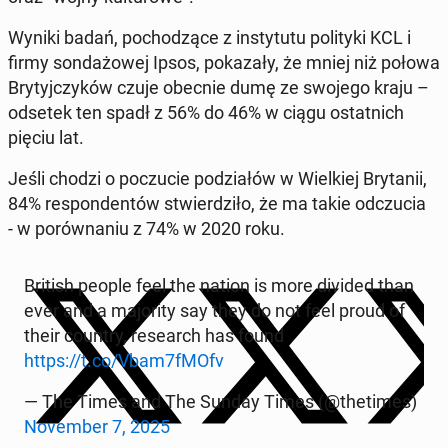
Wyniki badań, po­cho­dzą­ce z in­sty­tu­tu po­li­ty­ki KCL i
firmy son­da­żo­wej Ipsos, po­ka­za­ły, że mniej niż połowa
Bry­tyj­czy­ków czuje obecnie dumę ze swojego kraju –
odsetek ten spadł z 56% do 46% w ciągu ostat­nich
pięciu lat.
Jeśli chodzi o po­czu­cie po­dzia­łów w Wiel­kiej Bry­ta­nii,
84% re­spon­den­tów stwier­dzi­ło, że ma takie od­czu­cia
- w po­rów­na­niu z 74% w 2020 roku.
British people feel the nation is more divided than
ever and a ma­jo­ri­ty say they do not feel proud of
their country, re­se­arch has found
https://t.co/Vbam7fMOfv
— The Times and The Sunday Times (@the­ti­mes)
No­vem­ber 7, 2025