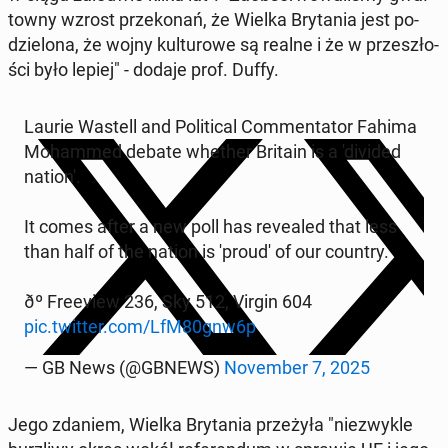
tow­ny wzrost prze­ko­nań, że Wielka Bry­ta­nia jest po­
dzie­lo­na, ​​że ​​wojny kul­tu­ro­we są realne i że w prze­szło­
ści było lepiej" - dodaje prof. Duffy.
Laurie Wastell and Po­li­ti­cal Com­men­ta­tor Fahima
Mo­ham­med debate whether Britain is a 'di­vi­ded
nation'.
It comes after a new poll has re­ve­aled that less
than half of the nation is 'proud' of our country.
ðº Fre­eview 236, Sky 512, Virgin 604
pic.twitter.com/LfM80gnw6p
— GB News (@GBNEWS)
No­vem­ber 7, 2025
Jego zdaniem, Wielka Bry­ta­nia prze­ży­ła "nie­zwy­kle