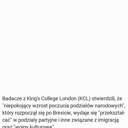
Badacze z King's College London (KCL) stwier­dzi­li, że
"nie­po­ko­ją­cy wzrost po­czu­cia po­dzia­łów na­ro­do­wych",
który roz­po­czął się po Bre­xi­cie, wydaje się "prze­kształ­
cać" w po­dzia­ły par­tyj­ne i inne zwią­za­ne z imi­gra­cją
oraz "wojny kul­tu­ro­we".