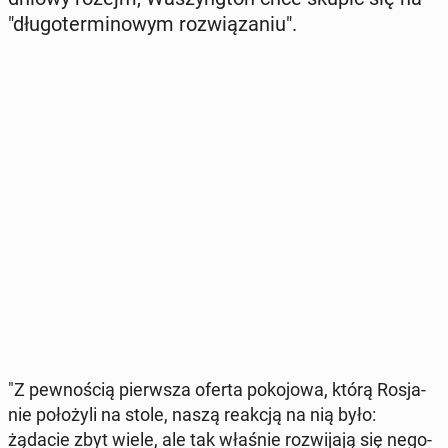
"dłu­go­ter­mi­no­wym roz­wią­za­niu".
"Z pew­no­ścią pierw­sza oferta po­ko­jo­wa, którą Ro­sja­
nie po­ło­ży­li na stole, naszą reakcją na nią było:
żądacie zbyt wiele, ale tak właśnie roz­wi­ja­ją się ne­go­