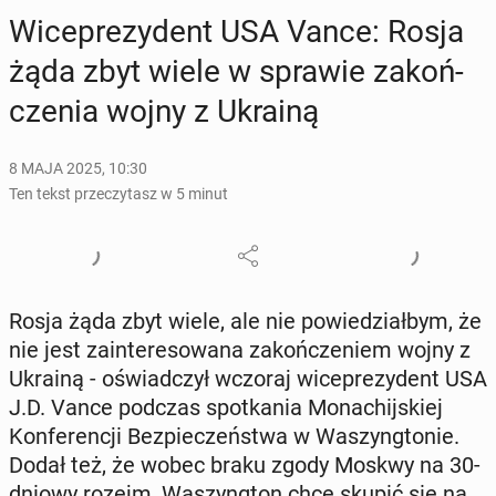
Wi­ce­pre­zy­dent USA Vance: Rosja
żąda zbyt wiele w sprawie za­koń­
cze­nia wojny z Ukrainą
8 MAJA 2025, 10:30
Ten tekst przeczytasz w 5 minut
Rosja żąda zbyt wiele, ale nie po­wie­dział­bym, że
nie jest za­in­te­re­so­wa­na za­koń­cze­niem wojny z
Ukrainą - oświad­czył wczoraj wi­ce­pre­zy­dent USA
J.D. Vance podczas spo­tka­nia Mo­na­chij­skiej
Kon­fe­ren­cji Bez­pie­czeń­stwa w Wa­szyng­to­nie.
Dodał też, że wobec braku zgody Moskwy na 30-
dniowy rozejm, Wa­szyng­ton chce skupić się na