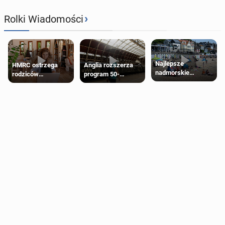
›
Rolki Wiadomości
Najlepsze
HMRC ostrzega
Anglia rozszerza
nadmorskie
rodziców
program 50-
miasteczko blisko
pobierających Child
procentowych
Londynu
Benefit. Mogą być
zniżek kolejowych
zobowiązani do
na 18-latków
zwrotu zasiłku