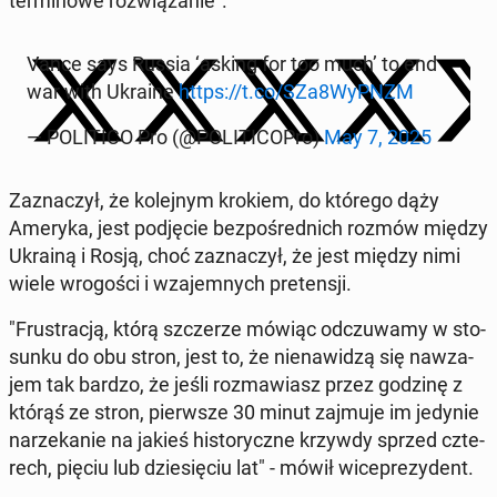
ter­mi­no­we roz­wią­za­nie".
Vance says Russia ‘asking for too much’ to end
war with Ukraine
https://t.co/SZa8WyPNZM
— PO­LI­TI­CO Pro (@PO­LI­TI­CO­Pro)
May 7, 2025
Za­zna­czył, że ko­lej­nym krokiem, do którego dąży
Ameryka, jest pod­ję­cie bez­po­śred­nich rozmów między
Ukrainą i Rosją, choć za­zna­czył, że jest między nimi
wiele wro­go­ści i wza­jem­nych pre­ten­sji.
"Fru­stra­cją, którą szcze­rze mówiąc od­czu­wa­my w sto­
sun­ku do obu stron, jest to, że nie­na­wi­dzą się na­wza­
jem tak bardzo, że jeśli roz­ma­wiasz przez godzinę z
którąś ze stron, pierw­sze 30 minut zajmuje im jedynie
na­rze­ka­nie na jakieś hi­sto­rycz­ne krzywdy sprzed czte­
rech, pięciu lub dzie­się­ciu lat" - mówił wi­ce­pre­zy­dent.