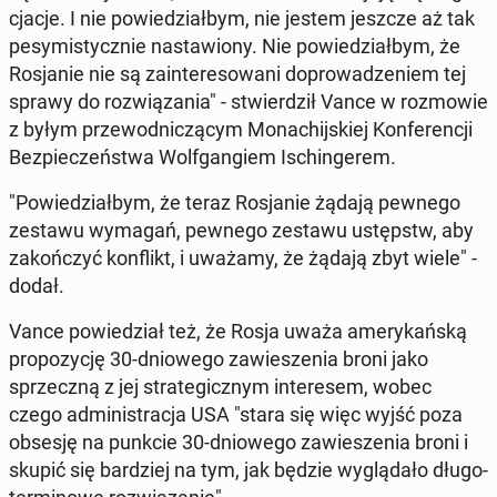
cja­cje. I nie po­wie­dział­bym, nie jestem jeszcze aż tak
pe­sy­mi­stycz­nie na­sta­wio­ny. Nie po­wie­dział­bym, że
Ro­sja­nie nie są za­in­te­re­so­wa­ni do­pro­wa­dze­niem tej
sprawy do roz­wią­za­nia" - stwier­dził Vance w roz­mo­wie
z byłym prze­wod­ni­czą­cym Mo­na­chij­skiej Kon­fe­ren­cji
Bez­pie­czeń­stwa Wol­fgan­giem Ischin­ge­rem.
"Po­wie­dział­bym, że teraz Ro­sja­nie żądają pewnego
zestawu wymagań, pewnego zestawu ustępstw, aby
za­koń­czyć kon­flikt, i uważamy, że żądają zbyt wiele" -
dodał.
Vance po­wie­dział też, że Rosja uważa ame­ry­kań­ską
pro­po­zy­cję 30-dnio­we­go za­wie­sze­nia broni jako
sprzecz­ną z jej stra­te­gicz­nym in­te­re­sem, wobec
czego ad­mi­ni­stra­cja USA "stara się więc wyjść poza
obsesję na punkcie 30-dnio­we­go za­wie­sze­nia broni i
skupić się bar­dziej na tym, jak będzie wy­glą­da­ło dłu­go­