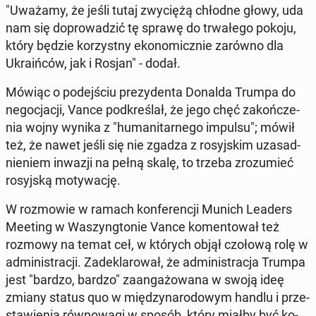
"Uważamy, że jeśli tutaj zwy­cię­żą chłodne głowy, uda
nam się do­pro­wa­dzić tę sprawę do trwa­łe­go pokoju,
który będzie ko­rzyst­ny eko­no­micz­nie zarówno dla
Ukra­iń­ców, jak i Rosjan" - dodał.
Mówiąc o po­dej­ściu pre­zy­den­ta Donalda Trumpa do
ne­go­cja­cji, Vance pod­kre­ślał, że jego chęć za­koń­cze­
nia wojny wynika z "hu­ma­ni­tar­ne­go impulsu"; mówił
też, że nawet jeśli się nie zgadza z ro­syj­skim uza­sad­
nie­niem inwazji na pełną skalę, to trzeba zro­zu­mieć
ro­syj­ską mo­ty­wa­cję.
W roz­mo­wie w ramach kon­fe­ren­cji Munich Leaders
Meeting w Wa­szyng­to­nie Vance ko­men­to­wał też
rozmowy na temat ceł, w których objął czołową rolę w
ad­mi­ni­stra­cji. Za­de­kla­ro­wał, że ad­mi­ni­stra­cja Trumpa
jest "bardzo, bardzo" za­an­ga­żo­wa­na w swoją ideę
zmiany status quo w mię­dzy­na­ro­do­wym handlu i prze­
sta­wie­nia rów­no­wa­gi w sposób, który miałby być ko­