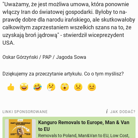
"Uważamy, że jest możliwa umowa, która po­now­nie
włączy Iran do świa­to­wej go­spo­dar­ki. Byłoby to na­
praw­dę dobre dla narodu irań­skie­go, ale skut­ko­wa­ło­by
cał­ko­wi­tym za­prze­sta­niem wszel­kich szans na to, że
uzy­ska­ją broń jądrową" - stwier­dził wi­ce­pre­zy­dent
USA.
Oskar Górzyński / PAP / Jagoda Sowa
Dziękujemy za przeczytanie artykułu. Co o tym myślisz?
LINKI SPONSOROWANE
JAK DODAĆ?
Kanguro Removals to Europe, Man & Van
to EU
Removals to Poland, Man&Van to EU, Low Cost,