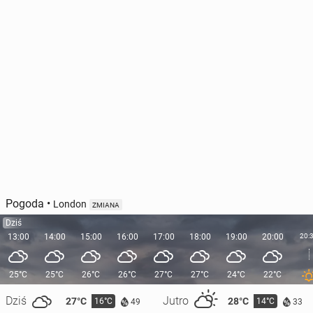
Pogoda
•
London
ZMIANA
Dziś
13:00
14:00
15:00
16:00
17:00
18:00
19:00
20:00
20:
25°C
25°C
26°C
26°C
27°C
27°C
24°C
22°C
Dziś
Jutro
27°C
28°C
16°C
14°C
49
33