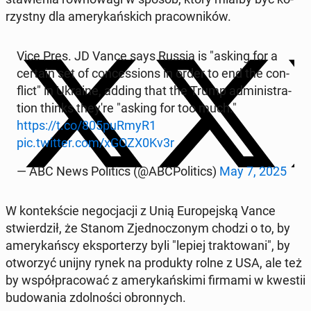
rzyst­ny dla ame­ry­kań­skich pra­cow­ni­ków.
Vice Pres. JD Vance says Russia is "asking for a
certain set of con­ces­sions in order to end the con­
flict" in Ukraine, adding that the Trump ad­mi­ni­stra­
tion thinks they're "asking for too much."
https://t.co/805puRmyR1
pic.twitter.com/xGOZX0Kv3r
— ABC News Po­li­tics (@ABC­Po­li­tics)
May 7, 2025
W kon­tek­ście ne­go­cja­cji z Unią Eu­ro­pej­ską Vance
stwier­dził, że Stanom Zjed­no­czo­nym chodzi o to, by
ame­ry­kań­scy eks­por­te­rzy byli "lepiej trak­to­wa­ni", by
otwo­rzyć unijny rynek na pro­duk­ty rolne z USA, ale też
by współ­pra­co­wać z ame­ry­kań­ski­mi firmami w kwestii
bu­do­wa­nia zdol­no­ści obron­nych.