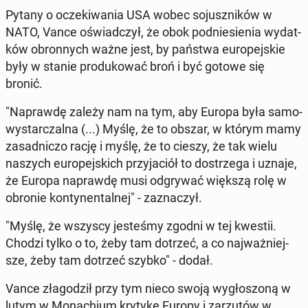
Pytany o ocze­ki­wa­nia USA wobec so­jusz­ni­ków w
NATO, Vance oświad­czył, że obok pod­nie­sie­nia wy­dat­
ków obron­nych ważne jest, by państwa eu­ro­pej­skie
były w stanie pro­du­ko­wać broń i być gotowe się
bronić.
"Na­praw­dę zależy nam na tym, aby Europa była sa­mo­
wy­star­czal­na (...) Myślę, że to obszar, w którym mamy
za­sad­ni­czo rację i myślę, że to cieszy, że tak wielu
naszych eu­ro­pej­skich przy­ja­ciół to do­strze­ga i uznaje,
że Europa na­praw­dę musi od­gry­wać większą rolę w
obronie kon­ty­nen­tal­nej" - za­zna­czył.
"Myślę, że wszyscy je­ste­śmy zgodni w tej kwestii.
Chodzi tylko o to, żeby tam dotrzeć, a co naj­waż­niej­
sze, żeby tam dotrzeć szybko" - dodał.
Vance zła­go­dził przy tym nieco swoją wy­gło­szo­ną w
lutym w Mo­na­chium krytykę Europy i za­rzu­tów w