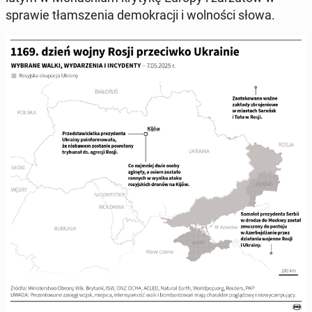
sprawie tłam­sze­nia de­mo­kra­cji i wol­no­ści słowa.