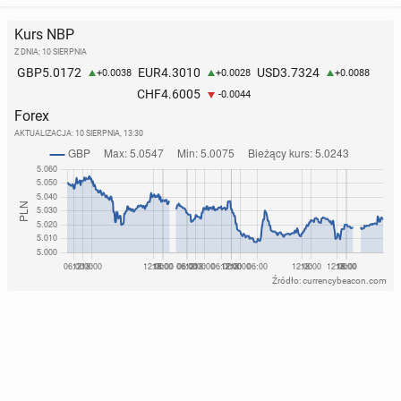
Kurs NBP
Z DNIA: 10 SIERPNIA
5.0172
4.3010
3.7324
GBP
EUR
USD
+0.0038
+0.0028
+0.0088
4.6005
CHF
-0.0044
Forex
AKTUALIZACJA:
10 SIERPNIA, 13:30
Źródło: currencybeacon.com