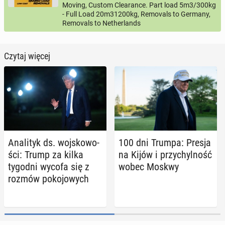
Moving, Custom Clearance. Part load 5m3/300kg
- Full Load 20m31200kg, Removals to Germany,
Removals to Netherlands
Czytaj więcej
Ana­li­tyk ds. woj­sko­wo­
100 dni Trumpa: Presja
ści: Trump za kilka
na Kijów i przy­chyl­ność
tygodni wycofa się z
wobec Moskwy
rozmów po­ko­jo­wych