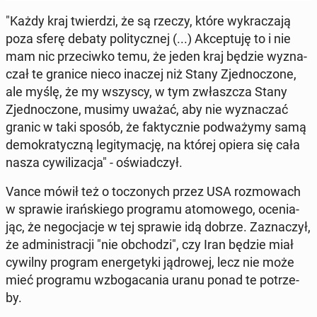
"Każdy kraj twier­dzi, że są rzeczy, które wy­kra­cza­ją
poza sferę debaty po­li­tycz­nej (...) Ak­cep­tu­ję to i nie
mam nic prze­ciw­ko temu, że jeden kraj będzie wy­zna­
czał te granice nieco inaczej niż Stany Zjed­no­czo­ne,
ale myślę, że my wszyscy, w tym zwłasz­cza Stany
Zjed­no­czo­ne, musimy uważać, aby nie wy­zna­czać
granic w taki sposób, że fak­tycz­nie pod­wa­ży­my samą
de­mo­kra­tycz­ną le­gi­ty­ma­cję, na której opiera się cała
nasza cy­wi­li­za­cja" - oświad­czył.
Vance mówił też o to­czo­nych przez USA roz­mo­wach
w sprawie irań­skie­go pro­gra­mu ato­mo­we­go, oce­nia­
jąc, że ne­go­cja­cje w tej sprawie idą dobrze. Za­zna­czył,
że ad­mi­ni­stra­cji "nie ob­cho­dzi", czy Iran będzie miał
cywilny program ener­ge­ty­ki ją­dro­wej, lecz nie może
mieć pro­gra­mu wzbo­ga­ca­nia uranu ponad te po­trze­
by.