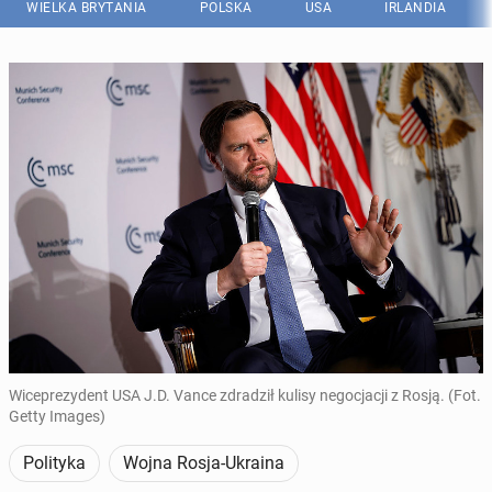
WIELKA BRYTANIA
POLSKA
USA
IRLANDIA
Wiceprezydent USA J.D. Vance zdradził kulisy negocjacji z Rosją. (Fot.
Getty Images)
Polityka
Wojna Rosja-Ukraina