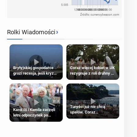
Źródło: currencybeacon.com
›
Rolki Wiadomości
Brytyjskiej gospodarce
Coraz więcej kobiet w UK
grozi recesja, jeśli kryzys
rezygnuje z roli druhny na
na Bliskim Wschodzie się
ślubie
przedłuży
Turyści już nie chcą
Karol III i Kamila zaczęli
upałów. Coraz
letni odpoczynek po
popularniejsze
Igrzyskach Wspólnoty w
„coolcation”
Glasgow