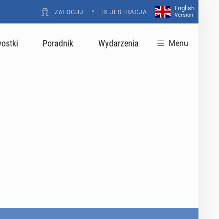
English
•
ZALOGUJ
REJESTRACJA
Version
ostki
Poradnik
Wydarzenia
Menu