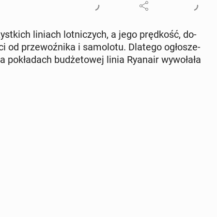
t­kich liniach lot­ni­czych, a jego pręd­kość, do­
i od prze­woź­ni­ka i sa­mo­lo­tu. Dlatego ogło­sze­
 po­kła­dach bu­dże­to­wej linia Ryanair wy­wo­ła­ła