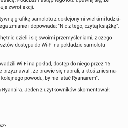
u­je zwrot akcji.
­ną grafikę sa­mo­lo­tu z do­kle­jo­ny­mi wiel­ki­mi ludz­ki­
a zmianie i do­po­wia­da: "Nic z tego, czytaj książkę"
.
hętnie dzie­li­li się swoimi prze­my­śle­nia­mi, z czego
kosztów dostępu do Wi-Fi na po­kła­dzie sa­mo­lo­tu
wa­dzi­li Wi-Fi na pokład, dostęp do niego przez 15
ie przy­zna­wa­li, że prawie się nabrali, a ktoś znie­sma­
ko­lej­ne­go powodu, by nie latać Ry­ana­irem"
.
Ry­ana­ira. Jeden z użyt­kow­ni­ków sko­men­to­wał:
isz?