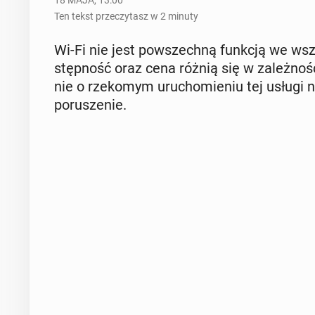
18 MAJA, 13:00
Ten tekst przeczytasz w 2 minuty
Wi-Fi nie jest po­wszech­ną funkcją we wszys
stęp­ność oraz cena różnią się w za­leż­no­śc
nie o rze­ko­mym uru­cho­mie­niu tej usługi na
po­ru­sze­nie.