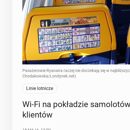
Pasażerowie Ryanaira raczej nie doczekają się w najbliższych 
Chodakowska/Londynek.net)
Linie lotnicze
Wi-Fi na po­kła­dzie sa­mo­lo­tów 
klien­tów