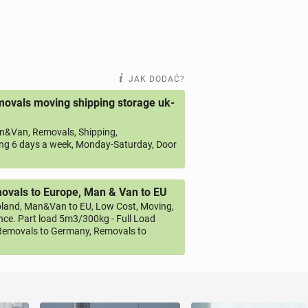
JAK DODAĆ?
ovals moving shipping storage uk-
&Van, Removals, Shipping,
ng 6 days a week, Monday-Saturday, Door
vals to Europe, Man & Van to EU
land, Man&Van to EU, Low Cost, Moving,
ce. Part load 5m3/300kg - Full Load
emovals to Germany, Removals to