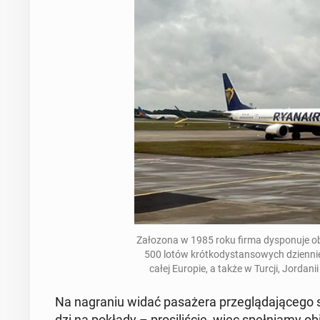
Za­ło­zo­na w 1985 roku firma dys­po­nu­je 
500 lotów krót­ko­dy­stan­so­wych dzien­n
całej Europie, a także w Turcji, Jor­da­n
Na na­gra­niu widać pa­sa­że­ra prze­glą­da­ją­ce­go
dzi na pokłady – pro­si­li­ście, więc speł­nia­my o