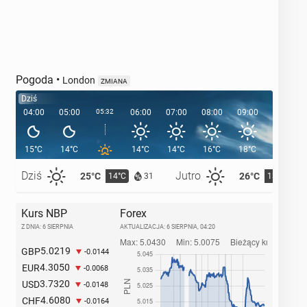
Pogoda
•
London
ZMIANA
Dziś
04:00
05:00
05:32
06:00
07:00
08:00
09:00
10:00
15°C
14°C
14°C
14°C
16°C
18°C
18°C
Dziś
Jutro
25°C
26°C
14°C
13°C
31
Kurs NBP
Forex
Z DNIA: 6 SIERPNIA
AKTUALIZACJA:
6 SIERPNIA, 04:20
5.0219
GBP
-0.0144
4.3050
EUR
-0.0068
3.7320
USD
-0.0148
4.6080
CHF
-0.0164