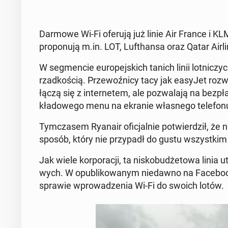
Darmowe Wi-Fi oferują już linie Air France i KLM, 
pro­po­nu­ją m.in. LOT, Lu­fthan­sa oraz Qatar Air­li
W seg­men­cie eu­ro­pej­skich tanich linii lot­ni­czyc
rzad­ko­ścią. Prze­woź­ni­cy tacy jak easyJet roz­w
łączą się z in­ter­ne­tem, ale po­zwa­la­ją na bez­pł
kła­do­we­go menu na ekranie wła­sne­go te­le­fo­n
Tym­cza­sem Ryanair ofi­cjal­nie po­twier­dził, że
sposób, który nie przy­padł do gustu wszyst­kim in
Jak wiele kor­po­ra­cji, ta ni­sko­bu­dże­to­wa lini
wych. W opu­bli­ko­wa­nym nie­daw­no na Fa­ce­bo­oku
sprawie wpro­wa­dze­nia Wi-Fi do swoich lotów.