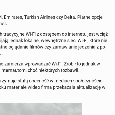
Emi­ra­tes, Turkish Air­li­nes czy Delta. Płatne opcje
­nes.
h tra­dy­cyj­ne Wi-Fi z do­stę­pem do in­ter­ne­tu jest wciąż
i­ja­ją jednak lokalne, we­wnętrz­ne sieci Wi-Fi, które nie
at­ne oglą­da­nie filmów czy za­ma­wia­nie je­dze­nia z po­
u.
 nie za­mie­rza wpro­wa­dzać Wi-Fi. Zrobił to jednak w
­ter­nau­tom, choć nie­któ­rych roz­ba­wił.
a utrzy­mu­je stałą obec­ność w mediach spo­łecz­no­ścio­
 ma­te­ria­le wideo firma prze­ka­za­ła ak­tu­ali­za­cję w