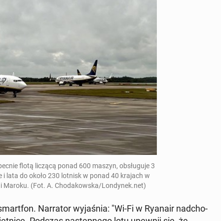
obecnie flotą liczącą ponad 600 maszyn, ob­słu­gu­je 3
ie i lata do około 230 lotnisk w ponad 40 krajach w
ii i Maroku. (Fot. A. Cho­da­kow­ska/Lon­dy­nek.net)
 smart­fon. Nar­ra­tor wy­ja­śnia: "Wi-Fi w Ryanair nad­cho­
biet­ni­cę. Podczas na­stęp­ne­go lotu upewnij się, że