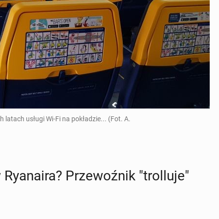
latach usługi Wi-Fi na pokładzie... (Fot. A.
Ry­ana­ira? Prze­woź­nik "trol­lu­je"