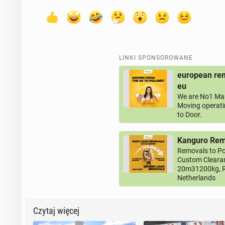
LINKI SPONSOROWANE
european rem
eu
We are No1 Man
Moving operati
to Door.
Kanguro Remo
Removals to Po
Custom Clearan
20m31200kg, R
Netherlands
Czytaj więcej