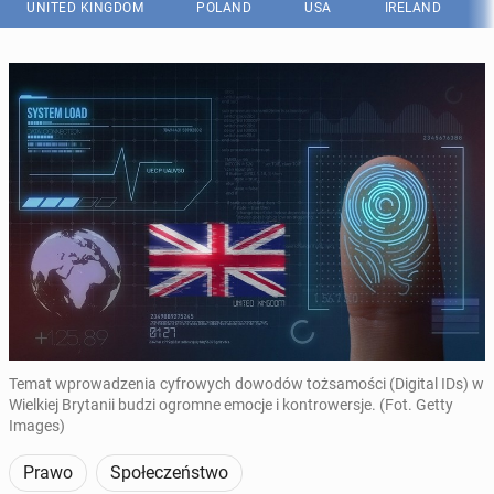
UNITED KINGDOM
POLAND
USA
IRELAND
Temat wprowadzenia cyfrowych dowodów tożsamości (Digital IDs) w
Wielkiej Brytanii budzi ogromne emocje i kontrowersje. (Fot. Getty
Images)
Prawo
Społeczeństwo