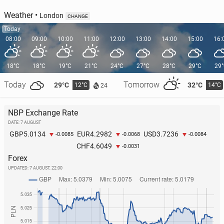
Weather
•
London
CHANGE
Today
08:00
09:00
10:00
11:00
12:00
13:00
14:00
15:00
16:
18°C
18°C
19°C
21°C
24°C
27°C
28°C
29°C
29
Today
Tomorrow
29°C
32°C
12°C
14°C
24
NBP Exchange Rate
DATE: 7 AUGUST
5.0134
4.2982
3.7236
GBP
EUR
USD
-0.0085
-0.0068
-0.0084
4.6049
CHF
-0.0031
Forex
UPDATED:
7 AUGUST, 22:00