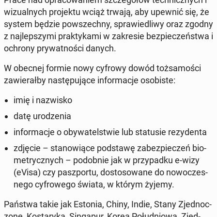
wiz­ual­nych pro­jek­tu wciąż trwają, aby upewnić się, że
system będzie powszech­ny, spraw­iedli­wy oraz zgodny
z na­jlep­szy­mi prak­tyka­mi w za­kre­sie bez­pieczeńst­wa i
ochrony pry­wat­noś­ci danych.
W obecnej formie nowy cyfrowy dowód tożsamoś­ci
za­w­ier­ał­by następu­jące in­for­ma­c­je os­o­biste:
imię i nazwisko
datę urodzenia
in­for­ma­c­je o oby­wa­telst­wie lub sta­tusie rezy­den­ta
zdjęcie – stanow­iące pod­stawę zabez­pieczeń bio­
m­e­trycznych – podob­nie jak w przy­pad­ku e-wizy
(eVisa) czy pasz­por­tu, dos­tosowane do nowoczes­
nego cyfrowego świata, w którym żyjemy.
Państwa takie jak Estonia, Chiny, Indie, Stany Zjed­noc­
zone, Kostary­ka, Sin­ga­pur, Korea Połud­niowa, Zjed­