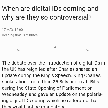
When are digital IDs coming and
why are they so con­tro­ver­sial?
17 MAY, 12:00
Reading time: 3 Minutes
The debate over the in­tro­duc­tion of digital IDs in
the UK has reignit­ed after Charles shared an
update during the King’s Speech. King Charles
spoke about more than 35 Bills and draft Bills
during the State Opening of Par­lia­ment on
Wednes­day, and gave an update on the po­lar­is­
ing digital IDs during which he re­it­er­at­ed that
they would not be manda­to­ry.