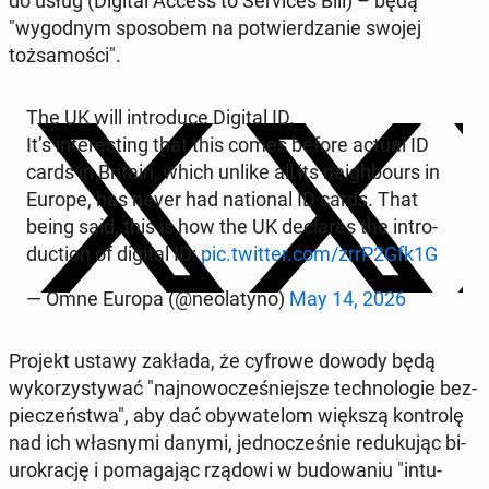
do usług (Digital Access to Ser­vices Bill
) – będą
"wygod­nym sposobem na potwierdzanie swojej
tożsamoś­ci".
The UK will in­tro­duce Digital ID.
It’s in­ter­est­ing that this comes before actual ID
cards in Britain, which unlike all its neigh­bours in
Europe, has never had na­tion­al ID cards. That
being said, this is how the UK de­clares the in­tro­
duc­tion of digital ID:
pic.twitter.com/zrrP2Gfk1G
— Omne Europa (@ne­o­latyno)
May 14, 2026
Projekt ustawy zakłada, że cyfrowe dowody będą
wyko­rzysty­wać "na­jnowocześniejsze tech­nolo­gie bez­
pieczeńst­wa", aby dać oby­wa­telom większą kon­trolę
nad ich włas­ny­mi danymi, jed­nocześnie re­duku­jąc bi­
urokrację i po­ma­ga­jąc rządowi w bu­dowa­niu "in­tu­