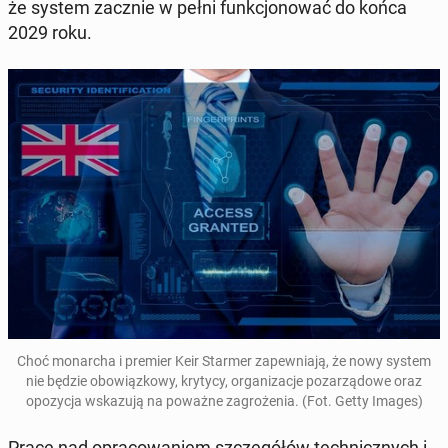
że system zacznie w pełni funkcjonować do końca
2029 roku
.
Choć monar­cha i premier Keir Starmer za­pew­ni­a­ją, że nowy system
nie będzie obow­iązkowy, krytycy, or­ga­ni­za­c­je pozarzą­dowe oraz
opozy­c­ja wskazu­ją na poważne za­groże­nia. (Fot. Getty Images)
Prace nad opra­cow­aniem szczegółów tech­nicznych i