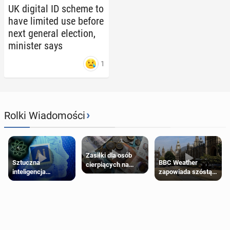
UK digital ID scheme to
have limited use before
next general elec­tion,
min­is­ter says
1
›
Rolki Wiadomości
Zasiłki dla osób
Sztuczna
BBC Weather
cierpiących na
inteligencja
zapowiada szóstą
schorzenia
próbowała oszukać
falę upałów w
psychiczne
człowieka
Londynie