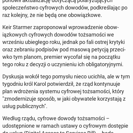
ponowił ak­tu­al­iza­cję doty­czącą po­laryzu­ją­cych
społeczeńst­wo cyfrowych dowodów, pod­kreśla­jąc po
raz kolejny, że nie będą one obow­iązkowe.
Keir Starmer za­pro­ponował wprowadze­nie obow­
iązkowych cyfrowych dowodów tożsamoś­ci we
wrześniu ubiegłego roku, jednak po fali ostrej krytyki
oraz ze­bra­niu pod­pisów pod masową petycją prze­ci­
wko tym planom, premier wycofał się na początku
tego roku z decyzji o uczynie­niu ich oblig­a­to­ryjny­mi.
Dyskus­ja wokół tego pomysłu nieco ucichła, ale w tym
ty­god­niu król Karol potwierdz­ił, że rząd kon­tynu­u­je
plan wdroże­nia systemu cyfrowej tożsamoś­ci, który
"zmod­ern­izu­je sposób, w jaki oby­wa­tele ko­rzys­ta­ją z
usług pub­licznych".
Według rządu, cyfrowe dowody tożsamoś­ci –
udostęp­nione w ramach ustawy o cyfrowym dostępie