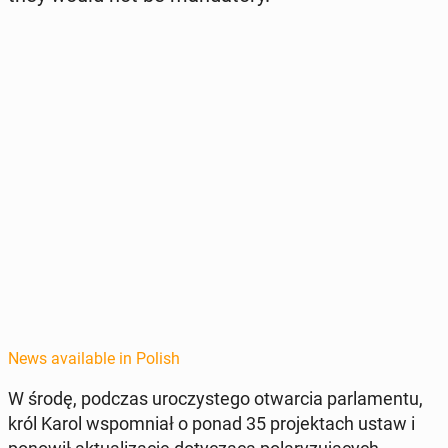
News available in Polish
W środę, podczas uroczys­tego ot­war­cia par­la­men­tu,
król Karol wspom­ni­ał o ponad 35 pro­jek­tach ustaw i