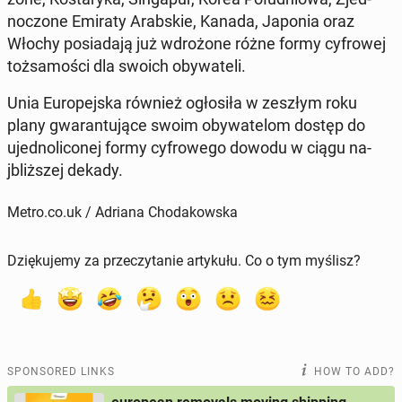
noc­zone Emiraty Arab­skie, Kanada, Japonia oraz
Włochy posi­ada­ją już wdrożone różne formy cyfrowej
tożsamoś­ci dla swoich oby­wa­teli.
Unia Eu­rope­js­ka również ogłosiła w zeszłym roku
plany gwaran­tu­jące swoim oby­wa­telom dostęp do
ujed­no­li­conej formy cyfrowego dowodu w ciągu na­
jbliższej dekady.
Metro.co.uk / Adriana Chodakowska
Dziękujemy za przeczytanie artykułu. Co o tym myślisz?
SPONSORED LINKS
HOW TO ADD?