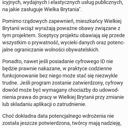
icyjnych, wyda­jnych i elasty­cznych usług pub­licznych,
na jakie za­sługu­je Wielka Bry­ta­nia".
Pomimo rzą­dowych za­pewnień, mieszkań­cy Wielkiej
Bry­tanii wciąż wyraża­ją poważne obawy związane z
tym pro­jek­tem.
Scep­ty­cy pro­jek­tu obaw­ia­ją się przede
wszys­tkim o pry­wat­ność, wycieki danych oraz po­tenc­
jalne ograniczanie wol­noś­ci oby­wa­tel­s­kich.
Ponadto, nawet jeśli posi­adanie cyfrowego ID nie
będzie prawnie nakazane, w prak­tyce codzi­enne
funkcjonowanie bez niego może stać się niezwyk­le
trudne. Jeśli program zostanie za­twierd­zony, cyfrowy
dowód może być wyma­gany cho­ci­aż­by do udowod­
nienia prawa do pracy w Wielkiej Bry­tanii przy zmianie
lub składa­niu ap­likacji o za­trud­nie­nie.
Choć dokład­na data po­tenc­jal­nego wdroże­nia nie
została jeszcze potwierd­zona, twórcy mają nadzieję,