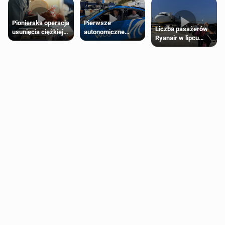
Pierwsze
Pionierska operacja
Liczba pasażerów
autonomiczne
usunięcia ciężkiej
Ryanair w lipcu
Ubery pojawią się
wady wrodzonej
pobiła rekord
w Londynie jeszcze
płodu w łonie matki
tego lata