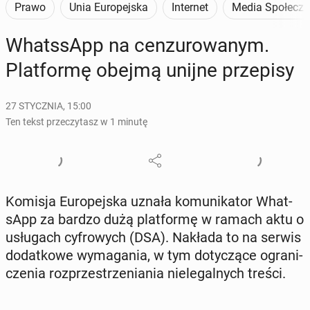
Prawo
Unia Europejska
Internet
Media Społecz
Whats­sApp na cen­zu­ro­wa­nym.
Plat­for­mę obejmą unijne prze­pi­sy
27 STYCZNIA, 15:00
Ten tekst przeczytasz w 1 minutę
Komisja Eu­ro­pej­ska uznała ko­mu­ni­ka­tor What­
sApp za bardzo dużą plat­for­mę w ramach aktu o
usłu­gach cy­fro­wych (DSA). Nakłada to na serwis
do­dat­ko­we wy­ma­ga­nia, w tym do­ty­czą­ce ogra­ni­
cze­nia roz­prze­strze­nia­nia nie­le­gal­nych treści.