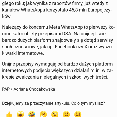
głe­go roku; jak wynika z ra­por­tów firmy, już wtedy z
kanałów What­sAp­pa ko­rzy­sta­ło 46,8 mln Eu­ro­pej­czy­
ków.
Na­le­żą­cy do kon­cer­nu Meta What­sApp to pierw­szy ko­
mu­ni­ka­tor objęty prze­pi­sa­mi DSA. Na unijnej liście
bardzo dużych plat­form znaj­do­wa­ły się dotąd serwisy
spo­łecz­no­ścio­we, jak np. Fa­ce­bo­ok czy X oraz wy­szu­
ki­war­ki in­ter­ne­to­we.
Unijne prze­pi­sy wy­ma­ga­ją od bardzo dużych plat­form
in­ter­ne­to­wych pod­ję­cia więk­szych działań m.in. w za­
kre­sie zwal­cza­nia nie­le­gal­nych i szko­dli­wych treści.
PAP / Adriana Chodakowska
Dziękujemy za przeczytanie artykułu. Co o tym myślisz?