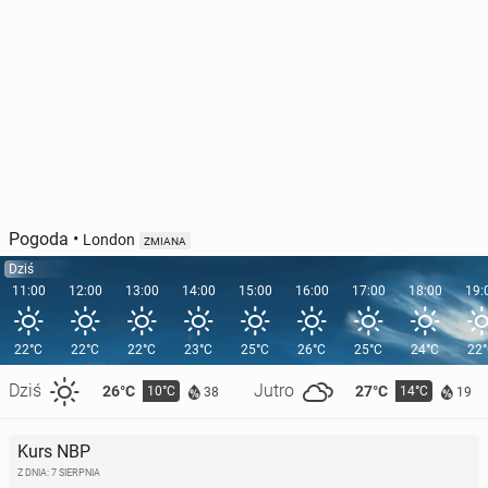
Pogoda
•
London
ZMIANA
Dziś
11:00
12:00
13:00
14:00
15:00
16:00
17:00
18:00
19:
22°C
22°C
22°C
23°C
25°C
26°C
25°C
24°C
22
Dziś
Jutro
26°C
27°C
10°C
14°C
38
19
Kurs NBP
Z DNIA: 7 SIERPNIA