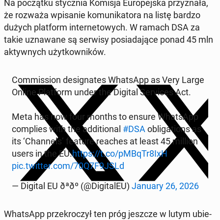
Na po­cząt­ku stycz­nia Komisja Eu­ro­pej­ska przy­zna­ła,
że rozważa wpi­sa­nie ko­mu­ni­ka­to­ra na listę bardzo
dużych plat­form in­ter­ne­to­wych. W ramach DSA za
takie uzna­wa­ne są serwisy po­sia­da­ją­ce ponad 45 mln
ak­tyw­nych użyt­kow­ni­ków.
Com­mis­sion de­si­gna­tes What­sApp as Very Large
Online Plat­form under the Digital Se­rvi­ces Act.
Meta has now four months to ensure What­sApp
com­plies with the ad­di­tio­nal
#DSA
ob­li­ga­tions as
its ‘Chan­nels’ feature reaches at least 45 million
users in the EU.
https://t.co/pMBqTr8IxH
pic.twitter.com/70Q7F9JSLd
— Digital EU ðªðº (@Di­gi­ta­lEU)
January 26, 2026
What­sApp prze­kro­czył ten próg jeszcze w lutym ubie­