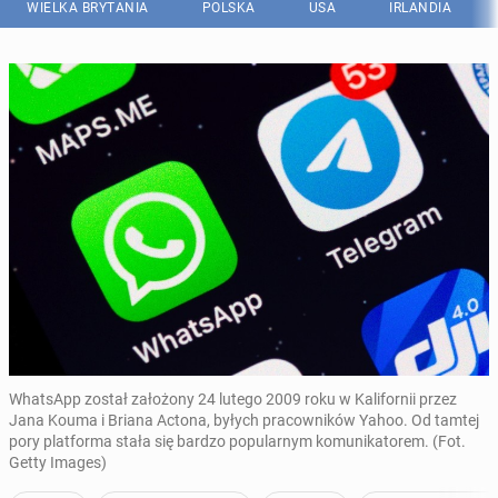
WIELKA BRYTANIA
POLSKA
USA
IRLANDIA
WhatsApp został założony 24 lutego 2009 roku w Kalifornii przez
Jana Kouma i Briana Actona, byłych pracowników Yahoo. Od tamtej
pory platforma stała się bardzo popularnym komunikatorem. (Fot.
Getty Images)