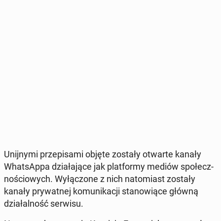
Unij­ny­mi prze­pi­sa­mi objęte zostały otwarte kanały
What­sAp­pa dzia­ła­ją­ce jak plat­for­my mediów spo­łecz­
no­ścio­wych. Wy­łą­czo­ne z nich na­to­miast zostały
kanały pry­wat­nej ko­mu­ni­ka­cji sta­no­wią­ce główną
dzia­łal­ność serwisu.