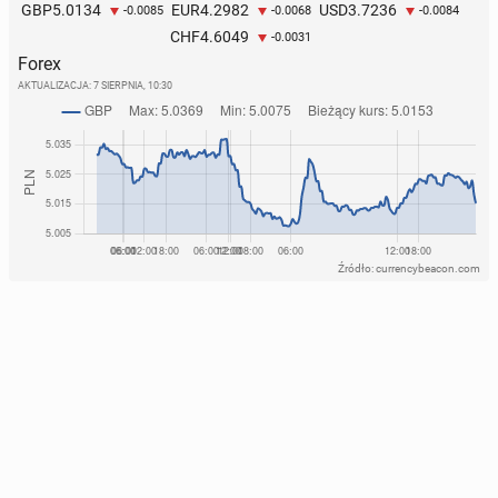
5.0134
4.2982
3.7236
GBP
EUR
USD
-0.0085
-0.0068
-0.0084
4.6049
CHF
-0.0031
Forex
AKTUALIZACJA:
7 SIERPNIA, 10:30
Źródło: currencybeacon.com