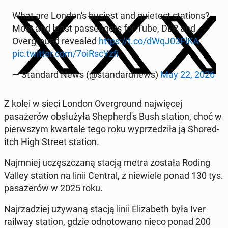
What are Lon­don's busiest and qui­etest sta­tions?
Most and least pas­sen­gers for Tube, DLR and
Over­ground re­vealed
https://t.co/dWqJ03FlKA
pic.twitter.com/7oiRscYz­fi
— Stan­dard News (@stan­dard­news)
May 22, 2026
Z kolei w sieci London Over­ground na­jwięcej
pasażerów ob­służyła Shep­herd's Bush station, choć w
pier­wszym kwartale tego roku wyprzedz­iła ją Shored­
itch High Street station.
Na­jm­niej uczęszczaną stacją metra została Roding
Valley station na linii Central, z niewiele ponad 130 tys.
pasażerów w 2025 roku.
Na­jrzadziej używaną stacją linii Eliz­a­beth była Iver
railway station, gdzie odno­towano nieco ponad 200