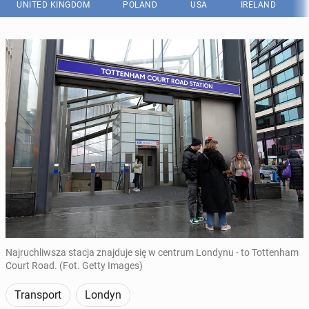
UNITED KINGDOM
POLAND
USA
IRELAND
Najruchliwsza stacja znajduje się w centrum Londynu - to Tottenham
Court Road. (Fot. Getty Images)
Transport
Londyn