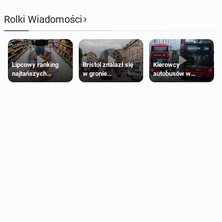
›
Rolki Wiadomości
Lipcowy ranking
Bristol znalazł się
Kierowcy
najtańszych
w gronie
autobusów w
supermarketów
najlepszych
Londynie
kierunków podróży
zapowiadają strajki
na świecie