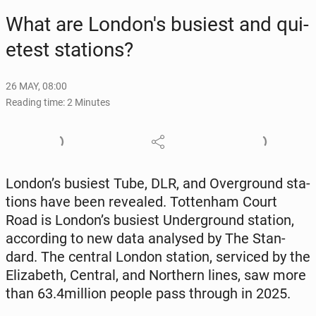
What are Lon­don's busiest and qui­
etest sta­tions?
26 MAY, 08:00
Reading time: 2 Minutes
London’s busiest Tube, DLR, and Over­ground sta­
tions have been re­vealed. Tot­ten­ham Court
Road is London’s busiest Un­der­ground station,
ac­cord­ing to new data analysed by The Stan­
dard. The central London station, ser­viced by the
Eliz­a­beth, Central, and North­ern lines, saw more
than 63.4million people pass through in 2025.