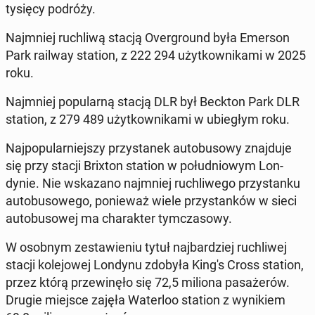
tysięcy podróży.
Na­jm­niej ruch­li­wą stacją Over­ground była Emerson
Park railway station, z 222 294 użytkown­ika­mi w 2025
roku.
Na­jm­niej pop­u­larną stacją DLR był Beckton Park DLR
station, z 279 489 użytkown­ika­mi w ubiegłym roku.
Na­jpop­u­larniejszy przys­tanek au­to­bu­sowy zna­j­du­je
się przy stacji Brixton station w połud­niowym Lon­
dynie. Nie wskazano na­jm­niej ruch­li­wego przys­tanku
au­to­bu­sowego, ponieważ wiele przys­tanków w sieci
au­to­bu­sowej ma charak­ter tym­cza­sowy.
W osobnym zestaw­ie­niu tytuł na­jbardziej ruch­li­wej
stacji kole­jowej Londynu zdobyła King's Cross station,
przez którą przewinęło się 72,5 miliona pasażerów.
Drugie miejsce zajęła Wa­ter­loo station z wynikiem