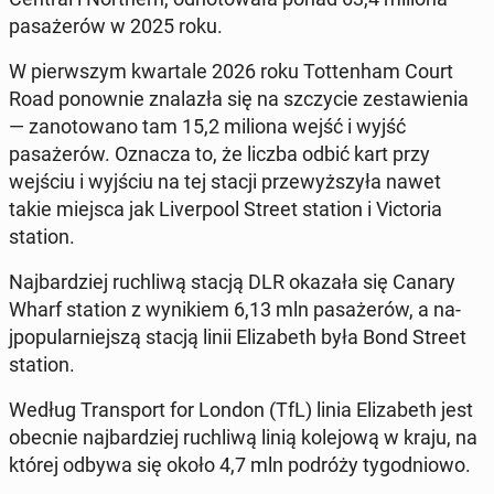
pasażerów w 2025 roku.
W pier­wszym kwartale 2026 roku Tot­ten­ham Court
Road ponown­ie znalazła się na szczy­cie zestaw­ienia
— zan­otowano tam 15,2 miliona wejść i wyjść
pasażerów. Oznacza to, że liczba odbić kart przy
wejściu i wyjściu na tej stacji przewyższyła nawet
takie miejsca jak Liv­er­pool Street station i Vic­to­ria
station.
Na­jbardziej ruch­li­wą stacją DLR okazała się Canary
Wharf station z wynikiem 6,13 mln pasażerów, a na­
jpop­u­larniejszą stacją linii Eliz­a­beth była Bond Street
station.
Według Trans­port for London (TfL) linia Eliz­a­beth jest
obecnie na­jbardziej ruch­li­wą linią kole­jową w kraju, na
której odbywa się około 4,7 mln podróży ty­god­niowo.