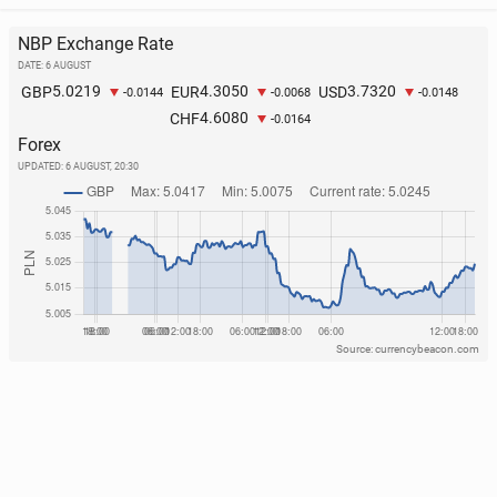
NBP Exchange Rate
DATE: 6 AUGUST
5.0219
4.3050
3.7320
GBP
EUR
USD
-0.0144
-0.0068
-0.0148
4.6080
CHF
-0.0164
Forex
UPDATED:
6 AUGUST, 20:30
Source: currencybeacon.com