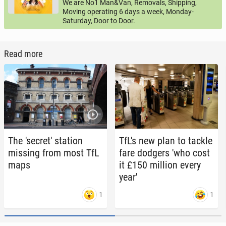
We are No1 Man&Van, Removals, Shipping,
Moving operating 6 days a week, Monday-
Saturday, Door to Door.
Read more
The 'se­cret' station
TfL's new plan to tackle
missing from most TfL
fare dodgers 'who cost
maps
it £150 million every
year'
1
1