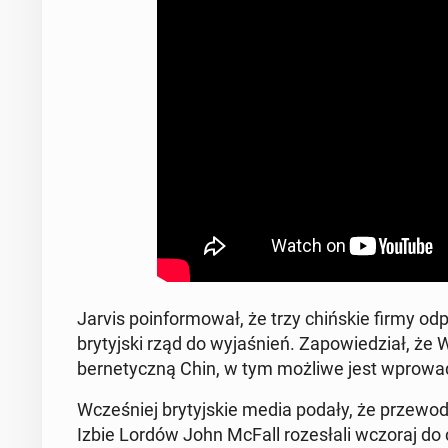
Jarvis po­in­for­mo­wał, że trzy chiń­skie firmy od
bry­tyj­ski rząd do wy­ja­śnień. Za­po­wie­dział, że
ber­ne­tycz­ną Chin, w tym możliwe jest wpro­wa­dz
Wcze­śniej bry­tyj­skie media podały, że prze­wod
Izbie Lordów John McFall ro­ze­sła­li wczoraj do 