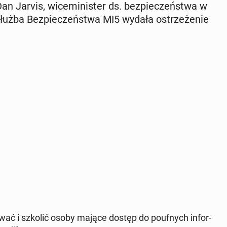
n Jarvis, wi­ce­mi­ni­ster ds. bez­pie­czeń­stwa w
 Służba Bez­pie­czeń­stwa MI5 wydała ostrze­że­nie
to­wać i szkolić osoby mające dostęp do po­uf­nych in­for­