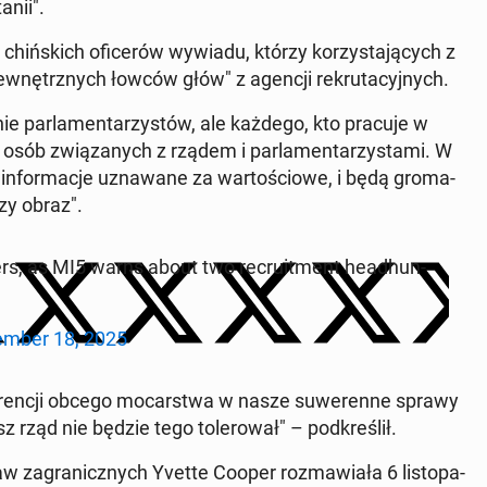
­nii".
 chiń­skich ofi­ce­rów wywiadu, którzy ko­rzy­sta­ją­cych z
ze­wnętrz­nych łowców głów" z agencji re­kru­ta­cyj­nych.
­nie par­la­men­ta­rzy­stów, ale każdego, kto pracuje w
z osób zwią­za­nych z rządem i par­la­men­ta­rzy­sta­mi. W
in­for­ma­cje uzna­wa­ne za war­to­ścio­we, i będą gro­ma­
szy obraz".
rs, as MI5 warns about two re­cru­it­ment he­adhun­
em­ber 18, 2025
e­ren­cji obcego mo­car­stwa w nasze su­we­ren­ne sprawy
sz rząd nie będzie tego to­le­ro­wał" – pod­kre­ślił.
raw za­gra­nicz­nych Yvette Cooper roz­ma­wia­ła 6 li­sto­pa­