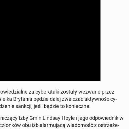
­po­wie­dzial­ne za cy­be­ra­ta­ki zostały wezwane przez
 Wielka Bry­ta­nia będzie dalej zwal­czać ak­tyw­ność cy­
e­nie sankcji, jeśli będzie to ko­niecz­ne.
­ni­czą­cy Izby Gmin Lindsay Hoyle i jego od­po­wied­nik w
człon­ków obu izb alar­mu­ją­cą wia­do­mość z ostrze­że­