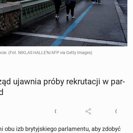
encie. (Fot. NIKLAS HALLE'N/AFP via Getty Images)
d ujawnia próby re­kru­ta­cji w par­
d
i obu izb bry­tyj­skie­go par­la­men­tu, aby zdobyć