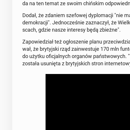
da na ten temat ze swoim chiń­skim od­po­wied­n
Dodał, że zdaniem sze­fo­wej dy­plo­ma­cji "nie ma t
de­mo­kra­cji". Jed­no­cze­śnie za­zna­czył, że Wi
scach, gdzie nasze in­te­re­sy będą zbieżne".
Za­po­wie­dział też ogło­sze­nie planu prze­ciw­dzia­ła
wał, że bry­tyj­ski rząd za­in­we­stu­je 170 mln funt
do użytku ofi­cjal­nych organów pań­stwo­wych. "T
została usu­nię­ta z bry­tyj­skich stron in­ter­ne­to