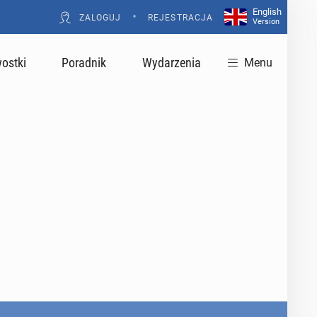
English
•
ZALOGUJ
REJESTRACJA
Version
ostki
Poradnik
Wydarzenia
Menu