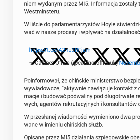
niem wydanym przez MI5. In­for­ma­cja zostały ta
West­min­ste­ru.
W liście do par­la­men­ta­rzy­stów Hoyle stwier­dził
wać w nasze procesy i wpływać na dzia­łal­ność p
https://t.co/A2nu3RFjam
— Cabinet Office (@ca­bi­ne­tof­fi­ceuk)
No­vem­b
Po­in­for­mo­wał, że chiń­skie mi­ni­ster­stwo bez­p
wy­wia­dow­cze, "ak­tyw­nie na­wią­zu­je kontakt z 
ma­cje i budować pod­wa­li­ny pod dłu­go­trwa­łe rela
wych, agentów re­kru­ta­cyj­nych i kon­sul­tan­tów d
W prze­sła­nej wia­do­mo­ści wy­mie­nio­no dwa prof
wa­ne w imieniu chiń­skich służb.
Opisane przez MI5 dzia­ła­nia szpie­gow­skie obe