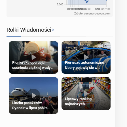
Źródło: currencybeacon.com
›
Rolki Wiadomości
Pierwsze autonomiczne
Pionierska operacja
Ubery pojawią się w
usunięcia ciężkiej wady
Londynie jeszcze tego
wrodzonej płodu w łonie
lata
matki
Lipcowy ranking
Liczba pasażerów
najtańszych
Ryanair w lipcu pobiła
supermarketów
rekord