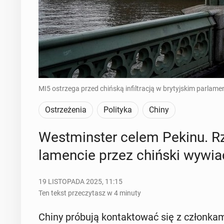
MI5 ostrzega przed chińską infiltracją w brytyjskim parlam
Ostrzeżenia
Polityka
Chiny
West­min­ster celem Pekinu. Rzą
la­men­cie przez chiński wywia
19 LISTOPADA 2025, 11:15
Ten tekst przeczytasz w 4 minuty
Chiny próbują kon­tak­to­wać się z człon­ka­m