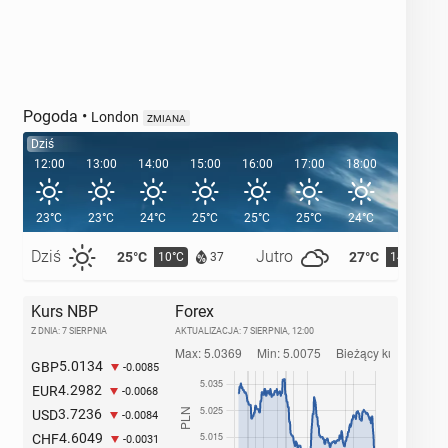
Pogoda
•
London
ZMIANA
Dziś
12:00
13:00
14:00
15:00
16:00
17:00
18:00
19:00
23°C
23°C
24°C
25°C
25°C
25°C
24°C
22°C
Dziś
Jutro
25°C
27°C
10°C
14°C
37
Kurs NBP
Forex
Z DNIA: 7 SIERPNIA
AKTUALIZACJA:
7 SIERPNIA, 12:00
5.0134
GBP
-0.0085
4.2982
EUR
-0.0068
3.7236
USD
-0.0084
4.6049
CHF
-0.0031