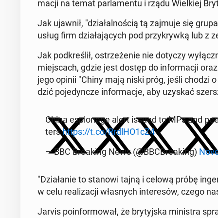
ma­cji na temat par­la­men­tu i rządu Wiel­kiej Bry­ta
Jak ujawnił, "dzia­łal­no­ścią tą zajmuje się grupa
usług firm dzia­ła­ją­cych pod przy­kryw­ką lub z 
Jak pod­kre­ślił, ostrze­że­nie nie dotyczy wy­łącz
miej­scach, gdzie jest dostęp do in­for­ma­cji ora
jego opinii "Chiny mają niski próg, jeśli chodzi o 
dzić po­je­dyn­cze in­for­ma­cje, aby uzyskać szer
China espio­na­ge alert issued to MPs and pee
ters
https://t.co/RrdlHO1cZ4
— BBC Bre­aking News (@BBC­Bre­aking)
No­v
"Dzia­ła­nie to stanowi tajną i celową próbę in­g
w celu re­ali­za­cji wła­snych in­te­re­sów, czego na
Jarvis po­in­for­mo­wał, że bry­tyj­ska mi­ni­stra sp