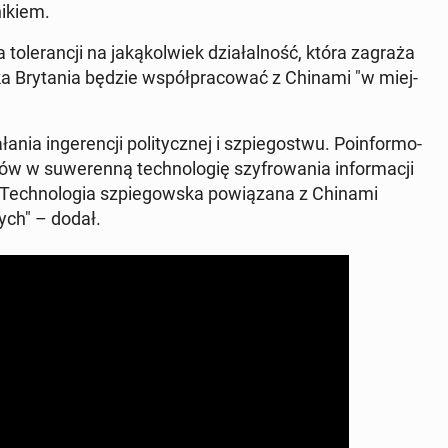
i­kiem.
o­le­ran­cji na ja­ką­kol­wiek dzia­łal­ność, która zagraża
elka Bry­ta­nia będzie współ­pra­co­wać z Chinami "w miej­
­nia in­ge­ren­cji po­li­tycz­nej i szpie­go­stwu. Po­in­for­mo­
ów w su­we­ren­ną tech­no­lo­gię szy­fro­wa­nia in­for­ma­cji
ech­no­lo­gia szpie­gow­ska po­wią­za­na z Chinami
­wych" – dodał.