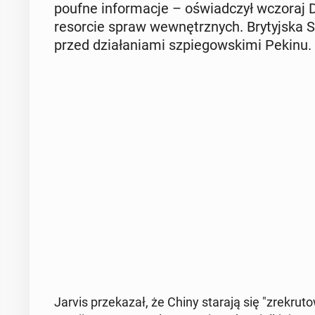
poufne in­for­ma­cje – oświad­czył wczoraj Da
re­sor­cie spraw we­wnętrz­nych. Bry­tyj­ska
przed dzia­ła­nia­mi szpie­gow­ski­mi Pekinu.
Jarvis prze­ka­zał, że Chiny starają się "zre­kru­