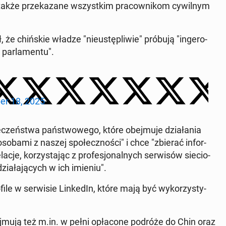
kże prze­ka­za­ne wszyst­kim pra­cow­ni­kom cy­wil­nym
, że chiń­skie władze "nie­ustę­pli­wie" próbują "in­ge­ro­
ar­la­men­tu".
er 18, 2025
ie­czeń­stwa pań­stwo­we­go, które obej­mu­je dzia­ła­nia
osobami z naszej spo­łecz­no­ści" i chce "zbierać in­for­
cje, ko­rzy­sta­jąc z pro­fe­sjo­nal­nych ser­wi­sów sie­cio­
zia­ła­ją­cych w ich imieniu".
ile w ser­wi­sie Lin­ke­dIn, które mają być wy­ko­rzy­sty­
j­mu­ją też m.in. w pełni opła­co­ne podróże do Chin oraz