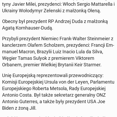
tyny Javier Milei, prezy­den­ci: Włoch Sergio Mattarel­la i
Ukrainy Wołodymyr Zełen­s­ki z małżonką Ołeną.
Obecny był prezy­dent RP Andrzej Duda z małżonką
Agatą Ko­rn­hauser-Dudą.
Przy­byli prezy­dent Niemiec Frank-Walter Stein­meier z
kan­clerzem Olafem Scholzem, prezy­den­ci: Francji Em­
manuel Macron, Brazylii Luiz Inacio Lula da Silva,
Węgier Tamas Sulyok z pre­mierem Vik­torem
Orbanem, premier Wielkiej Bry­tanii Keir Starmer.
Unię Eu­rope­jską reprezen­towali prze­wod­niczą­cy:
Komisji Eu­rope­jskiej Ursula von der Leyen, Par­la­men­tu
Eu­rope­jskiego Roberta Metsola, Rady Eu­rope­jskiej
Antonio Costa. Był także sekre­tarz gen­er­al­ny ONZ
Antonio Guter­res, a także były prezy­dent USA Joe
Biden z żoną Jill.