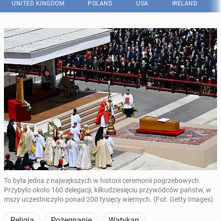
UNITED KINGDOM
POLAND
USA
IRELAND
To była jedna z największych w historii ceremonii pogrzebowych.
Przybyło około 160 delegacji, kilkudziesięciu przywódców państw, w
mszy uczestniczyło ponad 200 tysięcy wiernych. (Fot. Getty Images)
Religia
Pożegnanie
Watykan