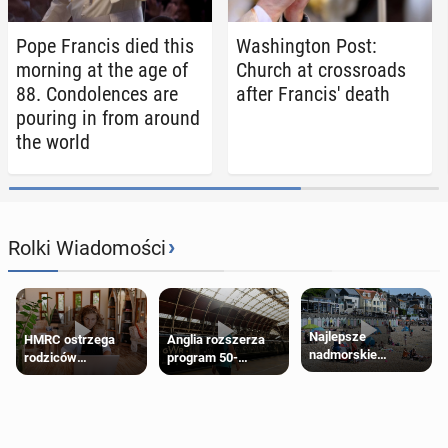
Pope Francis died this
Wash­ing­ton Post:
morning at the age of
Church at cross­roads
88. Con­do­lences are
after Fran­cis' death
pouring in from around
the world
›
Rolki Wiadomości
Najlepsze
HMRC ostrzega
Anglia rozszerza
nadmorskie
rodziców
program 50-
miasteczko blisko
pobierających Child
procentowych
Londynu
Benefit. Mogą być
zniżek kolejowych
zobowiązani do
na 18-latków
zwrotu zasiłku