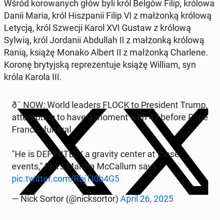
Wśród ko­rowanych głów byli król Belgów Filip, królowa
Danii Maria, król Hisz­panii Filip VI z małżonką królową
Letycją, król Szwecji Karol XVI Gustaw z królową
Sylwią, król Jor­danii Ab­dul­lah II z małżonką królową
Ranią, książę Monako Albert II z małżonką Char­lene.
Koronę bry­tyjską reprezen­tu­je książę William, syn
króla Karola III.
ð¨ NOW: World leaders FLOCK to Pres­i­dent Trump,
at­tempt­ing to have a moment with 47 before Pope
Fran­cis' funeral
"He is DEF­I­NITE­LY a gravity center at these
events," Fox's Martha Mc­Cal­lum says
pic.twitter.com/RbjTI0b4G5
— Nick Sortor (@nick­sor­tor)
April 26, 2025