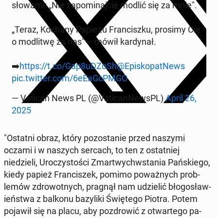
słowami: „Nie za­pom­i­na­j­cie modlić się za mnie".
„Teraz, Kochany Papieżu Fran­ciszku, prosimy Cię
o mod­l­itwę za nas" – mówił kar­dy­nał.
➡️
https://t.co/Gap8uDZoSh
@Episkopat­News
pic.twitter.com/6eEaGcP­M­GO
— Vatican News PL (@Vat­i­can­News­PL)
April 26,
2025
"Ostatni obraz, który po­zostanie przed naszymi
oczami i w naszych sercach, to ten z os­tat­niej
niedzieli, Uroczys­toś­ci Zmartwych­w­sta­nia Pańskiego,
kiedy papież Fran­ciszek, pomimo poważnych prob­
lemów zdrowot­nych, pragnął nam udzielić bło­gosław­
ieńst­wa z balkonu bazy­li­ki Świętego Piotra. Potem
pojawił się na placu, aby pozdrow­ić z ot­wartego pa­