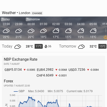
Weather
•
London
CHANGE
Today
Tomorrow
22:00
23:00
00:00
01:00
02:00
03:00
04:00
05:00
05:
22°C
21°C
20°C
19°C
17°C
15°C
15°C
15°C
Today
Tomorrow
28°C
32°C
11°C
15°C
36
NBP Exchange Rate
DATE: 7 AUGUST
5.0134
4.2982
3.7236
GBP
EUR
USD
-0.0085
-0.0068
-0.0084
4.6049
CHF
-0.0031
Forex
UPDATED:
7 AUGUST, 22:00