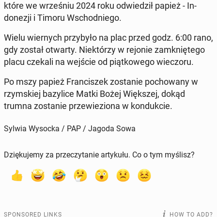
które we wrześniu 2024 roku odwiedz­ił papież - In­
donezji i Timoru Wschod­niego.
Wielu wiernych przy­było na plac przed godz. 6:00 rano,
gdy został otwarty. Niek­tórzy w rejonie zamkniętego
placu czekali na wejście od piątkowego wiec­zoru.
Po mszy papież Fran­ciszek zostanie pochowany w
rzym­skiej bazylice Matki Bożej Więk­szej, dokąd
trumna zostanie przewieziona w kon­duk­cie.
Sylwia Wysocka / PAP / Jagoda Sowa
Dziękujemy za przeczytanie artykułu. Co o tym myślisz?
SPONSORED LINKS
HOW TO ADD?