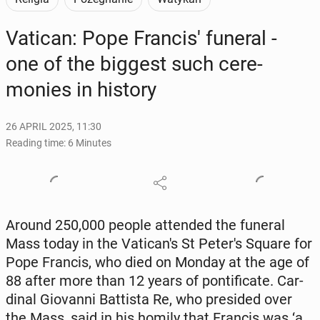
Vatican: Pope Fran­cis' funeral -
one of the biggest such cer­e­
monies in history
26 APRIL 2025, 11:30
Reading time: 6 Minutes
Around 250,000 people at­tend­ed the funeral
Mass today in the Vat­i­can's St Peter's Square for
Pope Francis, who died on Monday at the age of
88 after more than 12 years of pon­tif­i­cate. Car­
di­nal Gio­van­ni Bat­tista Re, who presided over
the Mass, said in his homily that Francis was ‘a