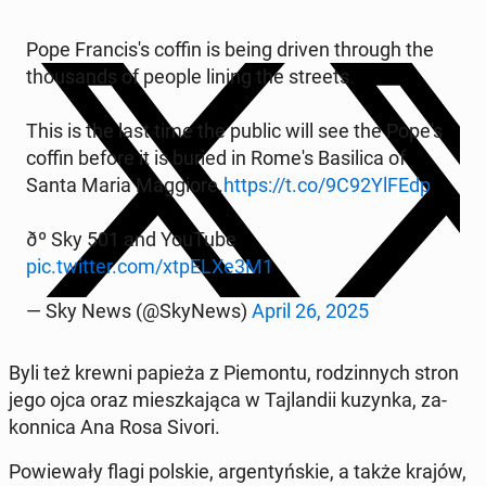
Pope Fran­cis's coffin is being driven through the
thou­sands of people lining the streets.
This is the last time the public will see the Pope's
coffin before it is buried in Rome's Basil­i­ca of
Santa Maria Mag­giore.
https://t.co/9C92YlFEdp
ðº Sky 501 and YouTube
pic.twitter.com/xtpELXe3M1
— Sky News (@SkyNews)
April 26, 2025
Byli też krewni papieża z Piemon­tu, rodzin­nych stron
jego ojca oraz mieszka­ją­ca w Taj­landii kuzynka, za­
kon­ni­ca Ana Rosa Sivori.
Powiewały flagi polskie, ar­gen­tyńskie, a także krajów,