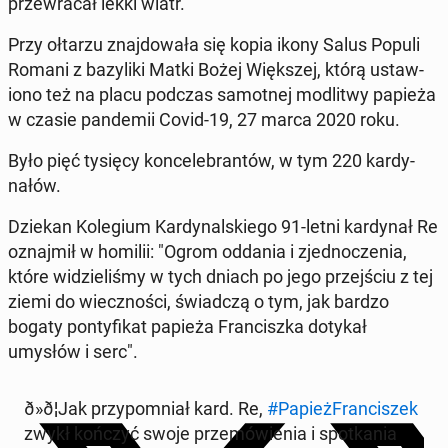
przewracał lekki wiatr.
Przy ołtarzu zna­j­dowała się kopia ikony Salus Populi
Romani z bazy­li­ki Matki Bożej Więk­szej, którą ustaw­
iono też na placu podczas samot­nej mod­l­itwy papieża
w czasie pan­demii Covid-19, 27 marca 2020 roku.
Było pięć tysięcy kon­cel­e­bran­tów, w tym 220 kar­dy­
nałów.
Dziekan Kolegium Kar­dy­nal­skiego 91-letni kar­dy­nał Re
oz­na­jmił w homilii: "Ogrom oddania i zjed­noczenia,
które widzieliśmy w tych dniach po jego prze­jś­ciu z tej
ziemi do wiecznoś­ci, świad­czą o tym, jak bardzo
bogaty pon­ty­fikat papieża Fran­cisz­ka dotykał
umysłów i serc".
ð»ð¦­Jak przy­pom­ni­ał kard. Re,
#Pa­pieżFran­ciszek
zwykł kończyć swoje przemówienia i spotka­nia