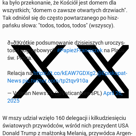
ka było przeko­nanie, że Kościół jest domem dla
wszys­t­kich; "domem o zawsze ot­wartych drzwiach".
Tak odniósł się do często pow­tarzanego po hisz­
pańsku słowa: "todos, todos, todos" (wszyscy).
ð»ð¦Krótkie pod­sumowanie dzisiejszych uroczys­
toś­ci pogrze­bowych
#Pa­pieżFran­ciszek
na Placu
św. Piotra.
Relacja na
https://t.co/kEAW7GDXg2
.
@Episkopat­
News
pic.twitter.com/tp2tqv910a
— Vatican News PL (@Vat­i­can­News­PL)
April 26,
2025
W mszy udział wzięło 160 del­e­gacji i kilkudziesię­ciu
świa­towych przy­wód­ców, wśród nich prezy­dent USA
Donald Trump z małżonką Melanią, przy­wód­ca Ar­gen­