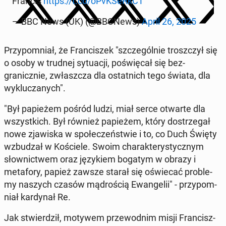
Francis
https://t.co/oPvK­SeRkCT
— BBC News (UK) (@BBCNews)
April 26, 2025
Przy­pom­ni­ał, że Fran­ciszek "szczegól­nie troszczył się
o osoby w trudnej sytu­acji, poświę­cał się bez­
granicznie, zwłaszcza dla os­tat­nich tego świata, dla
wyk­luczanych".
"Był pa­pieżem pośród ludzi, miał serce otwarte dla
wszys­t­kich. Był również pa­pieżem, który dostrze­gał
nowe zjawiska w społeczeńst­wie i to, co Duch Święty
wzbudzał w Koś­ciele. Swoim charak­terysty­cznym
słown­ictwem oraz językiem bogatym w obrazy i
metafory, papież zawsze starał się oświecać prob­le­
my naszych czasów mą­droś­cią Ewan­gelii" - przy­pom­
ni­ał kar­dy­nał Re.
Jak stwierdz­ił, motywem prze­wod­nim misji Fran­cisz­