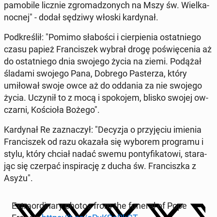
pamo­bile licznie zgro­mad­zonych na Mszy św. Wielka­
noc­nej" - dodał sędziwy włoski kar­dy­nał.
Pod­kreślił: "Pomimo słaboś­ci i cier­pi­enia os­tat­niego
czasu papież Fran­ciszek wybrał drogę poświęce­nia aż
do os­tat­niego dnia swojego życia na ziemi. Podążał
śladami swojego Pana, Dobrego Pasterza, który
umiłował swoje owce aż do oddania za nie swojego
życia. Uczynił to z mocą i spoko­jem, blisko swojej ow­
czarni, Koś­cioła Bożego".
Kar­dy­nał Re za­z­naczył: "Decyzja o przyję­ciu imienia
Fran­ciszek od razu okazała się wyborem pro­gra­mu i
stylu, który chciał nadać swemu pon­ty­fika­towi, stara­
jąc się czerpać in­spirację z ducha św. Fran­cisz­ka z
Asyżu".
Ex­tra­or­di­nary photos from the funeral of Pope