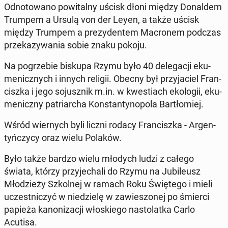
Odno­towano pow­ital­ny uścisk dłoni między Don­al­dem
Trumpem a Ursulą von der Leyen, a także uścisk
między Trumpem a prezy­den­tem Macronem podczas
przekazy­wa­nia sobie znaku pokoju.
Na pogrze­bie biskupa Rzymu było 40 del­e­gacji eku­
menicznych i innych religii. Obecny był przy­ja­ciel Fran­
cisz­ka i jego so­jusznik m.in. w kwes­t­i­ach ekologii, eku­
meniczny pa­tri­ar­cha Kon­stan­tynopo­la Bartłomiej.
Wśród wiernych byli liczni rodacy Fran­cisz­ka - Ar­gen­
tyńczy­cy oraz wielu Polaków.
Było także bardzo wielu młodych ludzi z całego
świata, którzy przy­jechali do Rzymu na Ju­bileusz
Młodzieży Szkol­nej w ramach Roku Świętego i mieli
uczest­niczyć w niedzielę w za­w­ies­zonej po śmierci
papieża kan­on­iza­cji włoskiego nas­to­lat­ka Carlo
Acutisa.