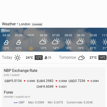
Weather
•
London
CHANGE
Today
04:00
05:00
05:33
06:00
07:00
08:00
09:00
10:00
11:
12°C
12°C
13°C
14°C
16°C
19°C
21°C
21
Today
Tomorrow
24°C
27°C
12°C
14°C
26
NBP Exchange Rate
DATE: 7 AUGUST
5.0134
4.2982
3.7236
GBP
EUR
USD
-0.0085
-0.0068
-0.0084
4.6049
CHF
-0.0031
Forex
UPDATED:
7 AUGUST, 04:10