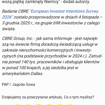
wszą piątkę zamknęły Niemcy" - dodali autorzy.
Badanie CBRE
"Eu­ro­pean In­vestor In­ten­tions Survey
2026"
zostało przeprowad­zone w dniach 4 listopa­da –
3 grudnia 2025 r., na grupie 698 in­west­orów z całego
świata.
CBRE Group, Inc. - jak sama in­for­mu­je - jest na­jwięk­
szą na świecie firmą do­rad­czą świad­czącą usługi w
za­kre­sie nieru­chomoś­ci komer­cyjnych i in­west­y­
cyjnych (na pod­staw­ie przy­chodów w 2024 r.). Za­trud­
nia ponad 140 tys. pra­cown­ików i ob­sługu­je klien­tów
w ponad 100 krajach, a jej siedz­i­ba jest w
amerykańskim Dallas.
PAP / Jagoda Sowa
Dziękujemy za przeczytanie artykułu. Co o tym myślisz?