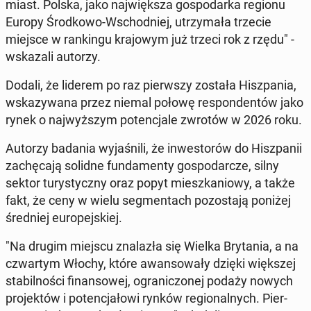
miast. Polska, jako na­jwięk­sza gospo­dar­ka regionu
Europy Środ­kowo-Wschod­niej, utrzy­mała trzecie
miejsce w rankingu kra­jowym już trzeci rok z rzędu" -
wskaza­li autorzy.
Dodali, że liderem po raz pier­wszy została Hisz­pa­nia,
wskazy­wana przez niemal połowę re­spon­den­tów jako
rynek o na­jwyższym po­tenc­jale zwrotów w 2026 roku.
Autorzy badania wy­jaśnili, że in­west­orów do Hisz­panii
zachę­ca­ją solidne fun­da­men­ty gospo­dar­cze, silny
sektor tu­rysty­czny oraz popyt mieszkan­iowy, a także
fakt, że ceny w wielu seg­men­tach po­zosta­ją poniżej
śred­niej eu­rope­jskiej.
"Na drugim miejscu znalazła się Wielka Bry­ta­nia, a na
czwartym Włochy, które awan­sowały dzięki więk­szej
sta­bil­noś­ci fi­nan­sowej, ogranic­zonej podaży nowych
pro­jek­tów i po­tenc­jałowi rynków re­gion­al­nych. Pier­