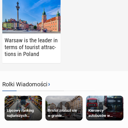
Warsaw is the leader in
terms of tourist at­trac­
tions in Poland
›
Rolki Wiadomości
Lipcowy ranking
Bristol znalazł się
Kierowcy
najtańszych
w gronie
autobusów w
supermarketów
najlepszych
Londynie
kierunków podróży
zapowiadają strajki