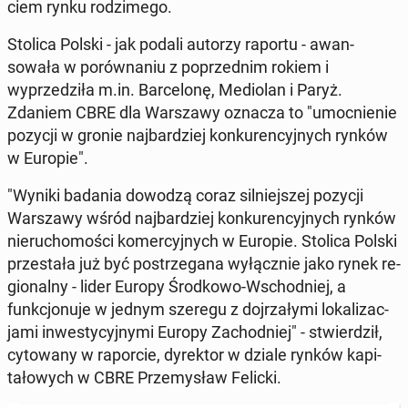
ciem rynku rodz­imego.
Stolica Polski - jak podali autorzy raportu - awan­
sowała w porów­na­niu z poprzed­nim rokiem i
wyprzedz­iła m.in. Barcelonę, Medi­olan i Paryż.
Zdaniem CBRE dla Warsza­wy oznacza to "umoc­nie­nie
pozycji w gronie na­jbardziej konkuren­cyjnych rynków
w Europie".
"Wyniki badania dowodzą coraz sil­niejszej pozycji
Warsza­wy wśród na­jbardziej konkuren­cyjnych rynków
nieru­chomoś­ci komer­cyjnych w Europie. Stolica Polski
przes­tała już być postrze­gana wyłącznie jako rynek re­
gion­al­ny - lider Europy Środ­kowo-Wschod­niej, a
funkcjonu­je w jednym szeregu z do­jrza­ły­mi lokaliza­c­
ja­mi in­west­y­cyjny­mi Europy Za­chod­niej" - stwierdz­ił,
cy­towany w ra­por­cie, dyrek­tor w dziale rynków kap­i­
tałowych w CBRE Prze­mysław Felicki.