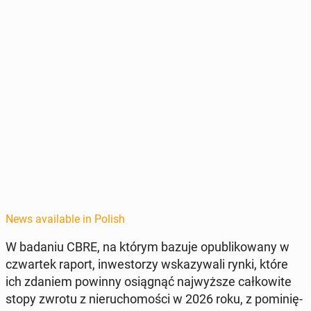
News available in Polish
W badaniu CBRE, na którym bazuje op­ub­likowany w
czwartek raport, in­west­orzy wskazy­wali rynki, które
ich zdaniem powinny os­iągnąć na­jwyższe całkowite
stopy zwrotu z nieru­chomoś­ci w 2026 roku, z po­minię­