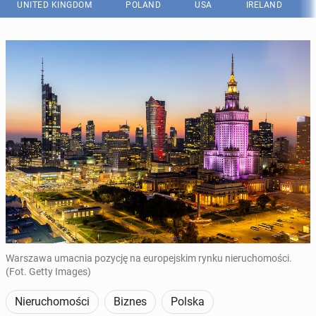
UNITED KINGDOM
POLAND
USA
IRELAND
Warszawa umacnia pozycję na europejskim rynku nieruchomości.
(Fot. Getty Images)
Nieruchomości
Biznes
Polska