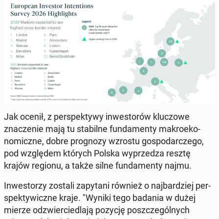
Jak ocenił, z per­spek­ty­wy in­west­orów kluc­zowe
znacze­nie mają tu sta­bilne fun­da­men­ty makroeko­
nom­iczne, dobre prog­nozy wzrostu gospo­dar­czego,
pod wzglę­dem których Polska wyprzedza resztę
krajów regionu, a także silne fun­da­men­ty najmu.
In­west­orzy zostali za­py­tani również o na­jbardziej per­
spek­ty­wiczne kraje. "Wyniki tego badania w dużej
mierze odzwier­cied­la­ją pozycję poszczegól­nych